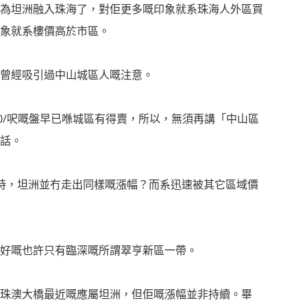
為坦洲融入珠海了，對佢更多嘅印象就系珠海人外區買
象就系樓價高於市區。
曾經吸引過中山城區人嘅注意。
0/呎嘅盤早已喺城區有得賣，所以，無須再講「中山區
話。
時，坦洲並冇走出同樣嘅漲幅？而系迅速被其它區域價
好嘅也許只有臨深嘅所謂翠亨新區一帶。
珠澳大橋最近嘅應屬坦洲，但佢嘅漲幅並非持續。畢