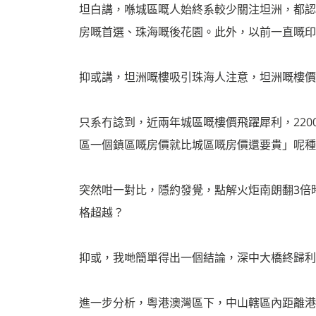
坦白講，喺城區嘅人始終系較少關注坦洲，都認
房嘅首選、珠海嘅後花園。此外，以前一直嘅印
抑或講，坦洲嘅樓吸引珠海人注意，坦洲嘅樓價
只系冇諗到，近兩年城區嘅樓價飛躍犀利，220
區一個鎮區嘅房價就比城區嘅房價還要貴」呢種
突然咁一對比，隱約發覺，點解火炬南朗翻3倍
格超越？
抑或，我哋簡單得出一個結論，深中大橋終歸利
進一步分析，粵港澳灣區下，中山轄區內距離港