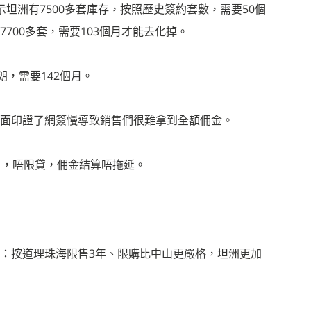
坦洲有7500多套庫存，按照歷史簽約套數，需要50個
700多套，需要103個月才能去化掉。
朗，需要142個月。
面印證了網簽慢導致銷售們很難拿到全額佣金。
項目，唔限貸，佣金結算唔拖延。
：按道理珠海限售3年、限購比中山更嚴格，坦洲更加