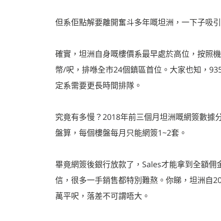
但系佢點解要離開奮斗多年嘅坦洲，一下子吸引
確實，坦洲自身嘅樓價系最早處於高位，按照機構
幣/呎，排喺全市24個鎮區首位。大家也知，93
定系需要更長時間排隊。
究竟有多慢？2018年前三個月坦洲嘅網簽數據分
盤算，每個樓盤每月只能網簽1~2套。
畢竟網簽後銀行放款了，Sales才能拿到全額佣
信，很多一手銷售都特別難熬。你睇，坦洲自201
萬平呎，落差不可謂唔大。