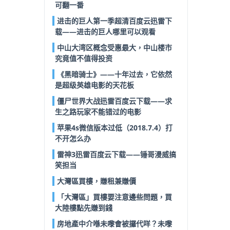
可翻一番
进击的巨人第一季超清百度云迅雷下
载——进击的巨人哪里可以观看
中山大湾区概念受惠最大，中山楼市
究竟值不值得投资
《黑暗骑士》——十年过去，它依然
是超级英雄电影的天花板
僵尸世界大战迅雷百度云下载——求
生之路玩家不能错过的电影
苹果4s微信版本过低（2018.7.4）打
不开怎么办
雷神3迅雷百度云下载——锤哥漫威搞
笑担当
大灣區買樓，賺租兼賺價
「大灣區」買樓要注意邊些問題，買
大陸樓點先賺到錢
房地產中介喺未嚟會被攞代咩？未嚟