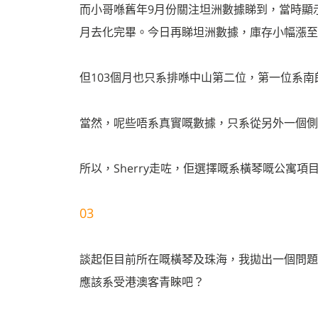
而小哥喺舊年9月份關注坦洲數據睇到，當時顯示
月去化完畢。今日再睇坦洲數據，庫存小幅漲至7
但103個月也只系排喺中山第二位，第一位系南
當然，呢些唔系真實嘅數據，只系從另外一個側
所以，Sherry走咗，佢選擇嘅系橫琴嘅公寓
03
談起佢目前所在嘅橫琴及珠海，我拋出一個問題
應該系受港澳客青睞吧？