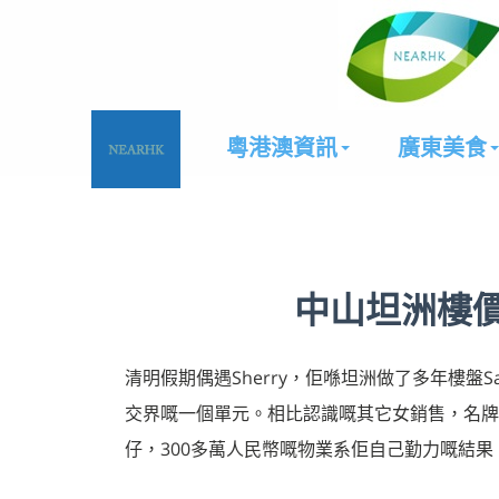
粵港澳資訊
廣東美食
中山坦洲樓
清明假期偶遇Sherry，佢喺坦洲做了多年樓盤
交界嘅一個單元。相比認識嘅其它女銷售，名牌包
仔，300多萬人民幣嘅物業系佢自己勤力嘅結果