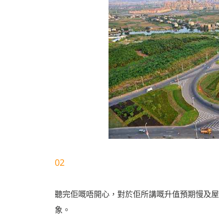
02
聽完佢嘅唔開心，對於佢所講嘅升值預期慢及屋
象。