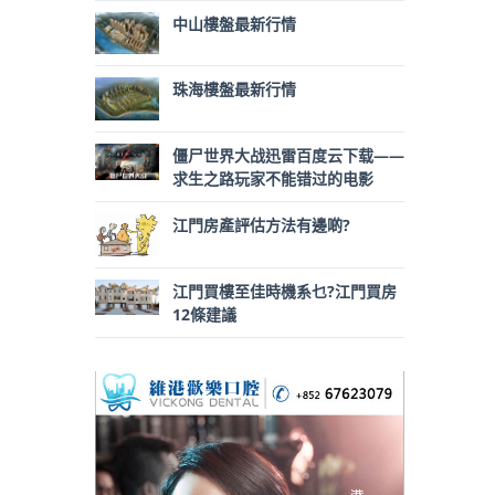
中山樓盤最新行情
珠海樓盤最新行情
僵尸世界大战迅雷百度云下载——
求生之路玩家不能错过的电影
江門房產評估方法有邊啲?
江門買樓至佳時機系乜?江門買房
12條建議