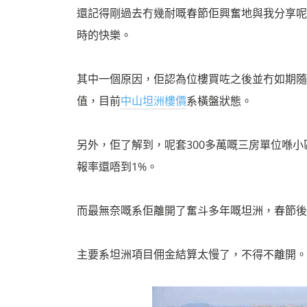
還記得剛過去冇幾耐嘅春節佢興奮地與我分享呢
時的快樂。
其中一個原因，佢認為位樓買咗之後並冇如期隨
值，目前
中山坦洲樓價
系橫盤狀態。
另外，佢了解到，呢套300多萬嘅三房單位喺小區
報率還唔到1%。
而最無奈嘅系佢離開了奮斗多年嘅坦洲，春節後
主要系坦洲項目佣金結算太慢了，不得不離開。