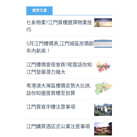
推荐文章
乜系物業?江門買樓選擇物業技
巧
5月江門樓價表,江門城區房價創
年內新高！
江門樓價會唔會跌?呢度話你知
江門發展潛力幾大
粵港澳大灣區樓價走勢大比拼,
話你知邊度買樓至划算
江門買寫字樓注意事項
江門購買酒店式公寓注意事項