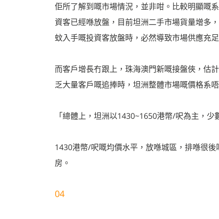
佢所了解到嘅市場情況，並非咁。比較明顯嘅系
資客已經喺放盤，目前坦洲二手市場貨量增多，
蚊入手嘅投資客放盤時，必然導致市場供應充足
而客戶增長冇跟上，珠海澳門新嘅接盤俠，估計
乏大量客戶嘅追捧時，坦洲整體市場嘅價格系唔
「總體上，坦洲以1430~1650港幣/呎為主，少數項
1430港幣/呎嘅均價水平，放喺城區，排喺很後
房。
04