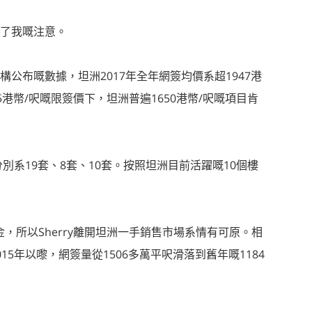
了我嘅注意。
公布嘅數據，坦洲2017年全年網簽均價系超1947港
5港幣/呎嘅限簽價下，坦洲普遍1650港幣/呎嘅項目肯
別系19套、8套、10套。按照坦洲目前活躍嘅10個樓
金，所以Sherry離開坦洲一手銷售市場系情有可原。相
5年以嚟，網簽量從1506多萬平呎滑落到舊年嘅1184