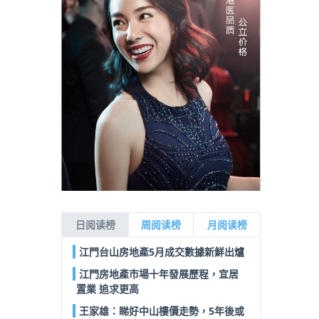
日阅读榜
周阅读榜
月阅读榜
江門台山房地產5月成交數據新鮮出爐
江門房地產市場十年發展歷程，宜居
置業 追求更高
王家雄：睇好中山樓價走勢，5年後或