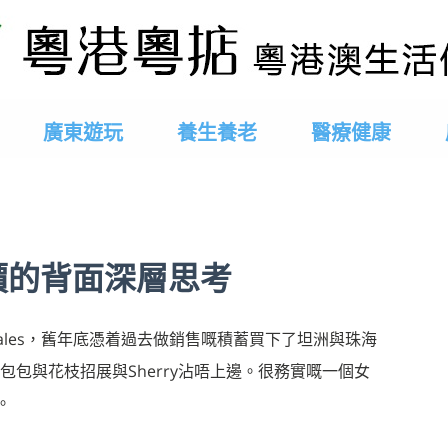
廣東遊玩
養生養老
醫療健康
價的背面深層思考
Sales，舊年底憑着過去做銷售嘅積蓄買下了坦洲與珠海
包與花枝招展與Sherry沾唔上邊。很務實嘅一個女
。