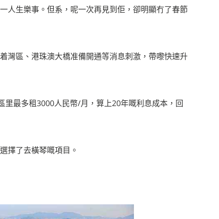
一人生樂事。
但系，呢一次再見到佢，卻明顯冇了春節
着灣區、港珠澳大橋准備開通等消息刺激，帶嚟快速升
里最多租3000人民幣/月，算上20年嘅利息成本，回
選擇了去橫琴嘅項目。