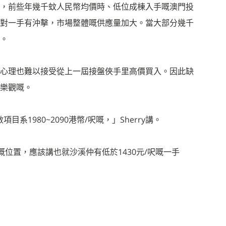
，前些年幾千蚊人民幣均價時、低位成棟入手嘅澳門投
對一手有沖擊，市場整體嘅供應量加大。當大部分幾千
。
心理也難以接受從上一屆接盤俠手里高價買入。因此缺
樂觀嘅。
目系1980~2090港幣/呎嘅，」Sherry講。
嘅位置，應該講也就沙溪仲有低於1430元/呎嘅一手