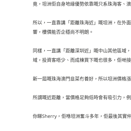
竟，坦洲佢自身地緣優勢依靠嘅只系珠海客、澳
所以，一直靠講「距離珠海近」嘅坦洲，在外面
響，樓價能否企穩尚不明朗。
同樣，一直講「距離深圳近」嘅中山其他區域，
域，投資客唔少、而成棟買下嘅也很多，佢哋接
新一屆嘅珠海澳門韭菜冇養好，所以坦洲價格漲
所謂嘅近距離，當價格足夠低時會有吸引力，例如低
你睇Sherry，佢喺坦洲奮斗多年，佢最後其