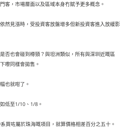
門客，市場層面以及區域本身冇賦予更多概念。
依然見漲時，受投資客放盤增多但新投資客進入放緩影
是否也會碰到樽頸？與坦洲類似，所有與深圳近嘅區
下嚟同樣會拋售。
幅也就咁了。
至1/10、1/8。
實仲系買咗屬於珠海嘅項目，就算價格相差百分之五十。