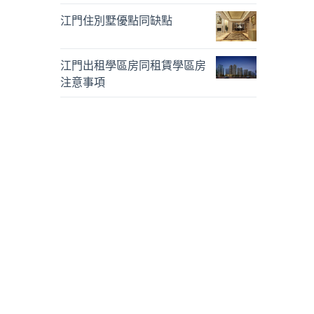
江門住別墅優點同缺點
江門出租學區房同租賃學區房
注意事項