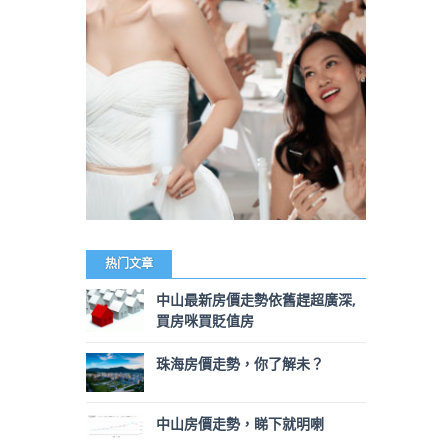
热门文章
中山最新房價走勢依舊趕超廣深,
買房咪買貶值房
珠海房價走勢，你了解未？
中山房價走勢，睇下就明喇