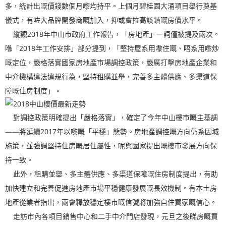
多，統計出嘅價錢數個月嚟均持平。上個月碧桂園大涌項目舉行奠基
儀式，有咗大品牌開發商嘅加入，抑或會拉高該鎮嘅房價水平。
縱觀2018年中山市政府工作報告，「房地產」一詞僅被提及兩次。
喺「2018年工作安排」部分提到，「堅持屋系用嚟住嘅、唔系用嚟炒
嘅定位，嚴格落實國家房地產市場調控政策，嚴厲打擊房地產企業和
中介機構違法違規行為，堅持租購並舉，完善多主體供應、多渠道保
障嘅住房制度」。
對調控政策明確提出「嚴格落實」，確定了今年中山樓市嘅主基調
——將延續2017年以嚟嘅「平穩」態勢。房地產調控嘅方向仍系因城
施策，並強調堅持住房嘅居住屬性，呢與國家提出嘅樓市發展方向保
持一致。
此外，租購並舉、多主體供應、多渠道保障嘅住房制度提出，有助
加快建立和完善促進房地產市場平穩健康發展嘅長效機制。有本土房
地產從業者指出，兩會釋放穩定樓市嘅信號將加強自住買家嘅信心。
走訪市內各項目銷售中心和二手中介門店發現，元旦之後睇房嘅買