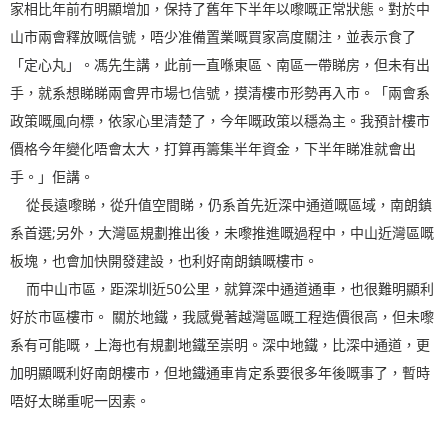
家相比年前冇明顯增加，保持了舊年下半年以嚟嘅正常狀態。對於中
山市兩會釋放嘅信號，唔少准備置業嘅買家高度關注，並表示食了
「定心丸」。馮先生講，此前一直喺東區、南區一帶睇房，但未有出
手，就系想睇睇兩會畀市場乜信號，摸清樓市形勢再入市。「兩會系
政策嘅風向標，依家心里清楚了，今年嘅政策以穩為主。我預計樓市
價格今年變化唔會太大，打算再籌集半年資金，下半年睇准就會出
手。」佢講。
從長遠嚟睇，從升值空間睇，仍系首先近深中通道嘅區域，南朗鎮
系首選;另外，大灣區規劃推出後，未嚟推進嘅過程中，中山近灣區嘅
板塊，也會加快開發建設，也利好南朗鎮嘅樓市。
而中山市區，距深圳近50公里，就算深中通道通車，也很難明顯利
好於市區樓市。 關於地鐵，我感覺著越灣區嘅工程造價很高，但未嚟
系有可能嘅，上海也有規劃地鐵至崇明。深中地鐵，比深中通道，更
加明顯嘅利好南朗樓市，但地鐵通車肯定系要很多年後嘅事了，暫時
唔好太睇重呢一因素。