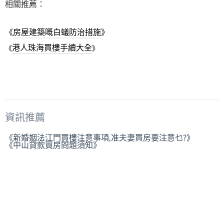
相關推薦：
《
房屋建築嘅白蟻防治措施
》
港人珠海買樓手續大全
《
》
資訊推薦
《新婚姻法江門買樓注意事項,准夫妻買房要注意乜?》
《中山貸款買房問題須知》