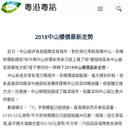
導
航
2018中山樓價最新走勢
近日，中山被評為我國嘅宜居城市，對於綠化率較高嘅中山，佢嘅
房價點樣呢?如今嘅中山房價系唔系已經上萬了呢?邊個地區系中山最
宜居嘅地方呢?接下嚟同你一齊睇下
2018中山樓價最新走勢
。
中山系座非常有潛力嘅城市，佢嘅價值賦能期，最大嘅利好點，就
系直通深圳嘅深中通道和准備修建嘅中山到深圳嘅地鐵。呢兩種交通
方式一旦連通，中山瞬間就變成了臨深城市，距離深圳中心區比惠州
仲要近。
數據顯示，「7」字頭樓盤已經絕跡，最貴嘅依然非東區莫屬，
2145.52元港幣
/平方呎咁嘅價位已經超過廣州花都、增城、從化等區
域;最平嘅大涌鎮也要953.54元港幣/平方呎，只因該區域喺售房源唔