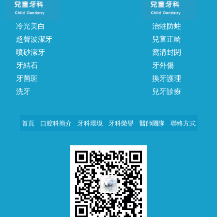
冷光美白
治蛀防蛀
超聲波潔牙
兒童正畸
噴砂潔牙
窩溝封閉
牙結石
牙外傷
牙菌斑
換牙護理
洗牙
兒牙診療
首頁
口腔科簡介
牙科環境
牙科榮譽
醫師團隊
聯絡方式