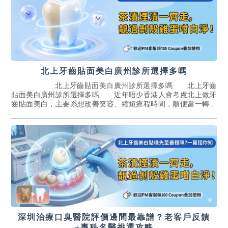
北上牙齒貼面美白廣州診所選擇多嗎
北上牙齒貼面美白廣州診所選擇多嗎 北上牙齒
貼面美白廣州診所選擇多嗎 近年唔少香港人會考慮北上做牙
齒貼面美白，主要系想改善笑容、縮短療程時間，順便當一轉短
途小旅行。至于廣州診所選擇多唔多？老...[詳情]
深圳治療口臭醫院評價邊間最靠譜？老客戶反饋
+專科名醫挑選攻略