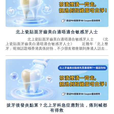
北上瓷貼面牙齒美白適唔適合敏感牙人士
北上瓷貼面牙齒美白適唔適合敏感牙人士 《北
上瓷貼面牙齒美白適唔適合敏感牙人士》 近幾年「北上整
牙」呢個話題喺香港真係好熱，不少朋友都會聽到身邊人話去深
圳做瓷貼面，美白效果又靓又快。但對有敏...[詳情]
拔牙後發炎點算？北上牙科急症應對法，痛到喊都
有得救