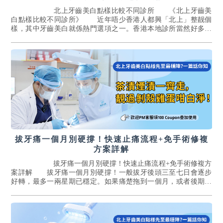
北上牙齒美白點樣比較不同診所 《北上牙齒美
白點樣比較不同診所》 近年唔少香港人都興「北上」整靓個
樣，其中牙齒美白就係熱門選項之一。香港本地診所當然好多選
擇，但好多朋友都會話深圳、廣州甚至東...[詳情]
拔牙痛一個月別硬撐！快速止痛流程+免手術修複
方案詳解
拔牙痛一個月別硬撐！快速止痛流程+免手術修複方
案詳解 拔牙痛一個月別硬撐！一般拔牙後頭三至七日會逐步
好轉，最多一兩星期已穩定。如果痛楚拖到一個月，或者後期越
嚟越痛，就唔正常，可能系並發症信號...[詳情]