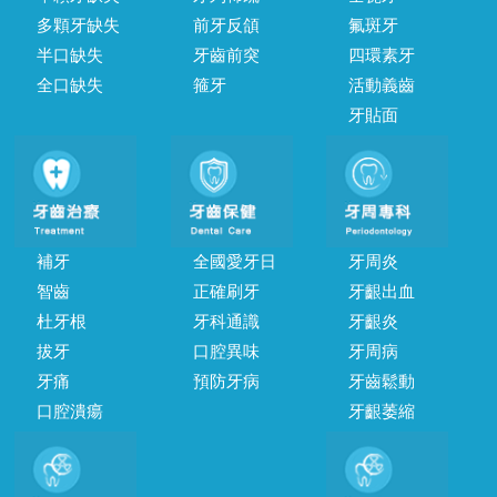
多顆牙缺失
前牙反頜
氟斑牙
半口缺失
牙齒前突
四環素牙
全口缺失
箍牙
活動義齒
牙貼面
補牙
全國愛牙日
牙周炎
智齒
正確刷牙
牙齦出血
杜牙根
牙科通識
牙齦炎
拔牙
口腔異味
牙周病
牙痛
預防牙病
牙齒鬆動
口腔潰瘍
牙齦萎縮