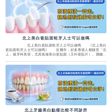
北上美白瓷貼面蛀牙人士可以做嗎
北上美白瓷貼面蛀牙人士可以做嗎 《北上美白
瓷貼面蛀牙人士可以做嗎》 近幾年，好多香港人都鍾意「北
上」做牙科美容，尤其係做美白瓷貼面（又叫瓷貼片）。價錢相
對香港實惠之余，又可以順便旅行、sh...[詳情]
北上牙齒美白點樣比較不同診所