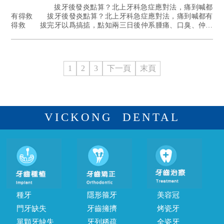
拔牙後發炎點算？北上牙科急症應對法，痛到喊都
有得救 拔牙後發炎點算？北上牙科急症應對法，痛到喊都有
得救 拔完牙以爲搞掂，點知兩三日後仲系腫痛、口臭、仲有
啲發燒？其實拔牙後有少少痛同腫係正常...[詳情]
1
2
3
下一頁
末頁
VICKONG DENTAL
種牙
隱形箍牙
美容冠
門牙缺失
牙齒擁擠
烤瓷牙
單顆牙缺失
牙列稀疏
全瓷牙