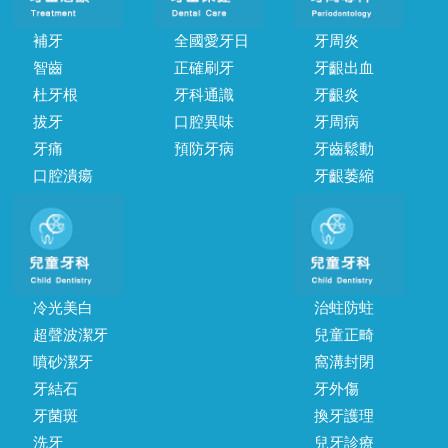
補牙
全國愛牙日
牙周炎
智齒
正確刷牙
牙齦出血
杜牙根
牙科通識
牙齦炎
拔牙
口腔異味
牙周病
牙痛
預防牙病
牙齒鬆動
口腔潰瘍
牙齦萎縮
冷光美白
治蛀防蛀
超聲波潔牙
兒童正畸
噴砂潔牙
窩溝封閉
牙結石
牙外傷
牙菌斑
換牙護理
洗牙
兒牙診療