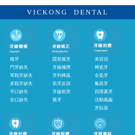
VICKONG DENTAL
種牙
隱形箍牙
美容冠
門牙缺失
牙齒擁擠
烤瓷牙
單顆牙缺失
牙列稀疏
全瓷牙
多顆牙缺失
前牙反頜
氟斑牙
半口缺失
牙齒前突
四環素牙
全口缺失
箍牙
活動義齒
牙貼面