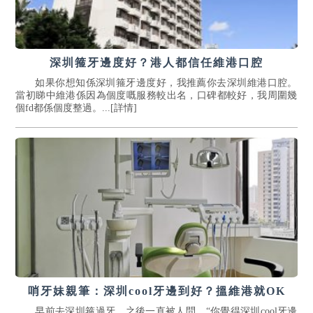
深圳箍牙邊度好？港人都信任維港口腔
如果你想知係深圳箍牙邊度好，我推薦你去深圳維港口腔。
當初睇中維港係因為個度嘅服務較出名，口碑都較好，我周圍幾
個fd都係個度整過。...[詳情]
哨牙妹親筆：深圳cool牙邊到好？搵維港就OK
早前去深圳箍過牙，之後一直被人問，“你覺得深圳cool牙邊