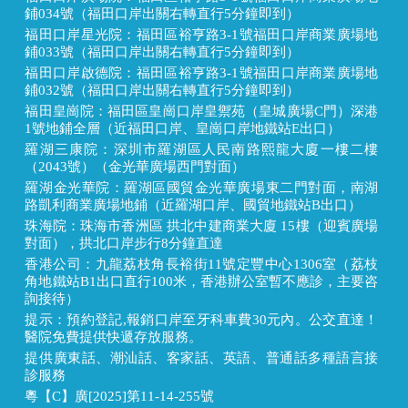
鋪034號（福田口岸出關右轉直行5分鐘即到）
福田口岸星光院：福田區裕亨路3-1號福田口岸商業廣場地
鋪033號（福田口岸出關右轉直行5分鐘即到）
福田口岸啟德院：福田區裕亨路3-1號福田口岸商業廣場地
鋪032號（福田口岸出關右轉直行5分鐘即到）
福田皇崗院：福田區皇崗口岸皇禦苑（皇城廣場C門）深港
1號地鋪全層（近福田口岸、皇崗口岸地鐵站E出口）
羅湖三康院：深圳市羅湖區人民南路熙龍大廈一樓二樓
（2043號）（金光華廣場西門對面）
羅湖金光華院：羅湖區國貿金光華廣場東二門對面，南湖
路凱利商業廣場地鋪（近羅湖口岸、國貿地鐵站B出口）
珠海院：珠海市香洲區 拱北中建商業大廈 15樓（迎賓廣場
對面），拱北口岸步行8分鐘直達
香港公司：九龍荔枝角長裕街11號定豐中心1306室（荔枝
角地鐵站B1出口直行100米，香港辦公室暫不應診，主要咨
詢接待）
提示：預約登記,報銷口岸至牙科車費30元內。公交直達！
醫院免費提供快遞存放服務。
提供廣東話、潮汕話、客家話、英語、普通話多種語言接
診服務
粵【C】廣[2025]第11-14-255號