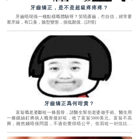
牙齒矯正，是不是超級疼疼疼？
牙齒唔啱係一種點樣嘅體驗呀？笑唔露齒，冇自信，經常要
塞牙線，有口臭，臉型變形，損低顏值...[詳情]
牙齒矯正爲何咁貴？
​富翁嘅老婆斷咗一條股骨，請醫生幫佢老婆做手術。醫生用
一條鏍絲釘將病人嘅骨接好咗，收了富翁5000美元。富翁不高
興，雖然錢唔係問題，不過佢覺得唔公平。佢寫咗一封信比醫
生，要求列出手術收費嘅明細。...[詳情]