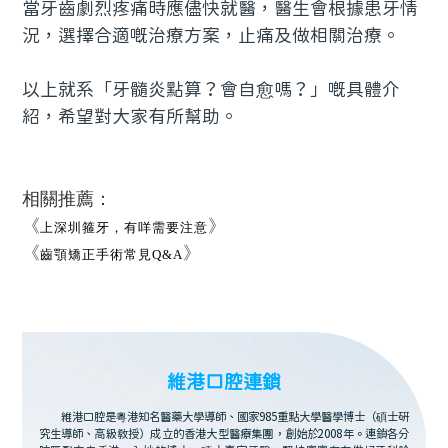
當牙齒劇烈疼痛時應儘快就醫，醫生會根據患牙情
況，選擇合適嘅治療方案，止痛及做相關治療。
以上就系「牙髓炎點算？會自愈嗎？」嘅具體介
紹，希望對大家有所幫助。
相關推薦：
《
》
上深圳箍牙，有咩需要注意
《
》
齒顎矯正手術常見Q&A
維港口腔連鎖
維港口腔是粵港知名醫藥大學導師、國家985重點大學醫學博士（碩士研
究生導師、高級教授）成立的香港大型醫療集團，創始於2008年。連鎖各分