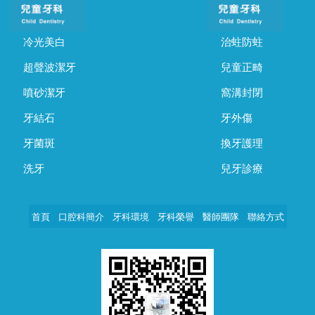
冷光美白
治蛀防蛀
超聲波潔牙
兒童正畸
噴砂潔牙
窩溝封閉
牙結石
牙外傷
牙菌斑
換牙護理
洗牙
兒牙診療
首頁
口腔科簡介
牙科環境
牙科榮譽
醫師團隊
聯絡方式