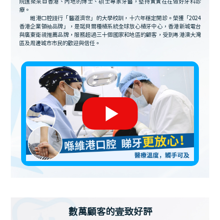
院匯聚來自香港、內地的博士、碩士專家牙醫，堅持實實在在做好牙科診
療。
維港口腔踐行「醫道濟世」的大學校訓，十六年穩定開診。榮獲「2024
香港企業領袖品牌」，是諾貝爾種植系統全球放心植牙中心，香港新城電台
與廣東衛視推薦品牌，服務超過三十個國家和地區的顧客，受到粵港澳大灣
區及周邊城市市民的歡迎與信任。
數萬顧客的壹致好評