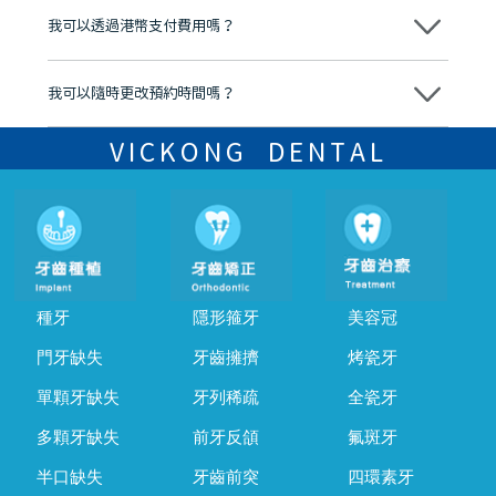
後，我們才會正式進行診療服務
我可以透過港幣支付費用嗎？
可以。維港口腔會按照當日匯率轉算收取費用，而匯率會及時告知客人
我可以隨時更改預約時間嗎？
可以，請盡早通過wechat或whatsapp聯絡我們，告知我們你原本預約
的時間及資料，並且重新預約的日期及時段
VICKONG DENTAL
種牙
隱形箍牙
美容冠
門牙缺失
牙齒擁擠
烤瓷牙
單顆牙缺失
牙列稀疏
全瓷牙
多顆牙缺失
前牙反頜
氟斑牙
半口缺失
牙齒前突
四環素牙