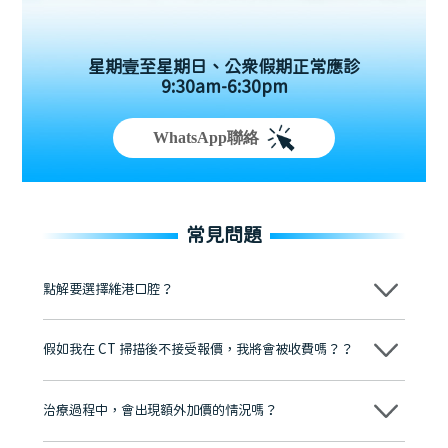
星期壹至星期日、公眾假期正常應診
9:30am-6:30pm
WhatsApp聯絡
常見問題
點解要選擇維港口腔？
維港口腔踐行「醫道濟世」的大學校訓，各分院匯聚來自香港、內地的
博士碩士高資歷牙醫，十七年穩定開診。榮獲「2024香港企業領袖品
假如我在 CT 掃描後不接受報價，我將會被收費嗎？？
牌」、「2025香港企業領袖品牌」，是諾貝爾種植系統全球放心植牙中
心，香港新城電台與廣東衛視推薦品牌
不會！只要未開始實際服務之前，你不會被收取任何費用。
至今已服務超過三十個國家和地區的顧客，受到粵港澳大灣區及周邊城
市市民極高的口碑評價及信任推薦 珠海、深圳設有八大分院，香港亦設
治療過程中，會出現額外加價的情況嗎？
有咨詢及服務保障中心，有任何問題都可以隨時預約免費咨詢，讓人十
分放心
不會，治療前我們會詳細說明治療方案及對應的價錢，顧客同意並簽字