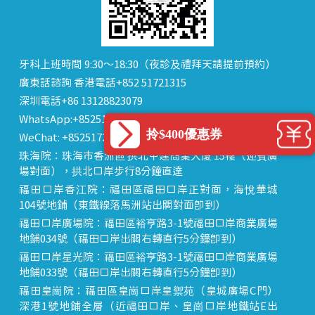
牙科上班時間 9:30～18:30（夜診及禮拜天請提前預約）
廣東話諮詢 香港電話+852 51721315
深圳電話+86 13128823079
WhatsApp:+85251721315
拎$400優惠券
WeChat: +85251721315 or dentalhk
珠海院：珠海市香洲區 拱北中建商業大廈 15樓（迎賓廣
場對面），拱北口岸步行8分鐘直達
福田口岸香江院：福田區福田口岸正對面，海悅華城
104號地鋪（東鐵線落馬洲站出關對面即到）
福田口岸廣場院：福田區裕亨路3-1號福田口岸商業廣場
地鋪034號（福田口岸出關右轉直行5分鐘即到）
福田口岸星光院：福田區裕亨路3-1號福田口岸商業廣場
地鋪033號（福田口岸出關右轉直行5分鐘即到）
福田皇崗院：福田區皇崗口岸皇禦苑（皇城廣場C門）
深港1號地鋪全層（近福田口岸、皇崗口岸地鐵站E出