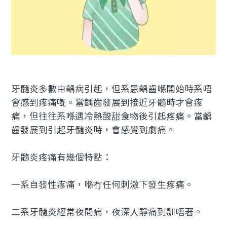
牙髓炎多數由齲病引起，但系患齲齒喺開始時系唔
會感到疼痛嘅。當齲齒發展到接近牙髓時才會疼
痛，但往往系喺遇冷熱酸甜食物後引起疼痛。當齲
齒發展到引起牙髓炎時，會感覺到劇痛。
牙髓炎疼痛有幾個特點：
一系自發性疼痛，喺冇任何刺激下發生疼痛。
二系牙髓炎經常夜間痛，夜深人靜痛到訓唔著。