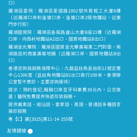
口）
羅湖區委院：羅湖區愛國路1002號外貿輕工大廈8樓
（近羅湖口岸和蓮塘口岸，蓮塘口岸2個地鐵站，近東
門步行街）
羅湖國貿院：羅湖區春風路廬山大廈B座21樓（近羅湖
口岸、向西村地鐵站A2出口、國貿地鐵站B出口）
羅湖金光華院：羅湖區國貿金光華廣場東二門對面，南
湖路凱利商業廣場地鋪（近羅湖口岸、國貿地鐵站B出
口）
香港咨詢與服務保障中心：九龍荔枝角長裕街11號定豐
中心1306室（荔枝角地鐵站B1出口直行100米，香港辦
公室暫不應診，主要咨詢接待）
提示：預約登記,報銷口岸至牙科車費30元內。公交直
達！醫院免費提供快遞存放服務。
提供廣東話、潮汕話、客家話、英語、普通話多種語言
接診服務
粵【C】廣[2025]第11-14-255號
友情鏈接