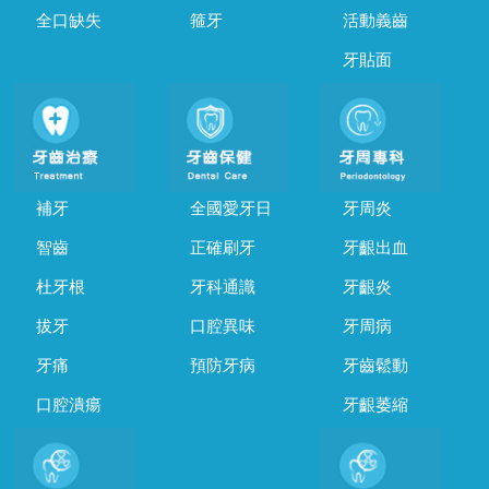
全口缺失
箍牙
活動義齒
牙貼面
補牙
全國愛牙日
牙周炎
智齒
正確刷牙
牙齦出血
杜牙根
牙科通識
牙齦炎
拔牙
口腔異味
牙周病
牙痛
預防牙病
牙齒鬆動
口腔潰瘍
牙齦萎縮