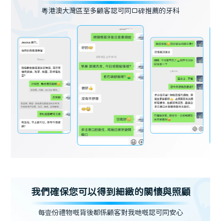
粵港澳大灣區至多顧客認可同口碑推薦的牙科
我們確保您可以得到細緻的關懷與照顧
每壹份禮物嘅背後都係顧客對我哋嘅認可同安心