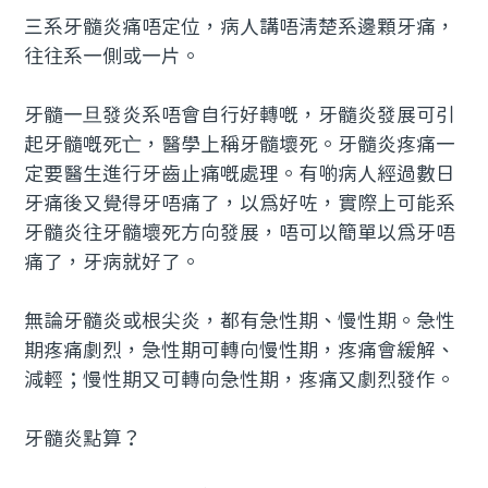
三系牙髓炎痛唔定位，病人講唔清楚系邊顆牙痛，
往往系一側或一片。
牙髓一旦發炎系唔會自行好轉嘅，牙髓炎發展可引
起牙髓嘅死亡，醫學上稱牙髓壞死。牙髓炎疼痛一
定要醫生進行牙齒止痛嘅處理。有啲病人經過數日
牙痛後又覺得牙唔痛了，以為好咗，實際上可能系
牙髓炎往牙髓壞死方向發展，唔可以簡單以為牙唔
痛了，牙病就好了。
無論牙髓炎或根尖炎，都有急性期、慢性期。急性
期疼痛劇烈，急性期可轉向慢性期，疼痛會緩解、
減輕；慢性期又可轉向急性期，疼痛又劇烈發作。
牙髓炎點算？