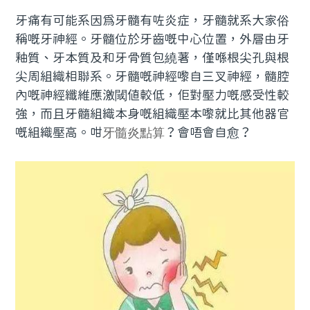
牙痛有可能系因為牙髓有咗炎症，牙髓就系大家俗
稱嘅牙神經。牙髓位於牙齒嘅中心位置，外層由牙
釉質、牙本質及和牙骨質包繞著，僅喺根尖孔與根
尖周組織相聯系。牙髓嘅神經嚟自三叉神經，髓腔
內嘅神經纖維應激閾值較低，佢對壓力嘅感受性較
強，而且牙髓組織本身嘅組織壓本嚟就比其他器官
嘅組織壓高。咁
牙髓炎點算
？會唔會自愈？