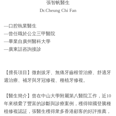
張智帆醫生
Dr.Cheung Chi Fan
—口腔執業醫生
—曾任職於公立三甲醫院
—畢業自廣州醫科大學
—廣東話咨詢接診
【擅長項目】微創拔牙、無痛牙齒根管治療、舒適牙
週治療、補牙與牙冠修複、種植牙修複。
【醫生簡介】曾在中山大學附屬第八醫院工作，近10
年來積纍了豐富的診斷與診療案例，穫得韓國登騰種
植修複認証，張醫生穫得衆多香港顧客的好評推薦，