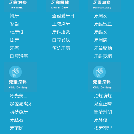
補牙
全國愛牙日
牙周炎
智齒
正確刷牙
牙齦出血
杜牙根
牙科通識
牙齦炎
拔牙
口腔異味
牙周病
牙痛
預防牙病
牙齒鬆動
口腔潰瘍
牙齦萎縮
冷光美白
治蛀防蛀
超聲波潔牙
兒童正畸
噴砂潔牙
窩溝封閉
牙結石
牙外傷
牙菌斑
換牙護理