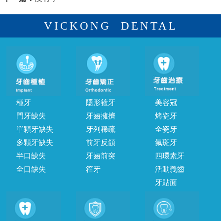
VICKONG DENTAL
種牙
隱形箍牙
美容冠
門牙缺失
牙齒擁擠
烤瓷牙
單顆牙缺失
牙列稀疏
全瓷牙
多顆牙缺失
前牙反頜
氟斑牙
半口缺失
牙齒前突
四環素牙
全口缺失
箍牙
活動義齒
牙貼面