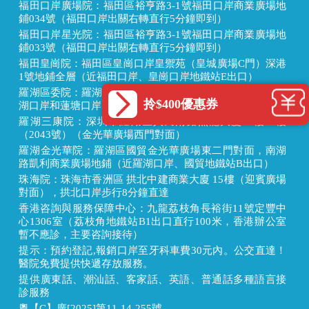
福田口岸廣場院：福田區裕亨路3-1號福田口岸商業廣場地
鋪034號（福田口岸出關右轉直行5分鐘即到）
福田口岸星光院：福田區裕亨路3-1號福田口岸商業廣場地
鋪033號（福田口岸出關右轉直行5分鐘即到）
福田皇崗院：福田區皇崗口岸皇禦苑（皇城廣場C門）深港
1號地鋪全層（近福田口岸、皇崗口岸地鐵站E出口）
羅湖區委院：羅湖區愛國路1002號外貿輕工大廈8樓（近羅
拎$400優惠券
湖口岸和蓮塘口岸，蓮塘口岸2個地鐵站，近東門步行街）
羅湖三康院：深圳市羅湖區人民南路熙龍大廈一樓二樓
（2043號）（金光華廣場西門對面）
羅湖金光華院：羅湖區國貿金光華廣場東二門對面，南湖
路凱利商業廣場地鋪（近羅湖口岸、國貿地鐵站B出口）
珠海院：珠海市香洲區 拱北中建商業大廈 15樓（迎賓廣場
對面），拱北口岸步行8分鐘直達
香港咨詢與服務保障中心：九龍荔枝角長裕街11號定豐中
心1306室（荔枝角地鐵站B1出口直行100米，香港辦公室
暫不應診，主要咨詢接待）
提示：預約登記,報銷口岸至牙科車費30元內。公交直達！
醫院免費提供快遞存放服務。
提供廣東話、潮汕話、客家話、英語、普通話多種語言接
診服務
粵【C】廣[2025]第11-14-255號