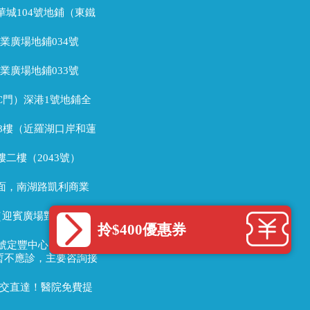
城104號地鋪（東鐵
業廣場地鋪034號
業廣場地鋪033號
C門）深港1號地鋪全
8樓（近羅湖口岸和蓮
二樓（2043號）
面，南湖路凱利商業
（迎賓廣場對面），拱
拎$400優惠券
定豐中心1306室
室暫不應診，主要咨詢接
公交直達！醫院免費提