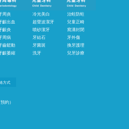
牙周炎
冷光美白
治蛀防蛀
牙齦出血
超聲波潔牙
兒童正畸
牙齦炎
噴砂潔牙
窩溝封閉
牙周病
牙結石
牙外傷
牙齒鬆動
牙菌斑
換牙護理
牙齦萎縮
洗牙
兒牙診療
絡方式
前預約）