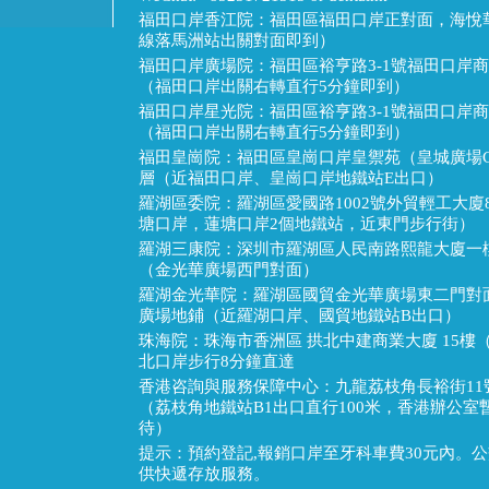
福田口岸香江院：福田區福田口岸正對面，海悅華
線落馬洲站出關對面即到）
福田口岸廣場院：福田區裕亨路3-1號福田口岸商
（福田口岸出關右轉直行5分鐘即到）
福田口岸星光院：福田區裕亨路3-1號福田口岸商
（福田口岸出關右轉直行5分鐘即到）
福田皇崗院：福田區皇崗口岸皇禦苑（皇城廣場
層（近福田口岸、皇崗口岸地鐵站E出口）
羅湖區委院：羅湖區愛國路1002號外貿輕工大廈
塘口岸，蓮塘口岸2個地鐵站，近東門步行街）
羅湖三康院：深圳市羅湖區人民南路熙龍大廈一樓
（金光華廣場西門對面）
羅湖金光華院：羅湖區國貿金光華廣場東二門對
廣場地鋪（近羅湖口岸、國貿地鐵站B出口）
珠海院：珠海市香洲區 拱北中建商業大廈 15樓
北口岸步行8分鐘直達
香港咨詢與服務保障中心：九龍荔枝角長裕街11號
（荔枝角地鐵站B1出口直行100米，香港辦公
待）
提示：預約登記,報銷口岸至牙科車費30元內。
供快遞存放服務。