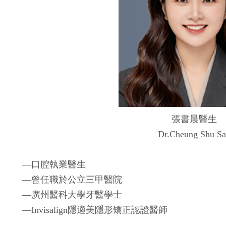
張書晨醫生
Dr.Cheung Shu S
—口腔執業醫生
—曾任職於公立三甲醫院
—廣州醫科大學牙醫學士
—Invisalign隱適美隱形矯正認證醫師