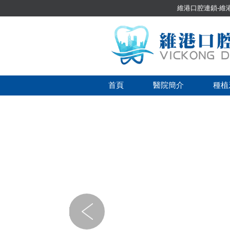
維港口腔連鎖-維港口
首頁
醫院簡介
種植