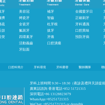
箍牙
美容冠
補牙
全國愛牙日
擁擠
烤瓷牙
智齒
正確刷牙
稀疏
全瓷牙
杜牙根
牙科通識
反頜
氟斑牙
拔牙
口腔異味
前突
四環素牙
牙痛
預防牙病
活動義齒
口腔潰瘍
牙貼面
口腔科簡介
牙科環境
牙科榮譽
醫師團隊
聯
牙科上班時間 9:30～18:30（夜診及禮拜天請提
廣東話諮詢 香港電話+852 51721315
深圳電話+86 13128823079
WhatsApp:+85251721315
WeChat: +85251721315 or dentalhk