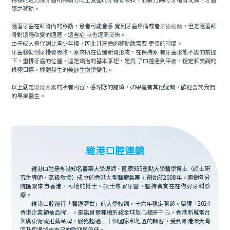
持續的輕力使牙齒所移動方向上受壓的牙槽骨吸收，而張力側的 牙槽骨沈積，牙齒
隨之移動。
隨著牙齒在颌骨內的移動，患者可能會感 覺到牙齒疼痛或者
牙齒松動
，但是隨著颌
骨對這種改變的適應，這些症 狀也逐漸消失。
由于成人骨代謝比青少年慢，因此其牙齒的移動就需要 更長的時間。
牙齒移動側牙槽骨吸收，原來所在位置新骨形成，在保持原 有牙齒形態不變的前提
下，重排牙齒的位置，這是矯治的基本原理，是爲 了口腔達到平衡、穩定和美觀的
終極目標，機體發生的美妙生物學變化。
以上就是
環境因素
的所有內容，感謝您的閱讀，如果還有其他疑問，歡迎咨詢我們
的專業醫生。
維港口腔連鎖
維港口腔是粵港知名醫藥大學導師、國家985重點大學醫學博士（碩士研
究生導師、高級教授）成立的香港大型醫療集團，創始於2008年。連鎖各分
院匯聚來自香港、內地的博士、碩士專家牙醫，堅持實實在在做好牙科診
療。
維港口腔踐行「醫道濟世」的大學校訓，十六年穩定開診。榮獲「2024
香港企業領袖品牌」，是諾貝爾種植系統全球放心植牙中心，香港新城電台
與廣東衛視推薦品牌，服務超過三十個國家和地區的顧客，受到粵港澳大灣