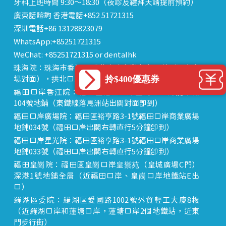
牙科上班時間 9:30～18:30（夜診及禮拜天請提前預約）
廣東話諮詢 香港電話+852 51721315
深圳電話+86 13128823079
WhatsApp:+85251721315
WeChat: +85251721315 or dentalhk
珠海院：珠海市香洲區 拱北中建商業大廈 15樓（迎賓廣
拎$400優惠券
場對面），拱北口岸步行8分鐘直達
福田口岸香江院：福田區福田口岸正對面，海悅華城
104號地鋪（東鐵線落馬洲站出關對面即到）
福田口岸廣場院：福田區裕亨路3-1號福田口岸商業廣場
地鋪034號（福田口岸出關右轉直行5分鐘即到）
福田口岸星光院：福田區裕亨路3-1號福田口岸商業廣場
地鋪033號（福田口岸出關右轉直行5分鐘即到）
福田皇崗院：福田區皇崗口岸皇禦苑（皇城廣場C門）
深港1號地鋪全層（近福田口岸、皇崗口岸地鐵站E出
口）
羅湖區委院：羅湖區愛國路1002號外貿輕工大廈8樓
（近羅湖口岸和蓮塘口岸，蓮塘口岸2個地鐵站，近東
門步行街）