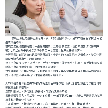
環境因素但是遺傳因素之外，後天的環境因素以及不良的口腔衛生習慣也 可能
造成牙齒不齊。
環境因素包括兩個方面：一是先天因素；二是後 天因素（包括不良習慣和替牙障
礙）o所以在孩子的成長過程中家長 一定要關注孩子的牙齒發育。
先天因素妊娠期婦女的健康與營養狀況、全身性的疾病及家族 遺傳疾病，胎兒發育
障礙及缺陷等均可引起牙颌畸形。
後天不良習慣 咬唇、吐舌、張口呼吸、咬異物、偏側咀嚼、托腮、 吮手指和俯臥睡
眠等不良習慣都會影響口腔颌面部正常發育。
替牙障礙孩子在換牙過程中，如果乳牙不到換牙年齡過早脫落 或到換牙年齡遲遲未
脫，導致恒牙早萌或萌出推遲容易引起牙颌畸形。
人的牙槽骨有個很重要的特點的就是終生都在改建，所以這也是 矯正可以在任何年
齡做的生物學基礎。
然而年齡越大，骨代謝也越緩 慢，改建的速度會降低。
當牙齒瞬間受力，可以發生一定的位移，一 般不超過1 mm,這是由于牙齒受力後牙
周膜和牙槽骨發生形變。
在正畸過程中，持續輕力作用于牙齒，傳導到牙周膜，引起牙槽骨 改建。