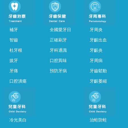
補牙
全國愛牙日
牙周炎
智齒
正確刷牙
牙齦出血
杜牙根
牙科通識
牙齦炎
拔牙
口腔異味
牙周病
牙痛
預防牙病
牙齒鬆動
口腔潰瘍
牙齦萎縮
冷光美白
治蛀防蛀