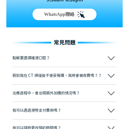
9:30am-6:30pm
WhatsApp聯絡
常見問題
點解要選擇維港口腔？
維港口腔踐行「醫道濟世」的大學校訓，各分院匯聚來自香港、內地的
博士碩士高資歷牙醫，十七年穩定開診。榮獲「2024香港企業領袖品
假如我在 CT 掃描後不接受報價，我將會被收費嗎？？
牌」、「2025香港企業領袖品牌」，是諾貝爾種植系統全球放心植牙中
心，香港新城電台與廣東衛視推薦品牌
不會！只要未開始實際服務之前，你不會被收取任何費用。
至今已服務超過三十個國家和地區的顧客，受到粵港澳大灣區及周邊城
市市民極高的口碑評價及信任推薦 珠海、深圳設有八大分院，香港亦設
治療過程中，會出現額外加價的情況嗎？
有咨詢及服務保障中心，有任何問題都可以隨時預約免費咨詢，讓人十
分放心
不會，治療前我們會詳細說明治療方案及對應的價錢，顧客同意並簽字
後，我們才會正式進行診療服務
我可以透過港幣支付費用嗎？
可以。維港口腔會按照當日匯率轉算收取費用，而匯率會及時告知客人
我可以隨時更改預約時間嗎？