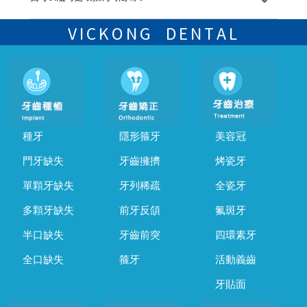
可以，請盡早通過wechat或whatsapp聯絡我們，告知我們你原本預約
的時間及資料，並且重新預約的日期及時段
VICKONG DENTAL
種牙
隱形箍牙
美容冠
門牙缺失
牙齒擁擠
烤瓷牙
單顆牙缺失
牙列稀疏
全瓷牙
多顆牙缺失
前牙反頜
氟斑牙
半口缺失
牙齒前突
四環素牙
全口缺失
箍牙
活動義齒
牙貼面