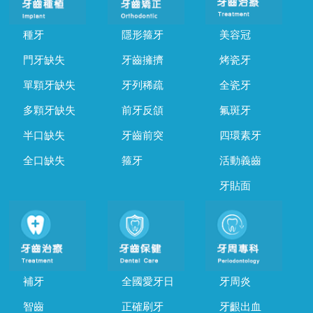
種牙
隱形箍牙
美容冠
門牙缺失
牙齒擁擠
烤瓷牙
單顆牙缺失
牙列稀疏
全瓷牙
多顆牙缺失
前牙反頜
氟斑牙
半口缺失
牙齒前突
四環素牙
全口缺失
箍牙
活動義齒
牙貼面
補牙
全國愛牙日
牙周炎
智齒
正確刷牙
牙齦出血