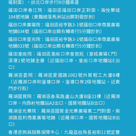
場對面），拱北口岸步行8分鐘直達
福田口岸香江院：福田區福田口岸正對面，海悅華城
104號地鋪（東鐵線落馬洲站出關對面即到）
福田口岸廣場院：福田區裕亨路3-1號福田口岸商業廣場
地鋪034號（福田口岸出關右轉直行5分鐘即到）
福田口岸星光院：福田區裕亨路3-1號福田口岸商業廣場
地鋪033號（福田口岸出關右轉直行5分鐘即到）
福田皇崗院：福田區皇崗口岸皇禦苑（皇城廣場C門）
深港1號地鋪全層（近福田口岸、皇崗口岸地鐵站E出
口）
羅湖區委院：羅湖區愛國路1002號外貿輕工大廈8樓
（近羅湖口岸和蓮塘口岸，蓮塘口岸2個地鐵站，近東
門步行街）
羅湖國貿院：羅湖區春風路廬山大廈B座21樓（近羅湖
口岸、向西村地鐵站A2出口、國貿地鐵站B出口）
羅湖金光華院：羅湖區國貿金光華廣場東二門對面，南
湖路凱利商業廣場地鋪（近羅湖口岸、國貿地鐵站B出
口）
香港咨詢與服務保障中心：九龍荔枝角長裕街11號定豐