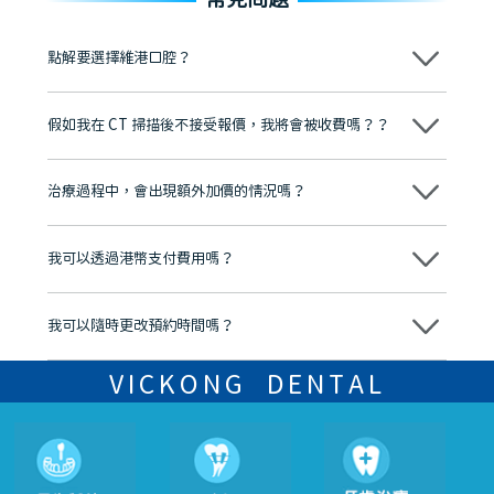
點解要選擇維港口腔？
維港口腔踐行「醫道濟世」的大學校訓，各分院匯聚來自香港、內地的
博士碩士高資歷牙醫，十七年穩定開診。榮獲「2024香港企業領袖品
假如我在 CT 掃描後不接受報價，我將會被收費嗎？？
牌」、「2025香港企業領袖品牌」，是諾貝爾種植系統全球放心植牙中
心，香港新城電台與廣東衛視推薦品牌
不會！只要未開始實際服務之前，你不會被收取任何費用。
至今已服務超過三十個國家和地區的顧客，受到粵港澳大灣區及周邊城
市市民極高的口碑評價及信任推薦 珠海、深圳設有八大分院，香港亦設
治療過程中，會出現額外加價的情況嗎？
有咨詢及服務保障中心，有任何問題都可以隨時預約免費咨詢，讓人十
分放心
不會，治療前我們會詳細說明治療方案及對應的價錢，顧客同意並簽字
後，我們才會正式進行診療服務
我可以透過港幣支付費用嗎？
可以。維港口腔會按照當日匯率轉算收取費用，而匯率會及時告知客人
我可以隨時更改預約時間嗎？
可以，請盡早通過wechat或whatsapp聯絡我們，告知我們你原本預約
的時間及資料，並且重新預約的日期及時段
VICKONG DENTAL