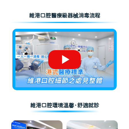
維港口腔醫療級器械消毒流程
維港口腔環境溫馨·舒適就診