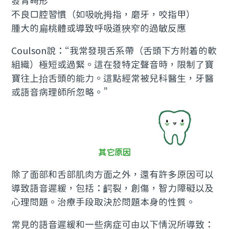
發育畸形
不良口腔習慣（如吸吮拇指，磨牙，咬指甲）
腫大的扁桃體或導致呼吸道狹窄的過敏反應
Coulson說：“我常發現舌系帶（舌頭下方附着的軟
組織）極短或過緊。這在發特定聲音時，限制了寶
寶往上抬舌頭的能力。這點經常被兒科醫生，牙醫
或語音病理師所忽略。”
其它原因
除了面部和舌部肌肉方面之外，還有許多原因可以
導致語音遲緩，包括：齶裂，創傷，智力障礙以及
心理問題。治療手段取決於問題本身的性質。
常見的語音遲緩和一些病症可由以下情況所導致：