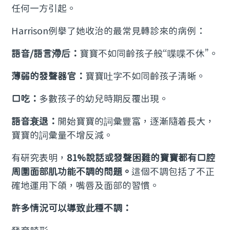
任何一方引起。
Harrison例舉了她收治的最常見轉診來的病例：
語音/語言滯后：
寶寶不如同齡孩子般“喋喋不休”。
薄弱的發聲器官：
寶寶吐字不如同齡孩子清晰。
口吃：
多數孩子的幼兒時期反覆出現。
語音衰退：
開始寶寶的詞彙豐富，逐漸隨着長大，
寶寶的詞彙量不增反減。
有研究表明，
81%說話或發聲困難的寶寶都有口腔
周圍面部肌功能不調的問題。
這個不調包括了不正
確地運用下頜，嘴唇及面部的習慣。
許多情況可以導致此種不調：