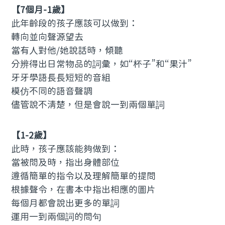
【7個月-1歲】
此年齡段的孩子應該可以做到：
轉向並向聲源望去
當有人對他/她說話時，傾聽
分辨得出日常物品的詞彙，如“杯子”和“果汁”
牙牙學語長長短短的音組
模仿不同的語音聲調
儘管說不清楚，但是會說一到兩個單詞
【1-2歲】
此時，孩子應該能夠做到：
當被問及時，指出身體部位
遵循簡單的指令以及理解簡單的提問
根據聲令，在書本中指出相應的圖片
每個月都會說出更多的單詞
運用一到兩個詞的問句