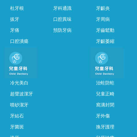
杜牙根
牙科通識
牙齦炎
拔牙
口腔異味
牙周病
牙痛
預防牙病
牙齒鬆動
口腔潰瘍
牙齦萎縮
冷光美白
治蛀防蛀
超聲波潔牙
兒童正畸
噴砂潔牙
窩溝封閉
牙結石
牙外傷
牙菌斑
換牙護理