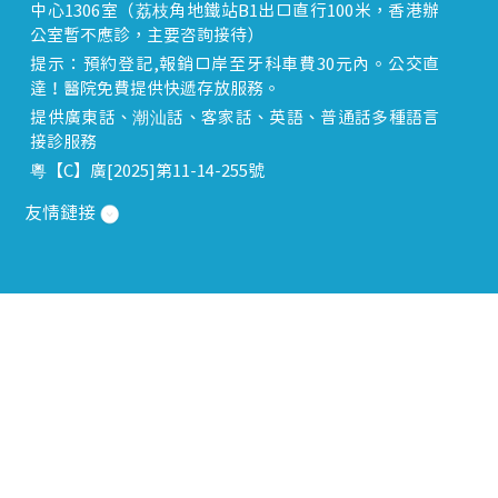
中心1306室（荔枝角地鐵站B1出口直行100米，香港辦
公室暫不應診，主要咨詢接待）
提示：預約登記,報銷口岸至牙科車費30元內。公交直
達！醫院免費提供快遞存放服務。
提供廣東話、潮汕話、客家話、英語、普通話多種語言
接診服務
粵【C】廣[2025]第11-14-255號
友情鏈接