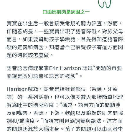
口面部肌肉是病因之一
寶寶在出生后一般會接受常規的聽力篩查，然而，
伴隨着成長，一些寶寶出現了語音障礙。對於父母
而言，如果要幫助孩子學說話，首先得知道語音障
礙的定義和病因，知道當自己懷疑孩子有這方面問
題的時候該怎麼做。
語音語言病理學家Erin Harrison 認為“問題的首要
關鍵是區別語音和語言的概念”。
Harrison解釋，語音是指發聲部位（舌頭，牙齒
等）的一系列活動，也可以像多數人那樣簡單地理
解為吐字的清晰程度：“通常，語音方面的問題涉
及到嘴唇，舌頭，下頜，軟齶以及臉頰的肌肉間協
調和/或強度。”而語言則包涵詞彙與語法，這方面
的問題起源於大腦本身。孩子的問題可以由兩者中