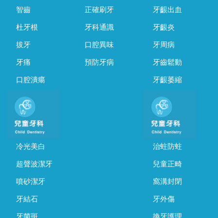
智齒
正確刷牙
牙齦出血
杜牙根
牙科通識
牙齦炎
拔牙
口腔異味
牙周病
牙痛
預防牙病
牙齒鬆動
口腔潰瘍
牙齦萎縮
冷光美白
治蛀防蛀
超聲波潔牙
兒童正畸
噴砂潔牙
窩溝封閉
牙結石
牙外傷
牙菌斑
換牙護理