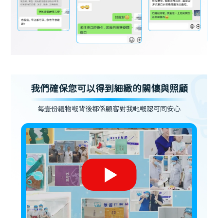
我們確保您可以得到細緻的關懷與照顧
每壹份禮物嘅背後都係顧客對我哋嘅認可同安心