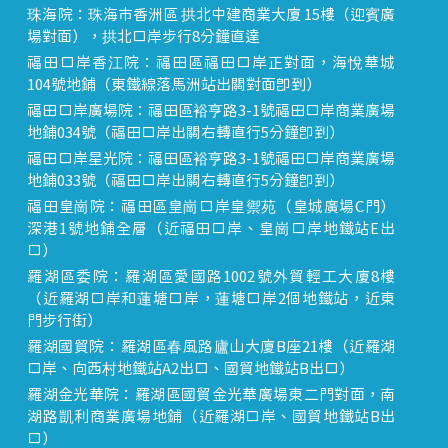
珠海院：珠海市香洲區 拱北中建商業大廈 15樓（迎賓廣
場對面），拱北口岸步行8分鐘直達
福田口岸香江院：福田區福田口岸正對面，海悅華城
104號地鋪（東鐵線落馬洲站出關對面即到）
福田口岸廣場院：福田區裕亨路3-1號福田口岸商業廣場
地鋪034號（福田口岸出關右轉直行5分鐘即到）
福田口岸星光院：福田區裕亨路3-1號福田口岸商業廣場
地鋪033號（福田口岸出關右轉直行5分鐘即到）
福田皇崗院：福田區皇崗口岸皇禦苑（皇城廣場C門）
深港1號地鋪全層（近福田口岸、皇崗口岸地鐵站E出
口）
羅湖區委院：羅湖區愛國路1002號外貿輕工大廈8樓
（近羅湖口岸和蓮塘口岸，蓮塘口岸2個地鐵站，近東
門步行街）
羅湖國貿院：羅湖區春風路廬山大廈B座21樓（近羅湖
口岸、向西村地鐵站A2出口、國貿地鐵站B出口）
羅湖金光華院：羅湖區國貿金光華廣場東二門對面，南
湖路凱利商業廣場地鋪（近羅湖口岸、國貿地鐵站B出
口）