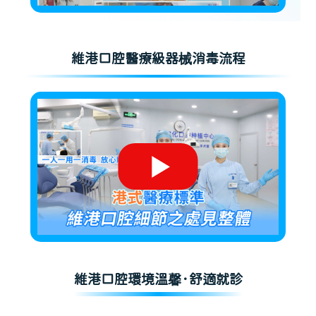
維港口腔醫療級器械消毒流程
維港口腔環境溫馨·舒適就診