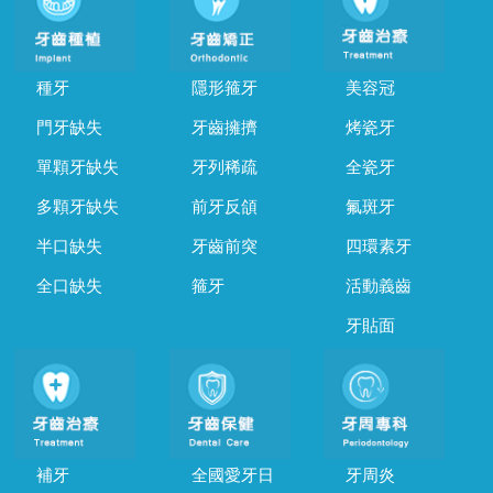
種牙
隱形箍牙
美容冠
門牙缺失
牙齒擁擠
烤瓷牙
單顆牙缺失
牙列稀疏
全瓷牙
多顆牙缺失
前牙反頜
氟斑牙
半口缺失
牙齒前突
四環素牙
全口缺失
箍牙
活動義齒
牙貼面
補牙
全國愛牙日
牙周炎