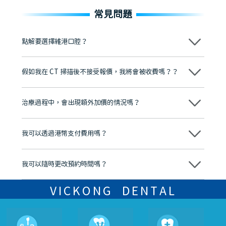
常見問題
點解要選擇維港口腔？
維港口腔踐行「醫道濟世」的大學校訓，各分院匯聚來自香港、內地的
博士碩士高資歷牙醫，十七年穩定開診。榮獲「2024香港企業領袖品
假如我在 CT 掃描後不接受報價，我將會被收費嗎？？
牌」、「2025香港企業領袖品牌」，是諾貝爾種植系統全球放心植牙中
心，香港新城電台與廣東衛視推薦品牌
不會！只要未開始實際服務之前，你不會被收取任何費用。
至今已服務超過三十個國家和地區的顧客，受到粵港澳大灣區及周邊城
市市民極高的口碑評價及信任推薦 珠海、深圳設有八大分院，香港亦設
治療過程中，會出現額外加價的情況嗎？
有咨詢及服務保障中心，有任何問題都可以隨時預約免費咨詢，讓人十
分放心
不會，治療前我們會詳細說明治療方案及對應的價錢，顧客同意並簽字
後，我們才會正式進行診療服務
我可以透過港幣支付費用嗎？
可以。維港口腔會按照當日匯率轉算收取費用，而匯率會及時告知客人
我可以隨時更改預約時間嗎？
可以，請盡早通過wechat或whatsapp聯絡我們，告知我們你原本預約
的時間及資料，並且重新預約的日期及時段
VICKONG DENTAL