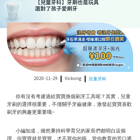
【
兒童牙科
】
牙刷也是玩具
選對了孩子愛刷牙
2020-11-29
Vickong
兒童牙科
你有沒有考慮過給寶寶換個刷牙工具呢？其實，
兒童
牙刷的選擇很重要，不僅關乎牙齒
健康
，激發起寶寶喜歡
刷牙的興趣更重要哦~
小編知道，雖然秉持科學育兒的家長們都明白這個
理，但寶寶就是寶寶，才不買你的賬，管你教育的苦口婆