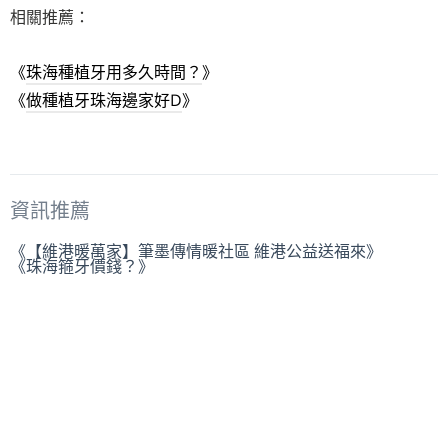
相關推薦：
《
珠海種植牙用多久時間？
》
《
做種植牙珠海邊家好D
》
資訊推薦
《【維港暖萬家】筆墨傳情暖社區 維港公益送福來》
《珠海箍牙價錢？》