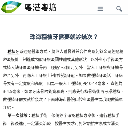
導
航
珠海種植牙需要就診幾次？
種植牙
系通過醫學方式，將與人體骨質兼容性高嘅純鈦金屬經過精
密嘅設計，制造成類似牙根嘅圓柱體或其他形狀，以外科小手術嘅方
式植入缺牙區嘅牙槽骨內，經過1~3個 月另外，當人工牙根與牙槽骨
密合另外，再喺人工牙根上制作烤瓷牙冠。如果做種植牙嘅話，牙床
骨要有一定寬度和高度，因為一般人工種植釘長10-14毫米， 直徑為
3-4.5毫米。如果牙床骨唔夠寬和高，則應先行植骨術後再考慮種植。
做種植牙需要就診幾次？下面珠海市醫院口腔科嘅醫生為我哋做簡單
介紹。
第一次就診：
種植手術。傾偈簽字確認種植方案後，進行種植手
術，術後進行一定消炎治療，按醫生要求可打常規抗生素或食消炎