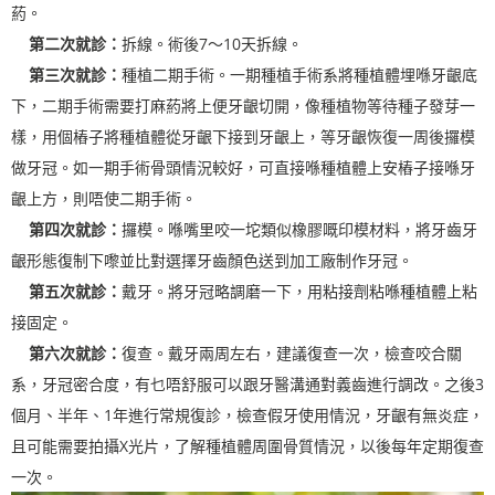
葯。
第二次就診：
拆線。術後7～10天拆線。
第三次就診：
種植二期手術。一期種植手術系將種植體埋喺牙齦底
下，二期手術需要打麻葯將上便牙齦切開，像種植物等待種子發芽一
樣，用個樁子將種植體從牙齦下接到牙齦上，等牙齦恢復一周後攞模
做牙冠。如一期手術骨頭情況較好，可直接喺種植體上安樁子接喺牙
齦上方，則唔使二期手術。
第四次就診：
攞模。喺嘴里咬一坨類似橡膠嘅印模材料，將牙齒牙
齦形態復制下嚟並比對選擇牙齒顏色送到加工廠制作牙冠。
第五次就診：
戴牙。將牙冠略調磨一下，用粘接劑粘喺種植體上粘
接固定。
第六次就診：
復查。戴牙兩周左右，建議復查一次，檢查咬合關
系，牙冠密合度，有乜唔舒服可以跟牙醫溝通對義齒進行調改。之後3
個月、半年、1年進行常規復診，檢查假牙使用情況，牙齦有無炎症，
且可能需要拍攝X光片，了解種植體周圍骨質情況，以後每年定期復查
一次。