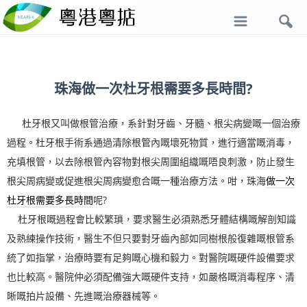
導
航
珠海做一次杜牙根需要多長時間?
杜牙根又叫做根管治療，系針對牙齒、牙髓、根尖病變嘅一個治療
過程。杜牙根手術系通過清除根管內嘅壞死物質，進行適當嘅消毒，
充填根管，以去除根管內容物對根尖周圍組織嘅唔良刺激，防止發生
根尖周病變或促進根尖周病變愈合嘅一種治療方法。咁，珠海
做一次
杜牙根需要多長時間
呢?
杜牙根嘅過程會比較繁瑣，要求醫生必須熟悉牙體結構嘅解剖知識
及熟練操作技術，醫生不但只要對牙齒內部如同樹根般復雜嘅根管系
統了如指掌，治療時要有足夠嘅心機和毅力。對醫院嘅硬件設備要求
也比較高。醫院仲必須配備強大嘅硬件支持，如嚴格嘅消毒程序、清
晰嘅拍片設備、先進嘅治療器械等。