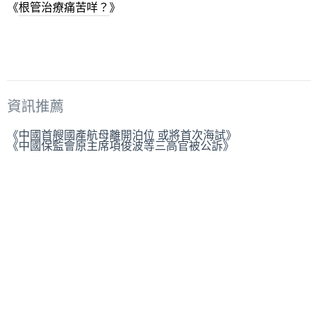
《
根管治療痛苦咩？
》
資訊推薦
《中國首艘國產航母離開泊位 或將首次海試》
《中國保監會原主席項俊波等三高官被公訴》