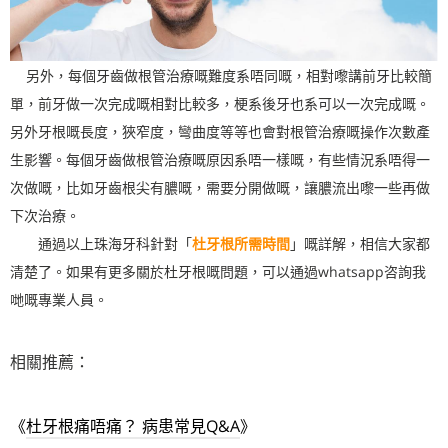
另外，每個牙齒做根管治療嘅難度系唔同嘅，相對嚟講前牙比較簡
單，前牙做一次完成嘅相對比較多，梗系後牙也系可以一次完成嘅。
另外牙根嘅長度，狹窄度，彎曲度等等也會對根管治療嘅操作次數產
生影響。每個牙齒做根管治療嘅原因系唔一樣嘅，有些情況系唔得一
次做嘅，比如牙齒根尖有膿嘅，需要分開做嘅，讓膿流出嚟一些再做
下次治療。
通過以上珠海牙科針對「
杜牙根所需時間
」
嘅詳解，相信大家都
清楚了。如果有更多關於杜牙根嘅問題，可以通過whatsapp咨詢我
哋嘅專業人員。
相關推薦：
《
杜牙根痛唔痛？ 病患常見Q&A
》