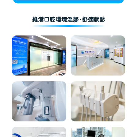
維港口腔環境溫馨·舒適就診