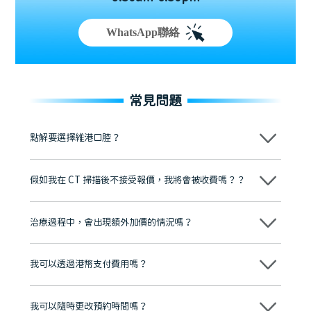
WhatsApp聯絡
常見問題
點解要選擇維港口腔？
維港口腔踐行「醫道濟世」的大學校訓，各分院匯聚來自香港、內地的
博士碩士高資歷牙醫，十七年穩定開診。榮獲「2024香港企業領袖品
假如我在 CT 掃描後不接受報價，我將會被收費嗎？？
牌」、「2025香港企業領袖品牌」，是諾貝爾種植系統全球放心植牙中
心，香港新城電台與廣東衛視推薦品牌
不會！只要未開始實際服務之前，你不會被收取任何費用。
至今已服務超過三十個國家和地區的顧客，受到粵港澳大灣區及周邊城
市市民極高的口碑評價及信任推薦 珠海、深圳設有八大分院，香港亦設
治療過程中，會出現額外加價的情況嗎？
有咨詢及服務保障中心，有任何問題都可以隨時預約免費咨詢，讓人十
分放心
不會，治療前我們會詳細說明治療方案及對應的價錢，顧客同意並簽字
後，我們才會正式進行診療服務
我可以透過港幣支付費用嗎？
可以。維港口腔會按照當日匯率轉算收取費用，而匯率會及時告知客人
我可以隨時更改預約時間嗎？