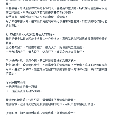
長。
中醫裏講，陰液虧損導致陽亢假像的人，容易長口腔潰瘍，所以採用滋陰藥可以治
療口腔潰瘍，常見的口炎清顆粒就是這種類型的中藥。
當然還有一種真性陽亢的人也可能出現口腔潰瘍。
除了去看中醫以外，還有很多免疫調章藥可以用來調整體質，對於潰瘍的改善可能
會有幫助。
2）口腔潰瘍和心理狀態有極大的關係。
我們把很多黏膜病和皮膚病都叫作心身疾病，意思就是心理狀態會顯著影響身體的
狀態。
比如要考試了、年底要考核了，壓力大了，就會出現口腔潰瘍。
一旦考試過去了，壓力沒了，休息好了，幾天之內潰瘍就會好。
所以好好休息，放鬆心情，是口腔潰瘍最好的治療方式。
針對復發性口腔潰瘍的發生，不經常發作的潰瘍可以不用治療，疼痛的話可以局部
用藥和用漱口水漱口，嚴重的反復發作的潰瘍會影響人的精神狀態，最好去醫院進
行診治。
治療原則有兩條：
一是縮短潰瘍的發作週期
；二是延長潰瘍的發作間期。
長潰瘍的時候讓它快點兒好，儘量延長不長潰瘍的時間。
免疫調章、滋陰降火就是延長潰瘍週期的方法，可以去看中醫進行調理。
潰瘍的另一個治療原則是減少潰瘍疼痛，促進潰瘍癒合。