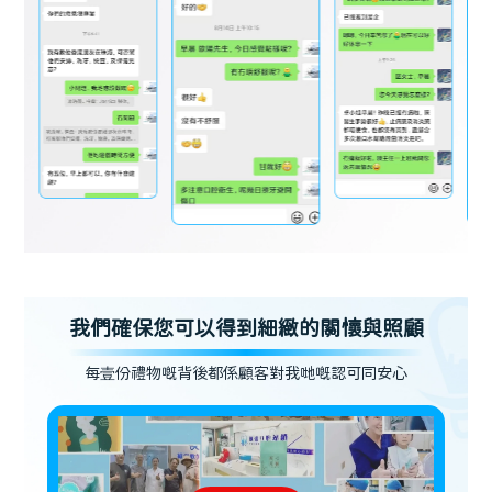
我們確保您可以得到細緻的關懷與照顧
每壹份禮物嘅背後都係顧客對我哋嘅認可同安心