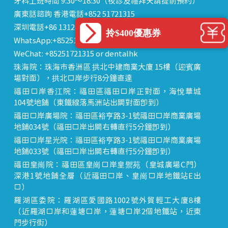
牙科上班時間 9:30～18:30（夜診及禮拜天請提前預約）
廣東話諮詢 香港電話+852 51721315
深圳電話+86 13128823079
拎$400優惠券
WhatsApp:+85251721315
WeChat: +85251721315 or dentalhk
珠海院：珠海市香洲區 拱北中建商業大廈 15樓（迎賓廣
場對面），拱北口岸步行8分鐘直達
福田口岸香江院：福田區福田口岸正對面，海悅華城
104號地鋪（東鐵線落馬洲站出關對面即到）
福田口岸廣場院：福田區裕亨路3-1號福田口岸商業廣場
地鋪034號（福田口岸出關右轉直行5分鐘即到）
福田口岸星光院：福田區裕亨路3-1號福田口岸商業廣場
地鋪033號（福田口岸出關右轉直行5分鐘即到）
福田皇崗院：福田區皇崗口岸皇禦苑（皇城廣場C門）
深港1號地鋪全層（近福田口岸、皇崗口岸地鐵站E出
口）
羅湖區委院：羅湖區愛國路1002號外貿輕工大廈8樓
（近羅湖口岸和蓮塘口岸，蓮塘口岸2個地鐵站，近東
門步行街）