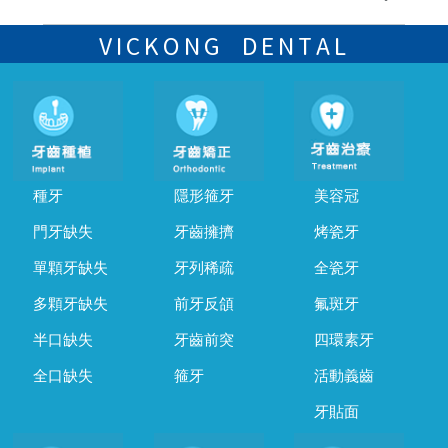
可以，請盡早通過wechat或whatsapp聯絡我們，告知我們你原本預約
的時間及資料，並且重新預約的日期及時段
VICKONG DENTAL
種牙
隱形箍牙
美容冠
門牙缺失
牙齒擁擠
烤瓷牙
單顆牙缺失
牙列稀疏
全瓷牙
多顆牙缺失
前牙反頜
氟斑牙
半口缺失
牙齒前突
四環素牙
全口缺失
箍牙
活動義齒
牙貼面