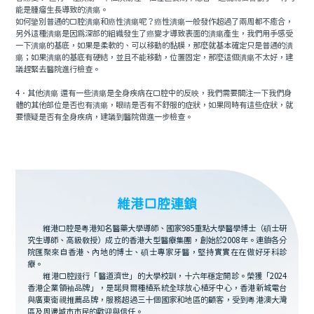
能是腫瘤生長導致的潰瘍。
如何鑒別普通的口腔潰瘍和癌性潰瘍呢？癌性潰瘍一般發作超過了兩周都不癒合，
另外這種潰瘍是因為深部的組織發生了癌變才導致表面的潰瘍產生，我們用手感受
一下潰瘍的基底，如果是柔軟的、可以移動的黏膜，那麼就基本確定只是普通的潰
瘍；如果潰瘍的基底有硬結，並且不能移動，位置固定，那麼這個潰瘍不太好，建
議趕緊去醫院進行檢查。
4．其他潰瘍 還有一些潰瘍是全身疾病在口腔中的反映，我們需要關注一下我們身
體的其他部位是否也有潰瘍，眼睛是否有不舒服的症狀，如果同時有這些症狀，就
要懷疑是否有全身疾病，建議到醫院做進一步檢查。
維港口腔連鎖
維港口腔是粵港知名醫藥大學導師、國家985重點大學醫學博士（碩士研
究生導師、高級教授）成立的香港大型醫療集團，創始於2008年。連鎖各分
院匯聚來自香港、內地的博士、碩士專家牙醫，堅持實實在在做好牙科診
療。
維港口腔踐行「醫道濟世」的大學校訓，十六年穩定開診。榮獲「2024
香港企業領袖品牌」，是諾貝爾種植系統全球放心植牙中心，香港新城電台
與廣東衛視推薦品牌，服務超過三十個國家和地區的顧客，受到粵港澳大灣
區及周邊城市市民的歡迎與信任。