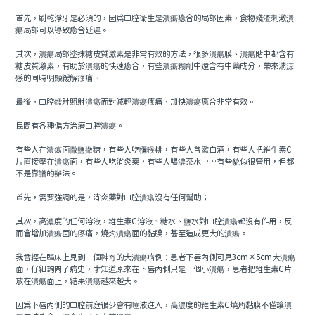
首先，刷乾淨牙是必須的，因為口腔衛生是潰瘍癒合的局部因素，食物殘渣刺激潰
瘍局部可以導致癒合延遲。
其次，潰瘍局部塗抹糖皮質激素是非常有效的方法，很多潰瘍膜、潰瘍貼中都含有
糖皮質激素，有助於潰瘍的快速癒合，有些潰瘍糊劑中還含有中藥成分，帶來清涼
感的同時明顯緩解疼痛。
最後，口腔鐳射照射潰瘍面對減輕潰瘍疼痛，加快潰瘍癒合非常有效。
民間有各種偏方治療口腔潰瘍。
有些人在潰瘍面撒鹽撒糖，有些人吃獼猴桃，有些人含漱白酒，有些人把維生素C
片直接壓在潰瘍面，有些人吃消炎藥，有些人喝濃茶水……有些貌似很管用，但都
不是靠譜的辦法。
首先，需要強調的是，消炎藥對口腔潰瘍沒有任何幫助；
其次，高濃度的任何溶液，維生素C溶液、糖水、鹽水對口腔潰瘍都沒有作用，反
而會增加潰瘍面的疼痛，燒灼潰瘍面的黏膜，甚至造成更大的潰瘍。
我曾經在臨床上見到一個神奇的大潰瘍病例：患者下唇內側可見3cm×5cm大潰瘍
面，仔細詢問了病史，才知道原來在下唇內側只是一個小潰瘍，患者把維生素C片
放在潰瘍面上，結果潰瘍越來越大。
因為下唇內側的口腔前庭很少會有唾液進入，高濃度的維生素C燒灼黏膜不僅讓潰