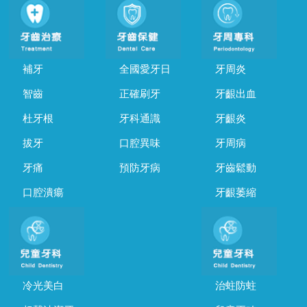
補牙
全國愛牙日
牙周炎
智齒
正確刷牙
牙齦出血
杜牙根
牙科通識
牙齦炎
拔牙
口腔異味
牙周病
牙痛
預防牙病
牙齒鬆動
口腔潰瘍
牙齦萎縮
冷光美白
治蛀防蛀