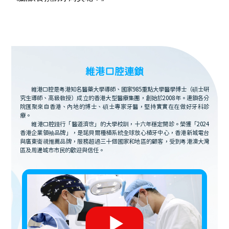
維港口腔連鎖
維港口腔是粵港知名醫藥大學導師、國家985重點大學醫學博士（碩士研
究生導師、高級教授）成立的香港大型醫療集團，創始於2008年。連鎖各分
院匯聚來自香港、內地的博士、碩士專家牙醫，堅持實實在在做好牙科診
療。
維港口腔踐行「醫道濟世」的大學校訓，十六年穩定開診。榮獲「2024
香港企業領袖品牌」，是諾貝爾種植系統全球放心植牙中心，香港新城電台
與廣東衛視推薦品牌，服務超過三十個國家和地區的顧客，受到粵港澳大灣
區及周邊城市市民的歡迎與信任。