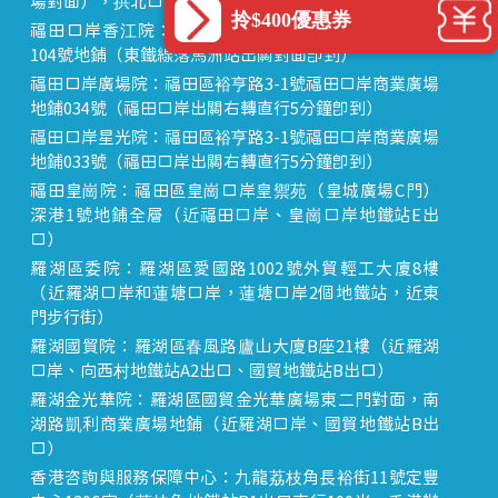
場對面），拱北口岸步行8分鐘直達
拎$400優惠券
福田口岸香江院：福田區福田口岸正對面，海悅華城
104號地鋪（東鐵線落馬洲站出關對面即到）
福田口岸廣場院：福田區裕亨路3-1號福田口岸商業廣場
地鋪034號（福田口岸出關右轉直行5分鐘即到）
福田口岸星光院：福田區裕亨路3-1號福田口岸商業廣場
地鋪033號（福田口岸出關右轉直行5分鐘即到）
福田皇崗院：福田區皇崗口岸皇禦苑（皇城廣場C門）
深港1號地鋪全層（近福田口岸、皇崗口岸地鐵站E出
口）
羅湖區委院：羅湖區愛國路1002號外貿輕工大廈8樓
（近羅湖口岸和蓮塘口岸，蓮塘口岸2個地鐵站，近東
門步行街）
羅湖國貿院：羅湖區春風路廬山大廈B座21樓（近羅湖
口岸、向西村地鐵站A2出口、國貿地鐵站B出口）
羅湖金光華院：羅湖區國貿金光華廣場東二門對面，南
湖路凱利商業廣場地鋪（近羅湖口岸、國貿地鐵站B出
口）
香港咨詢與服務保障中心：九龍荔枝角長裕街11號定豐