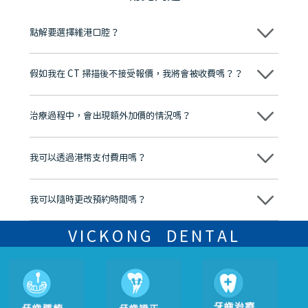
點解要選擇維港口腔？
維港口腔踐行「醫道濟世」的大學校訓，各分院匯聚來自香港、內地的
博士碩士高資歷牙醫，十七年穩定開診。榮獲「2024香港企業領袖品
假如我在 CT 掃描後不接受報價，我將會被收費嗎？？
牌」、「2025香港企業領袖品牌」，是諾貝爾種植系統全球放心植牙中
心，香港新城電台與廣東衛視推薦品牌
不會！只要未開始實際服務之前，你不會被收取任何費用。
至今已服務超過三十個國家和地區的顧客，受到粵港澳大灣區及周邊城
市市民極高的口碑評價及信任推薦 珠海、深圳設有八大分院，香港亦設
治療過程中，會出現額外加價的情況嗎？
有咨詢及服務保障中心，有任何問題都可以隨時預約免費咨詢，讓人十
分放心
不會，治療前我們會詳細說明治療方案及對應的價錢，顧客同意並簽字
後，我們才會正式進行診療服務
我可以透過港幣支付費用嗎？
可以。維港口腔會按照當日匯率轉算收取費用，而匯率會及時告知客人
我可以隨時更改預約時間嗎？
可以，請盡早通過wechat或whatsapp聯絡我們，告知我們你原本預約
的時間及資料，並且重新預約的日期及時段
VICKONG DENTAL