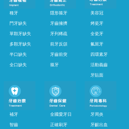
種牙
隱形箍牙
美容冠
門牙缺失
牙齒擁擠
烤瓷牙
單顆牙缺失
牙列稀疏
全瓷牙
多顆牙缺失
前牙反頜
氟斑牙
半口缺失
牙齒前突
四環素牙
全口缺失
箍牙
活動義齒
牙貼面
補牙
全國愛牙日
牙周炎
智齒
正確刷牙
牙齦出血