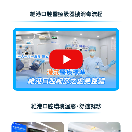
維港口腔醫療級器械消毒流程
維港口腔環境溫馨·舒適就診