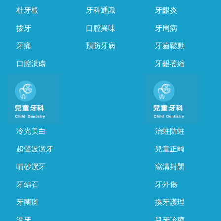
杜牙根
牙科通識
牙齦炎
拔牙
口腔異味
牙周病
牙痛
預防牙病
牙齒鬆動
口腔潰瘍
牙齦萎縮
冷光美白
治蛀防蛀
超聲波潔牙
兒童正畸
噴砂潔牙
窩溝封閉
牙結石
牙外傷
牙菌斑
換牙護理
洗牙
兒牙診療