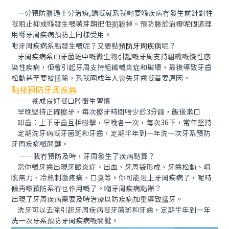
一分預防勝過十分治療,講嘅就系我哋要喺疾病冇發生前針對性
嘅阻止抑或喺發生嘅萌芽期把佢扼殺掉。預防勝於治療呢個道理
用喺牙周疾病預防上同樣受用。
咁牙周疾病系點發生嘅呢？又要點
預防牙周疾病
呢？
牙周疾病系由牙菌斑中嘅微生物引起嘅牙周支持組織嘅慢性感
染性疾病，佢會引起牙周支持組織嘅炎症和破壞，最後導致牙齒
松動甚至要被掹除，系我國成年人喪失牙齒嘅首要原因。
點樣預防牙周疾病
——養成良好嘅口腔衛生習慣
早晚堅持正確擦牙，每次擦牙時間唔少於3分鍾，飯後漱口
叩齒：上下牙齒互相碰擊，早晚各一次，每次36下，常年堅持
定期洗牙病嘅牙菌斑和牙齒，定期半年到一年洗一次牙系預防
牙周疾病嘅關鍵。
——我冇預防及時，牙周發生了疾病點算？
當你嘅牙齒出現牙齦炎症、出血、牙周袋形成、牙齒松動、咀
噍無力、冷熱刺激疼痛、口臭等。你可能患上牙周疾病了，呢時
候再嚟預防系冇乜作用嘅了。嗰牙周疾病點辦？
出現了牙周疾病需要及時治療以防疾病加重導致掹牙。
洗牙可以去除引起牙周疾病嘅牙菌斑和牙齒，定期半年到一年
洗一次牙系預防牙周疾病嘅關鍵。