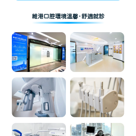
維港口腔環境溫馨·舒適就診