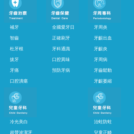
補牙
全國愛牙日
牙周炎
智齒
正確刷牙
牙齦出血
杜牙根
牙科通識
牙齦炎
拔牙
口腔異味
牙周病
牙痛
預防牙病
牙齒鬆動
口腔潰瘍
牙齦萎縮
冷光美白
治蛀防蛀
超聲波潔牙
兒童正畸