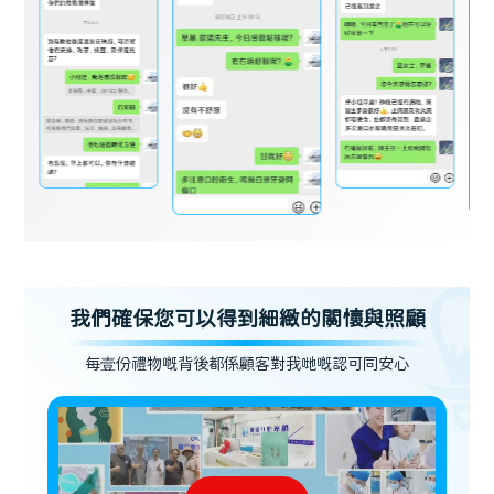
我們確保您可以得到細緻的關懷與照顧
每壹份禮物嘅背後都係顧客對我哋嘅認可同安心