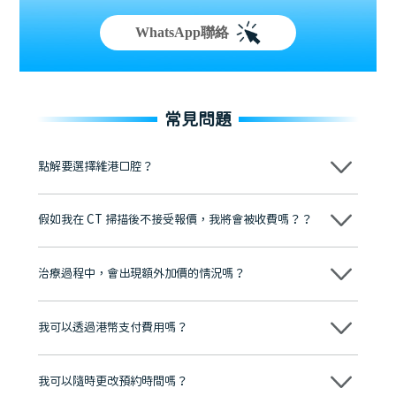
WhatsApp聯絡
常見問題
點解要選擇維港口腔？
維港口腔踐行「醫道濟世」的大學校訓，各分院匯聚來自香港、內地的
博士碩士高資歷牙醫，十七年穩定開診。榮獲「2024香港企業領袖品
假如我在 CT 掃描後不接受報價，我將會被收費嗎？？
牌」、「2025香港企業領袖品牌」，是諾貝爾種植系統全球放心植牙中
心，香港新城電台與廣東衛視推薦品牌
不會！只要未開始實際服務之前，你不會被收取任何費用。
至今已服務超過三十個國家和地區的顧客，受到粵港澳大灣區及周邊城
市市民極高的口碑評價及信任推薦 珠海、深圳設有八大分院，香港亦設
治療過程中，會出現額外加價的情況嗎？
有咨詢及服務保障中心，有任何問題都可以隨時預約免費咨詢，讓人十
分放心
不會，治療前我們會詳細說明治療方案及對應的價錢，顧客同意並簽字
後，我們才會正式進行診療服務
我可以透過港幣支付費用嗎？
可以。維港口腔會按照當日匯率轉算收取費用，而匯率會及時告知客人
我可以隨時更改預約時間嗎？