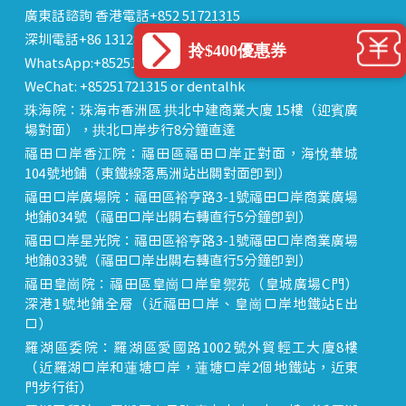
廣東話諮詢 香港電話+852 51721315
深圳電話+86 13128823079
拎$400優惠券
WhatsApp:+85251721315
WeChat: +85251721315 or dentalhk
珠海院：珠海市香洲區 拱北中建商業大廈 15樓（迎賓廣
場對面），拱北口岸步行8分鐘直達
福田口岸香江院：福田區福田口岸正對面，海悅華城
104號地鋪（東鐵線落馬洲站出關對面即到）
福田口岸廣場院：福田區裕亨路3-1號福田口岸商業廣場
地鋪034號（福田口岸出關右轉直行5分鐘即到）
福田口岸星光院：福田區裕亨路3-1號福田口岸商業廣場
地鋪033號（福田口岸出關右轉直行5分鐘即到）
福田皇崗院：福田區皇崗口岸皇禦苑（皇城廣場C門）
深港1號地鋪全層（近福田口岸、皇崗口岸地鐵站E出
口）
羅湖區委院：羅湖區愛國路1002號外貿輕工大廈8樓
（近羅湖口岸和蓮塘口岸，蓮塘口岸2個地鐵站，近東
門步行街）