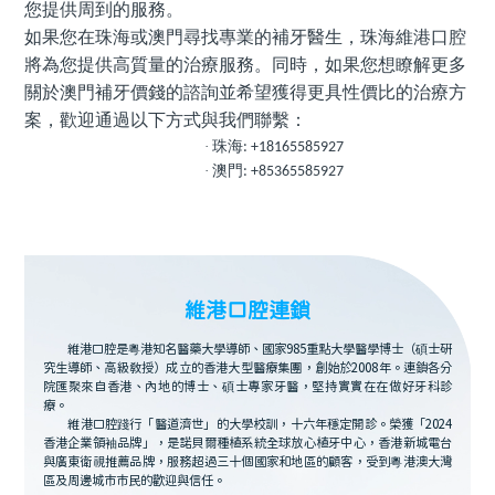
您提供周到的服務。
如果您在珠海或
澳門
尋找專業的補牙醫生，珠海維港口腔
將為您提供高質量的治療服務。同時，如果您
想瞭解更多
關於澳門補牙價錢的諮詢
並希望獲得更具性價比的治療方
案，歡迎通過以下方式與我們聯繫：
·
珠海
: +18165585927
·
澳門
: +85365585927
維港口腔連鎖
維港口腔是粵港知名醫藥大學導師、國家985重點大學醫學博士（碩士研
究生導師、高級教授）成立的香港大型醫療集團，創始於2008年。連鎖各分
院匯聚來自香港、內地的博士、碩士專家牙醫，堅持實實在在做好牙科診
療。
維港口腔踐行「醫道濟世」的大學校訓，十六年穩定開診。榮獲「2024
香港企業領袖品牌」，是諾貝爾種植系統全球放心植牙中心，香港新城電台
與廣東衛視推薦品牌，服務超過三十個國家和地區的顧客，受到粵港澳大灣
區及周邊城市市民的歡迎與信任。