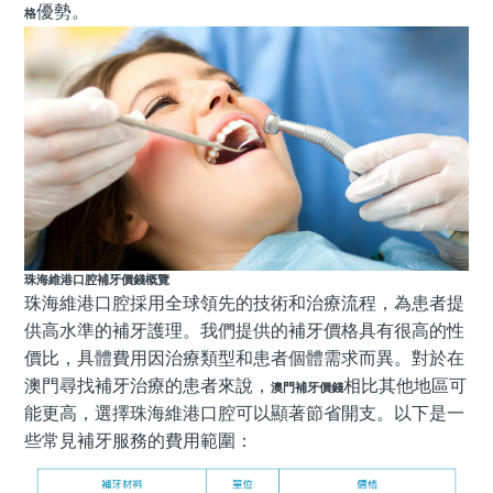
優勢。
格
珠海
維港口腔
補牙價
錢
概覽
珠海維港口腔採用全球領先的技術和治療流程，為患者提
供高水準的補牙護理。我們提供的補牙價格具有很高的性
價比，具體費用因治療類型和患者個體需求而異。對於在
澳門尋找補牙治療的患者來說，
相比其他地區可
澳門補牙價錢
能更高，選擇珠海維港口腔可以顯著節省開支。以下是一
些常見補牙服務的費用範圍：