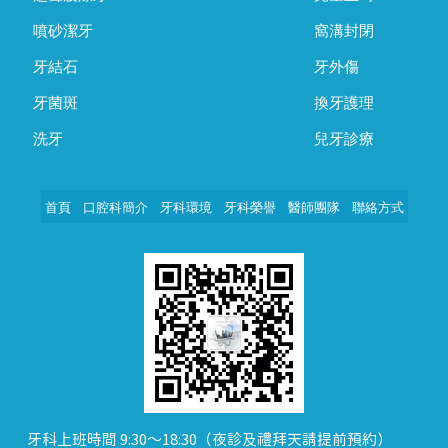
噴砂潔牙
窩溝封閉
牙結石
牙外傷
牙菌斑
換牙護理
洗牙
兒牙診療
首頁
口腔科簡介
牙科環境
牙科榮譽
醫師團隊
聯絡方式
牙科上班時間 9:30～18:30（夜診及禮拜天請提前預約）