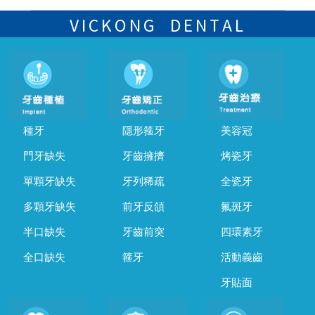
可以，請盡早通過wechat或whatsapp聯絡我們，告知我們你原本預約
的時間及資料，並且重新預約的日期及時段
VICKONG DENTAL
種牙
隱形箍牙
美容冠
門牙缺失
牙齒擁擠
烤瓷牙
單顆牙缺失
牙列稀疏
全瓷牙
多顆牙缺失
前牙反頜
氟斑牙
半口缺失
牙齒前突
四環素牙
全口缺失
箍牙
活動義齒
牙貼面