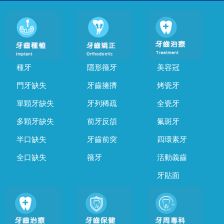
種牙
隱形箍牙
美容冠
門牙缺失
牙齒擁擠
烤瓷牙
單顆牙缺失
牙列稀疏
全瓷牙
多顆牙缺失
前牙反頜
氟斑牙
半口缺失
牙齒前突
四環素牙
全口缺失
箍牙
活動義齒
牙貼面