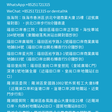
WhatsApp:+85251721315
WeChat: +85251721315 or dentalhk
珠海院：珠海市香洲區 拱北中建商業大廈 15樓（迎賓廣
場對面），拱北口岸步行8分鐘直達
福田口岸香江院：福田區福田口岸正對面，海悅華城
104號地鋪（東鐵線落馬洲站出關對面即到）
福田口岸廣場院：福田區裕亨路3-1號福田口岸商業廣場
地鋪034號（福田口岸出關右轉直行5分鐘即到）
福田口岸星光院：福田區裕亨路3-1號福田口岸商業廣場
地鋪033號（福田口岸出關右轉直行5分鐘即到）
福田皇崗院：福田區皇崗口岸皇禦苑（皇城廣場C門）
深港1號地鋪全層（近福田口岸、皇崗口岸地鐵站E出
口）
羅湖區委院：羅湖區愛國路1002號外貿輕工大廈8樓
（近羅湖口岸和蓮塘口岸，蓮塘口岸2個地鐵站，近東
門步行街）
羅湖國貿院：羅湖區春風路廬山大廈B座21樓（近羅湖
口岸、向西村地鐵站A2出口、國貿地鐵站B出口）