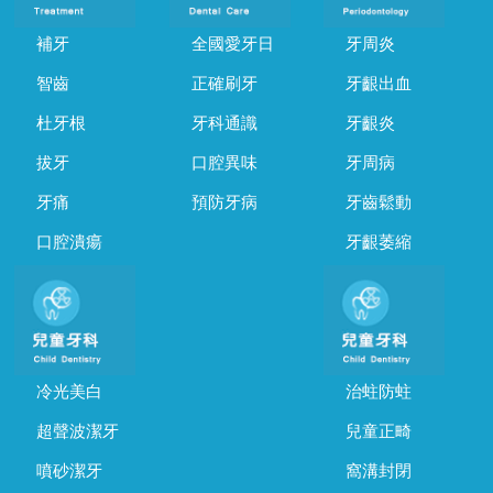
補牙
全國愛牙日
牙周炎
智齒
正確刷牙
牙齦出血
杜牙根
牙科通識
牙齦炎
拔牙
口腔異味
牙周病
牙痛
預防牙病
牙齒鬆動
口腔潰瘍
牙齦萎縮
冷光美白
治蛀防蛀
超聲波潔牙
兒童正畸
噴砂潔牙
窩溝封閉