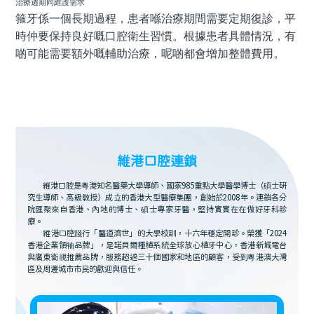
治療週期同維護需求
箍牙係一個長期過程，患者喺治療期間需要定期復診，平
時仲要保持良好嘅口腔衛生習慣。根據患者具體情況，有
啲可能需要額外嘅輔助治療，呢啲都會增加整體費用。
維港口腔連鎖
維港口腔是粵港知名醫藥大學導師、國家985重點大學醫學博士（碩士研
究生導師、高級教授）成立的香港大型醫療集團，創始於2008年。連鎖各分
院匯聚來自香港、內地的博士、碩士專家牙醫，堅持實實在在做好牙科診
療。
維港口腔踐行「醫道濟世」的大學校訓，十六年穩定開診。榮獲「2024
香港企業領袖品牌」，是諾貝爾種植系統全球放心植牙中心，香港新城電台
與廣東衛視推薦品牌，服務超過三十個國家和地區的顧客，受到粵港澳大灣
區及周邊城市市民的歡迎與信任。