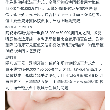
作為最傳統嘅矯正方式，金屬牙箍喺澳門嘅費用大概係
至
澳門元。金屬牙箍嘅優點係價錢相對較
25,000
40,000
低，矯正效果亦唔錯，適合輕度至中度牙齒不齊嘅患者。
但由於金屬牙箍比較顯眼，外觀上唔夠美觀。
陶瓷牙箍（半透明牙箍）
陶瓷牙箍嘅價錢一般係
至
澳門元之間。陶瓷
35,000
50,000
嘅顏色接近牙齒，令陶瓷牙箍相比金屬牙箍更自然。對希
望降低箍牙可見度但又唔影響效果嘅患者嚟講，陶瓷牙箍
係唔少澳門人嘅選擇。
透明牙箍
隱形矯正器（透明牙箍）係近年受歡迎嘅矯正方式之一，
費用通常喺
至
澳門元之間。呢種牙箍係透明
40,000
60,000
塑膠製成，佩戴時幾乎睇唔到，且可以喺食飯或者刷牙時
自行取下，更加靈活方便。不過呢種矯正方式價錢相對較
高，適合輕度至中度嘅牙齒排列問題。