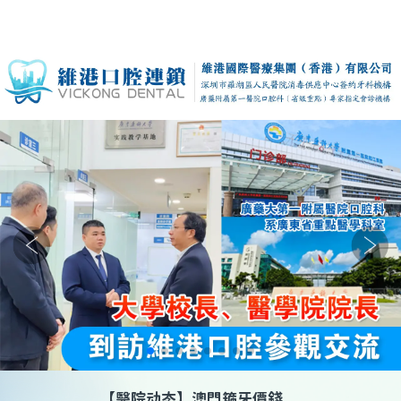
【
醫院动态
】
澳門箍牙價錢