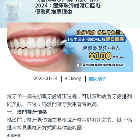
2024：選擇珠海維港口腔嘅
優勢同推薦理由
2025-01-14
Vickong
醫院动态
箍牙係一個長期嘅牙齒矯正過程，可以幫助改善牙齒排列
同美觀。不過，喺澳門箍牙費用普遍較高。
一、澳門箍牙價格
喺澳門，箍牙嘅價錢主要根據牙箍種類有所差異。以下係
幾種常見嘅箍牙方式同其價錢範圍：
金屬牙箍