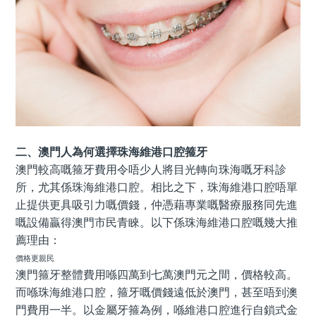
二、澳門人為何選擇珠海維港口腔箍牙
澳門較高嘅箍牙費用令唔少人將目光轉向珠海嘅牙科診
所，尤其係珠海維港口腔。相比之下，珠海維港口腔唔單
止提供更具吸引力嘅價錢，仲憑藉專業嘅醫療服務同先進
嘅設備贏得澳門市民青睞。以下係珠海維港口腔嘅幾大推
薦理由：
價格更親民
澳門箍牙整體費用喺四萬到七萬澳門元之間，價格較高。
而喺珠海維港口腔，箍牙嘅價錢遠低於澳門，甚至唔到澳
門費用一半。以金屬牙箍為例，喺維港口腔進行自鎖式金