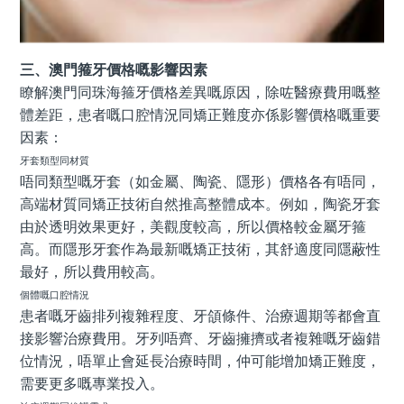
三、澳門箍牙價格嘅影響因素
瞭解澳門同珠海箍牙價格差異嘅原因，除咗醫療費用嘅整
體差距，患者嘅口腔情況同矯正難度亦係影響價格嘅重要
因素：
牙套類型同材質
唔同類型嘅牙套（如金屬、陶瓷、隱形）價格各有唔同，
高端材質同矯正技術自然推高整體成本。例如，陶瓷牙套
由於透明效果更好，美觀度較高，所以價格較金屬牙箍
高。而隱形牙套作為最新嘅矯正技術，其舒適度同隱蔽性
最好，所以費用較高。
個體嘅口腔情況
患者嘅牙齒排列複雜程度、牙頜條件、治療週期等都會直
接影響治療費用。牙列唔齊、牙齒擁擠或者複雜嘅牙齒錯
位情況，唔單止會延長治療時間，仲可能增加矯正難度，
需要更多嘅專業投入。