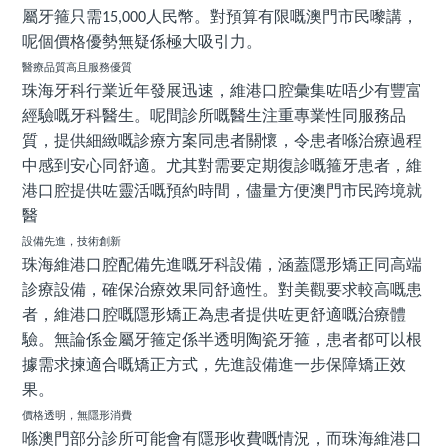
屬牙箍只需
人民幣。對預算有限嘅澳門市民嚟講，
15,000
呢個價格優勢無疑係極大吸引力。
醫療品質高且服務優質
珠海牙科行業近年發展迅速，維港口腔彙集咗唔少有豐富
經驗嘅牙科醫生。呢間診所嘅醫生注重專業性同服務品
質，提供細緻嘅診療方案同患者關懷，令患者喺治療過程
中感到安心同舒適。尤其對需要定期復診嘅箍牙患者，維
港口腔提供咗靈活嘅預約時間，儘量方便澳門市民跨境就
醫
設備先進，技術創新
珠海維港口腔配備先進嘅牙科設備，涵蓋隱形矯正同高端
診療設備，確保治療效果同舒適性。對美觀要求較高嘅患
者，維港口腔嘅隱形矯正為患者提供咗更舒適嘅治療體
驗。無論係金屬牙箍定係半透明陶瓷牙箍，患者都可以根
據需求揀適合嘅矯正方式，先進設備進一步保障矯正效
果。
價格透明，無隱形消費
喺澳門部分診所可能會有隱形收費嘅情況，而珠海維港口