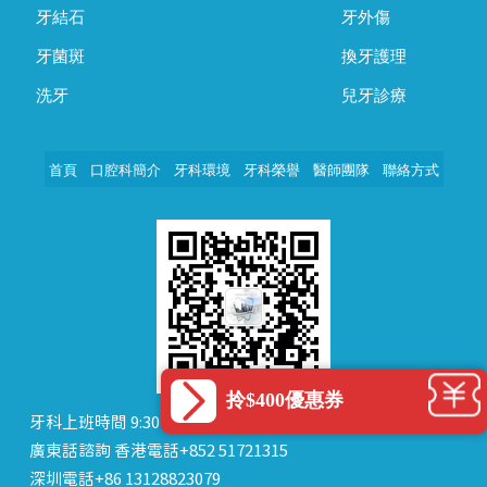
牙結石
牙外傷
牙菌斑
換牙護理
洗牙
兒牙診療
首頁
口腔科簡介
牙科環境
牙科榮譽
醫師團隊
聯絡方式
拎$400優惠券
牙科上班時間 9:30～18:30（夜診及禮拜天請提前預約）
廣東話諮詢 香港電話+852 51721315
深圳電話+86 13128823079