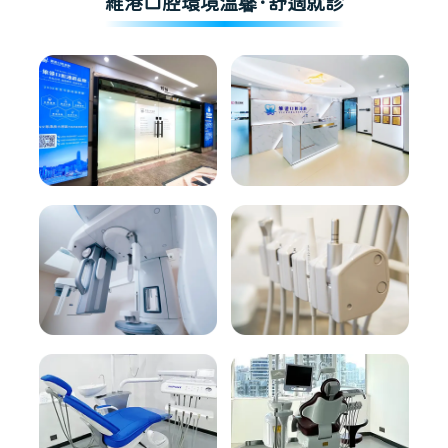
維港口腔環境溫馨·舒適就診