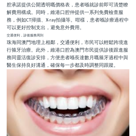
腔承諾提供公開透明嘅價格表，患者喺就診前即可清楚瞭
解費用構成。同時，維港口腔仲提供一系列免費檢查服
務，例如
掃描、
拍攝等。咁樣，患者喺診療過程中
CT
X-ray
可以更好控制支出，避免意外費用。
交通便利，診後服務周到
珠海同澳門地理上相鄰，交通便利，市民可以輕鬆跨境進
行箍牙治療。此外，維港口腔為澳門市民提供診後跟進服
務同靈活復診安排，方便患者喺長達數月嘅箍牙過程中與
醫生保持良好溝通，確保每一步都及時調整同跟蹤。