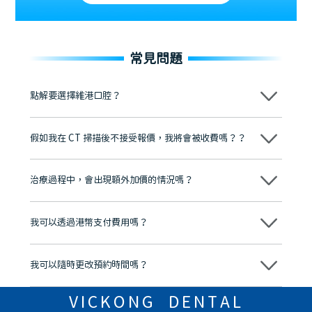
常見問題
點解要選擇維港口腔？
維港口腔踐行「醫道濟世」的大學校訓，各分院匯聚來自香港、內地的
博士碩士高資歷牙醫，十七年穩定開診。榮獲「2024香港企業領袖品
假如我在 CT 掃描後不接受報價，我將會被收費嗎？？
牌」、「2025香港企業領袖品牌」，是諾貝爾種植系統全球放心植牙中
心，香港新城電台與廣東衛視推薦品牌
不會！只要未開始實際服務之前，你不會被收取任何費用。
至今已服務超過三十個國家和地區的顧客，受到粵港澳大灣區及周邊城
市市民極高的口碑評價及信任推薦 珠海、深圳設有八大分院，香港亦設
治療過程中，會出現額外加價的情況嗎？
有咨詢及服務保障中心，有任何問題都可以隨時預約免費咨詢，讓人十
分放心
不會，治療前我們會詳細說明治療方案及對應的價錢，顧客同意並簽字
後，我們才會正式進行診療服務
我可以透過港幣支付費用嗎？
可以。維港口腔會按照當日匯率轉算收取費用，而匯率會及時告知客人
我可以隨時更改預約時間嗎？
可以，請盡早通過wechat或whatsapp聯絡我們，告知我們你原本預約
的時間及資料，並且重新預約的日期及時段
VICKONG DENTAL