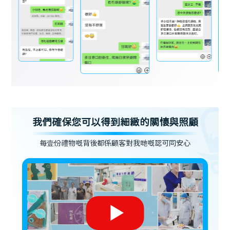
我們確保您可以得到細緻的關懷與照顧
每壹份禮物嘅背後都係顧客對我哋嘅認可同安心