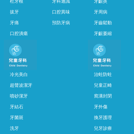
杜牙根
牙科通識
牙齦炎
拔牙
口腔異味
牙周病
牙痛
預防牙病
牙齒鬆動
口腔潰瘍
牙齦萎縮
冷光美白
治蛀防蛀
超聲波潔牙
兒童正畸
噴砂潔牙
窩溝封閉
牙結石
牙外傷
牙菌斑
換牙護理
洗牙
兒牙診療