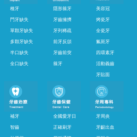
種牙
隱形箍牙
美容冠
門牙缺失
牙齒擁擠
烤瓷牙
單顆牙缺失
牙列稀疏
全瓷牙
多顆牙缺失
前牙反頜
氟斑牙
半口缺失
牙齒前突
四環素牙
全口缺失
箍牙
活動義齒
牙貼面
補牙
全國愛牙日
牙周炎
智齒
正確刷牙
牙齦出血