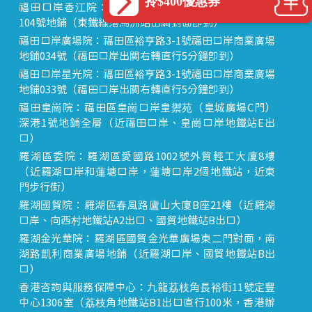
拎$400優惠券
福田口岸香江院：福田區福田口岸正對面，海悅華城
104號地鋪（東鐵線落馬洲站出關對面即到）
福田口岸廣場院：福田區裕亨路3-1號福田口岸商業廣場
地鋪034號（福田口岸出關右轉直行5分鐘即到）
福田口岸星光院：福田區裕亨路3-1號福田口岸商業廣場
地鋪033號（福田口岸出關右轉直行5分鐘即到）
福田皇崗院：福田區皇崗口岸皇禦苑（皇城廣場C門）
深港1號地鋪全層（近福田口岸、皇崗口岸地鐵站E出
口）
羅湖區委院：羅湖區愛國路1002號外貿輕工大廈8樓
（近羅湖口岸和蓮塘口岸，蓮塘口岸2個地鐵站，近東
門步行街）
羅湖國貿院：羅湖區春風路廬山大廈B座21樓（近羅湖
口岸、向西村地鐵站A2出口、國貿地鐵站B出口）
羅湖金光華院：羅湖區國貿金光華廣場東二門對面，南
湖路凱利商業廣場地鋪（近羅湖口岸、國貿地鐵站B出
口）
香港咨詢與服務保障中心：九龍荔枝角長裕街11號定豐
中心1306室（荔枝角地鐵站B1出口直行100米，香港辦