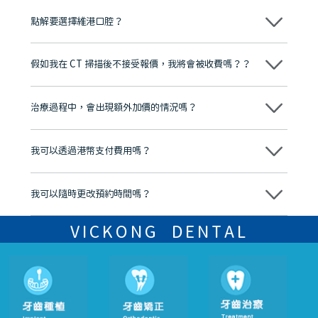
點解要選擇維港口腔？
維港口腔踐行「醫道濟世」的大學校訓，各分院匯聚來自香港、內地的
博士碩士高資歷牙醫，十七年穩定開診。榮獲「2024香港企業領袖品
假如我在 CT 掃描後不接受報價，我將會被收費嗎？？
牌」、「2025香港企業領袖品牌」，是諾貝爾種植系統全球放心植牙中
心，香港新城電台與廣東衛視推薦品牌
不會！只要未開始實際服務之前，你不會被收取任何費用。
至今已服務超過三十個國家和地區的顧客，受到粵港澳大灣區及周邊城
市市民極高的口碑評價及信任推薦 珠海、深圳設有八大分院，香港亦設
治療過程中，會出現額外加價的情況嗎？
有咨詢及服務保障中心，有任何問題都可以隨時預約免費咨詢，讓人十
分放心
不會，治療前我們會詳細說明治療方案及對應的價錢，顧客同意並簽字
後，我們才會正式進行診療服務
我可以透過港幣支付費用嗎？
可以。維港口腔會按照當日匯率轉算收取費用，而匯率會及時告知客人
我可以隨時更改預約時間嗎？
可以，請盡早通過wechat或whatsapp聯絡我們，告知我們你原本預約
的時間及資料，並且重新預約的日期及時段
VICKONG DENTAL