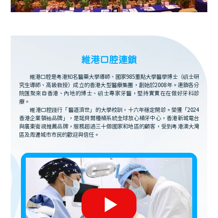
維港口腔連鎖
維港口腔是粵港知名醫藥大學導師、國家985重點大學醫學博士（碩士研
究生導師、高級教授）成立的香港大型醫療集團，創始於2008年。連鎖各分
院匯聚來自香港、內地的博士、碩士專家牙醫，堅持實實在在做好牙科診
療。
維港口腔踐行「醫道濟世」的大學校訓，十六年穩定開診。榮獲「2024
香港企業領袖品牌」，是諾貝爾種植系統全球放心植牙中心，香港新城電台
與廣東衛視推薦品牌，服務超過三十個國家和地區的顧客，受到粵港澳大灣
區及周邊城市市民的歡迎與信任。