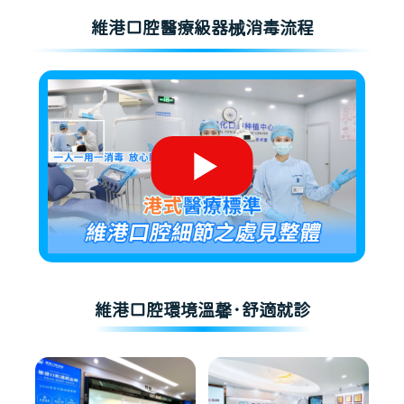
維港口腔醫療級器械消毒流程
維港口腔環境溫馨·舒適就診