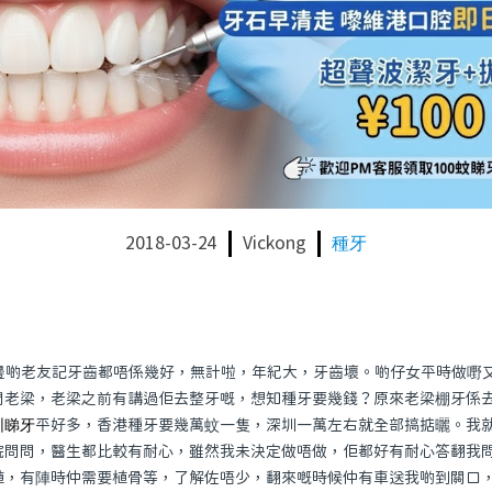
2018-03-24
Vickong
種牙
邊啲老友記牙齒都唔係幾好，無計啦，年紀大，牙齒壞。啲仔女平時做嘢
問老梁，老梁之前有講過佢去整牙嘅，想知種牙要幾錢？原來老梁棚牙係
圳睇牙
平好多，香港種牙要幾萬蚊一隻，深圳一萬左右就全部搞掂曬。我
院問問，醫生都比較有耐心，雖然我未決定做唔做，佢都好有耐心答翻我
植，有陣時仲需要植骨等，了解佐唔少，翻來嘅時候仲有車送我啲到關口