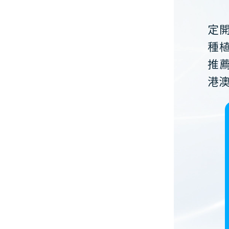
定
種
推
港