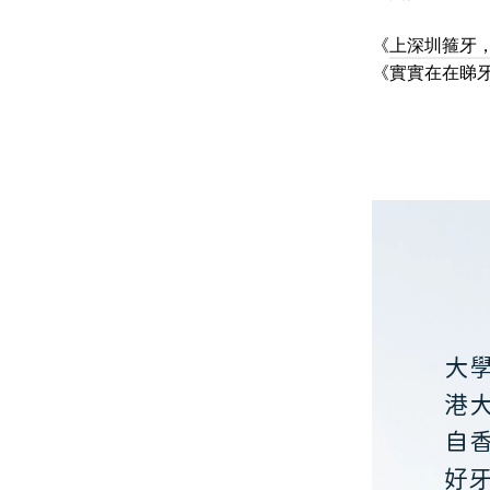
《
上深圳箍牙
《
實實在在睇
大
港
自
好