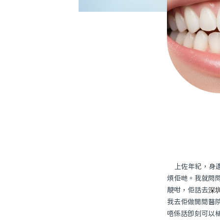
上佐年紀，身
煩佢哋。我就問
靚咁，佢話去
深
我去佢做開間醫
唔係話即刻可以