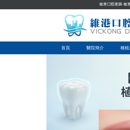
維港口腔連鎖-維港口
首頁
醫院簡介
種植