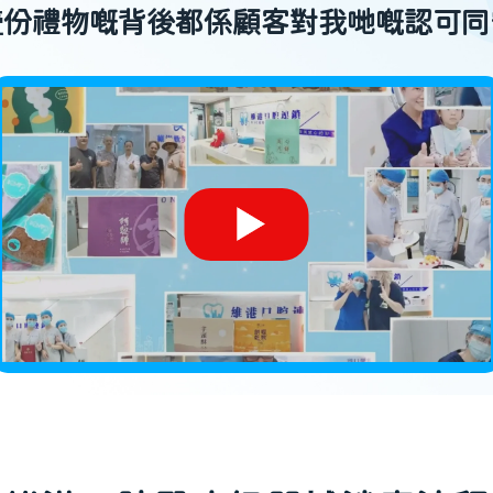
壹份禮物嘅背後都係顧客對我哋嘅認可同