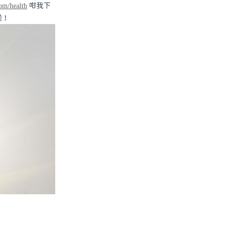
om/health
咁我下
啦！