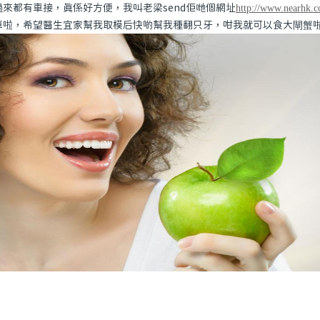
來都有車接，真係好方便，我叫老梁send佢哋個網址
http://www.nearhk.c
車啦，希望醫生宜家幫我取模后快啲幫我種翻只牙，咁我就可以食大閘蟹