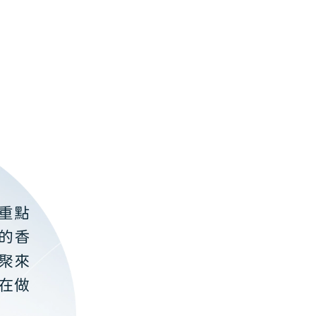
重點
的香
聚來
在做