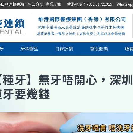
腔連鎖羅湖、福田分院_專業牙醫 香港電話：+852 51721315 WhatsApp：+8
牙
牙科醫生
口碑評價
醫院動態
收
【
種牙
】
無牙唔開心，深圳
植牙要幾錢