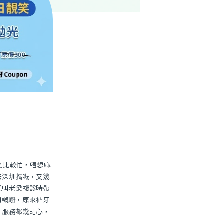
又比較忙，唔想麻
去深圳搞嘅，又幾
就叫老梁複診時帶
問嘅嘢，原來植牙
，服務都幾貼心，