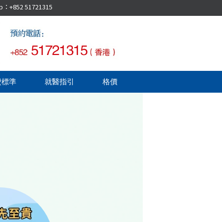
52 51721315
費標準
就醫指引
格價