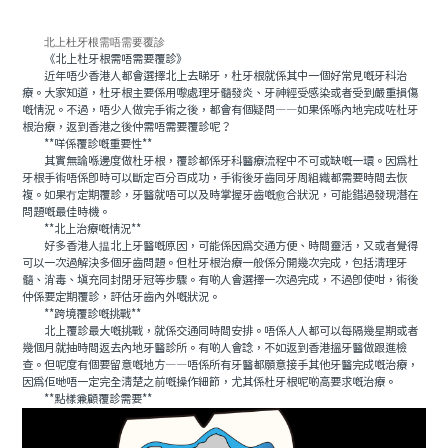
北上杜牙根需唔需要覆診
《北上杜牙根需唔需要覆診》
近年唔少香港人都會選擇北上去睇牙，杜牙根就係其中一個好常見嘅牙科治
療。大家知道，杜牙根主要係用嚟處理牙髓發炎、牙神經受感染或者受到嚴重損傷
嘅情況。不過，唔少人做完手術之後，都會有個疑問——如果係喺內地完成咗杜牙
根治療，返到香港之後仲需唔需要覆診呢？
**咩係覆診嘅重要性**
其實無論喺邊度做杜牙根，覆診都係牙科醫療流程中不可或缺嘅一環。因為杜
牙根手術唔係即時可以斷定百分百成功，手術後牙齒同牙周組織都需要時間去恢
複。如果冇定期覆診，牙醫就唔可以及時掌握牙齒嘅愈合狀況，可能錯過發現潛在
問題嘅最佳時機。
**北上治療嘅情況**
好多香港人揾北上牙醫嘅原因，可能係因爲交通方便、時間靈活，又或者覺得
可以一次過解決多個牙齒問題。但杜牙根治療一般係分開幾次完成，包括清理牙
髓、消毒、填充同封閉牙冠等步驟。有啲人會選擇一次過完成，不過即使咁，術後
仲係要定期覆診，評估牙齒內外嘅狀況。
**跨境覆診嘅挑戰**
北上覆診最大嘅挑戰，就係交通同時間安排。唔係人人都可以每隔幾星期或者
幾個月就抽時間返去內地牙醫診所。有啲人會諗，不如返到香港搵牙醫做跟進檢
查。但呢度有個要留意嘅地方——唔係所有牙醫都願意接手其他牙醫完成嘅治療，
因爲佢哋唔一定完全清楚之前嘅操作細節，尤其係杜牙根呢啲高要求嘅治療。
**點樣兼顧覆診需要**