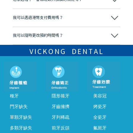
有咨詢及服務保障中心，有任何問題都可以隨時預約免費咨詢，讓人十
分放心
不會，治療前我們會詳細說明治療方案及對應的價錢，顧客同意並簽字
後，我們才會正式進行診療服務
我可以透過港幣支付費用嗎？
可以。維港口腔會按照當日匯率轉算收取費用，而匯率會及時告知客人
我可以隨時更改預約時間嗎？
可以，請盡早通過wechat或whatsapp聯絡我們，告知我們你原本預約
的時間及資料，並且重新預約的日期及時段
VICKONG DENTAL
種牙
隱形箍牙
美容冠
門牙缺失
牙齒擁擠
烤瓷牙
單顆牙缺失
牙列稀疏
全瓷牙
多顆牙缺失
前牙反頜
氟斑牙