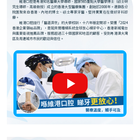
維港口腔是粵港知名醫藥大學導師、國家985重點大學醫學博士（碩士研
究生導師、高級教授）成立的香港大型醫療集團，創始於2008年。連鎖各分
院匯聚來自香港、內地的博士、碩士專家牙醫，堅持實實在在做好牙科診
療。
維港口腔踐行「醫道濟世」的大學校訓，十六年穩定開診。榮獲「2024
香港企業領袖品牌」，是諾貝爾種植系統全球放心植牙中心，香港新城電台
與廣東衛視推薦品牌，服務超過三十個國家和地區的顧客，受到粵港澳大灣
區及周邊城市市民的歡迎與信任。