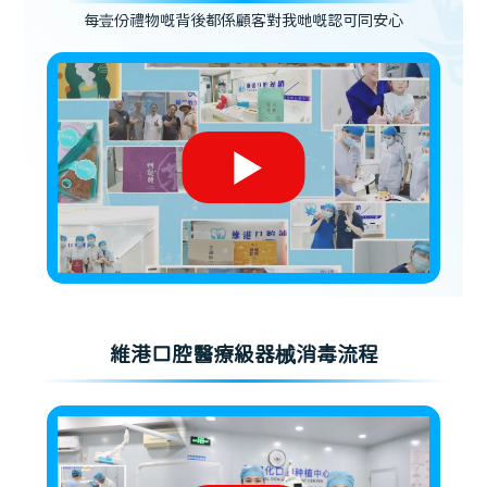
每壹份禮物嘅背後都係顧客對我哋嘅認可同安心
維港口腔醫療級器械消毒流程