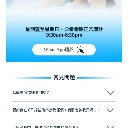
星期壹至星期日、公眾假期正常應診
9:30am-6:30pm
WhatsApp聯絡
常見問題
點解要選擇維港口腔？
維港口腔踐行「醫道濟世」的大學校訓，各分院匯聚來自香港、內地的
博士碩士高資歷牙醫，十七年穩定開診。榮獲「2024香港企業領袖品
假如我在 CT 掃描後不接受報價，我將會被收費嗎？？
牌」、「2025香港企業領袖品牌」，是諾貝爾種植系統全球放心植牙中
心，香港新城電台與廣東衛視推薦品牌
不會！只要未開始實際服務之前，你不會被收取任何費用。
至今已服務超過三十個國家和地區的顧客，受到粵港澳大灣區及周邊城
市市民極高的口碑評價及信任推薦 珠海、深圳設有八大分院，香港亦設
治療過程中，會出現額外加價的情況嗎？