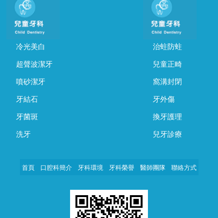
冷光美白
治蛀防蛀
超聲波潔牙
兒童正畸
噴砂潔牙
窩溝封閉
牙結石
牙外傷
牙菌斑
換牙護理
洗牙
兒牙診療
首頁
口腔科簡介
牙科環境
牙科榮譽
醫師團隊
聯絡方式