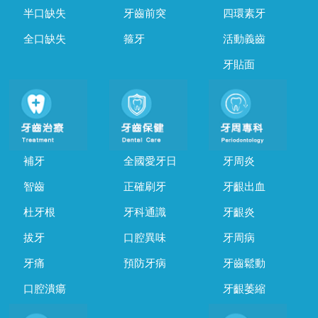
半口缺失
牙齒前突
四環素牙
全口缺失
箍牙
活動義齒
牙貼面
補牙
全國愛牙日
牙周炎
智齒
正確刷牙
牙齦出血
杜牙根
牙科通識
牙齦炎
拔牙
口腔異味
牙周病
牙痛
預防牙病
牙齒鬆動
口腔潰瘍
牙齦萎縮