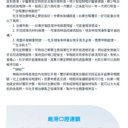
返到香港，牙醫都有足夠信息去幫你做檢查。唔少有經驗嘅牙醫會建議，最少喺治
療完成後嘅頭一年，每隔三至六個月做一次覆診，之後就可以一年一次例行檢查。
**忽略覆診嘅風險**
杜牙根治療唔單止要技術好，仲要有後續跟進。如果忽略覆診，好可能會出現
以下風險：
1. 治療失敗——如果牙髓區域仲有細菌殘留，可能會複發感染。
2. 牙冠或填充材料損壞——咬東西時造成細微裂痕，唔及時發現會影響牙齒結
構。
3. 周圍牙龈健康問題——杜牙根後有時會出現牙周炎迹象，需要早期處理。
**生活貼士**
除咗定期覆診，平時自己都要注意保護杜牙根手術過嘅牙齒，例如避免用嗰只
牙去咬過硬嘅食物，保持良好嘅口腔衛生，早晚刷牙同使用牙線清潔牙縫。有啲人
會擔心，杜牙根牙齒會變脆弱，其實只要定期檢查同適當護理，大部分都可以長期
維持功能。
**總結**
無論你係喺香港定內地做杜牙根，覆診都係確保治療成功同延長牙齒壽命嘅關
鍵。北上治療有佢嘅便利，但要考慮返交通、時間同後續跟進嘅可行性。如果一開
始就安排好覆診步驟，保存好治療紀錄，同有經驗嘅牙醫保持聯系，就可以大大減
低術後風險，令杜牙根治療真正發揮效果，幫你守住健康嘅笑容。
維港口腔連鎖