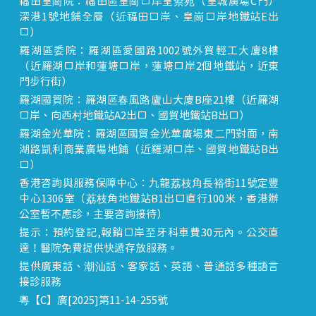
福田皇崗院：福田區皇崗口岸皇禦苑（皇城廣場C門）
深港1號地鋪全層（近福田口岸、皇崗口岸地鐵站E出
口）
羅湖區委院：羅湖區愛國路1002號外貿輕工大廈8樓
（近羅湖口岸和蓮塘口岸，蓮塘口岸2個地鐵站，近東
門步行街）
羅湖國貿院：羅湖區春風路廬山大廈B座21樓（近羅湖
口岸、向西村地鐵站A2出口、國貿地鐵站B出口）
羅湖金光華院：羅湖區國貿金光華廣場東二門對面，南
湖路凱利商業廣場地鋪（近羅湖口岸、國貿地鐵站B出
口）
香港咨詢與服務保障中心：九龍荔枝角長裕街11號定豐
中心1306室（荔枝角地鐵站B1出口直行100米，香港辦
公室暫不應診，主要咨詢接待）
提示：預約登記,報銷口岸至牙科車費30元內。公交直
達！醫院免費提供快遞存放服務。
提供廣東話、潮汕話、客家話、英語、普通話多種語言
接診服務
粵【C】廣[2025]第11-14-255號