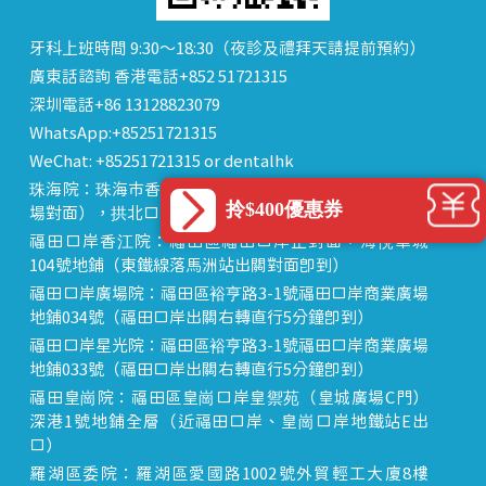
牙科上班時間 9:30～18:30（夜診及禮拜天請提前預約）
廣東話諮詢 香港電話+852 51721315
深圳電話+86 13128823079
WhatsApp:+85251721315
WeChat: +85251721315 or dentalhk
珠海院：珠海市香洲區 拱北中建商業大廈 15樓（迎賓廣
拎$400優惠券
場對面），拱北口岸步行8分鐘直達
福田口岸香江院：福田區福田口岸正對面，海悅華城
104號地鋪（東鐵線落馬洲站出關對面即到）
福田口岸廣場院：福田區裕亨路3-1號福田口岸商業廣場
地鋪034號（福田口岸出關右轉直行5分鐘即到）
福田口岸星光院：福田區裕亨路3-1號福田口岸商業廣場
地鋪033號（福田口岸出關右轉直行5分鐘即到）
福田皇崗院：福田區皇崗口岸皇禦苑（皇城廣場C門）
深港1號地鋪全層（近福田口岸、皇崗口岸地鐵站E出
口）
羅湖區委院：羅湖區愛國路1002號外貿輕工大廈8樓