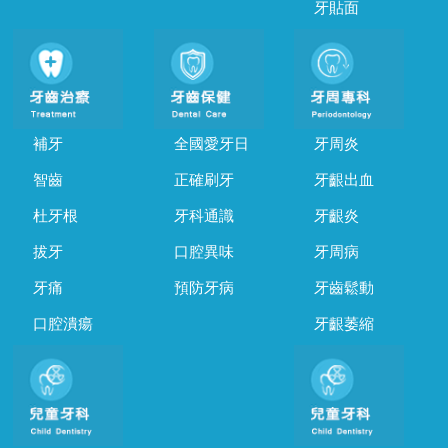
牙貼面
補牙
全國愛牙日
牙周炎
智齒
正確刷牙
牙齦出血
杜牙根
牙科通識
牙齦炎
拔牙
口腔異味
牙周病
牙痛
預防牙病
牙齒鬆動
口腔潰瘍
牙齦萎縮