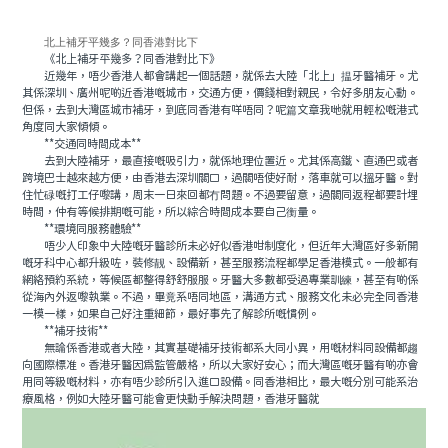
北上補牙平幾多？同香港對比下
《北上補牙平幾多？同香港對比下》
近幾年，唔少香港人都會講起一個話題，就係去大陸「北上」揾牙醫補牙。尤
其係深圳、廣州呢啲近香港嘅城市，交通方便，價錢相對親民，令好多朋友心動。
但係，去到大灣區城市補牙，到底同香港有咩唔同？呢篇文章我哋就用輕松嘅港式
角度同大家傾傾。
**交通同時間成本**
去到大陸補牙，最直接嘅吸引力，就係地理位置近。尤其係高鐵、直通巴或者
跨境巴士越來越方便，由香港去深圳關口，過關唔使好耐，落車就可以搵牙醫。對
住忙碌嘅打工仔嚟講，周末一日來回都冇問題。不過要留意，過關同返程都要計埋
時間，仲有等候排期嘅可能，所以綜合時間成本要自己衡量。
**環境同服務體驗**
唔少人印象中大陸嘅牙醫診所未必好似香港咁制度化，但近年大灣區好多新開
嘅牙科中心都升級咗，裝修靓、設備新，甚至服務流程都學足香港模式。一般都有
網絡預約系統，等候區都整得舒舒服服。牙醫大多數都受過專業訓練，甚至有啲係
從海內外返嚟執業。不過，畢竟系唔同地區，溝通方式、服務文化未必完全同香港
一模一樣，如果自己好注重細節，最好事先了解診所嘅慣例。
**補牙技術**
無論係香港或者大陸，其實基礎補牙技術都系大同小異，用嘅材料同設備都趨
向國際標准。香港牙醫因爲監管嚴格，所以大家好安心；而大灣區嘅牙醫有啲亦會
用同等級嘅材料，亦有唔少診所引入進口設備。同香港相比，最大嘅分別可能系治
療風格，例如大陸牙醫可能會更快動手解決問題，香港牙醫就