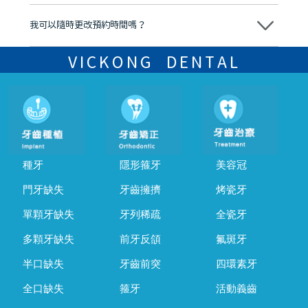
可以。維港口腔會按照當日匯率轉算收取費用，而匯率會及時告知客人
我可以隨時更改預約時間嗎？
可以，請盡早通過wechat或whatsapp聯絡我們，告知我們你原本預約
的時間及資料，並且重新預約的日期及時段
VICKONG DENTAL
種牙
隱形箍牙
美容冠
門牙缺失
牙齒擁擠
烤瓷牙
單顆牙缺失
牙列稀疏
全瓷牙
多顆牙缺失
前牙反頜
氟斑牙
半口缺失
牙齒前突
四環素牙
全口缺失
箍牙
活動義齒