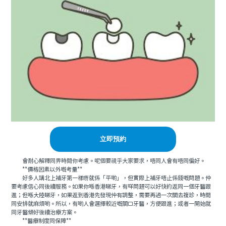
立即預約
會耐心解釋同畀時間你考慮。呢個要視乎大家要求，唔同人會有唔同偏好。
**價格因素以外嘅考量**
好多人講北上補牙第一樣嘢就係「平啲」，但實際上補牙唔止係錢嘅問題。仲
要考慮信心同後續服務。如果你喺香港睇牙，有咩問題可以好快約返同一個牙醫跟
進；但喺大陸睇牙，如果返到香港先發現仲有調整，需要再過一次關去複診，時間
同安排就麻煩啲。所以，有啲人會選擇較近嘅關口牙醫，方便跟進；或者一開始就
同牙醫傾好後續治療方案。
**醫療制度同保障**