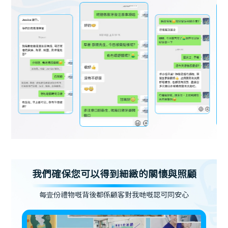
我們確保您可以得到細緻的關懷與照顧
每壹份禮物嘅背後都係顧客對我哋嘅認可同安心