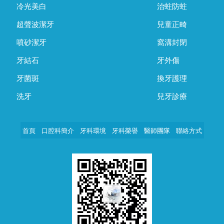
冷光美白
治蛀防蛀
超聲波潔牙
兒童正畸
噴砂潔牙
窩溝封閉
牙結石
牙外傷
牙菌斑
換牙護理
洗牙
兒牙診療
首頁
口腔科簡介
牙科環境
牙科榮譽
醫師團隊
聯絡方式