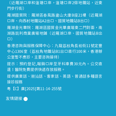
（近羅湖口岸和蓮塘口岸，蓮塘口岸2個地鐵站，近東
門步行街）
羅湖國貿院：羅湖區春風路廬山大廈B座21樓（近羅湖
口岸、向西村地鐵站A2出口、國貿地鐵站B出口）
羅湖金光華院：羅湖區國貿金光華廣場東二門對面，南
湖路凱利商業廣場地鋪（近羅湖口岸、國貿地鐵站B出
口）
香港咨詢與服務保障中心：九龍荔枝角長裕街11號定豐
中心1306室（荔枝角地鐵站B1出口直行100米，香港辦
公室暫不應診，主要咨詢接待）
提示：預約登記,報銷口岸至牙科車費30元內。公交直
達！醫院免費提供快遞存放服務。
提供廣東話、潮汕話、客家話、英語、普通話多種語言
接診服務
粵【C】廣[2025]第11-14-255號
友情鏈接