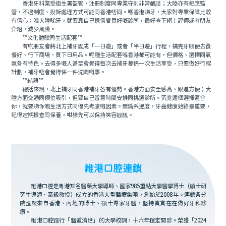
香港牙科業受衛生署監管，注冊制度同專業守則非常嚴謹；大陸亦有相應監
管，不過制度、投訴處理方式可能同香港唔同。喺香港睇牙，大家對專業保障比較
有信心；喺大陸睇牙，就要靠自己揀信譽良好嘅診所，最好查下網上評價或者朋友
介紹，減少風險。
**文化體驗同生活配套**
有啲朋友會將北上補牙變成「一日遊」或者「半日遊」行程，補完牙順便去食
餐好、行下商場、買下日用品。呢種生活配套喺香港都可能有，但價格、選擇同氣
氛各有特色。去得多嘅人甚至會覺得每次去補牙都係一次生活享受，只要做好行程
計劃，補牙唔會覺得係一件沈悶嘅事。
**結語**
總括來說，北上補牙同香港補牙各有優勢。香港方面安全感高、跟進方便；大
陸方面交通同價位吸引，但要自己留意時間安排同挑選診所。究竟邊個選擇適合
你，就要睇你嘅生活方式同優先考慮嘅因素。無論系邊度，牙齒健康始終最重要，
記得定期檢查同保養，咁樣先可以保持笑容靓靓。
維港口腔連鎖
維港口腔是粵港知名醫藥大學導師、國家985重點大學醫學博士（碩士研
究生導師、高級教授）成立的香港大型醫療集團，創始於2008年。連鎖各分
院匯聚來自香港、內地的博士、碩士專家牙醫，堅持實實在在做好牙科診
療。
維港口腔踐行「醫道濟世」的大學校訓，十六年穩定開診。榮獲「2024