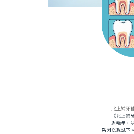
北上補牙
《北上補牙
近幾年，唔少
系因爲想試下