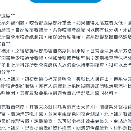
適度**
外觀問題，咬合舒適度都好重要。如果補得太高或者太低，食
齒磨損。自然度高嘅補牙，系你咬嘢時感覺同以前冇乜分別，牙
嘅牙醫會用咬合紙測試，確保配合度准確，這系影響整體自然感
養**
牙，之後嘅護理都影響自然度同耐用度。日常要注意刷牙方法
方面盡量少咬過硬嘅嘢，例如硬糖或者啲堅果；定期檢查確保補
好多北上牙科診所都會提醒病人返港後保持定期複查，咁可以及
分享**
上補牙，初初都擔心補完會唔會一笑就比人睇得出，但系做完
食嘢咬合都好順暢。亦有人選擇北上系因爲嗰邊診所嘅治療流程
系咩原因，其實最緊要系搵到適合自己情況嘅牙醫同材料。
嘅自然度，其實未必就同喺香港有太大差別，關鍵系牙醫技術
豐富、溝通清楚嘅牙醫，並且重視配色同咬合測試，北上補牙嘅
持良好護理習慣，定期檢查，先可以令補牙效果更長久、更貼近
上補牙，記得提前做好資料搜集，問清楚治療流程、材料選擇