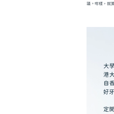
議。咁樣，就
大
港
自
好
定