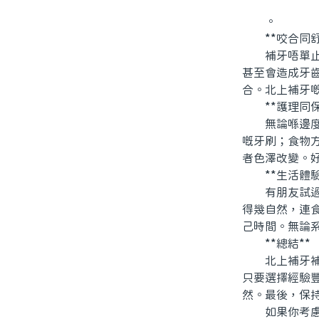
。
**咬合同舒
補牙唔單止系
甚至會造成牙
合。北上補牙
**護理同保
無論喺邊度補
嘅牙刷；食物
者色澤改變。
**生活體驗
有朋友試過北
得幾自然，連
己時間。無論
**總結**
北上補牙補完
只要選擇經驗
然。最後，保
如果你考慮北