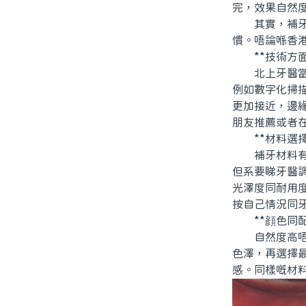
完，效果自然
其實，補牙嘅
慣。唔論喺香
**技術方面
北上牙醫當中
例如數字化掃
更加接近，邊
朋友推薦或者
**材料選擇
補牙材料有好
但系要睇牙醫
光澤度同耐用
按自己情況同
**顔色同配
自然度高唔高
色澤，再選擇
感。同樣嘅材