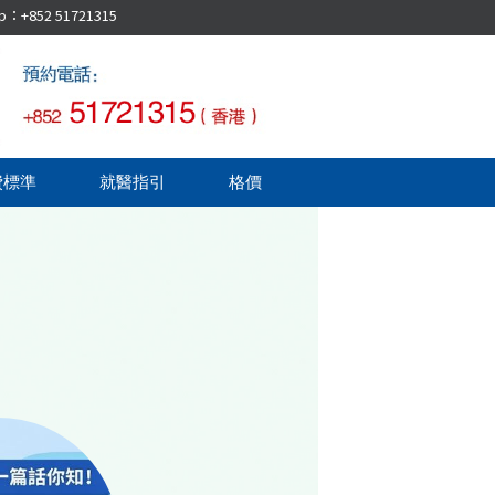
52 51721315
費標準
就醫指引
格價