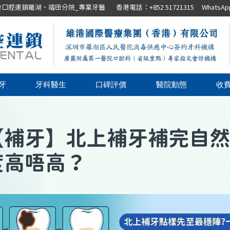
腔連鎖羅湖、福田分院_專業牙醫 香港電話：+852 51721315 WhatsApp：+8
牙
牙科醫生
口碑評價
醫院動態
收
【
補牙
】
北上補牙補完自然
度高唔高？