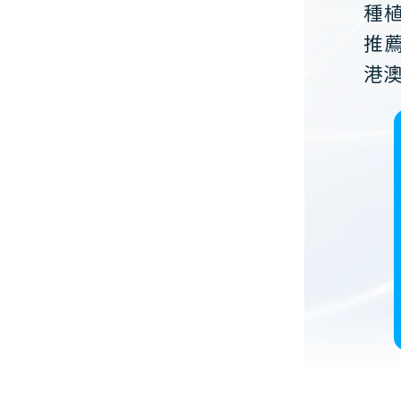
種
推
港