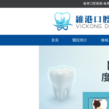
維港口腔連鎖-維港口
首頁
醫院簡介
種植