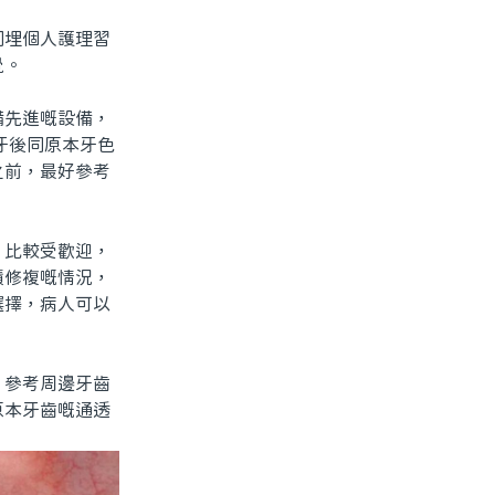
埋個人護理習
覺。
先進嘅設備，
牙後同原本牙色
之前，最好參考
比較受歡迎，
積修複嘅情況，
選擇，病人可以
參考周邊牙齒
原本牙齒嘅通透