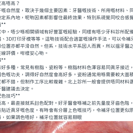
度高唔高？
自然度，取決于幾個主要因素：牙醫嘅技術、所用嘅材料、同
港定系內地，呢啲因素都影響住最終效果，特別系視覺同咬合感
**
，唔少喺相關領域有好豐富嘅經驗，同樣有唔少牙科診所配備
描、3D打印牙模等等。這啲技術配合適當嘅操作手法，可以令補
緣位置亦都平滑自然。但系，技術水平系因人而異，所以搵牙醫
在線評價，咁樣安心啲。
**
多種，常見有樹脂、瓷粉等。樹脂材料色澤容易同真牙接近，
調色嘅功夫，調得好自然度會高好多。瓷粉通常用喺需要較大面
度都不錯，但制作工序比較複雜。北上診所一般會提供唔同材料
牙醫建議去決定。
色技巧**
，最直接就系顔色配對。好牙醫會喺補之前先量度牙齒色階，
最貼近真牙嘅色度。有時會有分層上色嘅技巧，令補牙位置更似
料，如果調色唔好，補牙位置就容易顯眼