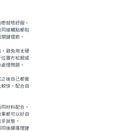
嘢就唔舒服，
縫同接觸點都貼
嘅關鍵環節。
，避免用太硬
牙位置冇松脫或
時處理問題。
之後自己都覺
比較快，配合自
同材料配合。
效果都可以好自
真牙狀態。
同後續護理建