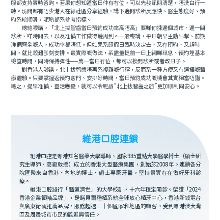
服都支持實時咨詢。若果你想知道當日仲有冇位，可以先發訊問清楚，唔洗白行一
轉。坊間都有唔少港人在線社區分享經驗，講下邊間診所反應快、醫生態度好、預
約系統順滑，呢啲都系參考指標。
總結嚟講，「北上拔智齒當日預約成功率高唔高」要睇你揀邊個城市、邊一間
診所、咩時間去，以及准備工作做得幾周到。一般嚟講，平日朝早主動出擊、前期
准備齊全嘅人，成功率都唔低。但如果系節假日臨時決定去、又冇預約、又趕時
間，就比較難即刻安排。最實際嘅做法，系盡量提前一日上網睇訊息、預約埋基本
檢查時間，同時保持彈性──萬一當日冇位，都可以換間診所或者改日子。
對香港人嚟講，北上拔智齒唔再系複雜嘅行程，反而系一種方便又有選擇嘅醫
療體驗。只要掌握返預約竅門、安排好時間，當日預約成功嘅機會其實相當唔錯。
總之，提早准備、靈活應變，就可以令呢趟“北上拔智齒之旅”更加順利同安心。
維港口腔連鎖
維港口腔是粵港知名醫藥大學導師、國家985重點大學醫學博士（碩士研
究生導師、高級教授）成立的香港大型醫療集團，創始於2008年。連鎖各分
院匯聚來自香港、內地的博士、碩士專家牙醫，堅持實實在在做好牙科診
療。
維港口腔踐行「醫道濟世」的大學校訓，十六年穩定開診。榮獲「2024
香港企業領袖品牌」，是諾貝爾種植系統全球放心植牙中心，香港新城電台
與廣東衛視推薦品牌，服務超過三十個國家和地區的顧客，受到粵港澳大灣
區及周邊城市市民的歡迎與信任。