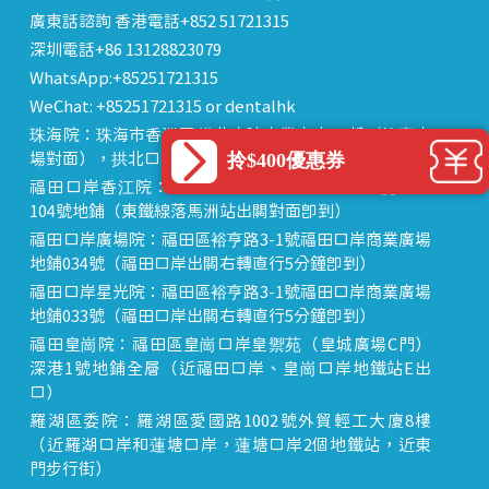
廣東話諮詢 香港電話+852 51721315
深圳電話+86 13128823079
WhatsApp:+85251721315
WeChat: +85251721315 or dentalhk
珠海院：珠海市香洲區 拱北中建商業大廈 15樓（迎賓廣
拎$400優惠券
場對面），拱北口岸步行8分鐘直達
福田口岸香江院：福田區福田口岸正對面，海悅華城
104號地鋪（東鐵線落馬洲站出關對面即到）
福田口岸廣場院：福田區裕亨路3-1號福田口岸商業廣場
地鋪034號（福田口岸出關右轉直行5分鐘即到）
福田口岸星光院：福田區裕亨路3-1號福田口岸商業廣場
地鋪033號（福田口岸出關右轉直行5分鐘即到）
福田皇崗院：福田區皇崗口岸皇禦苑（皇城廣場C門）
深港1號地鋪全層（近福田口岸、皇崗口岸地鐵站E出
口）
羅湖區委院：羅湖區愛國路1002號外貿輕工大廈8樓
（近羅湖口岸和蓮塘口岸，蓮塘口岸2個地鐵站，近東
門步行街）