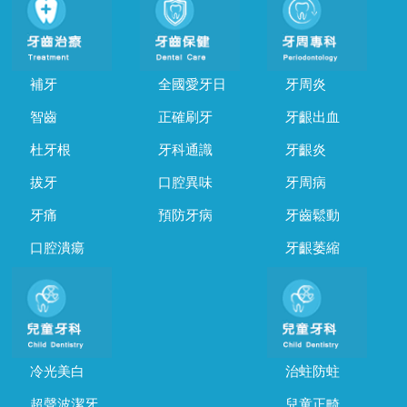
補牙
全國愛牙日
牙周炎
智齒
正確刷牙
牙齦出血
杜牙根
牙科通識
牙齦炎
拔牙
口腔異味
牙周病
牙痛
預防牙病
牙齒鬆動
口腔潰瘍
牙齦萎縮
冷光美白
治蛀防蛀
超聲波潔牙
兒童正畸