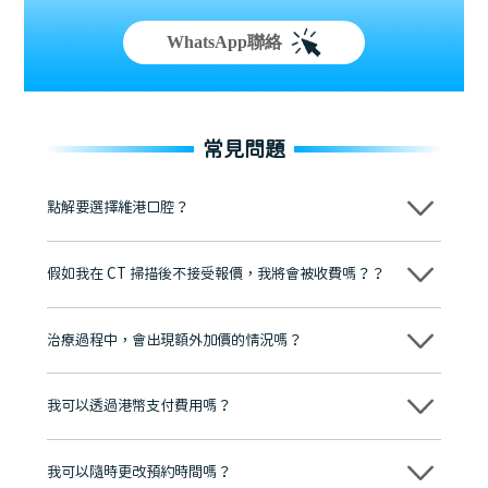
WhatsApp聯絡
常見問題
點解要選擇維港口腔？
維港口腔踐行「醫道濟世」的大學校訓，各分院匯聚來自香港、內地的
博士碩士高資歷牙醫，十七年穩定開診。榮獲「2024香港企業領袖品
假如我在 CT 掃描後不接受報價，我將會被收費嗎？？
牌」、「2025香港企業領袖品牌」，是諾貝爾種植系統全球放心植牙中
心，香港新城電台與廣東衛視推薦品牌
不會！只要未開始實際服務之前，你不會被收取任何費用。
至今已服務超過三十個國家和地區的顧客，受到粵港澳大灣區及周邊城
市市民極高的口碑評價及信任推薦 珠海、深圳設有八大分院，香港亦設
治療過程中，會出現額外加價的情況嗎？
有咨詢及服務保障中心，有任何問題都可以隨時預約免費咨詢，讓人十
分放心
不會，治療前我們會詳細說明治療方案及對應的價錢，顧客同意並簽字
後，我們才會正式進行診療服務
我可以透過港幣支付費用嗎？
可以。維港口腔會按照當日匯率轉算收取費用，而匯率會及時告知客人
我可以隨時更改預約時間嗎？