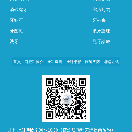
噴砂潔牙
窩溝封閉
牙結石
牙外傷
牙菌斑
換牙護理
洗牙
兒牙診療
首頁
口腔科簡介
牙科環境
牙科榮譽
醫師團隊
聯絡方式
牙科上班時間 9:30～18:30（夜診及禮拜天請提前預約）