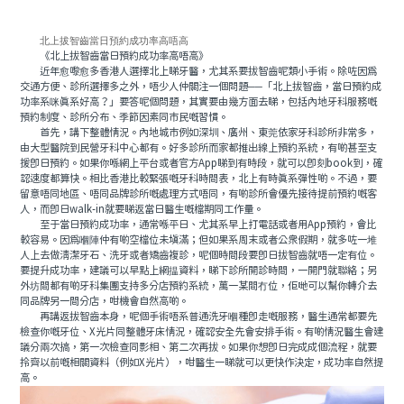
北上拔智齒當日預約成功率高唔高
《北上拔智齒當日預約成功率高唔高》
近年愈嚟愈多香港人選擇北上睇牙醫，尤其系要拔智齒呢類小手術。除咗因爲
交通方便、診所選擇多之外，唔少人仲關注一個問題──「北上拔智齒，當日預約成
功率系咪真系好高？」要答呢個問題，其實要由幾方面去睇，包括內地牙科服務嘅
預約制度、診所分布、季節因素同市民嘅習慣。
首先，講下整體情況。內地城市例如深圳、廣州、東莞依家牙科診所非常多，
由大型醫院到民營牙科中心都有。好多診所而家都推出線上預約系統，有啲甚至支
援即日預約。如果你喺網上平台或者官方App睇到有時段，就可以即刻book到，確
認速度都算快。相比香港比較緊張嘅牙科時間表，北上有時真系彈性啲。不過，要
留意唔同地區、唔同品牌診所嘅處理方式唔同，有啲診所會優先接待提前預約嘅客
人，而即日walk-in就要睇返當日醫生嘅檔期同工作量。
至于當日預約成功率，通常喺平日、尤其系早上打電話或者用App預約，會比
較容易。因爲嗰陣仲有啲空檔位未填滿；但如果系周末或者公衆假期，就多咗一堆
人上去做清潔牙石、洗牙或者矯齒複診，呢個時間段要即日拔智齒就唔一定有位。
要提升成功率，建議可以早點上網揾資料，睇下診所開診時間，一開門就聯絡；另
外坊間都有啲牙科集團支持多分店預約系統，萬一某間冇位，佢哋可以幫你轉介去
同品牌另一間分店，咁機會自然高啲。
再講返拔智齒本身，呢個手術唔系普通洗牙嗰種即走嘅服務，醫生通常都要先
檢查你嘅牙位、X光片同整體牙床情況，確認安全先會安排手術。有啲情況醫生會建
議分兩次搞，第一次檢查同影相、第二次再拔。如果你想即日完成成個流程，就要
拎齊以前嘅相關資料（例如X光片），咁醫生一睇就可以更快作決定，成功率自然提
高。