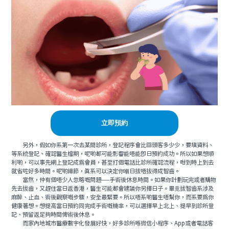
立即預約
另外，假如你系第一次去某間診所，登記程序會比回頭客多少少，要填資料、
等系統登記、確認醫生檔期，呢啲都可能影響能唔能即日預約成功。所以如果想順
利啲，可以事先網上登記成爲會員，甚至打個電話比診所確認流程，咁到時上到去
就省咗好多時間。呢啲細節，真系可以決定你嗰日拔唔拔得成智齒。
當然，仲有個唔少人忽略嘅問題──手術後休息時間。如果你計劃玩完或者購物
先去拔齒，又趕住當日返香港，醫生可能都會建議你另擇日子。畢竟拔智齒系涉及
麻醉、止血、術後觀察嘅步驟，安全最緊要。所以唔系啲醫生唔幫你，而系要爲你
健康著想。想提高當日預約同完成手術嘅機率，可以選擇早上北上、提早到診所登
記、預留返足夠時間俾術後休息。
而家內地城市醫療數字化發展好快，好多診所喺微信小程序、App或者電話客