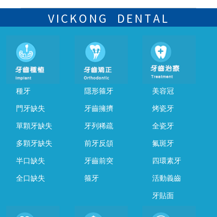
可以，請盡早通過wechat或whatsapp聯絡我們，告知我們你原本預約
的時間及資料，並且重新預約的日期及時段
VICKONG DENTAL
種牙
隱形箍牙
美容冠
門牙缺失
牙齒擁擠
烤瓷牙
單顆牙缺失
牙列稀疏
全瓷牙
多顆牙缺失
前牙反頜
氟斑牙
半口缺失
牙齒前突
四環素牙
全口缺失
箍牙
活動義齒
牙貼面