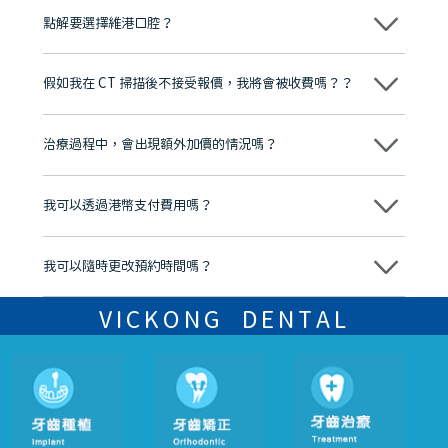
點解要選擇維港口腔？
維港口腔踐行「醫道濟世」的大學校訓，各分院匯聚來自香港、內地的
博士碩士高資歷牙醫，十七年穩定開診。榮獲「2024香港企業領袖品
假如我在 CT 掃描後不接受報價，我將會被收費嗎？？
牌」、「2025香港企業領袖品牌」，是諾貝爾種植系統全球放心植牙中
心，香港新城電台與廣東衛視推薦品牌
不會！只要未開始實際服務之前，你不會被收取任何費用。
至今已服務超過三十個國家和地區的顧客，受到粵港澳大灣區及周邊城
市市民極高的口碑評價及信任推薦 珠海、深圳設有八大分院，香港亦設
治療過程中，會出現額外加價的情況嗎？
有咨詢及服務保障中心，有任何問題都可以隨時預約免費咨詢，讓人十
分放心
不會，治療前我們會詳細說明治療方案及對應的價錢，顧客同意並簽字
後，我們才會正式進行診療服務
我可以透過港幣支付費用嗎？
可以。維港口腔會按照當日匯率轉算收取費用，而匯率會及時告知客人
我可以隨時更改預約時間嗎？
可以，請盡早通過wechat或whatsapp聯絡我們，告知我們你原本預約
的時間及資料，並且重新預約的日期及時段
VICKONG DENTAL