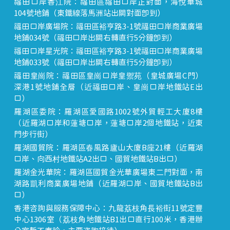
福田口岸香江院：福田區福田口岸正對面，海悅華城
104號地鋪（東鐵線落馬洲站出關對面即到）
福田口岸廣場院：福田區裕亨路3-1號福田口岸商業廣場
地鋪034號（福田口岸出關右轉直行5分鐘即到）
福田口岸星光院：福田區裕亨路3-1號福田口岸商業廣場
地鋪033號（福田口岸出關右轉直行5分鐘即到）
福田皇崗院：福田區皇崗口岸皇禦苑（皇城廣場C門）
深港1號地鋪全層（近福田口岸、皇崗口岸地鐵站E出
口）
羅湖區委院：羅湖區愛國路1002號外貿輕工大廈8樓
（近羅湖口岸和蓮塘口岸，蓮塘口岸2個地鐵站，近東
門步行街）
羅湖國貿院：羅湖區春風路廬山大廈B座21樓（近羅湖
口岸、向西村地鐵站A2出口、國貿地鐵站B出口）
羅湖金光華院：羅湖區國貿金光華廣場東二門對面，南
湖路凱利商業廣場地鋪（近羅湖口岸、國貿地鐵站B出
口）
香港咨詢與服務保障中心：九龍荔枝角長裕街11號定豐
中心1306室（荔枝角地鐵站B1出口直行100米，香港辦