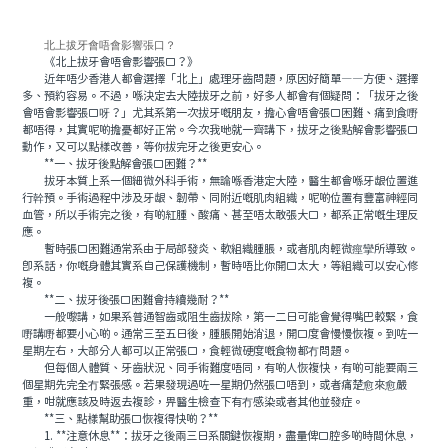
北上拔牙會唔會影響張口？
《北上拔牙會唔會影響張口？》
近年唔少香港人都會選擇「北上」處理牙齒問題，原因好簡單——方便、選擇
多、預約容易。不過，喺決定去大陸拔牙之前，好多人都會有個疑問：「拔牙之後
會唔會影響張口呀？」尤其系第一次拔牙嘅朋友，擔心會唔會張口困難、痛到食嘢
都唔得，其實呢啲擔憂都好正常。今次我哋就一齊講下，拔牙之後點解會影響張口
動作，又可以點樣改善，等你拔完牙之後更安心。
**一、拔牙後點解會張口困難？**
拔牙本質上系一個細微外科手術，無論喺香港定大陸，醫生都會喺牙龈位置進
行幹預。手術過程中涉及牙龈、韌帶、同附近嘅肌肉組織，呢啲位置有豐富神經同
血管，所以手術完之後，有啲紅腫、酸痛、甚至唔太敢張大口，都系正常嘅生理反
應。
暫時張口困難通常系由于局部發炎、軟組織腫脹，或者肌肉輕微痙攣所導致。
即系話，你嘅身體其實系自己保護機制，暫時唔比你開口太大，等組織可以安心修
複。
**二、拔牙後張口困難會持續幾耐？**
一般嚟講，如果系普通智齒或阻生齒拔除，第一二日可能會覺得嘴巴較緊，食
嘢講嘢都要小心啲。通常三至五日後，腫脹開始消退，開口度會慢慢恢複。到咗一
星期左右，大部分人都可以正常張口，食輕微硬度嘅食物都冇問題。
但每個人體質、牙齒狀況、同手術難度唔同，有啲人恢複快，有啲可能要兩三
個星期先完全冇緊張感。若果發現過咗一星期仍然張口唔到，或者痛楚愈來愈嚴
重，咁就應該及時返去複診，畀醫生檢查下有冇感染或者其他並發症。
**三、點樣幫助張口恢複得快啲？**
1. **注意休息**：拔牙之後兩三日系關鍵恢複期，盡量俾口腔多啲時間休息，