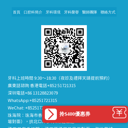
首頁
口腔科簡介
牙科環境
牙科榮譽
醫師團隊
聯絡方式
牙科上班時間 9:30～18:30（夜診及禮拜天請提前預約）
廣東話諮詢 香港電話+852 51721315
深圳電話+86 13128823079
WhatsApp:+85251721315
WeChat: +85251721315 or dentalhk
拎$400優惠券
珠海院：珠海市香洲區 拱北中建商業大廈 15樓（迎賓廣
場對面），拱北口岸步行8分鐘直達