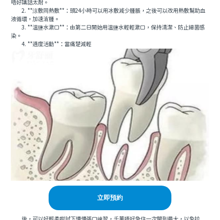
唔好講話太耐。
2. **涼敷同熱敷**：頭24小時可以用冰敷減少腫脹，之後可以改用熱敷幫助血
液循環，加速消腫。
3. **溫鹽水漱口**：由第二日開始用溫鹽水輕輕漱口，保持清潔、防止細菌感
染。
4. **適度活動**：當痛楚減輕
立即預約
後，可以好輕柔咁試下慢慢張口練習，千萬唔好急住一次開到最大，以免拉