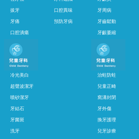
拔牙
口腔異味
牙周病
牙痛
預防牙病
牙齒鬆動
口腔潰瘍
牙齦萎縮
冷光美白
治蛀防蛀
超聲波潔牙
兒童正畸
噴砂潔牙
窩溝封閉
牙結石
牙外傷
牙菌斑
換牙護理
洗牙
兒牙診療