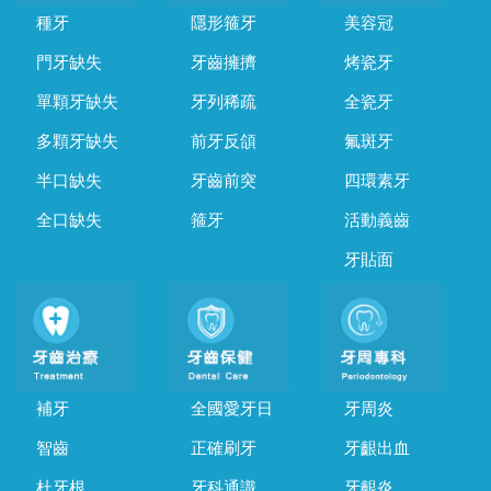
種牙
隱形箍牙
美容冠
門牙缺失
牙齒擁擠
烤瓷牙
單顆牙缺失
牙列稀疏
全瓷牙
多顆牙缺失
前牙反頜
氟斑牙
半口缺失
牙齒前突
四環素牙
全口缺失
箍牙
活動義齒
牙貼面
補牙
全國愛牙日
牙周炎
智齒
正確刷牙
牙齦出血
杜牙根
牙科通識
牙齦炎