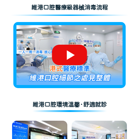
維港口腔醫療級器械消毒流程
維港口腔環境溫馨·舒適就診