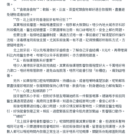
傷。
5. **食軟身食物**：軟飯、粥、豆腐、蒸蛋呢類食物都好適合恢複期，盡量避
免硬物或者辣嘢。
**四、北上拔牙同香港拔牙有咩分別？**
其實喺技術層面，無論喺邊度拔牙，程序都大致類似。唔少內地大城市牙科診
所設備先進、醫生經驗豐富，只要選擇有注冊、有口碑嘅地方，安全上都冇問題。
但要注意，每個地區醫療制度、溝通方式唔一樣，事前最好了解清楚診所操作
流程、消毒標准同術後支援。尤其系術後萬一有不適，記得預備診所聯系方式，方
便隨時查詢。
北上拔牙前，可以先喺港做好牙齒檢查，了解自己牙齒結構、X光片，再帶埋資
料比內地醫生參考，咁樣可以令手術更順利，亦方便兩地跟進。
**五、術後護理真系好重要**
唔少人覺得拔牙就系拔完搞掂，其實術後護理影響恢複程度好大。千萬唔好用
力漱口、唔好用吸管飲嘢，避免血塊脫落，唔然可能會引發「幹槽症」，痛到瞓唔
著。
另外，如果發現口腔有明顯異味、持續出血、或者咀嚼時痛楚加劇，呢啲都系
要盡快複診嘅訊號。恢複期間保持心情平穩、飲食均衡，對身體自愈力都有幫助。
**六、心理上點樣調節？**
拔牙雖然系小手術，但對好多朋友嚟講始終系一件緊張嘅事。建議喺手術前同
醫生溝通清楚過程、風險同注意事項，知道自己會經曆啲乜嘢，會安心好多。
術後唔需要過份擔心張口問題，大部分情況都系暫時性，只要跟足醫生嘅指
引，好快就會恢複正常。相反，過度緊張反而會令肌肉更加緊繃，影響張口動作。
**總結**
「北上拔牙會唔會影響張口？」呢個問題答案其實好簡單：會，但通常系暫時
嘅同可逆嘅。只要選擇有信譽嘅診所、術前術後做好准備、留意衛生同護理，大多
數人都可以喺短時間內恢複正常生活。拔牙唔系可怕嘅事，關鍵系你點樣面對同處