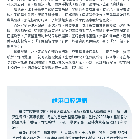
可以調去另一間，好靈活。加上而家手機地圖好方便，跟住指示去都唔會迷路。
講到底，北上牙齒美白預約其實唔難，關鍵系你要有准備、有耐心。提早查資
料、了解醫生背景、確認服務流程，一切都順利。唔好臨急決定，因爲醫美始終系
專業服務，預先協調好時間、了解清楚步驟，效果同滿意度都會更高。
而家好多香港人試過一兩次之後，會發現北上做牙齒美白其實幾輕松，過程快
捷，服務都唔錯。啱曬想靓返笑容但又唔想麻煩嘅都市人。無論系第一次嘗試定系
已經熟手，只要留意預約時間同診所選擇，就唔會覺得困難。笑容白淨自然，返到
香港朋友都會問：「牙齒點解咁靓？」你可能都會忍唔住笑返一句：「北上做，有
驚喜呀！」
總體嚟講，北上牙齒美白預約並唔難，只要掌握幾個重點——提早計劃、慎選
診所、保持溝通——就可以輕松搞掂。生活節奏快，但要靓系每一個細節，牙齒都
唔例外。如果你都想體驗下呢個方便又有效嘅方法，不妨下次計劃行程時，提早網
上預約一下，到時候就會發現原來一切都可以咁順利。
維港口腔連鎖
維港口腔是粵港知名醫藥大學導師、國家985重點大學醫學博士（碩士研
究生導師、高級教授）成立的香港大型醫療集團，創始於2008年。連鎖各分
院匯聚來自香港、內地的博士、碩士專家牙醫，堅持實實在在做好牙科診
療。
維港口腔踐行「醫道濟世」的大學校訓，十六年穩定開診。榮獲「2024
香港企業領袖品牌」，是諾貝爾種植系統全球放心植牙中心，香港新城電台