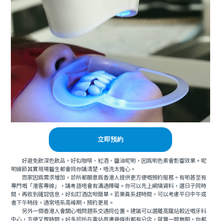
立即預約
好避免飲深色飲品，好似咖啡、紅酒、醬油呢啲，因爲啲色素會影響效果。呢
啲細節其實現場醫生都會同你講清楚，唔洗太擔心。
而家因爲需求增加，診所都願意爲香港人提供更方便嘅預約服務。有啲甚至有
專門嘅「港客專線」，講粵語唔會有溝通障礙。你可以先上網填資料，選日子同時
間，再收到確認信息，好似訂酒店咁簡單。若果真系趕時間，可以考慮平日中午或
者下午時段，通常唔系高峰期，預約更易。
另外一個香港人會關心嘅問題系交通同位置。建議可以選離高鐵站較近嘅牙科
中心，方便又慳時間。好多診所在車站周邊幾條街都有分店，就算一間無期，你都