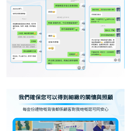
我們確保您可以得到細緻的關懷與照顧
每壹份禮物嘅背後都係顧客對我哋嘅認可同安心