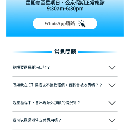
星期壹至星期日、公眾假期正常應診
9:30am-6:30pm
WhatsApp聯絡
常見問題
點解要選擇維港口腔？
維港口腔踐行「醫道濟世」的大學校訓，各分院匯聚來自香港、內地的
博士碩士高資歷牙醫，十七年穩定開診。榮獲「2024香港企業領袖品
假如我在 CT 掃描後不接受報價，我將會被收費嗎？？
牌」、「2025香港企業領袖品牌」，是諾貝爾種植系統全球放心植牙中
心，香港新城電台與廣東衛視推薦品牌
不會！只要未開始實際服務之前，你不會被收取任何費用。
至今已服務超過三十個國家和地區的顧客，受到粵港澳大灣區及周邊城
市市民極高的口碑評價及信任推薦 珠海、深圳設有八大分院，香港亦設
治療過程中，會出現額外加價的情況嗎？
有咨詢及服務保障中心，有任何問題都可以隨時預約免費咨詢，讓人十
分放心
不會，治療前我們會詳細說明治療方案及對應的價錢，顧客同意並簽字
後，我們才會正式進行診療服務
我可以透過港幣支付費用嗎？
可以。維港口腔會按照當日匯率轉算收取費用，而匯率會及時告知客人