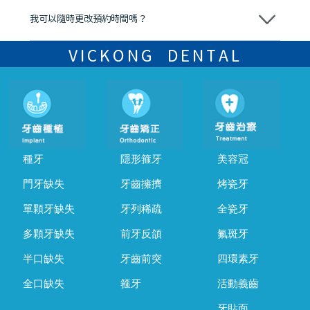
我可以隨時更改預約時間嗎？
可以，請盡早通過wechat或whatsapp聯絡我們，告知我們你原本預約
的時間及資料，並且重新預約的日期及時段
VICKONG DENTAL
種牙
隱形箍牙
美容冠
門牙缺失
牙齒擁擠
烤瓷牙
單顆牙缺失
牙列稀疏
全瓷牙
多顆牙缺失
前牙反頜
氟斑牙
半口缺失
牙齒前突
四環素牙
全口缺失
箍牙
活動義齒
牙貼面