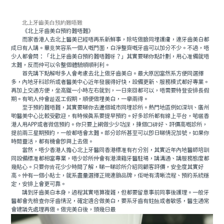
北上牙齒美白預約難唔難
《北上牙齒美白預約難唔難》
而家香港人去北上醫美已經唔再系新鮮事，除咗做臉同埋護膚，連牙齒美白都
成日有人講。畢竟笑容系一個人嘅門面，白淨整齊嘅牙齒可以加分不少。不過，唔
少人都會問：「北上牙齒美白預約難唔難呀？」其實要睇你點計劃，用心准備就唔
太難，反而仲可以令整個體驗順順利利。
首先講下點解咁多人會考慮去北上做牙齒美白。最大原因當然系方便同選擇
多，內地牙科診所或者醫美中心近年發展得好快，設備更新、服務模式都好專業。
再加上交通方便，坐高鐵一小時左右就到，一日來回都可以，唔需要特登安排長假
期。有啲人仲會趁返工假期，順便做埋美白，一舉兩得。
至于預約難唔難，其實要睇你去邊個城市同埋診所。熱門地區例如深圳、廣州
啲醫美中心比較受歡迎，有時候真系要提早預約。好多診所都有線上平台，啱曬香
港人用APP或者微信預約。你只要上網做少少功課，揀個口碑好、評價高嘅診所，
提前兩三星期預約，一般都唔會太難。部分診所甚至可以即日睇情況加號，如果你
時間靈活，都有機會即興上去做。
當然，唔少香港人擔心北上牙醫同香港標准有冇分別，其實近年內地醫師培訓
同設備標准都相當專業，唔少診所仲會有港澳籍牙醫駐場，講溝通、講服務態度都
幾貼心。只要你肯花少少時間了解，睇一睇診所介紹同顧客評價，安全度其實好
高。仲有一個小貼士，就系盡量選擇正規連鎖品牌，佢哋有清晰流程、預約系統穩
定，安排上會更可靠。
講到牙齒美白本身，過程其實唔算複雜，但都要留意事前同事後護理。一般牙
醫都會先檢查你牙齒情況，確定適合做美白，要系牙齒有蛀蝕或者敏感，醫生通常
會建議先處理再做。做完美白後，頭幾日最