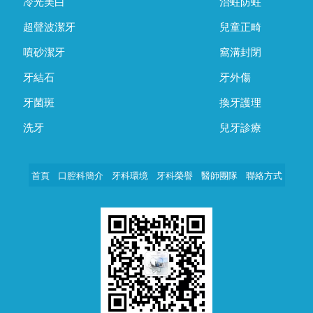
冷光美白
治蛀防蛀
超聲波潔牙
兒童正畸
噴砂潔牙
窩溝封閉
牙結石
牙外傷
牙菌斑
換牙護理
洗牙
兒牙診療
首頁
口腔科簡介
牙科環境
牙科榮譽
醫師團隊
聯絡方式