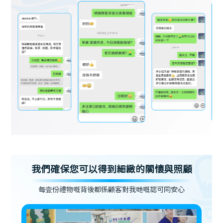
我們確保您可以得到細緻的關懷與照顧
每壹份禮物嘅背後都係顧客對我哋嘅認可同安心