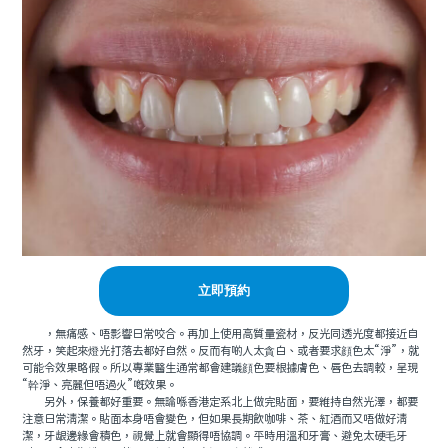
立即預約
，無痛感、唔影響日常咬合。再加上使用高質量瓷材，反光同透光度都接近自
然牙，笑起來燈光打落去都好自然。反而有啲人太貪白、或者要求顔色太“淨”，就
可能令效果略假。所以專業醫生通常都會建議顔色要根據膚色、唇色去調較，呈現
“幹淨、亮麗但唔過火”嘅效果。
另外，保養都好重要。無論喺香港定系北上做完貼面，要維持自然光澤，都要
注意日常清潔。貼面本身唔會變色，但如果長期飲咖啡、茶、紅酒而又唔做好清
潔，牙龈邊緣會積色，視覺上就會顯得唔協調。平時用溫和牙膏、避免太硬毛牙