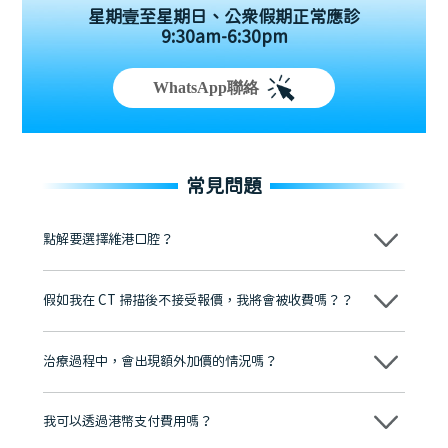
星期壹至星期日、公眾假期正常應診
9:30am-6:30pm
WhatsApp聯絡
常見問題
點解要選擇維港口腔？
維港口腔踐行「醫道濟世」的大學校訓，各分院匯聚來自香港、內地的
博士碩士高資歷牙醫，十七年穩定開診。榮獲「2024香港企業領袖品
假如我在 CT 掃描後不接受報價，我將會被收費嗎？？
牌」、「2025香港企業領袖品牌」，是諾貝爾種植系統全球放心植牙中
心，香港新城電台與廣東衛視推薦品牌
不會！只要未開始實際服務之前，你不會被收取任何費用。
至今已服務超過三十個國家和地區的顧客，受到粵港澳大灣區及周邊城
市市民極高的口碑評價及信任推薦 珠海、深圳設有八大分院，香港亦設
治療過程中，會出現額外加價的情況嗎？
有咨詢及服務保障中心，有任何問題都可以隨時預約免費咨詢，讓人十
分放心
不會，治療前我們會詳細說明治療方案及對應的價錢，顧客同意並簽字
後，我們才會正式進行診療服務
我可以透過港幣支付費用嗎？