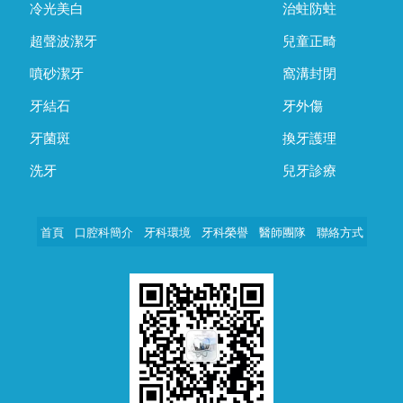
冷光美白
治蛀防蛀
超聲波潔牙
兒童正畸
噴砂潔牙
窩溝封閉
牙結石
牙外傷
牙菌斑
換牙護理
洗牙
兒牙診療
首頁
口腔科簡介
牙科環境
牙科榮譽
醫師團隊
聯絡方式