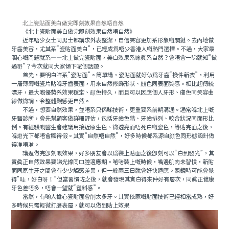
北上瓷貼面美白做完即刻效果自然唔自然
《北上瓷貼面美白做完即刻效果自然唔自然》
近年唔少女士同男士都講求外表整潔，自信笑容更加系形象嘅關鍵。去內地做
牙齒美容，尤其系“瓷貼面美白”，已經成爲唔少香港人嘅熱門選擇。不過，大家最
關心嘅問題就系——北上做完瓷貼面，美白效果系咪真系自然？會唔會一睇就知“做
過嘢”？今次就同大家傾下呢個話題。
首先，要明白咩系“瓷貼面”。簡單講，瓷貼面就好似爲牙齒“換件新衣”，利用
一層薄薄嘅瓷片貼喺牙齒表面，用來自然修飾形狀、顔色同表面質感。相比起傳統
漂牙，最大嘅優勢系效果穩定、顔色持久，而且可以因應個人牙形、膚色同笑容曲
線做微調，令整體觀感更自然。
不過，想要自然效果，並唔系只係睇技術，更重要系前期溝通。通常喺北上嘅
牙醫診所，會先幫顧客做詳細評估，包括牙齒色階、牙齒排列、咬合狀況同面形比
例。有經驗嘅醫生會建議用接近原生色、微透亮而唔死白嘅瓷色，等貼完面之後，
喺燈光下都唔會顯得假。其實“自然唔自然”，好多時候都系源自顔色同形態設計做
得准唔准。
講返做完即刻嘅效果，好多朋友會以爲裝上貼面之後即刻可以“白到發光”，其
實真正自然效果要睇光線同口腔適應期。啱啱裝上嘅時候，嘴邊肌肉未習慣，新貼
面同原生牙之間會有少少觸感差異，但一般兩三日就會好快適應。照鏡時可能會覺
得“哇，好白呀！”但當習慣咗之後，就會發現其實白得來仲好有層次，同真正健康
牙色差唔多，唔會一望就“塑料感”。
當然，有啲人擔心瓷貼面會削太多牙。其實依家嘅貼面技術已經相當成熟，好
多時候只需輕微打磨表層，就可以做到貼上效果