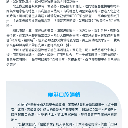
刷，配合定期洗牙，就可以保留貼面光滑同自然感。
北上做瓷貼面其實仲有一個優勢，就系技術多樣化。唔同地區醫生慣用嘅材料
同美學理念各有特色，有啲擅長自然風，有啲就主打明星笑容風格。香港人北上做
嘅時候，可以同醫生多溝通，講清楚自己想要嘅“白”系乜類型——系自然溫和嘅牛
奶白？定系像韓系笑容嗰種晶亮白？清楚表達期望，就可以避免“效果唔自然”嘅風
險。
總括嚟講，北上做瓷貼面美白，如果選對醫生、溝通到位、設計合理、後期保
養得宜，通常效果都會相當自然。唔少人做完返香港，朋友見到都只會覺得你個笑
容“幹淨咗、精神咗”，但未必知道你其實做咗瓷貼面。真正成功嘅美學牙科，就系
令笑容自然得嚟又帶有光澤，而唔系死白一排。
所以，想通過瓷貼面改善牙齒色澤嘅朋友，要記住一點：自然感唔只來自技
術，而系整體協調。由選色、設計、打磨到貼合，每一步都系關鍵。選擇有經驗、
重視美感嘅醫生，先至可以做到“白得自然、笑得出衆”，真正展現屬于你自己嘅自
信笑容。
維港口腔連鎖
維港口腔是粵港知名醫藥大學導師、國家985重點大學醫學博士（碩士研
究生導師、高級教授）成立的香港大型醫療集團，創始於2008年。連鎖各分
院匯聚來自香港、內地的博士、碩士專家牙醫，堅持實實在在做好牙科診
療。
維港口腔踐行「醫道濟世」的大學校訓，十六年穩定開診。榮獲「2024