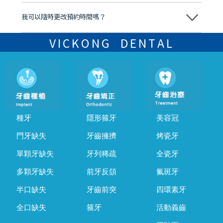
可以。維港口腔會按照當日匯率轉算收取費用，而匯率會及時告知客人
我可以隨時更改預約時間嗎？
可以，請盡早通過wechat或whatsapp聯絡我們，告知我們你原本預約
的時間及資料，並且重新預約的日期及時段
VICKONG DENTAL
種牙
隱形箍牙
美容冠
門牙缺失
牙齒擁擠
烤瓷牙
單顆牙缺失
牙列稀疏
全瓷牙
多顆牙缺失
前牙反頜
氟斑牙
半口缺失
牙齒前突
四環素牙
全口缺失
箍牙
活動義齒