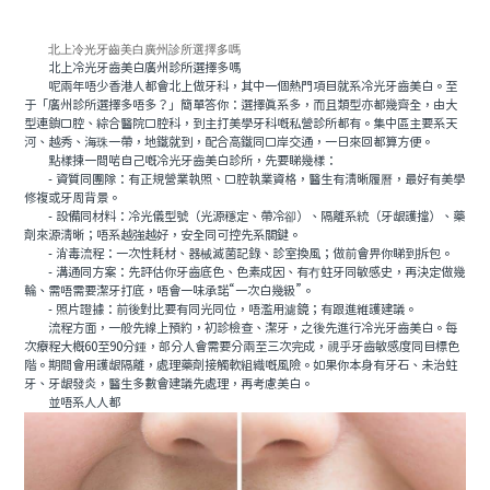
北上冷光牙齒美白廣州診所選擇多嗎
北上冷光牙齒美白廣州診所選擇多嗎
呢兩年唔少香港人都會北上做牙科，其中一個熱門項目就系冷光牙齒美白。至
于「廣州診所選擇多唔多？」簡單答你：選擇真系多，而且類型亦都幾齊全，由大
型連鎖口腔、綜合醫院口腔科，到主打美學牙科嘅私營診所都有。集中區主要系天
河、越秀、海珠一帶，地鐵就到，配合高鐵同口岸交通，一日來回都算方便。
點樣揀一間啱自己嘅冷光牙齒美白診所，先要睇幾樣：
- 資質同團隊：有正規營業執照、口腔執業資格，醫生有清晰履曆，最好有美學
修複或牙周背景。
- 設備同材料：冷光儀型號（光源穩定、帶冷卻）、隔離系統（牙龈護擋）、藥
劑來源清晰；唔系越強越好，安全同可控先系關鍵。
- 消毒流程：一次性耗材、器械滅菌記錄、診室換風；做前會畀你睇到拆包。
- 溝通同方案：先評估你牙齒底色、色素成因、有冇蛀牙同敏感史，再決定做幾
輪、需唔需要潔牙打底，唔會一味承諾“一次白幾級”。
- 照片證據：前後對比要有同光同位，唔濫用濾鏡；有跟進維護建議。
流程方面，一般先線上預約，初診檢查、潔牙，之後先進行冷光牙齒美白。每
次療程大概60至90分鍾，部分人會需要分兩至三次完成，視乎牙齒敏感度同目標色
階。期間會用護龈隔離，處理藥劑接觸軟組織嘅風險。如果你本身有牙石、未治蛀
牙、牙龈發炎，醫生多數會建議先處理，再考慮美白。
並唔系人人都