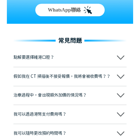
WhatsApp聯絡
常見問題
點解要選擇維港口腔？
維港口腔踐行「醫道濟世」的大學校訓，各分院匯聚來自香港、內地的
博士碩士高資歷牙醫，十七年穩定開診。榮獲「2024香港企業領袖品
假如我在 CT 掃描後不接受報價，我將會被收費嗎？？
牌」、「2025香港企業領袖品牌」，是諾貝爾種植系統全球放心植牙中
心，香港新城電台與廣東衛視推薦品牌
不會！只要未開始實際服務之前，你不會被收取任何費用。
至今已服務超過三十個國家和地區的顧客，受到粵港澳大灣區及周邊城
市市民極高的口碑評價及信任推薦 珠海、深圳設有八大分院，香港亦設
治療過程中，會出現額外加價的情況嗎？
有咨詢及服務保障中心，有任何問題都可以隨時預約免費咨詢，讓人十
分放心
不會，治療前我們會詳細說明治療方案及對應的價錢，顧客同意並簽字
後，我們才會正式進行診療服務
我可以透過港幣支付費用嗎？
可以。維港口腔會按照當日匯率轉算收取費用，而匯率會及時告知客人
我可以隨時更改預約時間嗎？