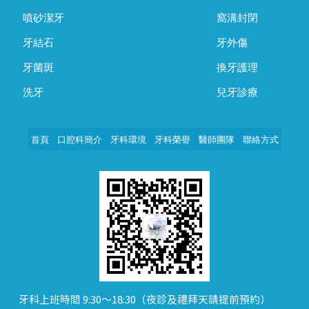
噴砂潔牙
窩溝封閉
牙結石
牙外傷
牙菌斑
換牙護理
洗牙
兒牙診療
首頁
口腔科簡介
牙科環境
牙科榮譽
醫師團隊
聯絡方式
牙科上班時間 9:30～18:30（夜診及禮拜天請提前預約）