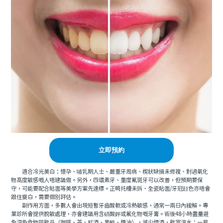
立即預約
適合冷光美白：懷孕、哺乳期人士、嚴重牙周病、楔狀缺損未修複、對過氧化
物高度敏感嘅人唔建議做。另外，四環素牙、重度氟斑牙可以改善，但預期要保
守，可能要配合貼面等美學方案先達標。正畸托槽未拆、全瓷貼面/牙冠顔色亦唔會
跟住變白，需要個別評估。
副作用方面，多數人會出現短暫牙齒酸軟或冷熱敏感，通常一兩日內緩解。專
業診所會提供脫敏處理，亦會建議用含硝酸鉀或氟化物嘅牙膏。術後48小時盡量避
免深色食物同飲品（咖啡、茶、紅酒、黑醋、醬油），減少煙酒，飲室溫水；一星