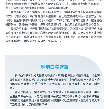
期內注意溫差刺激。爲保持效果，可配合家庭美白牙托（由牙醫定制）作溫和鞏
固，日後每6至12個月複查同潔牙，有需要再輕度補色。
同香港對比，廣州選擇多、預約時間彈性大，排期通常較快；但要考慮跨城複
診安排同售後溝通，最好揀有清晰跟進機制、線上複查支持嘅診所。語言方面，廣
州不少醫生聽得明講得順廣東話，不過第一次都可以提早說明自己習慣，確保溝通
細節到位。記得帶有效證件，提早規劃返程時間，做完即刻食嘢飲嘢要小心配色。
最後避坑貼士：唔好被“極速雪白”噱頭影響判斷；過強藥水或頻密療程會增加
敏感風險。專業醫生會按你牙齒狀況設定溫和漸進策略，重在安全同穩定。北上做
冷光牙齒美白，廣州確實選擇多，但最重要系揀一間講透明、跟足流程、肯做好術
後管理嘅診所，咁先可以白得自然、笑得放心。
維港口腔連鎖
維港口腔是粵港知名醫藥大學導師、國家985重點大學醫學博士（碩士研
究生導師、高級教授）成立的香港大型醫療集團，創始於2008年。連鎖各分
院匯聚來自香港、內地的博士、碩士專家牙醫，堅持實實在在做好牙科診
療。
維港口腔踐行「醫道濟世」的大學校訓，十六年穩定開診。榮獲「2024
香港企業領袖品牌」，是諾貝爾種植系統全球放心植牙中心，香港新城電台
與廣東衛視推薦品牌，服務超過三十個國家和地區的顧客，受到粵港澳大灣
區及周邊城市市民的歡迎與信任。