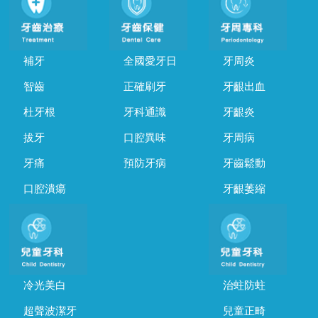
補牙
全國愛牙日
牙周炎
智齒
正確刷牙
牙齦出血
杜牙根
牙科通識
牙齦炎
拔牙
口腔異味
牙周病
牙痛
預防牙病
牙齒鬆動
口腔潰瘍
牙齦萎縮
冷光美白
治蛀防蛀
超聲波潔牙
兒童正畸