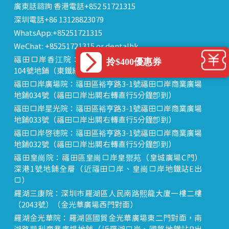
廣東話諮詢 香港電話+852 51721315
深圳電話+86 13128823079
WhatsApp:+85251721315
WeChat: +85251721315 or dentalhk
福田口岸香江院：福田區福田口岸正對面，海悅華城
拎$400優惠券
104號地鋪（東鐵線落馬洲站出關對面即到）
福田口岸廣場院：福田區裕亨路3-1號福田口岸商業廣場
地鋪034號（福田口岸出關右轉直行5分鐘即到）
福田口岸星光院：福田區裕亨路3-1號福田口岸商業廣場
地鋪033號（福田口岸出關右轉直行5分鐘即到）
福田口岸啟德院：福田區裕亨路3-1號福田口岸商業廣場
地鋪032號（福田口岸出關右轉直行5分鐘即到）
福田皇崗院：福田區皇崗口岸皇禦苑（皇城廣場C門）
深港1號地鋪全層（近福田口岸、皇崗口岸地鐵站E出
口）
羅湖三康院：深圳市羅湖區人民南路熙龍大廈一樓二樓
（2043號）（金光華廣場西門對面）
羅湖金光華院：羅湖區國貿金光華廣場東二門對面，南