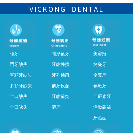
可以，請盡早通過wechat或whatsapp聯絡我們，告知我們你原本預約
的時間及資料，並且重新預約的日期及時段
VICKONG DENTAL
種牙
隱形箍牙
美容冠
門牙缺失
牙齒擁擠
烤瓷牙
單顆牙缺失
牙列稀疏
全瓷牙
多顆牙缺失
前牙反頜
氟斑牙
半口缺失
牙齒前突
四環素牙
全口缺失
箍牙
活動義齒
牙貼面