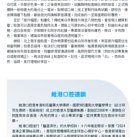
白打底，令鄰牙色澤一致；之後做笑容設計，試戴臨時貼面睇比例同發音；正式預
備時一般修磨大約幾分之一毫米，取模或口掃；技工室製作後再試戴、調咬合、橡
皮障隔離下黏接，最後拋光同講解家居護理。完成後約一至兩星期回診覆檢。
至於「提升幅度」點量化？傳統美白多數提升兩至八個色階，會受個人體質影
響；貼面可以直接定義色階同光澤，理論上可達到你心目中嘅白度，但越白未必越
靚，過白容易假、亦較顯牙石同牙肉紅腫。專業做法會按你膚色、眼白、牙肉顏
色、職業場合，建議自然耐看嘅白度同微透明層次。
總結：北上做牙齒貼面，若你嘅需要包括美白加改善形態，笑容提升幅度往往
相當明顯；但是否值得，取決於口腔健康、審美預期、維護意識同跨境跟進安排。
最穩陣係先做全面檢查，同醫師清楚溝通目標、風險同替代方案（例如先試專業美
白或輕微矯正），再決定係咪上貼面呢步。記住，追求嘅唔只係「白」，而係自
然、協調、易打理嘅好笑容。
維港口腔連鎖
維港口腔是粵港知名醫藥大學導師、國家985重點大學醫學博士（碩士研
究生導師、高級教授）成立的香港大型醫療集團，創始於2008年。連鎖各分
院匯聚來自香港、內地的博士、碩士專家牙醫，堅持實實在在做好牙科診
療。
維港口腔踐行「醫道濟世」的大學校訓，十六年穩定開診。榮獲「2024
香港企業領袖品牌」，是諾貝爾種植系統全球放心植牙中心，香港新城電台
與廣東衛視推薦品牌，服務超過三十個國家和地區的顧客，受到粵港澳大灣