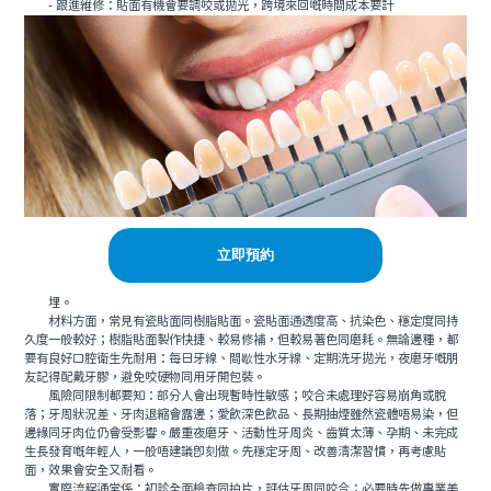
- 跟進維修：貼面有機會要調咬或拋光，跨境來回嘅時間成本要計
立即預約
埋。
材料方面，常見有瓷貼面同樹脂貼面。瓷貼面通透度高、抗染色、穩定度同持
久度一般較好；樹脂貼面製作快捷、較易修補，但較易著色同磨耗。無論邊種，都
要有良好口腔衛生先耐用：每日牙線、間歇性水牙線、定期洗牙拋光，夜磨牙嘅朋
友記得配戴牙膠，避免咬硬物同用牙開包裝。
風險同限制都要知：部分人會出現暫時性敏感；咬合未處理好容易崩角或脫
落；牙周狀況差、牙肉退縮會露邊；愛飲深色飲品、長期抽煙雖然瓷體唔易染，但
邊緣同牙肉位仍會受影響。嚴重夜磨牙、活動性牙周炎、齒質太薄、孕期、未完成
生長發育嘅年輕人，一般唔建議即刻做。先穩定牙周、改善清潔習慣，再考慮貼
面，效果會安全又耐看。
實際流程通常係：初診全面檢查同拍片，評估牙周同咬合；必要時先做專業美