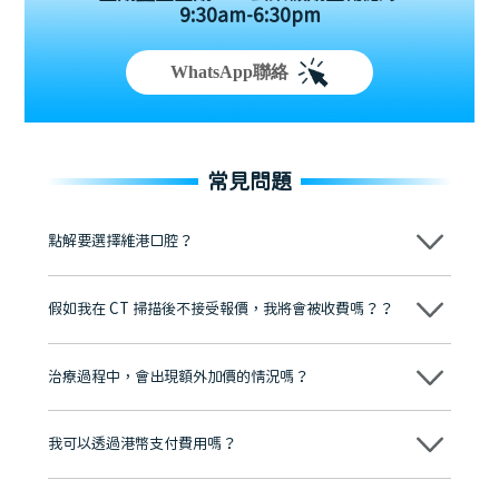
9:30am-6:30pm
WhatsApp聯絡
常見問題
點解要選擇維港口腔？
維港口腔踐行「醫道濟世」的大學校訓，各分院匯聚來自香港、內地的
博士碩士高資歷牙醫，十七年穩定開診。榮獲「2024香港企業領袖品
假如我在 CT 掃描後不接受報價，我將會被收費嗎？？
牌」、「2025香港企業領袖品牌」，是諾貝爾種植系統全球放心植牙中
心，香港新城電台與廣東衛視推薦品牌
不會！只要未開始實際服務之前，你不會被收取任何費用。
至今已服務超過三十個國家和地區的顧客，受到粵港澳大灣區及周邊城
市市民極高的口碑評價及信任推薦 珠海、深圳設有八大分院，香港亦設
治療過程中，會出現額外加價的情況嗎？
有咨詢及服務保障中心，有任何問題都可以隨時預約免費咨詢，讓人十
分放心
不會，治療前我們會詳細說明治療方案及對應的價錢，顧客同意並簽字
後，我們才會正式進行診療服務
我可以透過港幣支付費用嗎？
可以。維港口腔會按照當日匯率轉算收取費用，而匯率會及時告知客人