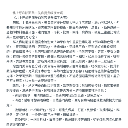
北上牙齒貼面美白笑容提升幅度大嗎
《北上牙齒貼面美白笑容提升幅度大嗎》
想知北上做牙齒貼面，美白笑容提升幅度大唔大？老實講，潛力可以好大，但
要睇你本身牙齒狀況、審美要求同醫師技術。貼面唔係單純「漂白」，佢係透過一
層超薄物料覆蓋牙面，連同色澤、形狀、比例、笑線一齊微調，視覺上往往比傳統
美白更顯著同更可控。
咩人做貼面提升幅度會特別大？如果你有中重度色素沈著（例如藥物色斑、氟
斑）、牙面斑駁透明、表面裂紋、邊緣崩缺、牙縫黑三角、牙形過短或比例唔理
想、輕微擠擁扭位，貼面可以同時處理齒色同齒形，令笑容更齊、更亮、更有立體
感；有時仲會改善唇部支撐，成個人睇落精神幾年。相反，如果只係輕度黃、咖啡
茶漬，先試專業美白（診所冷光或居家托盤）可能已經夠，用唔著一上就貼面。
貼面同美白有乜分別？美白係用藥劑還原牙齒內部色素，唔改變形狀，提升多
數係幾個色階，見效受原本顏色、年齡同生活習慣影響；貼面就係直接揀定色階同
光澤，效果可預期，而且可以修整形態比例。不過貼面通常要輕微修磨牙面，屬於
不可逆程序，決定前一定要諗清楚。
講到北上，地方唔會自動決定效果，真正影響係：診所感染控制、醫師審美同
黏接技術、溝通是否清晰、同後續跟進是否方便。跨境做嘢要特別留意：
- 資歷同案例：睇清前後對比、是否有笑容設計思路、試色流程。
- 溝通：講明你想要嘅白度、自然感同亮度，最好有臨時貼面或數碼模擬先試感
覺。
- 流程時間：由初診評估、洗牙、可能先做美白打底，到預備、取模/掃描、臨
時貼、正式黏接，一般要分兩三次行程，預留複診。
- 感染控制：一次性耗材、消毒流程、橡皮障黏接等細節，呢啲係貼面長久同牙
肉健康嘅關鍵。