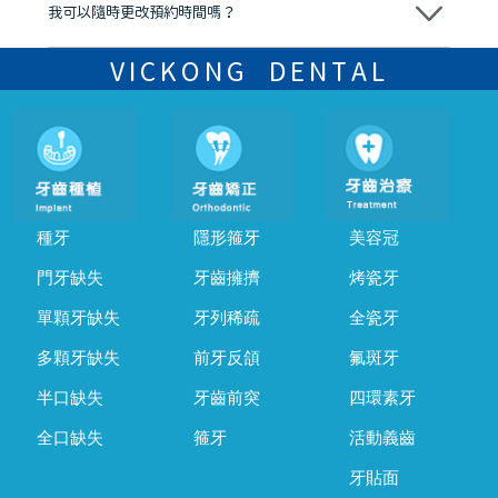
我可以隨時更改預約時間嗎？
可以，請盡早通過wechat或whatsapp聯絡我們，告知我們你原本預約
的時間及資料，並且重新預約的日期及時段
VICKONG DENTAL
種牙
隱形箍牙
美容冠
門牙缺失
牙齒擁擠
烤瓷牙
單顆牙缺失
牙列稀疏
全瓷牙
多顆牙缺失
前牙反頜
氟斑牙
半口缺失
牙齒前突
四環素牙
全口缺失
箍牙
活動義齒
牙貼面