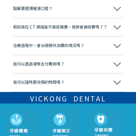
點解要選擇維港口腔？
維港口腔踐行「醫道濟世」的大學校訓，各分院匯聚來自香港、內地的
博士碩士高資歷牙醫，十七年穩定開診。榮獲「2024香港企業領袖品
假如我在 CT 掃描後不接受報價，我將會被收費嗎？？
牌」、「2025香港企業領袖品牌」，是諾貝爾種植系統全球放心植牙中
心，香港新城電台與廣東衛視推薦品牌
不會！只要未開始實際服務之前，你不會被收取任何費用。
至今已服務超過三十個國家和地區的顧客，受到粵港澳大灣區及周邊城
市市民極高的口碑評價及信任推薦 珠海、深圳設有八大分院，香港亦設
治療過程中，會出現額外加價的情況嗎？
有咨詢及服務保障中心，有任何問題都可以隨時預約免費咨詢，讓人十
分放心
不會，治療前我們會詳細說明治療方案及對應的價錢，顧客同意並簽字
後，我們才會正式進行診療服務
我可以透過港幣支付費用嗎？
可以。維港口腔會按照當日匯率轉算收取費用，而匯率會及時告知客人
我可以隨時更改預約時間嗎？
可以，請盡早通過wechat或whatsapp聯絡我們，告知我們你原本預約
的時間及資料，並且重新預約的日期及時段
VICKONG DENTAL