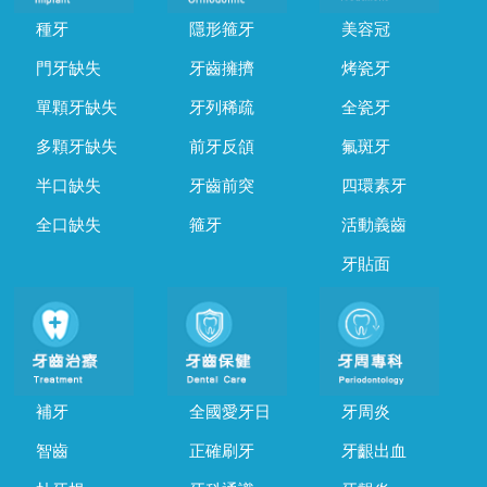
種牙
隱形箍牙
美容冠
門牙缺失
牙齒擁擠
烤瓷牙
單顆牙缺失
牙列稀疏
全瓷牙
多顆牙缺失
前牙反頜
氟斑牙
半口缺失
牙齒前突
四環素牙
全口缺失
箍牙
活動義齒
牙貼面
補牙
全國愛牙日
牙周炎
智齒
正確刷牙
牙齦出血