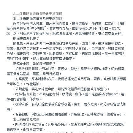
北上牙齒貼面美白會唔會中途加錢
北上牙齒貼面美白會唔會中途加錢
近年好多香港人會北上做牙齒貼面美白，價位選擇多、預約快、款式新，但最
擔心就系會唔會“中途加錢”。其實有冇加項，關鍵喺資訊透明同埋你自己做足功
課。以下用貼地角度同你拆解，點樣降低風險、避免隱形收費，安心完成個療程。
貼面美白系乜嘢？
簡單講，牙齒貼面系用一層薄薄材質貼喺牙面，改善色澤、形狀同排列觀感，
效果比單純漂白更穩定。一般流程包括：初診評估同拍片、口腔清潔、設計笑線同
色號、備牙取模、臨時貼面、試戴調整、正式粘固，再加跟進複診。每一步都可能
觸發“額外項目”，所以事前講清楚範圍好重要。
點解會出現中途加錢嘅情況？
- 初診先發現問題：例如蛀牙、牙周炎、裂紋、需要先做根治/補牙，呢啲都唔
屬于標准貼面美白範圍，需另行處理。
- 方案變更：原本計劃前六只，後尾想連犬齒或門牙群一齊做；或者試戴後想再
改形改色，工作量增加。
- 牙龈處理：爲咗笑線更自然，可能要做輕微龈位修整或牙龈塑形。
- 材料/技術升級：不同貼面材料、厚薄度、制作工藝、是否數碼導板設計，選
擇唔同會影響工作步驟。
- 複診次數：有啲口腔敏感或咬合較複雜，需多一兩次微調，部分診所會當成加
項。
- 保養細則：例如超出保證範圍嘅重貼、碎裂處理、超時複診等，個別會另計。
北上前要做嘅功課
- 問清流程同包含項目：列明幾多只牙、是否包拍片/潔治/暫時貼面/試戴微調/
最終粘固、術後隨訪次數。