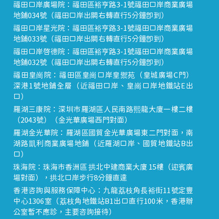
福田口岸廣場院：福田區裕亨路3-1號福田口岸商業廣場
地鋪034號（福田口岸出關右轉直行5分鐘即到）
福田口岸星光院：福田區裕亨路3-1號福田口岸商業廣場
地鋪033號（福田口岸出關右轉直行5分鐘即到）
福田口岸啟德院：福田區裕亨路3-1號福田口岸商業廣場
地鋪032號（福田口岸出關右轉直行5分鐘即到）
福田皇崗院：福田區皇崗口岸皇禦苑（皇城廣場C門）
深港1號地鋪全層（近福田口岸、皇崗口岸地鐵站E出
口）
羅湖三康院：深圳市羅湖區人民南路熙龍大廈一樓二樓
（2043號）（金光華廣場西門對面）
羅湖金光華院：羅湖區國貿金光華廣場東二門對面，南
湖路凱利商業廣場地鋪（近羅湖口岸、國貿地鐵站B出
口）
珠海院：珠海市香洲區 拱北中建商業大廈 15樓（迎賓廣
場對面），拱北口岸步行8分鐘直達
香港咨詢與服務保障中心：九龍荔枝角長裕街11號定豐
中心1306室（荔枝角地鐵站B1出口直行100米，香港辦
公室暫不應診，主要咨詢接待）