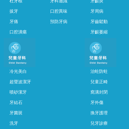
杜牙根
牙科通識
牙齦炎
拔牙
口腔異味
牙周病
牙痛
預防牙病
牙齒鬆動
口腔潰瘍
牙齦萎縮
冷光美白
治蛀防蛀
超聲波潔牙
兒童正畸
噴砂潔牙
窩溝封閉
牙結石
牙外傷
牙菌斑
換牙護理
洗牙
兒牙診療