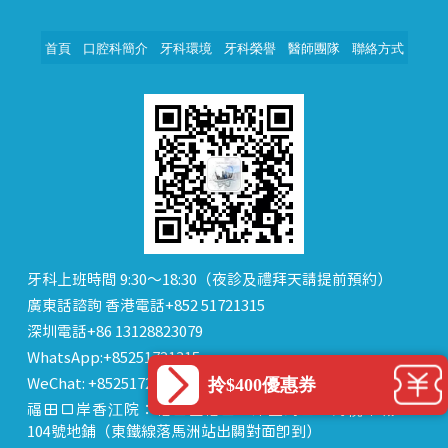
首頁
口腔科簡介
牙科環境
牙科榮譽
醫師團隊
聯絡方式
牙科上班時間 9:30～18:30（夜診及禮拜天請提前預約）
廣東話諮詢 香港電話+852 51721315
深圳電話+86 13128823079
WhatsApp:+85251721315
拎$400優惠券
WeChat: +85251721315 or dentalhk
福田口岸香江院：福田區福田口岸正對面，海悅華城
104號地鋪（東鐵線落馬洲站出關對面即到）