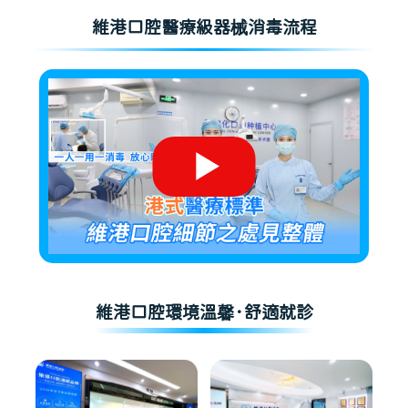
維港口腔醫療級器械消毒流程
維港口腔環境溫馨·舒適就診