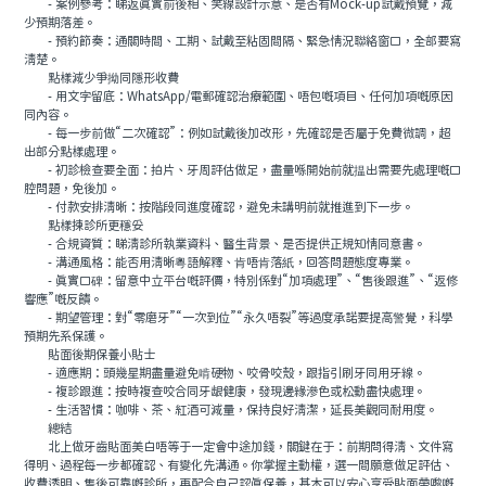
- 案例參考：睇返真實前後相、笑線設計示意、是否有Mock-up試戴預覽，減
少預期落差。
- 預約節奏：通關時間、工期、試戴至粘固間隔、緊急情況聯絡窗口，全部要寫
清楚。
點樣減少爭拗同隱形收費
- 用文字留底：WhatsApp/電郵確認治療範圍、唔包嘅項目、任何加項嘅原因
同內容。
- 每一步前做“二次確認”：例如試戴後加改形，先確認是否屬于免費微調，超
出部分點樣處理。
- 初診檢查要全面：拍片、牙周評估做足，盡量喺開始前就揾出需要先處理嘅口
腔問題，免後加。
- 付款安排清晰：按階段同進度確認，避免未講明前就推進到下一步。
點樣揀診所更穩妥
- 合規資質：睇清診所執業資料、醫生背景、是否提供正規知情同意書。
- 溝通風格：能否用清晰粵語解釋、肯唔肯落紙，回答問題態度專業。
- 真實口碑：留意中立平台嘅評價，特別係對“加項處理”、“售後跟進”、“返修
響應”嘅反饋。
- 期望管理：對“零磨牙”“一次到位”“永久唔裂”等過度承諾要提高警覺，科學
預期先系保護。
貼面後期保養小貼士
- 適應期：頭幾星期盡量避免啃硬物、咬骨咬殼，跟指引刷牙同用牙線。
- 複診跟進：按時複查咬合同牙龈健康，發現邊緣滲色或松動盡快處理。
- 生活習慣：咖啡、茶、紅酒可減量，保持良好清潔，延長美觀同耐用度。
總結
北上做牙齒貼面美白唔等于一定會中途加錢，關鍵在于：前期問得清、文件寫
得明、過程每一步都確認、有變化先溝通。你掌握主動權，選一間願意做足評估、
收費透明、售後可靠嘅診所，再配合自己認真保養，基本可以安心享受貼面帶嚟嘅