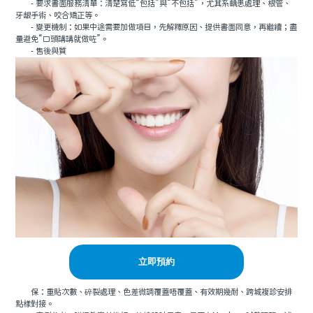
- 要求書面服務清單：清楚寫低“包括”與“不包括”，尤其系齲患處理、根管、
牙龈手術、咬合矯正等。
- 變更機制：如果中途需要加做項目，先解釋原因、提供書面同意，再繼續；盡
量避免“口頭講講就做咗”。
- 售後與質
立即預約
保：重貼次數、碎裂處理、色差微調覆蓋唔覆蓋、有效期幾耐、跨城複診安排
點樣對接。