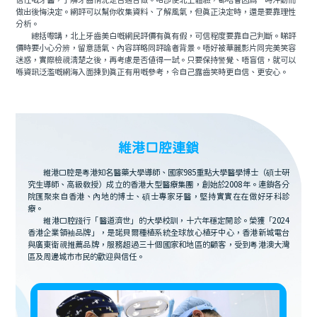
信任嘅牙醫，了解牙齒情況是否適合做。咁即使北上體驗，都唔會因爲一時沖動而
做出後悔決定。網評可以幫你收集資料、了解風氣，但真正決定時，還是要靠理性
分析。
總括嚟講，北上牙齒美白嘅網民評價有真有假，可信程度要靠自己判斷。睇評
價時要小心分辨，留意語氣、內容詳略同評論者背景。唔好被華麗影片同完美笑容
迷惑，實際檢視清楚之後，再考慮是否值得一試。只要保持警覺、唔盲信，就可以
喺資訊泛濫嘅網海入面揀到真正有用嘅參考，令自己露齒笑時更自信、更安心。
維港口腔連鎖
維港口腔是粵港知名醫藥大學導師、國家985重點大學醫學博士（碩士研
究生導師、高級教授）成立的香港大型醫療集團，創始於2008年。連鎖各分
院匯聚來自香港、內地的博士、碩士專家牙醫，堅持實實在在做好牙科診
療。
維港口腔踐行「醫道濟世」的大學校訓，十六年穩定開診。榮獲「2024
香港企業領袖品牌」，是諾貝爾種植系統全球放心植牙中心，香港新城電台
與廣東衛視推薦品牌，服務超過三十個國家和地區的顧客，受到粵港澳大灣
區及周邊城市市民的歡迎與信任。