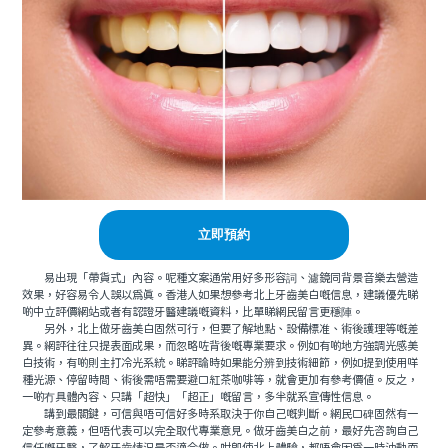
立即預約
易出現「帶貨式」內容。呢種文案通常用好多形容詞、濾鏡同背景音樂去營造
效果，好容易令人誤以爲真。香港人如果想參考北上牙齒美白嘅信息，建議優先睇
啲中立評價網站或者有認證牙醫建議嘅資料，比單睇網民留言更穩陣。
另外，北上做牙齒美白固然可行，但要了解地點、設備標准、術後護理等嘅差
異。網評往往只提表面成果，而忽略咗背後嘅專業要求。例如有啲地方強調光感美
白技術，有啲則主打冷光系統。睇評論時如果能分辨到技術細節，例如提到使用咩
種光源、停留時間、術後需唔需要避口紅茶咖啡等，就會更加有參考價值。反之，
一啲冇具體內容、只講「超快」「超正」嘅留言，多半就系宣傳性信息。
講到最關鍵，可信與唔可信好多時系取決于你自己嘅判斷。網民口碑固然有一
定參考意義，但唔代表可以完全取代專業意見。做牙齒美白之前，最好先咨詢自己