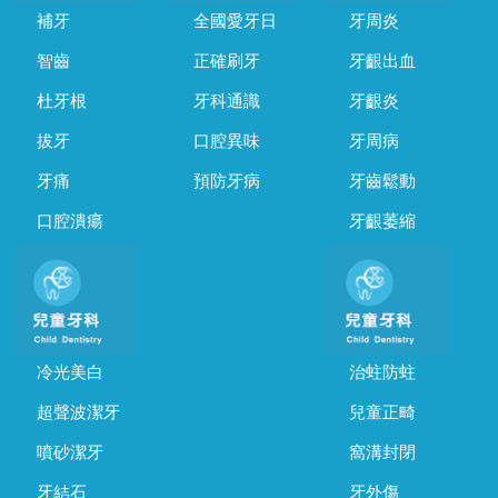
補牙
全國愛牙日
牙周炎
智齒
正確刷牙
牙齦出血
杜牙根
牙科通識
牙齦炎
拔牙
口腔異味
牙周病
牙痛
預防牙病
牙齒鬆動
口腔潰瘍
牙齦萎縮
冷光美白
治蛀防蛀
超聲波潔牙
兒童正畸
噴砂潔牙
窩溝封閉
牙結石
牙外傷