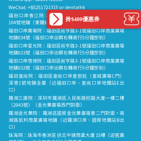
WeChat: +85251721315 or dentalhk
福田口岸香江院：福田區福田口岸正對面，海悅華城
拎$400優惠券
104號地鋪（東鐵線落馬洲站出關對面即到）
福田口岸廣場院：福田區裕亨路3-1號福田口岸商業廣場
地鋪034號（福田口岸出關右轉直行5分鐘即到）
福田口岸星光院：福田區裕亨路3-1號福田口岸商業廣場
地鋪033號（福田口岸出關右轉直行5分鐘即到）
福田口岸啟德院：福田區裕亨路3-1號福田口岸商業廣場
地鋪032號（福田口岸出關右轉直行5分鐘即到）
福田皇崗院：福田區皇崗口岸皇禦苑（皇城廣場C門）
深港1號地鋪全層（近福田口岸、皇崗口岸地鐵站E出
口）
羅湖三康院：深圳市羅湖區人民南路熙龍大廈一樓二樓
（2043號）（金光華廣場西門對面）
羅湖金光華院：羅湖區國貿金光華廣場東二門對面，南
湖路凱利商業廣場地鋪（近羅湖口岸、國貿地鐵站B出
口）
珠海院：珠海市香洲區 拱北中建商業大廈 15樓（迎賓廣