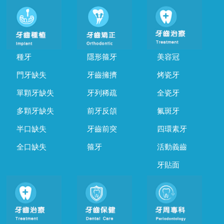
種牙
隱形箍牙
美容冠
門牙缺失
牙齒擁擠
烤瓷牙
單顆牙缺失
牙列稀疏
全瓷牙
多顆牙缺失
前牙反頜
氟斑牙
半口缺失
牙齒前突
四環素牙
全口缺失
箍牙
活動義齒
牙貼面