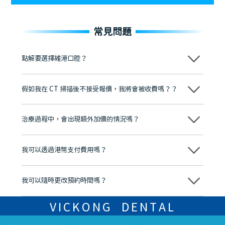
常見問題
點解要選擇維港口腔？
維港口腔踐行「醫道濟世」的大學校訓，各分院匯聚來自香港、內地的
博士碩士高資歷牙醫，十七年穩定開診。榮獲「2024香港企業領袖品
假如我在 CT 掃描後不接受報價，我將會被收費嗎？？
牌」、「2025香港企業領袖品牌」，是諾貝爾種植系統全球放心植牙中
心，香港新城電台與廣東衛視推薦品牌
不會！只要未開始實際服務之前，你不會被收取任何費用。
至今已服務超過三十個國家和地區的顧客，受到粵港澳大灣區及周邊城
市市民極高的口碑評價及信任推薦 珠海、深圳設有八大分院，香港亦設
治療過程中，會出現額外加價的情況嗎？
有咨詢及服務保障中心，有任何問題都可以隨時預約免費咨詢，讓人十
分放心
不會，治療前我們會詳細說明治療方案及對應的價錢，顧客同意並簽字
後，我們才會正式進行診療服務
我可以透過港幣支付費用嗎？
可以。維港口腔會按照當日匯率轉算收取費用，而匯率會及時告知客人
我可以隨時更改預約時間嗎？
可以，請盡早通過wechat或whatsapp聯絡我們，告知我們你原本預約
的時間及資料，並且重新預約的日期及時段
VICKONG DENTAL