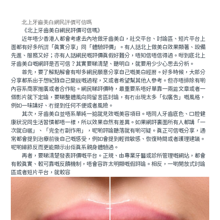
北上牙齒美白網民評價可信嗎
《北上牙齒美白網民評價可信嗎》
近年唔少香港人都會考慮去內地做牙齒美白，社交平台、討論區、短片平台上
面都有好多所謂「真實分享」同「體驗評價」。有人話北上做美白效果顯著、設備
先進、服務又好；亦有人話網民嘅評價真假好難分，唔知信唔信得過。咁到底北上
牙齒美白嘅網評是否可信？其實要睇清楚、聽明白，就要用少少心思去分析。
首先，要了解點解會有咁多網民願意分享自己嘅美白經曆。好多時候，大部分
分享都系出于想紀錄自己變靓嘅過程，又或者希望幫其他人參考。但亦唔排除有啲
內容系商家推廣或者合作貼。網民睇評價時，最重要系唔好單靠一兩篇文章或者一
個影片就下定論，要睇整體風向同留言區討論，有冇出現太多「似廣告」嘅風格，
例如一味講好、冇提到任何不便或者風險。
其次，牙齒美白並唔系單純一掂就見效嘅美容項目。唔同人牙齒底色、口腔健
康狀況同生活習慣都唔一樣，所以效果自然有差異。如果網評裏面所有人都講「一
次就白曬」、「完全冇副作用」，呢啲評論聽落就有啲可疑。真正可信嘅分享，通
常都會提到治療前後自己嘅感受，例如會提到輕微敏感、恢復時間或者護理建議。
呢啲細節反而更能顯示出佢真系親身體驗過。
再者，要睇清楚發表評價嘅平台。正規、由專業牙醫或診所管理嘅網站，都會
有較真實、較可靠嘅反饋機制，唔會容許太明顯嘅假評論。相反，一啲開放式討論
區或者短片平台，就較容