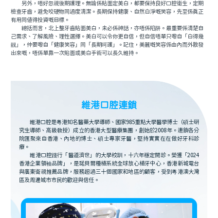
另外，唔好忽視後期護理。無論係貼面定美白，都要保持良好口腔衛生，定期
檢查牙齒，避免咬硬物同過度清潔。長期保持健康、自然白淨嘅笑容，先至係真正
有用同值得投資嘅目標。
總括而言，北上整牙齒貼面美白，未必係神話，亦唔係陷阱。最重要係清楚自
己需求、了解風險、理性選擇。美白可以令你更自信，但自信唔單只嚟自「白得幾
靓」，仲要嚟自「健康笑容」同「長期呵護」。記住，美麗嘅笑容係由內而外散發
出來嘅，唔係單靠一次貼面或美白手術可以長久維持。
維港口腔連鎖
維港口腔是粵港知名醫藥大學導師、國家985重點大學醫學博士（碩士研
究生導師、高級教授）成立的香港大型醫療集團，創始於2008年。連鎖各分
院匯聚來自香港、內地的博士、碩士專家牙醫，堅持實實在在做好牙科診
療。
維港口腔踐行「醫道濟世」的大學校訓，十六年穩定開診。榮獲「2024
香港企業領袖品牌」，是諾貝爾種植系統全球放心植牙中心，香港新城電台
與廣東衛視推薦品牌，服務超過三十個國家和地區的顧客，受到粵港澳大灣
區及周邊城市市民的歡迎與信任。