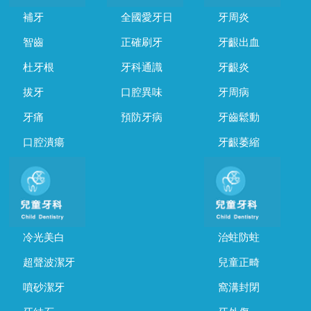
補牙
全國愛牙日
牙周炎
智齒
正確刷牙
牙齦出血
杜牙根
牙科通識
牙齦炎
拔牙
口腔異味
牙周病
牙痛
預防牙病
牙齒鬆動
口腔潰瘍
牙齦萎縮
冷光美白
治蛀防蛀
超聲波潔牙
兒童正畸
噴砂潔牙
窩溝封閉