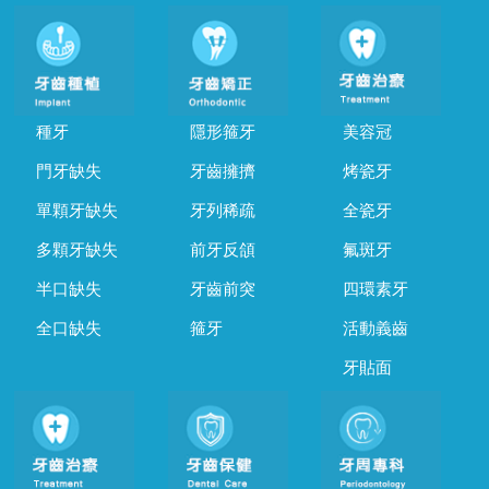
種牙
隱形箍牙
美容冠
門牙缺失
牙齒擁擠
烤瓷牙
單顆牙缺失
牙列稀疏
全瓷牙
多顆牙缺失
前牙反頜
氟斑牙
半口缺失
牙齒前突
四環素牙
全口缺失
箍牙
活動義齒
牙貼面