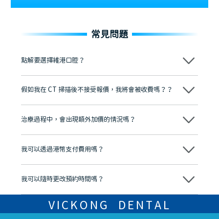
常見問題
點解要選擇維港口腔？
維港口腔踐行「醫道濟世」的大學校訓，各分院匯聚來自香港、內地的
博士碩士高資歷牙醫，十七年穩定開診。榮獲「2024香港企業領袖品
假如我在 CT 掃描後不接受報價，我將會被收費嗎？？
牌」、「2025香港企業領袖品牌」，是諾貝爾種植系統全球放心植牙中
心，香港新城電台與廣東衛視推薦品牌
不會！只要未開始實際服務之前，你不會被收取任何費用。
至今已服務超過三十個國家和地區的顧客，受到粵港澳大灣區及周邊城
市市民極高的口碑評價及信任推薦 珠海、深圳設有八大分院，香港亦設
治療過程中，會出現額外加價的情況嗎？
有咨詢及服務保障中心，有任何問題都可以隨時預約免費咨詢，讓人十
分放心
不會，治療前我們會詳細說明治療方案及對應的價錢，顧客同意並簽字
後，我們才會正式進行診療服務
我可以透過港幣支付費用嗎？
可以。維港口腔會按照當日匯率轉算收取費用，而匯率會及時告知客人
我可以隨時更改預約時間嗎？
可以，請盡早通過wechat或whatsapp聯絡我們，告知我們你原本預約
的時間及資料，並且重新預約的日期及時段
VICKONG DENTAL