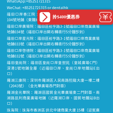
WhatsApp:+85251721315
WeChat: +85251721315 or dentalhk
福田口岸香江院：福田區福田口岸正對面，海悅華城
拎$400優惠券
104號地鋪（東鐵線落馬洲站出關對面即到）
福田口岸廣場院：福田區裕亨路3-1號福田口岸商業廣場
地鋪034號（福田口岸出關右轉直行5分鐘即到）
福田口岸星光院：福田區裕亨路3-1號福田口岸商業廣場
地鋪033號（福田口岸出關右轉直行5分鐘即到）
福田口岸啟德院：福田區裕亨路3-1號福田口岸商業廣場
地鋪032號（福田口岸出關右轉直行5分鐘即到）
福田皇崗院：福田區皇崗口岸皇禦苑（皇城廣場C門）
深港1號地鋪全層（近福田口岸、皇崗口岸地鐵站E出
口）
羅湖三康院：深圳市羅湖區人民南路熙龍大廈一樓二樓
（2043號）（金光華廣場西門對面）
羅湖金光華院：羅湖區國貿金光華廣場東二門對面，南
湖路凱利商業廣場地鋪（近羅湖口岸、國貿地鐵站B出
口）
珠海院：珠海市香洲區 拱北中建商業大廈 15樓（迎賓廣