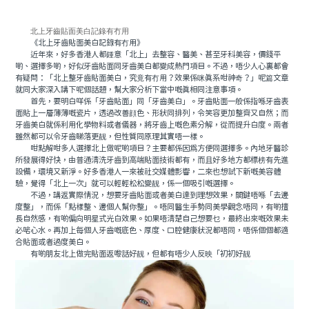
北上牙齒貼面美白記錄有冇用
《北上牙齒貼面美白記錄有冇用》
近年來，好多香港人都鍾意「北上」去整容、醫美、甚至牙科美容，價錢平
啲、選擇多啲，好似牙齒貼面同牙齒美白都變成熱門項目。不過，唔少人心裏都會
有疑問：「北上整牙齒貼面美白，究竟有冇用？效果係咪真系咁神奇？」呢篇文章
就同大家深入講下呢個話題，幫大家分析下當中嘅真相同注意事項。
首先，要明白咩係「牙齒貼面」同「牙齒美白」。牙齒貼面一般係指喺牙齒表
面貼上一層薄薄嘅瓷片，透過改善顔色、形狀同排列，令笑容更加整齊又自然；而
牙齒美白就係利用化學物料或者儀器，將牙齒上嘅色素分解，從而提升白度。兩者
雖然都可以令牙齒睇落更靓，但性質同原理其實唔一樣。
咁點解咁多人選擇北上做呢啲項目？主要都係因爲方便同選擇多。內地牙醫診
所發展得好快，由普通清洗牙齒到高端貼面技術都有，而且好多地方都標榜有先進
設備，環境又新淨。好多香港人一來被社交媒體影響，二來也想試下新嘅美容體
驗，覺得「北上一次」就可以輕輕松松變靓，係一個吸引嘅選擇。
不過，講返實際情況，想要牙齒貼面或者美白達到理想效果，關鍵唔喺「去邊
度整」，而係「點樣整、邊個人幫你整」。唔同醫生手勢同美學觀念唔同，有啲擅
長自然感，有啲偏向明星式光白效果。如果唔清楚自己想要乜，最終出來嘅效果未
必啱心水。再加上每個人牙齒嘅底色、厚度、口腔健康狀況都唔同，唔係個個都適
合貼面或者過度美白。
有啲朋友北上做完貼面返嚟話好靓，但都有唔少人反映「初初好靓