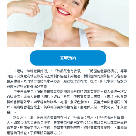
立即預約
，過咗一陣就覺得好假」、「飲熱茶會有敏感」、「貼面位置容易積汙」等等
問題。其實呢啲情況部分係因爲制作過程未夠精准，材料選擇同潤飾技術亦會影響
使用體驗。唔同地方嘅技術水平參差，服務標准亦冇統一標准，所以事前了解對方
資曆同過往案例真係好重要。
至于牙齒美白，唔同設備或者藥劑嘅效果維持時間都有差距。有人覺得一次就
白咗幾度，亦有人覺得「相片上好似白咗啲，但現實又唔太明顯」。再加上飲食習
慣都會影響效果，如果經常飲咖啡、紅酒、食深色食物，白度維持自然會短啲。所
以，無論喺香港定北上，美白都係需要持續保養，而唔係只做一次就可以「永久雪
白」。
講到尾，「北上牙齒貼面美白有冇用？」答案係：有用，但唔代表適合每個
人。如果只係想令牙齒白淨啲，專業美白可能已足夠；如果想改善形狀或者牙齒輕
微不齊，貼面會更適合。但係，最緊要係搵到可靠、經驗豐富嘅專業醫生，事前做
足咨詢同檢查，了解風險同維護方式。