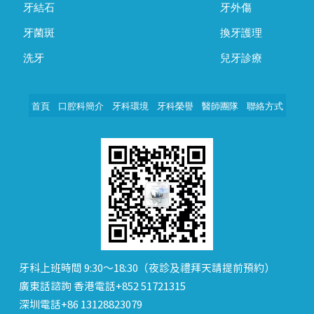
牙結石
牙外傷
牙菌斑
換牙護理
洗牙
兒牙診療
首頁
口腔科簡介
牙科環境
牙科榮譽
醫師團隊
聯絡方式
牙科上班時間 9:30～18:30（夜診及禮拜天請提前預約）
廣東話諮詢 香港電話+852 51721315
深圳電話+86 13128823079