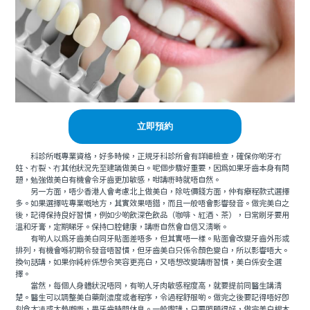
立即預約
科診所嘅專業資格，好多時候，正規牙科診所會有詳細檢查，確保你啲牙冇
蛀、冇裂、冇其他狀況先至建議做美白。呢個步驟好重要，因為如果牙齒本身有問
題，勉強做美白有機會令牙齒更加敏感，咁講嘢時就唔自然。
另一方面，唔少香港人會考慮北上做美白，除咗價錢方面，仲有療程款式選擇
多。如果選擇咗專業嘅地方，其實效果唔錯，而且一般唔會影響發音。做完美白之
後，記得保持良好習慣，例如少啲飲深色飲品（咖啡、紅酒、茶），日常刷牙要用
溫和牙膏，定期睇牙。保持口腔健康，講嘢自然會自信又清晰。
有啲人以為牙齒美白同牙貼面差唔多，但其實唔一樣。貼面會改變牙齒外形或
排列，有機會喺初期令發音唔習慣，但牙齒美白只係令顏色變白，所以影響唔大。
換句話講，如果你純粹係想令笑容更亮白，又唔想改變講嘢習慣，美白係安全選
擇。
當然，每個人身體狀況唔同，有啲人牙肉敏感程度高，就要提前同醫生講清
楚。醫生可以調整美白藥劑濃度或者程序，令過程舒服啲。做完之後要記得唔好即
刻食太凍或太熱嘅嘢，畀牙齒時間休息。一般嚟講，只要照顧得好，做完美白根本