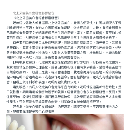
北上牙齒美白會唔會影響發音
《北上牙齒美白會唔會影響發音》
近年唔少香港人都會選擇北上做牙齒美白，覺得方便又快，仲可以順便去下深
圳食嘢行街。不過，有啲人心裏面都有啲疑問：做完牙齒美白之後，會唔會影響自
己講嘢或者發音呢？始終講嘢係日常生活必需嘅，返工、同朋友傾偈、甚至拍片都
要用到個口，咁牙齒美白會唔會令自己講嘢唔自然？今日就同大家慢慢分析下。
首先要明白牙齒美白本身係咩原理。無論係藉住藥劑漂白、激光美白，又或者
貼美白片，其實主要係針對牙齒表面嘅色素沈澱，透過化學方式令牙齒變白，並唔
會直接改變牙齒結構。即係話，大部分人喺做完美白之後，牙齒形狀、舌頭活動範
圍都冇乜變。所以，理論上牙齒美白係唔會影響發音。
但有啲朋友會話，佢做完美白之後覺得講嘢有少少唔同，好似唇舌唔太協調。
其實呢個情況多數係心理感覺，或者因為療程後牙齒有少少敏感，講嘢時唇舌動作
自然會收斂啲。一般幾日之後，等牙齒適應返，就唔會再覺得怪怪地。除非美白過
程中用咗啲不合適嘅產品，或者操作唔當令牙齒有輕微損傷，呢啲先有機會影響發
音，但喺正規牙科診所裏面，呢啲問題其實好少見。
講到敏感，有啲人做完美白會覺得牙齒有啲酸。呢啲情況通常都係暫時性，幾
日就恢復。期間講嘢或食嘢時輕手啲就得，唔需要擔心會永久影響發音。反而，要
注意平時口腔衛生同護理，唔好因為想維持個白齒效果而過度清潔或者用太多刺激
性產品，否則可能令牙齒同牙肉疲勞，咁就真係有機會講嘢唔舒服。
好多北上做美白嘅朋友都會話，過程迅速、環境又唔差。不過喺選擇地方之
前，記得要睇清楚美容中心或者牙