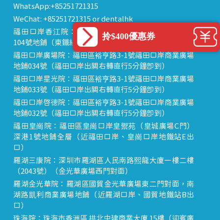
WhatsApp:+85251721315
WeChat: +85251721315 or dentalhk
福田口岸香江院：福田區福田口岸正對面，海悅華城
拎$400優惠券
104號地鋪（東鐵線落馬洲站出關對面即到）
福田口岸廣場院：福田區裕亨路3-1號福田口岸商業廣場
地鋪034號（福田口岸出關右轉直行5分鐘即到）
福田口岸星光院：福田區裕亨路3-1號福田口岸商業廣場
地鋪033號（福田口岸出關右轉直行5分鐘即到）
福田口岸啟德院：福田區裕亨路3-1號福田口岸商業廣場
地鋪032號（福田口岸出關右轉直行5分鐘即到）
福田皇崗院：福田區皇崗口岸皇禦苑（皇城廣場C門）
深港1號地鋪全層（近福田口岸、皇崗口岸地鐵站E出
口）
羅湖三康院：深圳市羅湖區人民南路熙龍大廈一樓二樓
（2043號）（金光華廣場西門對面）
羅湖金光華院：羅湖區國貿金光華廣場東二門對面，南
湖路凱利商業廣場地鋪（近羅湖口岸、國貿地鐵站B出
口）
珠海院：珠海市香洲區 拱北中建商業大廈 15樓（迎賓廣