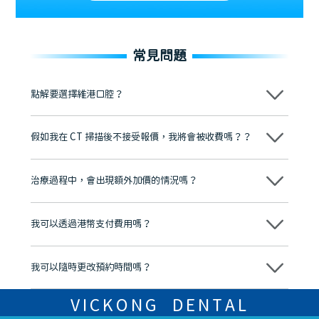
常見問題
點解要選擇維港口腔？
維港口腔踐行「醫道濟世」的大學校訓，各分院匯聚來自香港、內地的
博士碩士高資歷牙醫，十七年穩定開診。榮獲「2024香港企業領袖品
假如我在 CT 掃描後不接受報價，我將會被收費嗎？？
牌」、「2025香港企業領袖品牌」，是諾貝爾種植系統全球放心植牙中
心，香港新城電台與廣東衛視推薦品牌
不會！只要未開始實際服務之前，你不會被收取任何費用。
至今已服務超過三十個國家和地區的顧客，受到粵港澳大灣區及周邊城
市市民極高的口碑評價及信任推薦 珠海、深圳設有八大分院，香港亦設
治療過程中，會出現額外加價的情況嗎？
有咨詢及服務保障中心，有任何問題都可以隨時預約免費咨詢，讓人十
分放心
不會，治療前我們會詳細說明治療方案及對應的價錢，顧客同意並簽字
後，我們才會正式進行診療服務
我可以透過港幣支付費用嗎？
可以。維港口腔會按照當日匯率轉算收取費用，而匯率會及時告知客人
我可以隨時更改預約時間嗎？
可以，請盡早通過wechat或whatsapp聯絡我們，告知我們你原本預約
的時間及資料，並且重新預約的日期及時段
VICKONG DENTAL