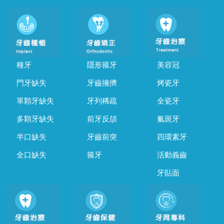
種牙
隱形箍牙
美容冠
門牙缺失
牙齒擁擠
烤瓷牙
單顆牙缺失
牙列稀疏
全瓷牙
多顆牙缺失
前牙反頜
氟斑牙
半口缺失
牙齒前突
四環素牙
全口缺失
箍牙
活動義齒
牙貼面