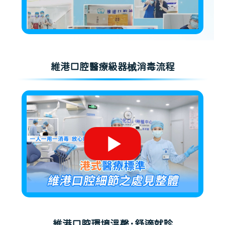
維港口腔醫療級器械消毒流程
維港口腔環境溫馨·舒適就診