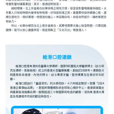
唔會影響你講廣東話、英文、普通話啲發音。
總結嚟講，北上牙齒美白如果係喺正規地方做，發音受影響嘅機會係極低。大
多數人只係短時間內覺得有啲唔慣，好快就恢復正常。最重要係保持健康心態、選
擇合適地方、做好護理，唔使過份擔心。笑容靚白咗，自信自然提升，講嘢都更加
有魅力。
所以，如果你都諗住北上做牙齒美白，其實唔需要太擔心發音問題，只要認真
選擇，就可以安心展露笑容，做返個真正「又白又叻」嘅香港人。
維港口腔連鎖
維港口腔是粵港知名醫藥大學導師、國家985重點大學醫學博士（碩士研
究生導師、高級教授）成立的香港大型醫療集團，創始於2008年。連鎖各分
院匯聚來自香港、內地的博士、碩士專家牙醫，堅持實實在在做好牙科診
療。
維港口腔踐行「醫道濟世」的大學校訓，十六年穩定開診。榮獲「2024
香港企業領袖品牌」，是諾貝爾種植系統全球放心植牙中心，香港新城電台
與廣東衛視推薦品牌，服務超過三十個國家和地區的顧客，受到粵港澳大灣
區及周邊城市市民的歡迎與信任。