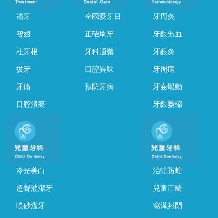
補牙
全國愛牙日
牙周炎
智齒
正確刷牙
牙齦出血
杜牙根
牙科通識
牙齦炎
拔牙
口腔異味
牙周病
牙痛
預防牙病
牙齒鬆動
口腔潰瘍
牙齦萎縮
冷光美白
治蛀防蛀
超聲波潔牙
兒童正畸
噴砂潔牙
窩溝封閉