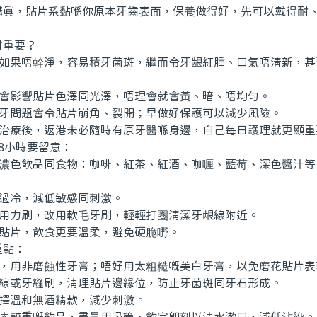
講真，貼片系黏喺你原本牙齒表面，保養做得好，先可以戴得耐
重要？
如果唔幹淨，容易積牙菌斑，繼而令牙龈紅腫、口氣唔清新，甚
會影響貼片色澤同光澤，唔理會就會黃、暗、唔均勻。
牙問題會令貼片崩角、裂開；早做好保護可以減少風險。
治療後，返港未必隨時有原牙醫喺身邊，自己每日護理就更顯重
小時要留意：
濃色飲品同食物：咖啡、紅茶、紅酒、咖喱、藍莓、深色醬汁等
過冷，減低敏感同刺激。
用力刷，改用軟毛牙刷，輕輕打圈清潔牙龈線附近。
貼片，飲食更要溫柔，避免硬脆嘢。
點：
，用非磨蝕性牙膏；唔好用太粗糙嘅美白牙膏，以免磨花貼片表
線或牙縫刷，清理貼片邊緣位，防止牙菌斑同牙石形成。
擇溫和無酒精款，減少刺激。