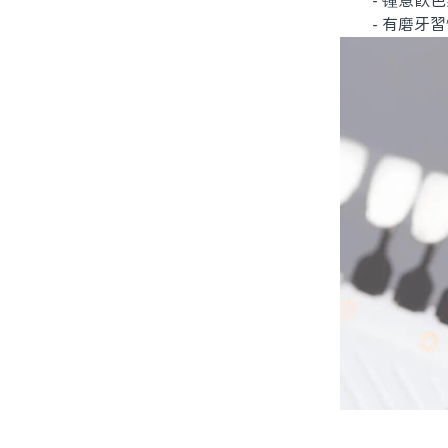
- 锺意飲色
- 有磨牙習