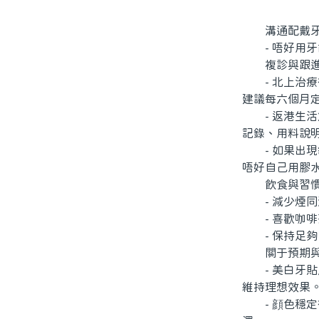
溝通配戴牙托
- 唔好用牙
複診與跟進
- 北上治療
建議每六個月
- 返港生活
記錄、用料說
- 如果出現
唔好自己用膠
飲食與習慣
- 減少煙同
- 喜歡咖啡
- 保持足夠
關于預期與
- 美白牙貼
維持理想效果
- 顔色穩定