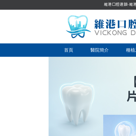
維港口腔連鎖-維港口
首頁
醫院簡介
種植