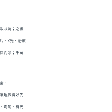
龈狀況；之後
片、X光、治療
快約診；千萬
全。
護理做得好先
、均勻、有光