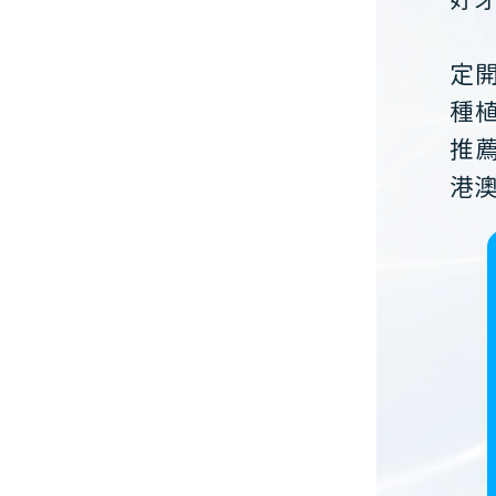
好
定
種
推
港