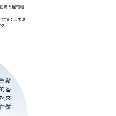
投資有回報嘅
習慣：溫柔清
持久。
重點
的香
聚來
在做