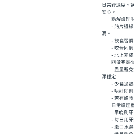
日常舒適度。
安心。
點解護理咁
- 貼片邊緣
漏。
- 飲食習慣
- 咬合同磨
- 北上完成
剛做完頭48
- 盡量避免
澤穩定。
- 少食過熱
- 唔好即刻
- 若有臨時
日常護理重
- 早晚刷牙
- 每日用牙
- 漱口水選