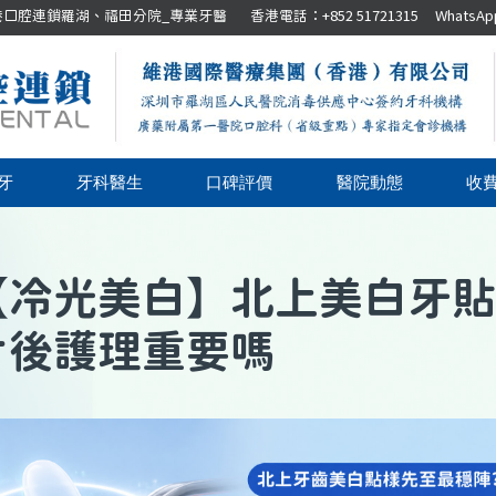
腔連鎖羅湖、福田分院_專業牙醫 香港電話：+852 51721315 WhatsApp：+8
牙
牙科醫生
口碑評價
醫院動態
收
【
冷光美白
】
北上美白牙貼
片後護理重要嗎