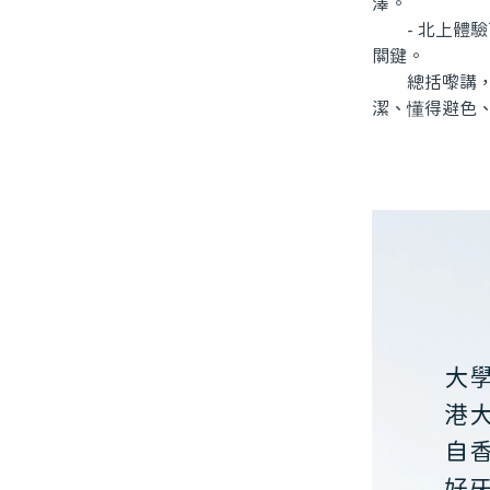
澤。
- 北上體驗
關鍵。
總括嚟講，美
潔、懂得避色
大
港
自