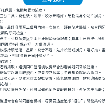
保護，免貼片受力過度。
齒當工具：開包裝、咬筆、咬冰都唔好，硬物最易令貼片崩角。
：
後，最好喺兩至三個月內約一次檢查，評估貼片邊緣、咬合同牙
定期洗牙同檢查。
爲主，可以預先揾到本地牙醫願意做跟進；將北上牙醫提供嘅相
明同護理指引保存好，方便溝通。
敏感持續超過一星期、咬合不適、貼片松動或崩角，唔好拖，盡
水黏返，咁樣會傷牙同汙染貼片。
微調：
酒精攝取，煙漬同口腔環境改變都會影響美觀同牙龈健康。
茶類可以選擇較淺色，或者控制頻率；午後想飲就配合漱口。
口水分泌，少食太甜太黏嘅零食，降低齲齒風險，貼片邊緣更安
心態：
片除咗提升色澤，仲可以修形同改善輕微排列，但唔等于萬能；
。
後通常會自然同面色相襯，唔需要過度追求“極白”；關鍵系幹淨