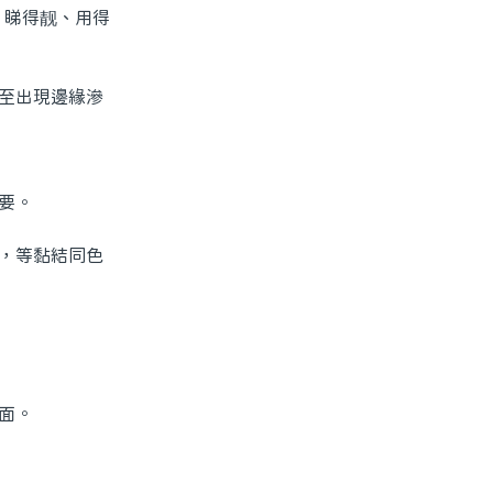
、睇得靓、用得
至出現邊緣滲
要。
，等黏結同色
面。