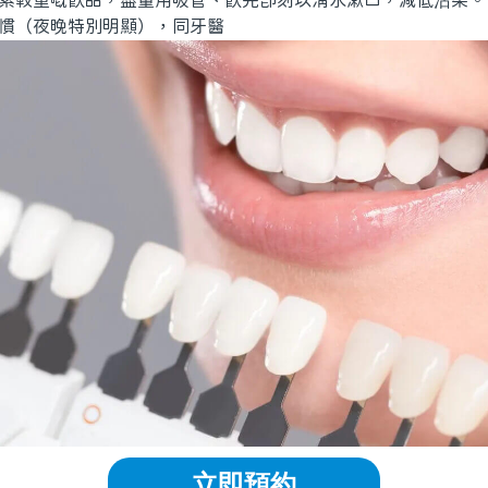
素較重嘅飲品，盡量用吸管、飲完即刻以清水漱口，減低沾染。
慣（夜晚特別明顯），同牙醫
立即預約