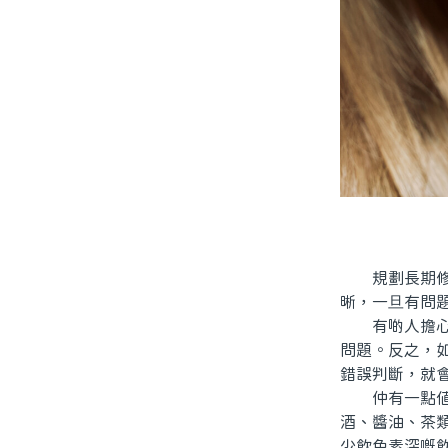
規劃長期修護
晰，一旦有問
有啲人擔心，
問題。反之，
錯誤判斷，就
仲有一點值得
酒、醬油、茶
少飲色素深嘅