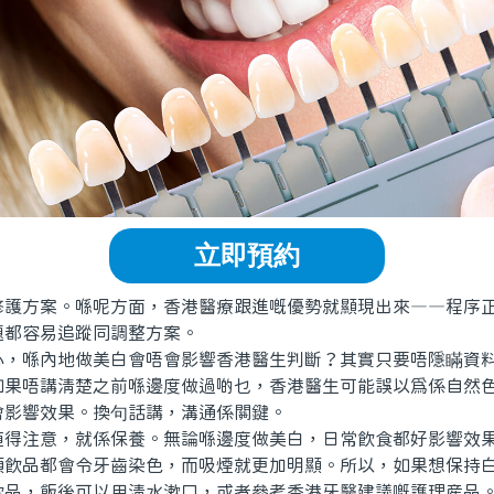
立即預約
方案。喺呢方面，香港醫療跟進嘅優勢就顯現出來——程序正
題都容易追蹤同調整方案。
喺內地做美白會唔會影響香港醫生判斷？其實只要唔隱瞞資料
如果唔講清楚之前喺邊度做過啲乜，香港醫生可能誤以爲係自然
會影響效果。換句話講，溝通係關鍵。
注意，就係保養。無論喺邊度做美白，日常飲食都好影響效果
類飲品都會令牙齒染色，而吸煙就更加明顯。所以，如果想保持
飲品，飯後可以用清水漱口，或者參考香港牙醫建議嘅護理産品