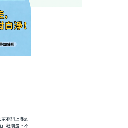
家喺網上睇到
齒」嘅潮流。不