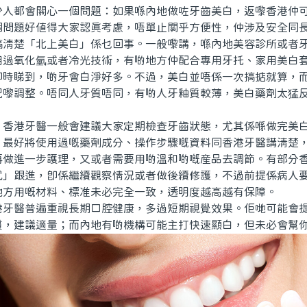
少人都會關心一個問題：如果喺內地做咗牙齒美白，返嚟香港仲
個問題好值得大家認真考慮，唔單止關乎方便性，仲涉及安全同
楚「北上美白」係乜回事。一般嚟講，喺內地美容診所或者牙
用過氧化氫或者冷光技術，有啲地方仲配合專用牙托、家用美白
即時睇到，啲牙會白淨好多。不過，美白並唔係一次搞掂就算，
況嚟調整。唔同人牙質唔同，有啲人牙釉質較薄，美白藥劑太猛
港牙醫一般會建議大家定期檢查牙齒狀態，尤其係喺做完美白
，最好將使用過嘅藥劑成分、操作步驟嘅資料同香港牙醫講清楚
再做進一步護理，又或者需要用啲溫和啲嘅産品去調節。有部分
式」跟進，即係繼續觀察情況或者做後續修護，不過前提係病人
地方用嘅材料、標准未必完全一致，透明度越高越有保障。
醫普遍重視長期口腔健康，多過短期視覺效果。佢哋可能會提
質，建議適量；而內地有啲機構可能主打快速顯白，但未必會幫