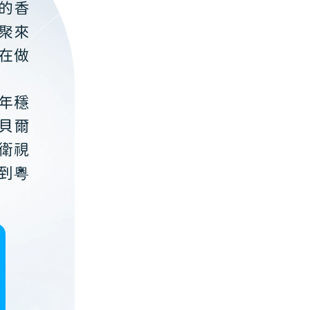
的香
聚來
在做
年穩
貝爾
衛視
到粵