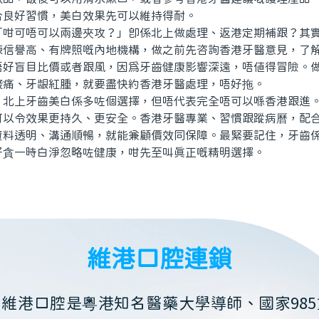
合良好習慣，美白效果先可以維持得耐。
可唔可以兩邊夾攻？」即係北上做處理、返港定期補跟？其實
揀信譽高、有牌照嘅內地機構，做之前先咨詢香港牙醫意見，了
唔好盲目比價或者跟風，因爲牙齒健康影響深遠，唔值得冒險。
酸痛、牙龈紅腫，就要盡快約香港牙醫處理，唔好拖。
上牙齒美白係多咗個選擇，但唔代表完全唔可以喺香港跟進。
可以令效果更持久、更安全。香港牙醫專業、習慣跟蹤病曆，配
資料透明、溝通順暢，就能兼顧價效同保障。最緊要記住，牙齒
好貪一時白淨忽略咗健康，咁先至叫真正嘅精明選擇。
維港口腔連鎖
維港口腔是粵港知名醫藥大學導師、國家985