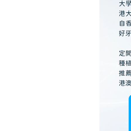
大
港
自
好
定
種
推
港