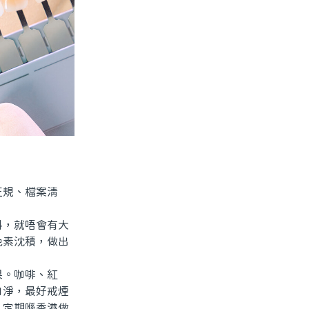
規、檔案清
，就唔會有大
色素沈積，做出
。咖啡、紅
白淨，最好戒煙
。定期喺香港做