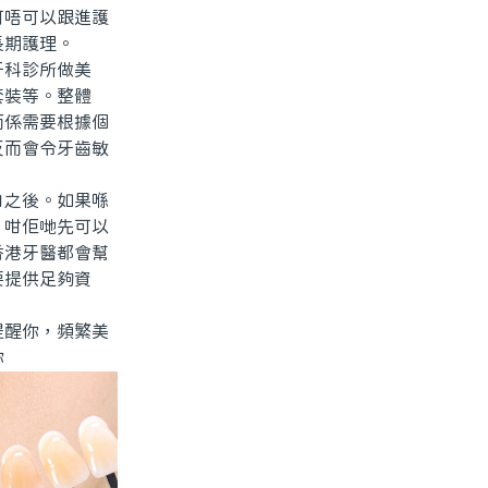
可唔可以跟進護
長期護理。
科診所做美
套裝等。整體
而係需要根據個
反而會令牙齒敏
之後。如果喺
，咁佢哋先可以
香港牙醫都會幫
要提供足夠資
醒你，頻繁美
你