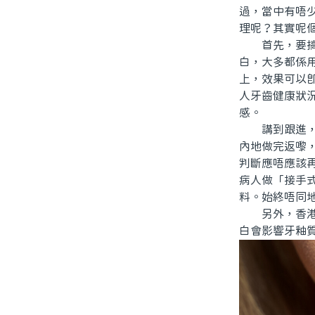
過，當中有唔
理呢？其實呢
首先，要搞清
白，大多都係
上，效果可以
人牙齒健康狀
感。
講到跟進，香
內地做完返嚟
判斷應唔應該
病人做「接手
料。始終唔同
另外，香港牙
白會影響牙釉