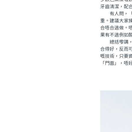
牙齒清潔，配
有人問，「咁
重。建議大家
合唔合適做。
果有不適例如
總括嚟講，北
合得好，反而
嘅技術，只要
「門面」，唔