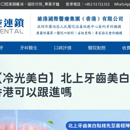
腔連鎖羅湖、福田分院_專業牙醫 香港電話：+852 51721315 WhatsApp：+8
牙
牙科醫生
口碑評價
醫院動態
收
【
冷光美白
】
北上牙齒美白
香港可以跟進嗎