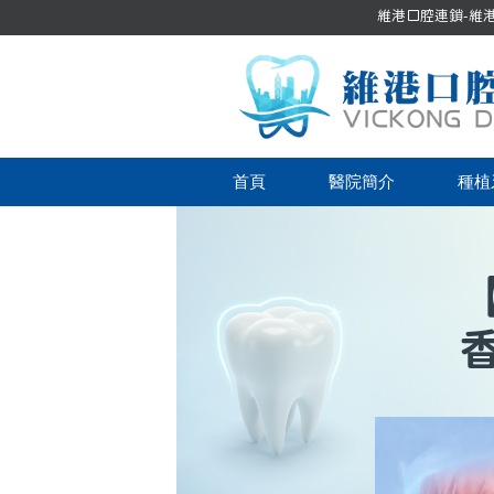
維港口腔連鎖-維港口
首頁
醫院簡介
種植