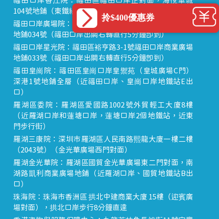
福田口岸香江院：福田區福田口岸正對面，海悅華城
104號地鋪（東鐵線落馬洲站出關對面即到）
拎$400優惠券
福田口岸廣場院：福田區裕亨路3-1號福田口岸商業廣場
地鋪034號（福田口岸出關右轉直行5分鐘即到）
福田口岸星光院：福田區裕亨路3-1號福田口岸商業廣場
地鋪033號（福田口岸出關右轉直行5分鐘即到）
福田皇崗院：福田區皇崗口岸皇禦苑（皇城廣場C門）
深港1號地鋪全層（近福田口岸、皇崗口岸地鐵站E出
口）
羅湖區委院：羅湖區愛國路1002號外貿輕工大廈8樓
（近羅湖口岸和蓮塘口岸，蓮塘口岸2個地鐵站，近東
門步行街）
羅湖三康院：深圳市羅湖區人民南路熙龍大廈一樓二樓
（2043號）（金光華廣場西門對面）
羅湖金光華院：羅湖區國貿金光華廣場東二門對面，南
湖路凱利商業廣場地鋪（近羅湖口岸、國貿地鐵站B出
口）
珠海院：珠海市香洲區 拱北中建商業大廈 15樓（迎賓廣
場對面），拱北口岸步行8分鐘直達