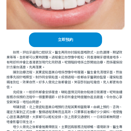
立即預約
拍照，評估牙齒同口腔狀況。醫生再同你討論貼面嘅款式、顔色選擇、期望效
果等等，全部都可以實時調整。過程會比你想像中輕松，同香港睇牙環境差唔多，
有啲診所仲會比香港更加現代化同舒適。呢個階段唔係立即開始治療，而係確保設
計方案你滿意，先再落實。
講到治療流程，其實瓷貼面美白唔係想像中咁複雜。醫生會先清理牙面，然後
按事先設計嘅模型，制作同安裝貼面。成個過程一般都由牙醫親自監督，確保貼面
精准到位，效果自然。好多人做完之後都會話，笑容即刻靓咗幾倍，見人都更有自
信。
完成後，一般診所都會安排複查，睇貼面情況同教你點樣日常護理。呢啲後續
服務亦係預約流程中一個重要環節。好多診所會定時提醒你返去跟進，令你放心享
受新笑容，唔怕出問題。
咁講到底，北上做瓷貼面美白嘅預約流程其實相當簡單。由網上預約、咨詢、
確定方案到正式治療，整個過程清晰而且高效。只要事前准備好少少資料，唔使擔
心語言溝通問題，大家都可以輕松安排。加上而家交通便利，一日來回都無問題，
唔會影響日常生活。
唔少人做完之後都會推薦俾朋友，主要因爲服務流程順暢、環境新淨、醫生專