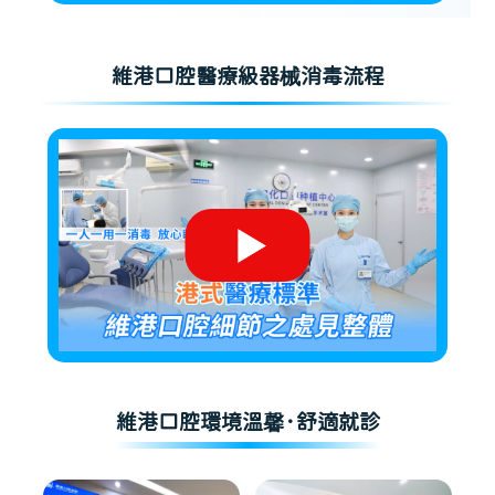
維港口腔醫療級器械消毒流程
維港口腔環境溫馨·舒適就診