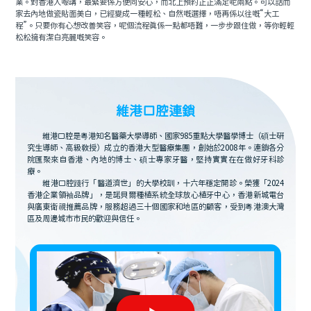
業。對香港人嚟講，最緊要係方便同安心，而北上預約正正滿足呢兩點。可以話而
家去內地做瓷貼面美白，已經變成一種輕松、自然嘅選擇，唔再係以往嘅“大工
程”。只要你有心想改善笑容，呢個流程真係一點都唔難，一步步跟住做，等你輕輕
松松擁有潔白亮麗嘅笑容。
維港口腔連鎖
維港口腔是粵港知名醫藥大學導師、國家985重點大學醫學博士（碩士研
究生導師、高級教授）成立的香港大型醫療集團，創始於2008年。連鎖各分
院匯聚來自香港、內地的博士、碩士專家牙醫，堅持實實在在做好牙科診
療。
維港口腔踐行「醫道濟世」的大學校訓，十六年穩定開診。榮獲「2024
香港企業領袖品牌」，是諾貝爾種植系統全球放心植牙中心，香港新城電台
與廣東衛視推薦品牌，服務超過三十個國家和地區的顧客，受到粵港澳大灣
區及周邊城市市民的歡迎與信任。