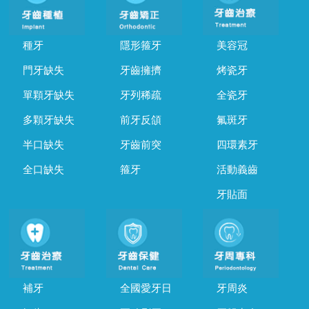
種牙
隱形箍牙
美容冠
門牙缺失
牙齒擁擠
烤瓷牙
單顆牙缺失
牙列稀疏
全瓷牙
多顆牙缺失
前牙反頜
氟斑牙
半口缺失
牙齒前突
四環素牙
全口缺失
箍牙
活動義齒
牙貼面
補牙
全國愛牙日
牙周炎