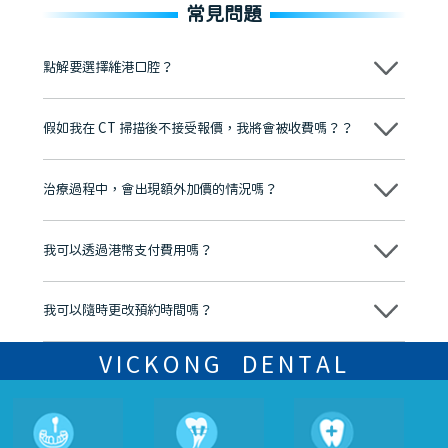
常見問題
點解要選擇維港口腔？
維港口腔踐行「醫道濟世」的大學校訓，各分院匯聚來自香港、內地的
博士碩士高資歷牙醫，十七年穩定開診。榮獲「2024香港企業領袖品
假如我在 CT 掃描後不接受報價，我將會被收費嗎？？
牌」、「2025香港企業領袖品牌」，是諾貝爾種植系統全球放心植牙中
心，香港新城電台與廣東衛視推薦品牌
不會！只要未開始實際服務之前，你不會被收取任何費用。
至今已服務超過三十個國家和地區的顧客，受到粵港澳大灣區及周邊城
市市民極高的口碑評價及信任推薦 珠海、深圳設有八大分院，香港亦設
治療過程中，會出現額外加價的情況嗎？
有咨詢及服務保障中心，有任何問題都可以隨時預約免費咨詢，讓人十
分放心
不會，治療前我們會詳細說明治療方案及對應的價錢，顧客同意並簽字
後，我們才會正式進行診療服務
我可以透過港幣支付費用嗎？
可以。維港口腔會按照當日匯率轉算收取費用，而匯率會及時告知客人
我可以隨時更改預約時間嗎？
可以，請盡早通過wechat或whatsapp聯絡我們，告知我們你原本預約
的時間及資料，並且重新預約的日期及時段
VICKONG DENTAL