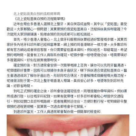
北上瓷貼面美白預約流程簡單嗎
《北上瓷貼面美白預約流程簡單嗎》
近年愈嚟愈多香港人選擇北上整牙，美白笑容成趨勢，其中以「瓷貼面」最受
歡迎。大家都關心一個問題：其實要預約做瓷貼面美白，流程係咪真係咁複雜？今
次就同大家詳細講講，點樣由預約到完成都可以輕松搞掂。
首先，唔少香港人會擔心，北上做牙科服務係咪要經過好繁複嘅步驟。其實而
家好多內地牙科診所都已經相當專業，網上預約同香港睇牙一樣方便。大多數診所
都有官方網站或者微信客服，你只需要留低基本資料，例如姓名、聯絡電話、希望
預約嘅時間，就會有工作人員聯系你確認。呢個步驟一般唔使幾分鍾，唔需要填好
多複雜資料，好似在線買機票咁快。
確定預約後，對方通常會安排一次簡單嘅線上咨詢，讓你可以先同牙醫溝通。
呢個環節好重要，因爲可以根據你本身牙齒狀況，睇下係咪適合做瓷貼面美白。醫
生會通過視訊了解你牙齒顔色、形狀同咬合情況，亦會解釋成個療程嘅大概流程。
呢樣做法對于第一次北上整牙嘅香港人嚟講，真係安心好多，唔使等到到診所先
講，好節省時間。
到咗正式預約確定之後，診所會發送確認信息，同埋提醒你帶咩資料。例如護
照或通行證、以往嘅牙科紀錄，如果有就帶埋。好多診所都會貼心咁提供交通指
引，例如從關口去診所嘅路線，或者推薦附近住宿，方便計劃行程。呢啲細節令整
個預約過程更順暢，就算第一次過去都唔會手忙腳亂。
到達診所當天，工作人員通常都會幫你做一個簡單的檢查和