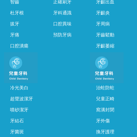
智齒
正確刷牙
牙齦出血
杜牙根
牙科通識
牙齦炎
拔牙
口腔異味
牙周病
牙痛
預防牙病
牙齒鬆動
口腔潰瘍
牙齦萎縮
冷光美白
治蛀防蛀
超聲波潔牙
兒童正畸
噴砂潔牙
窩溝封閉
牙結石
牙外傷
牙菌斑
換牙護理