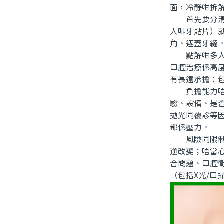
面，冷靜咁拆
首先要分清概
人叫牙貼片）
角、遮蓋牙縫
點解咁多人諗
口腔治療係高
有長遠承擔：
負擔能力唔只
驗、設備、是
拋光同覆診等
都係壓力。
風險同限制亦
逆改變；唔當
合問題、口腔
（包括X光/口