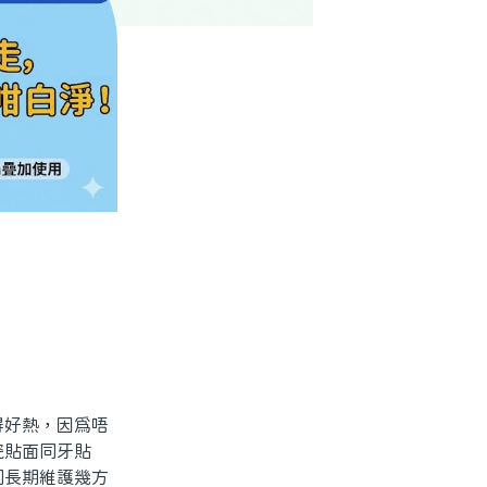
好熱，因為唔
瓷貼面同牙貼
同長期維護幾方