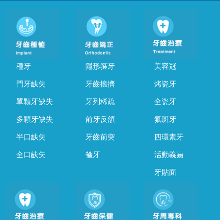
種牙
隱形箍牙
美容冠
門牙缺失
牙齒擁擠
烤瓷牙
單顆牙缺失
牙列稀疏
全瓷牙
多顆牙缺失
前牙反頜
氟斑牙
半口缺失
牙齒前突
四環素牙
全口缺失
箍牙
活動義齒
牙貼面