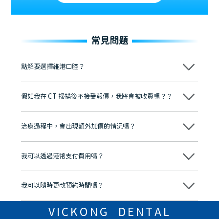
常見問題
點解要選擇維港口腔？
維港口腔踐行「醫道濟世」的大學校訓，各分院匯聚來自香港、內地的
博士碩士高資歷牙醫，十七年穩定開診。榮獲「2024香港企業領袖品
假如我在 CT 掃描後不接受報價，我將會被收費嗎？？
牌」、「2025香港企業領袖品牌」，是諾貝爾種植系統全球放心植牙中
心，香港新城電台與廣東衛視推薦品牌
不會！只要未開始實際服務之前，你不會被收取任何費用。
至今已服務超過三十個國家和地區的顧客，受到粵港澳大灣區及周邊城
市市民極高的口碑評價及信任推薦 珠海、深圳設有八大分院，香港亦設
治療過程中，會出現額外加價的情況嗎？
有咨詢及服務保障中心，有任何問題都可以隨時預約免費咨詢，讓人十
分放心
不會，治療前我們會詳細說明治療方案及對應的價錢，顧客同意並簽字
後，我們才會正式進行診療服務
我可以透過港幣支付費用嗎？
可以。維港口腔會按照當日匯率轉算收取費用，而匯率會及時告知客人
我可以隨時更改預約時間嗎？
可以，請盡早通過wechat或whatsapp聯絡我們，告知我們你原本預約
的時間及資料，並且重新預約的日期及時段
VICKONG DENTAL