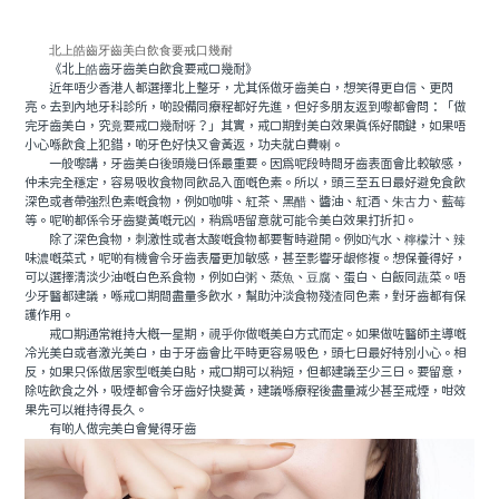
北上皓齒牙齒美白飲食要戒口幾耐
《北上皓齒牙齒美白飲食要戒口幾耐》
近年唔少香港人都選擇北上整牙，尤其係做牙齒美白，想笑得更自信、更閃
亮。去到內地牙科診所，啲設備同療程都好先進，但好多朋友返到嚟都會問：「做
完牙齒美白，究竟要戒口幾耐呀？」其實，戒口期對美白效果真係好關鍵，如果唔
小心喺飲食上犯錯，啲牙色好快又會黃返，功夫就白費喇。
一般嚟講，牙齒美白後頭幾日係最重要。因爲呢段時間牙齒表面會比較敏感，
仲未完全穩定，容易吸收食物同飲品入面嘅色素。所以，頭三至五日最好避免食飲
深色或者帶強烈色素嘅食物，例如咖啡、紅茶、黑醋、醬油、紅酒、朱古力、藍莓
等。呢啲都係令牙齒變黃嘅元凶，稍爲唔留意就可能令美白效果打折扣。
除了深色食物，刺激性或者太酸嘅食物都要暫時避開。例如汽水、檸檬汁、辣
味濃嘅菜式，呢啲有機會令牙齒表層更加敏感，甚至影響牙龈修複。想保養得好，
可以選擇清淡少油嘅白色系食物，例如白粥、蒸魚、豆腐、蛋白、白飯同蔬菜。唔
少牙醫都建議，喺戒口期間盡量多飲水，幫助沖淡食物殘渣同色素，對牙齒都有保
護作用。
戒口期通常維持大概一星期，視乎你做嘅美白方式而定。如果做咗醫師主導嘅
冷光美白或者激光美白，由于牙齒會比平時更容易吸色，頭七日最好特別小心。相
反，如果只係做居家型嘅美白貼，戒口期可以稍短，但都建議至少三日。要留意，
除咗飲食之外，吸煙都會令牙齒好快變黃，建議喺療程後盡量減少甚至戒煙，咁效
果先可以維持得長久。
有啲人做完美白會覺得牙齒