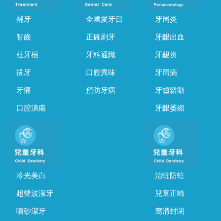
補牙
全國愛牙日
牙周炎
智齒
正確刷牙
牙齦出血
杜牙根
牙科通識
牙齦炎
拔牙
口腔異味
牙周病
牙痛
預防牙病
牙齒鬆動
口腔潰瘍
牙齦萎縮
冷光美白
治蛀防蛀
超聲波潔牙
兒童正畸
噴砂潔牙
窩溝封閉