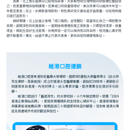
其實，北上做牙齒美白已經唔係新事，大家都想用合理時間同舒服價位整靓自
己，但更重要嘅係後期護理。若果戒口同保養做得好，美白效果可以維持半年至一
年甚至更長；反之，如果飲食唔節制，啲色素好快又會堆返牙齒表層，白咗唔夠幾
日就打返原形。
總結嚟講，北上皓齒之後嘅「戒口幾耐」並唔難記，就當係比自己一個短暫休
息期，避開深色同刺激食物，一星期後再慢慢恢複正常飲食。只要堅持清潔、保養
得宜，再配合良好生活習慣，你嘅笑容一定可以保持亮白同自然，唔洗擔心黃牙問
題不斷重現。畢竟，靓齒不單止代表外表美，更係自信同健康嘅象征。
維港口腔連鎖
維港口腔是粵港知名醫藥大學導師、國家985重點大學醫學博士（碩士研
究生導師、高級教授）成立的香港大型醫療集團，創始於2008年。連鎖各分
院匯聚來自香港、內地的博士、碩士專家牙醫，堅持實實在在做好牙科診
療。
維港口腔踐行「醫道濟世」的大學校訓，十六年穩定開診。榮獲「2024
香港企業領袖品牌」，是諾貝爾種植系統全球放心植牙中心，香港新城電台
與廣東衛視推薦品牌，服務超過三十個國家和地區的顧客，受到粵港澳大灣
區及周邊城市市民的歡迎與信任。