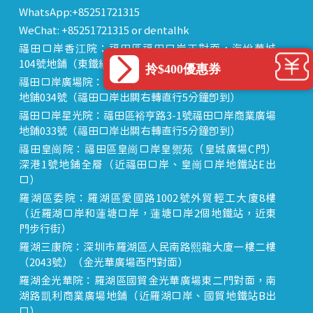
WhatsApp:+85251721315
WeChat: +85251721315 or dentalhk
福田口岸香江院：福田區福田口岸正對面，海悅華城
104號地鋪（東鐵線落馬洲站出關對面即到）
拎$400優惠券
福田口岸廣場院：福田區裕亨路3-1號福田口岸商業廣場
地鋪034號（福田口岸出關右轉直行5分鐘即到）
福田口岸星光院：福田區裕亨路3-1號福田口岸商業廣場
地鋪033號（福田口岸出關右轉直行5分鐘即到）
福田皇崗院：福田區皇崗口岸皇禦苑（皇城廣場C門）
深港1號地鋪全層（近福田口岸、皇崗口岸地鐵站E出
口）
羅湖區委院：羅湖區愛國路1002號外貿輕工大廈8樓
（近羅湖口岸和蓮塘口岸，蓮塘口岸2個地鐵站，近東
門步行街）
羅湖三康院：深圳市羅湖區人民南路熙龍大廈一樓二樓
（2043號）（金光華廣場西門對面）
羅湖金光華院：羅湖區國貿金光華廣場東二門對面，南
湖路凱利商業廣場地鋪（近羅湖口岸、國貿地鐵站B出
口）