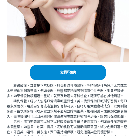
立即預約
輕微酸痛，其實屬正常反應，只係暫時性嘅敏感。呢時候記住唔好用太冷或者
太熱嘅食物刺激牙齒，例如凍飲、熱湯都要稍微等到溫度中性先飲，咁會舒服好
多。如果情況持續超過一星期，就要及時返去牙科檢查，確保牙齒冇其他問題。
講到保養，唔少人忽略日常清潔嘅重要性。美白後要保持好嘅刷牙習慣，每日
最少刷兩次，用美白牙膏或者溫和牙膏都可以，但唔好用太強磨砂成分，以免刮傷
牙面。每次刷牙後可以用漱口水幫手去除口腔內細菌，加強保護。如果想效果更持
久，每隔幾個月可以回牙科診所做跟進檢查或者輕微加強治療，讓笑容保持燦爛。
另外，戒口期間都可以試下以健康飲食幫手維持牙齒亮白。例如食多啲高纖維
水果蔬菜，如蘋果、芹菜、青瓜，呢啲食物可以幫助清潔牙面、減少色素附著。記
住，牙齒美白唔係一勞永逸，要日常持續保護，避免過度染色同壞習慣。