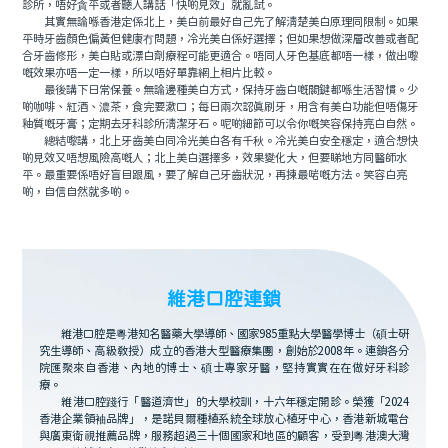
診所，唔好貪平或者聽人講話「快啲見效」就亂試。
其實無論喺香港定係北上，美白前最好自己先了解清楚美白原理同限制。如果
平時牙齒顏色偏黃但健康冇問題，冷光美白係好選擇；但如果想做深層改善或者配
合牙齒修形，美白貼或漂白劑療程可能更適合。唔同人牙色基底都唔一樣，做出嚟
嘅效果亦唔一定一樣，所以唔好單靠網上相片比較。
最後講下日常保養。無論邊種美白方式，保持牙齒白嘅關鍵都喺生活習慣。少
啲咖啡、紅酒、濃茶，食完要漱口；每日兩次認真刷牙，用含有美白功能但唔傷牙
釉質嘅牙膏；定期去牙科診所清潔牙石。呢啲細節可以令你嘅笑容保持亮白自然。
總結嚟講，北上牙齒美白同冷光美白各有千秋。冷光美白安全穩定，適合想快
啲見效又唔想風險高嘅人；北上美白選擇多，效果變化大，但要睇地方同醫師水
平。最重要係唔好盲目跟風，要了解自己牙齒狀況，再揀最啱嘅方法。笑容白亮
啲，自信自然就多啲。
維港口腔連鎖
維港口腔是粵港知名醫藥大學導師、國家985重點大學醫學博士（碩士研
究生導師、高級教授）成立的香港大型醫療集團，創始於2008年。連鎖各分
院匯聚來自香港、內地的博士、碩士專家牙醫，堅持實實在在做好牙科診
療。
維港口腔踐行「醫道濟世」的大學校訓，十六年穩定開診。榮獲「2024
香港企業領袖品牌」，是諾貝爾種植系統全球放心植牙中心，香港新城電台
與廣東衛視推薦品牌，服務超過三十個國家和地區的顧客，受到粵港澳大灣