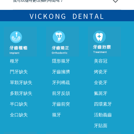
我可以隨時更改預約時間嗎？
可以，請盡早通過wechat或whatsapp聯絡我們，告知我們你原本預約
的時間及資料，並且重新預約的日期及時段
VICKONG DENTAL
種牙
隱形箍牙
美容冠
門牙缺失
牙齒擁擠
烤瓷牙
單顆牙缺失
牙列稀疏
全瓷牙
多顆牙缺失
前牙反頜
氟斑牙
半口缺失
牙齒前突
四環素牙
全口缺失
箍牙
活動義齒
牙貼面