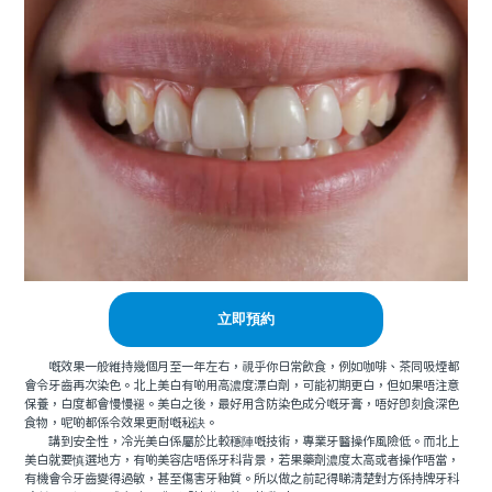
立即預約
嘅效果一般維持幾個月至一年左右，視乎你日常飲食，例如咖啡、茶同吸煙都
會令牙齒再次染色。北上美白有啲用高濃度漂白劑，可能初期更白，但如果唔注意
保養，白度都會慢慢褪。美白之後，最好用含防染色成分嘅牙膏，唔好即刻食深色
食物，呢啲都係令效果更耐嘅秘訣。
講到安全性，冷光美白係屬於比較穩陣嘅技術，專業牙醫操作風險低。而北上
美白就要慎選地方，有啲美容店唔係牙科背景，若果藥劑濃度太高或者操作唔當，
有機會令牙齒變得過敏，甚至傷害牙釉質。所以做之前記得睇清楚對方係持牌牙科