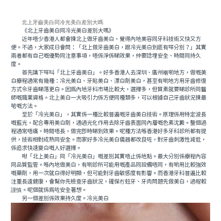
北上牙齒美白同冷光美白差別大嗎
《北上牙齒美白同冷光美白差別大嗎》
近年唔少香港人都會揀北上做牙齒美白，覺得內地美容同牙科技術又快又方
便。不過，大家成日會問：「北上做牙齒美白，跟冷光美白到底有咩分別？」其實
兩者都有自己嘅優勢同注意事項，唔係淨係睇效果，仲要諗埋安全、時間同持久
度。
首先講下咩叫「北上牙齒美白」。好多香港人去深圳、廣州嗰啲地方，做嘅美
白療程通常有幾種：冷光美白、牙貼美白、漂白劑美白，甚至有啲地方用牙齒修復
方式令牙齒睇落更白。因為內地牙科市場比較大，選擇多，但質素就要睇診所同醫
師嘅職業資格。北上美白一大吸引力係方便同種類多，可以根據自己牙齒狀況揀最
啱嘅方法。
至於「冷光美白」，其實係一種比較普遍嘅牙齒美白技術。原理係用特定波長
嘅藍光，配合專用美白劑，通過光化作用去除牙齒表面同內層嘅色素沈澱。整個過
程通常唔痛，時間唔長，做完即時睇到效果。呢種方法喺香港好多牙科診所都有提
供，技術相對成熟同安全。而家好多冷光美白儀器都改良咗，對牙齒刺激性減低，
係追求快速變白嘅人好選擇。
咁「北上美白」同「冷光美白」嘅差別其實唔止係地點。最大分別係療程內容
同品質監管。喺內地做美白，有啲診所可能用嘅產品同設備唔同，有啲用比較強效
嘅藥劑，用一次就白得好明顯，但可能對牙齒敏感度有影響。而香港牙科普遍比較
注重長遠健康，會幫你先檢查牙齒狀況，確保冇蛀牙、牙肉問題先做美白，過程較
謹慎。呢個就係為咗安全著想。
另一個差別係效果持久度。冷光美白