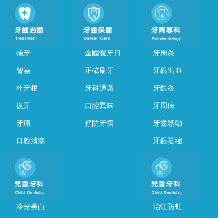
補牙
全國愛牙日
牙周炎
智齒
正確刷牙
牙齦出血
杜牙根
牙科通識
牙齦炎
拔牙
口腔異味
牙周病
牙痛
預防牙病
牙齒鬆動
口腔潰瘍
牙齦萎縮
冷光美白
治蛀防蛀