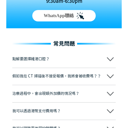
9:30am-6:30pm
WhatsApp聯絡
常見問題
點解要選擇維港口腔？
維港口腔踐行「醫道濟世」的大學校訓，各分院匯聚來自香港、內地的
博士碩士高資歷牙醫，十七年穩定開診。榮獲「2024香港企業領袖品
假如我在 CT 掃描後不接受報價，我將會被收費嗎？？
牌」、「2025香港企業領袖品牌」，是諾貝爾種植系統全球放心植牙中
心，香港新城電台與廣東衛視推薦品牌
不會！只要未開始實際服務之前，你不會被收取任何費用。
至今已服務超過三十個國家和地區的顧客，受到粵港澳大灣區及周邊城
市市民極高的口碑評價及信任推薦 珠海、深圳設有八大分院，香港亦設
治療過程中，會出現額外加價的情況嗎？
有咨詢及服務保障中心，有任何問題都可以隨時預約免費咨詢，讓人十
分放心
不會，治療前我們會詳細說明治療方案及對應的價錢，顧客同意並簽字
後，我們才會正式進行診療服務
我可以透過港幣支付費用嗎？
可以。維港口腔會按照當日匯率轉算收取費用，而匯率會及時告知客人