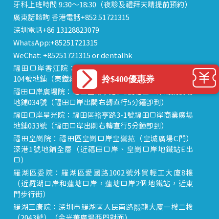
牙科上班時間 9:30～18:30（夜診及禮拜天請提前預約）
廣東話諮詢 香港電話+852 51721315
深圳電話+86 13128823079
WhatsApp:+85251721315
WeChat: +85251721315 or dentalhk
福田口岸香江院：福田區福田口岸正對面，海悅華城
拎$400優惠券
104號地鋪（東鐵線落馬洲站出關對面即到）
福田口岸廣場院：福田區裕亨路3-1號福田口岸商業廣場
地鋪034號（福田口岸出關右轉直行5分鐘即到）
福田口岸星光院：福田區裕亨路3-1號福田口岸商業廣場
地鋪033號（福田口岸出關右轉直行5分鐘即到）
福田皇崗院：福田區皇崗口岸皇禦苑（皇城廣場C門）
深港1號地鋪全層（近福田口岸、皇崗口岸地鐵站E出
口）
羅湖區委院：羅湖區愛國路1002號外貿輕工大廈8樓
（近羅湖口岸和蓮塘口岸，蓮塘口岸2個地鐵站，近東
門步行街）
羅湖三康院：深圳市羅湖區人民南路熙龍大廈一樓二樓
（2043號）（金光華廣場西門對面）