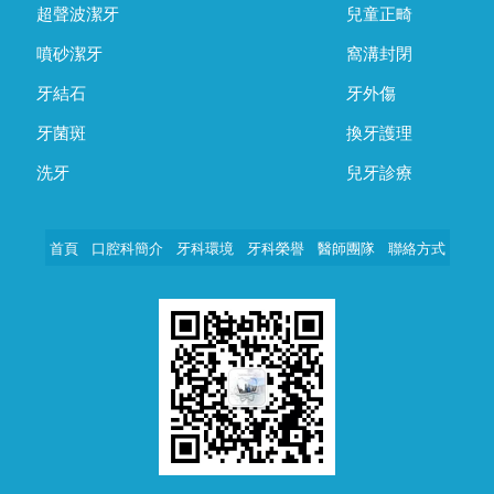
超聲波潔牙
兒童正畸
噴砂潔牙
窩溝封閉
牙結石
牙外傷
牙菌斑
換牙護理
洗牙
兒牙診療
首頁
口腔科簡介
牙科環境
牙科榮譽
醫師團隊
聯絡方式