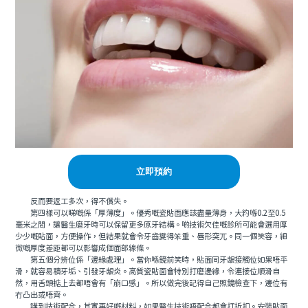
立即預約
反而要返工多次，得不償失。
第四樣可以睇嘅係「厚薄度」。優秀嘅瓷貼面應該盡量薄身，大約喺0.2至0.5
毫米之間，讓醫生磨牙時可以保留更多原牙結構。啲技術欠佳嘅診所可能會選用厚
少少嘅貼面，方便操作，但結果就會令牙齒變得笨重、唇形突兀。同一個笑容，細
微嘅厚度差距都可以影響成個面部線條。
第五個分辨位係「邊緣處理」。當你喺鏡前笑時，貼面同牙龈接觸位如果唔平
滑，就容易積牙垢、引發牙龈炎。高質瓷貼面會特別打磨邊緣，令連接位順滑自
然，用舌頭掂上去都唔會有「崩口感」。所以做完後記得自己照鏡檢查下，邊位有
冇凸出或唔齊。
講到技術配合，其實再好嘅材料，如果醫生技術唔配合都會打折扣。安裝貼面