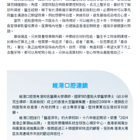
講究精確磨削，角度、深度同黏合時間都要控制到位。去北上整牙前，最好先了解
診所資曆、醫生經驗，睇下有冇清晰展示案例或者前後對比相。必要時仲可以事先
同醫生溝通自己期望效果，例如想要咩白度、笑線形狀，避免最後成品唔合心意。
當然，瓷貼面唔係一次就永久。保持得好，可以維持七至十年，平時刷牙、飲
食習慣都影響佢壽命。就算喺內地整，也建議返香港定期檢查，確保牙龈健康冇問
題。
最後講返，分辨質量唔單睇外觀，仲要綜合材料性能、醫生手工同後期護理。
如果你打算北上做，唔需要一味追求「最白」或者「最薄」，反而要追求「最自
然」。畢竟，真正靓嘅笑容係由內而外，自然、舒服、無違和感。希望大家下次上
去整牙時，都可以用呢啲小貼士，分辨出高質材料，安心咁笑出最真嘅自己。
維港口腔連鎖
維港口腔是粵港知名醫藥大學導師、國家985重點大學醫學博士（碩士研
究生導師、高級教授）成立的香港大型醫療集團，創始於2008年。連鎖各分
院匯聚來自香港、內地的博士、碩士專家牙醫，堅持實實在在做好牙科診
療。
維港口腔踐行「醫道濟世」的大學校訓，十六年穩定開診。榮獲「2024
香港企業領袖品牌」，是諾貝爾種植系統全球放心植牙中心，香港新城電台
與廣東衛視推薦品牌，服務超過三十個國家和地區的顧客，受到粵港澳大灣
區及周邊城市市民的歡迎與信任。