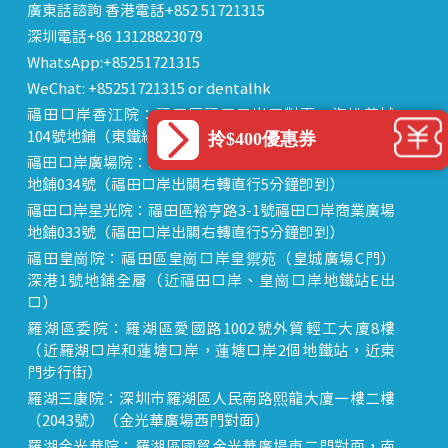
廣東話諮詢 香港電話+852 51721315
深圳電話+86 13128823079
WhatsApp:+85251721315
WeChat: +85251721315 or dentalhk
福田口岸香江院：福田區福田口岸正對面，海悅華城
拎$400優惠券
104號地鋪（東鐵線落馬洲站出關對面即到）
福田口岸廣場院：福田區裕亨路3-1號福田口岸商業廣場
地鋪034號（福田口岸出關右轉直行5分鐘即到）
福田口岸星光院：福田區裕亨路3-1號福田口岸商業廣場
地鋪033號（福田口岸出關右轉直行5分鐘即到）
福田皇崗院：福田區皇崗口岸皇禦苑（皇城廣場C門）
深港1號地鋪全層（近福田口岸、皇崗口岸地鐵站E出
口）
羅湖區委院：羅湖區愛國路1002號外貿輕工大廈8樓
（近羅湖口岸和蓮塘口岸，蓮塘口岸2個地鐵站，近東
門步行街）
羅湖三康院：深圳市羅湖區人民南路熙龍大廈一樓二樓
（2043號）（金光華廣場西門對面）
羅湖金光華院：羅湖區國貿金光華廣場東二門對面，南