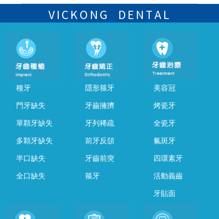
可以，請盡早通過wechat或whatsapp聯絡我們，告知我們你原本預約
的時間及資料，並且重新預約的日期及時段
VICKONG DENTAL
種牙
隱形箍牙
美容冠
門牙缺失
牙齒擁擠
烤瓷牙
單顆牙缺失
牙列稀疏
全瓷牙
多顆牙缺失
前牙反頜
氟斑牙
半口缺失
牙齒前突
四環素牙
全口缺失
箍牙
活動義齒
牙貼面