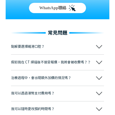
WhatsApp聯絡
常見問題
點解要選擇維港口腔？
維港口腔踐行「醫道濟世」的大學校訓，各分院匯聚來自香港、內地的
博士碩士高資歷牙醫，十七年穩定開診。榮獲「2024香港企業領袖品
假如我在 CT 掃描後不接受報價，我將會被收費嗎？？
牌」、「2025香港企業領袖品牌」，是諾貝爾種植系統全球放心植牙中
心，香港新城電台與廣東衛視推薦品牌
不會！只要未開始實際服務之前，你不會被收取任何費用。
至今已服務超過三十個國家和地區的顧客，受到粵港澳大灣區及周邊城
市市民極高的口碑評價及信任推薦 珠海、深圳設有八大分院，香港亦設
治療過程中，會出現額外加價的情況嗎？
有咨詢及服務保障中心，有任何問題都可以隨時預約免費咨詢，讓人十
分放心
不會，治療前我們會詳細說明治療方案及對應的價錢，顧客同意並簽字
後，我們才會正式進行診療服務
我可以透過港幣支付費用嗎？
可以。維港口腔會按照當日匯率轉算收取費用，而匯率會及時告知客人
我可以隨時更改預約時間嗎？