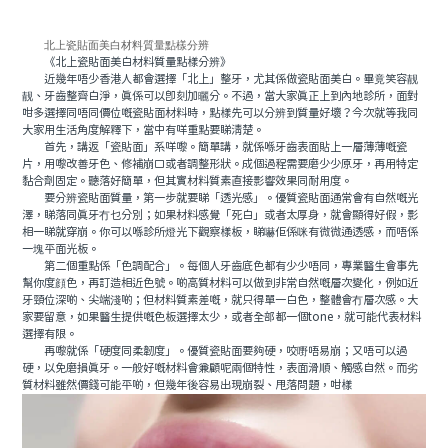
北上瓷貼面美白材料質量點樣分辨
《北上瓷貼面美白材料質量點樣分辨》
近幾年唔少香港人都會選擇「北上」整牙，尤其係做瓷貼面美白。畢竟笑容靓
靓、牙齒整齊白淨，真係可以即刻加曬分。不過，當大家真正上到內地診所，面對
咁多選擇同唔同價位嘅瓷貼面材料時，點樣先可以分辨到質量好壞？今次就等我同
大家用生活角度解釋下，當中有咩重點要睇清楚。
首先，講返「瓷貼面」系咩嚟。簡單講，就係喺牙齒表面貼上一層薄薄嘅瓷
片，用嚟改善牙色、修補崩口或者調整形狀。成個過程需要磨少少原牙，再用特定
黏合劑固定。聽落好簡單，但其實材料質素直接影響效果同耐用度。
要分辨瓷貼面質量，第一步就要睇「透光感」。優質瓷貼面通常會有自然嘅光
澤，睇落同真牙冇乜分別；如果材料感覺「死白」或者太厚身，就會顯得好假，影
相一睇就穿崩。你可以喺診所燈光下觀察樣板，睇嚇佢係咪有微微通透感，而唔係
一塊平面光板。
第二個重點係「色調配合」。每個人牙齒底色都有少少唔同，專業醫生會事先
幫你度顔色，再訂造相近色號。啲高質材料可以做到非常自然嘅層次變化，例如近
牙頸位深啲、尖端淺啲；但材料質素差嘅，就只得單一白色，整體會冇層次感。大
家要留意，如果醫生提供嘅色板選擇太少，或者全部都一個tone，就可能代表材料
選擇有限。
再嚟就係「硬度同柔韌度」。優質瓷貼面要夠硬，咬嘢唔易崩；又唔可以過
硬，以免磨損真牙。一般好嘅材料會兼顧呢兩個特性，表面滑順、觸感自然。而劣
質材料雖然價錢可能平啲，但幾年後容易出現崩裂、甩落問題，咁樣