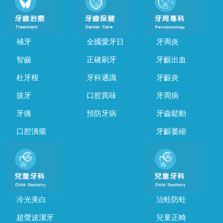
補牙
全國愛牙日
牙周炎
智齒
正確刷牙
牙齦出血
杜牙根
牙科通識
牙齦炎
拔牙
口腔異味
牙周病
牙痛
預防牙病
牙齒鬆動
口腔潰瘍
牙齦萎縮
冷光美白
治蛀防蛀
超聲波潔牙
兒童正畸