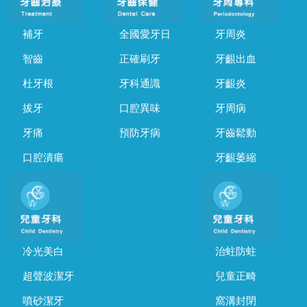
補牙
全國愛牙日
牙周炎
智齒
正確刷牙
牙齦出血
杜牙根
牙科通識
牙齦炎
拔牙
口腔異味
牙周病
牙痛
預防牙病
牙齒鬆動
口腔潰瘍
牙齦萎縮
冷光美白
治蛀防蛀
超聲波潔牙
兒童正畸
噴砂潔牙
窩溝封閉