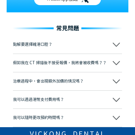
常見問題
點解要選擇維港口腔？
維港口腔踐行「醫道濟世」的大學校訓，各分院匯聚來自香港、內地的
博士碩士高資歷牙醫，十七年穩定開診。榮獲「2024香港企業領袖品
假如我在 CT 掃描後不接受報價，我將會被收費嗎？？
牌」、「2025香港企業領袖品牌」，是諾貝爾種植系統全球放心植牙中
心，香港新城電台與廣東衛視推薦品牌
不會！只要未開始實際服務之前，你不會被收取任何費用。
至今已服務超過三十個國家和地區的顧客，受到粵港澳大灣區及周邊城
市市民極高的口碑評價及信任推薦 珠海、深圳設有八大分院，香港亦設
治療過程中，會出現額外加價的情況嗎？
有咨詢及服務保障中心，有任何問題都可以隨時預約免費咨詢，讓人十
分放心
不會，治療前我們會詳細說明治療方案及對應的價錢，顧客同意並簽字
後，我們才會正式進行診療服務
我可以透過港幣支付費用嗎？
可以。維港口腔會按照當日匯率轉算收取費用，而匯率會及時告知客人
我可以隨時更改預約時間嗎？
可以，請盡早通過wechat或whatsapp聯絡我們，告知我們你原本預約
的時間及資料，並且重新預約的日期及時段
VICKONG DENTAL