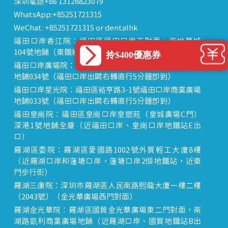
深圳電話+86 13128823079
WhatsApp:+85251721315
WeChat: +85251721315 or dentalhk
福田口岸香江院：福田區福田口岸正對面，海悅華城
104號地鋪（東鐵線落馬洲站出關對面即到）
拎$400優惠券
福田口岸廣場院：福田區裕亨路3-1號福田口岸商業廣場
地鋪034號（福田口岸出關右轉直行5分鐘即到）
福田口岸星光院：福田區裕亨路3-1號福田口岸商業廣場
地鋪033號（福田口岸出關右轉直行5分鐘即到）
福田皇崗院：福田區皇崗口岸皇禦苑（皇城廣場C門）
深港1號地鋪全層（近福田口岸、皇崗口岸地鐵站E出
口）
羅湖區委院：羅湖區愛國路1002號外貿輕工大廈8樓
（近羅湖口岸和蓮塘口岸，蓮塘口岸2個地鐵站，近東
門步行街）
羅湖三康院：深圳市羅湖區人民南路熙龍大廈一樓二樓
（2043號）（金光華廣場西門對面）
羅湖金光華院：羅湖區國貿金光華廣場東二門對面，南
湖路凱利商業廣場地鋪（近羅湖口岸、國貿地鐵站B出