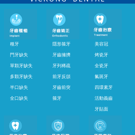
種牙
隱形箍牙
美容冠
門牙缺失
牙齒擁擠
烤瓷牙
單顆牙缺失
牙列稀疏
全瓷牙
多顆牙缺失
前牙反頜
氟斑牙
半口缺失
牙齒前突
四環素牙
全口缺失
箍牙
活動義齒
牙貼面