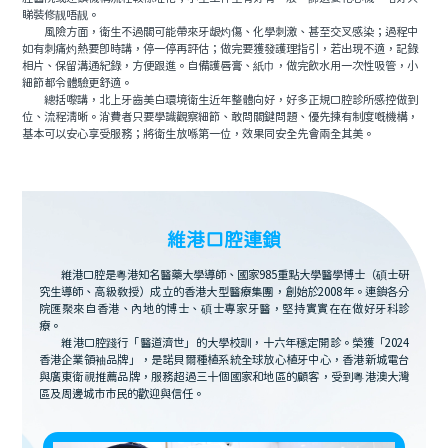
睇裝修靓唔靓。
風險方面，衛生不過關可能帶來牙龈灼傷、化學刺激、甚至交叉感染；過程中
如有刺痛灼熱要即時講，停一停再評估；做完要獲發護理指引，若出現不適，記錄
相片、保留溝通紀錄，方便跟進。自備護唇膏、紙巾，做完飲水用一次性吸管，小
細節都令體驗更舒適。
總括嚟講，北上牙齒美白環境衛生近年整體向好，好多正規口腔診所感控做到
位、流程清晰。消費者只要學識觀察細節、敢問關鍵問題、優先揀有制度嘅機構，
基本可以安心享受服務；將衛生放喺第一位，效果同安全先會兩全其美。
維港口腔連鎖
維港口腔是粵港知名醫藥大學導師、國家985重點大學醫學博士（碩士研
究生導師、高級教授）成立的香港大型醫療集團，創始於2008年。連鎖各分
院匯聚來自香港、內地的博士、碩士專家牙醫，堅持實實在在做好牙科診
療。
維港口腔踐行「醫道濟世」的大學校訓，十六年穩定開診。榮獲「2024
香港企業領袖品牌」，是諾貝爾種植系統全球放心植牙中心，香港新城電台
與廣東衛視推薦品牌，服務超過三十個國家和地區的顧客，受到粵港澳大灣
區及周邊城市市民的歡迎與信任。