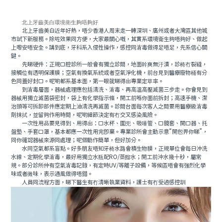
北上牙齒美白環境衛生夠唔夠好
北上牙齒美白近年好熱，唔少香港人周末走一轉深圳、廣州或者大灣區其他城
市試下新服務。除咗效果同方便，大家最關心嘅，其實系環境衛生夠唔夠好、做起
上嚟安唔安全。講到底，牙科系入侵性操作，感控同消毒做得足唔足，先系信心關
鍵。
先睇硬件：正規口腔診所一般會有獨立診間，地面幹爽無汙漬，診椅冇裂縫，
接觸位有透明保護膜；空氣有換氣系統或者空氣淨化機，前台見到醫療廢物桶有分
色同蓋好封口。呢啲都系基本面，第一眼就睇得出專業定草率。
到消毒層面，器械處理應包括清洗、消毒、再高溫高壓滅菌三步走。你會見到
器械用獨立滅菌袋密封，袋上有化學指示條，開工前喺你面前拆封；高速手機、潔
治頭等可拆卸部件應定期上油清洗再滅菌。診間台面每次客人之間要用醫療級消毒
劑抹拭，並留夠作用時間，呢啲細節決定有冇交叉感染風險。
一次性用品要見得到、用得出：口水杯、圍兜、吸唾管、口鏡套、開口器、托
盤墊、手套口罩，基本都應一次性用完即棄。專業診所會主動示意“開包畀你睇”，
同你確認器械來源同處理；呢個動作簡單，但好加分。
水同空氣都系盲點。好多朋友唔知牙椅水路會積生物膜，正規單位會每日沖洗
水線、定期化學消毒，最好用獨立水瓶配RO/蒸餾水；開工前沖水幾十秒，屬常
規。部分診所仲有空氣消毒記錄，有定時UV/等離子設備，等候區唔會有強烈化學
味或者黴味，表示通風做得唔錯。
人員同流程方面，睇下醫生有冇清晰執業資料，護士有冇受過感控訓