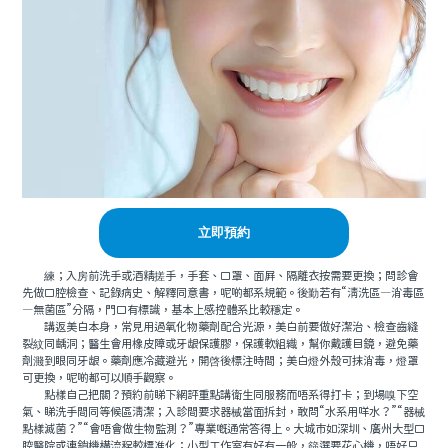
立即預約
練；入房前洗手或酒精搓手，手套、口罩、面屏、隔離衣按需要更換；問診會
先做口腔檢查、記錄病史、解釋同意書，呢啲都系規範。後勤若有“清洗區—消毒區
—無菌區”分隔，門口有標識，基本上感控體系比較穩定。
講返美白本身，常見用過氧化物藥劑配合光源，美白前要做好潔治、檢查齒縫
裂紋同齲洞；醫生會用橡皮障或牙龈保護膠，保護軟組織，幫你戴護目鏡，避免藥
劑濺到眼同牙龈。藥劑應冷藏避光，開啓後標注時間；美白燈外殼可抹消毒，燈罩
可更換，呢啲都可以順手觀察。
點樣自己把關？預約前睇下網評重點講衛生同服務而唔系得打卡；到場嗅下空
氣、睇洗手間同等候區清潔；入診間要求器械當面拆封，敢問“水系用咩水？”“器械
點樣滅菌？”“會唔會做生物監測？”專業嘅通常答得上。大城市如深圳、廣州大型口
腔醫院或連鎖機構流程較標准化；小型工作室有好有一般，篩選要花心機，唔好只