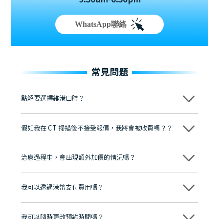
WhatsApp聯絡
常見問題
點解要選擇維港口腔？
維港口腔踐行「醫道濟世」的大學校訓，各分院匯聚來自香港、內地的
博士碩士高資歷牙醫，十七年穩定開診。榮獲「2024香港企業領袖品
假如我在 CT 掃描後不接受報價，我將會被收費嗎？？
牌」、「2025香港企業領袖品牌」，是諾貝爾種植系統全球放心植牙中
心，香港新城電台與廣東衛視推薦品牌
不會！只要未開始實際服務之前，你不會被收取任何費用。
至今已服務超過三十個國家和地區的顧客，受到粵港澳大灣區及周邊城
市市民極高的口碑評價及信任推薦 珠海、深圳設有八大分院，香港亦設
治療過程中，會出現額外加價的情況嗎？
有咨詢及服務保障中心，有任何問題都可以隨時預約免費咨詢，讓人十
分放心
不會，治療前我們會詳細說明治療方案及對應的價錢，顧客同意並簽字
後，我們才會正式進行診療服務
我可以透過港幣支付費用嗎？
可以。維港口腔會按照當日匯率轉算收取費用，而匯率會及時告知客人
我可以隨時更改預約時間嗎？