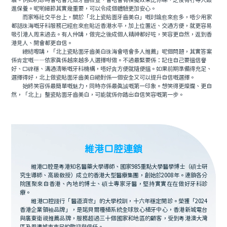
驟。例如初診時會唔會先做牙齒檢查、會唔會有模擬效果比你睇、之後有冇專人跟
進保養。呢啲細節其實幾重要，可以令成個體驗更加安心。
而家喺社交平台上，關於「北上瓷貼面牙齒美白」嘅討論愈來愈多，唔少用家
都話珠海嘅牙科服務已經愈來愈貼近香港水平，加上位置近、交通方便，就更容易
吸引港人周末過去。有人仲講，做完之後成個人精神都好咗，笑容更自然，返到香
港見人、開會都更自信。
總結嚟講，「北上瓷貼面牙齒美白珠海會唔會多人推薦」呢個問題，其實答案
係肯定嘅——依家真係越來越多人選擇咁做。不過最緊要係：記住自己要搵信譽
好、口碑穩、溝通清晰嘅牙科機構，唔好貪方便就隨便搵。如果前期準備得充足、
選擇得好，北上做瓷貼面牙齒美白絕對係一個安全又可以提升自信嘅選擇。
始終笑容係最簡單嘅魅力，同時亦係最真誠嘅第一印象。想笑得更燦爛、更自
然，「北上」整瓷貼面牙齒美白，可能就係你踏出自信笑容嘅第一步。
維港口腔連鎖
維港口腔是粵港知名醫藥大學導師、國家985重點大學醫學博士（碩士研
究生導師、高級教授）成立的香港大型醫療集團，創始於2008年。連鎖各分
院匯聚來自香港、內地的博士、碩士專家牙醫，堅持實實在在做好牙科診
療。
維港口腔踐行「醫道濟世」的大學校訓，十六年穩定開診。榮獲「2024
香港企業領袖品牌」，是諾貝爾種植系統全球放心植牙中心，香港新城電台
與廣東衛視推薦品牌，服務超過三十個國家和地區的顧客，受到粵港澳大灣