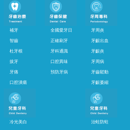
補牙
全國愛牙日
牙周炎
智齒
正確刷牙
牙齦出血
杜牙根
牙科通識
牙齦炎
拔牙
口腔異味
牙周病
牙痛
預防牙病
牙齒鬆動
口腔潰瘍
牙齦萎縮
冷光美白
治蛀防蛀