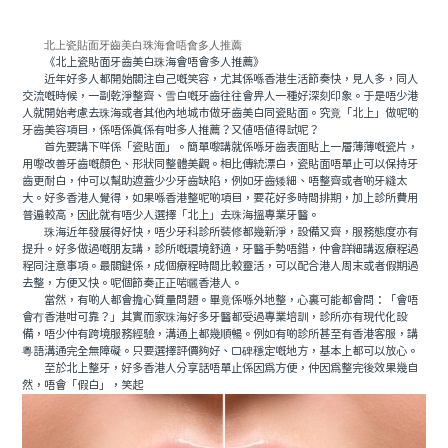
北上瓷貼面牙齒美白珠海會唔會多人推薦
《北上瓷貼面牙齒美白珠海會唔會多人推薦》
近年好多人都開始關注自己嘅笑容，尤其係喺香港生活節奏快，見人多，同人
交流嘅時候，一副乾淨整齊、雪白嘅牙齒往往會畀人一種好深刻印象。于是唔少港
人就開始考慮去珠海或者其他內地城市做牙齒美白同瓷貼面。究竟「北上」做呢啲
牙齒美容項目，係唔係真係有咁多人推薦？又值唔值得試呢？
首先要講下咩係「瓷貼面」。簡單嚟講就係喺牙齒表面貼上一層薄薄嘅瓷片，
用嚟改善牙齒嘅顏色、形狀同整體美觀。相比傳統漂白，瓷貼面唔單止可以保持牙
齒更耐白，仲可以幫助遮蓋少少牙齒缺陷，例如牙齒矮細、唔整齊或者啲牙縫太
大。好多香港人覺得，如果喺香港整呢啲項目，要花好多時間排期，加上診所費用
普遍較高，因此就有唔少人選擇「北上」去珠海搵專業牙醫。
珠海近年發展得好快，唔少牙科診所裝修都幾新淨，設備又齊，服務態度亦有
提升。好多做過嘅朋友講，診所嘅環境舒適，牙醫手勢唔錯，仲會詳細講返療程過
程同注意事項。最關鍵係，成個療程時間比較靈活，可以配合港人周末或者假期過
去整，方便又快。呢個節奏正正啱曬香港人。
當然，有啲人都會擔心質量問題。畢竟係喺外地整，心裏可能都會問：「會唔
會冇香港咁可靠？」其實而家珠海好多牙醫都受過專業培訓，診所亦有現代化設
備，唔少仲有跨境服務經驗，溝通上都幾順暢。例如有啲診所甚至有香港客服，講
粵語溝通完全無障礙。只要選擇評價夠好、口碑穩定嘅地方，基本上都可以放心。
至於北上整牙，好多香港人分享話唔單止係因為方便，仲因為整完後效果幾自
然，唔會「假白」，笑起