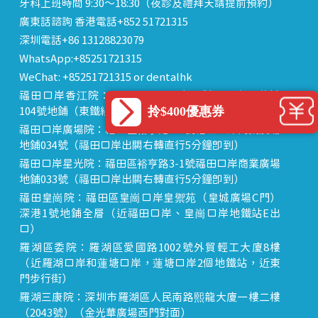
牙科上班時間 9:30～18:30（夜診及禮拜天請提前預約）
廣東話諮詢 香港電話+852 51721315
深圳電話+86 13128823079
WhatsApp:+85251721315
WeChat: +85251721315 or dentalhk
福田口岸香江院：福田區福田口岸正對面，海悅華城
拎$400優惠券
104號地鋪（東鐵線落馬洲站出關對面即到）
福田口岸廣場院：福田區裕亨路3-1號福田口岸商業廣場
地鋪034號（福田口岸出關右轉直行5分鐘即到）
福田口岸星光院：福田區裕亨路3-1號福田口岸商業廣場
地鋪033號（福田口岸出關右轉直行5分鐘即到）
福田皇崗院：福田區皇崗口岸皇禦苑（皇城廣場C門）
深港1號地鋪全層（近福田口岸、皇崗口岸地鐵站E出
口）
羅湖區委院：羅湖區愛國路1002號外貿輕工大廈8樓
（近羅湖口岸和蓮塘口岸，蓮塘口岸2個地鐵站，近東
門步行街）
羅湖三康院：深圳市羅湖區人民南路熙龍大廈一樓二樓
（2043號）（金光華廣場西門對面）