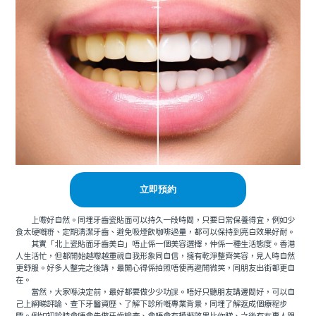
立即預約
上嚟好自然。同埋牙齒瓷貼面可以持久一段時間，只要日常保養得宜，例如少
食太硬嘅嘢、定期清潔牙齒、避免吸煙飲咖啡過量，都可以保持到亮白效果好耐。
其實「北上瓷貼面牙齒美白」唔止係一個美容選擇，仲係一種生活態度。香港
人生活忙，但都開始越嚟越重視自我形象同自信，擁有乾淨整齊笑容，見人時自然
更舒服。好多人整完之後講，最開心得係拍照唔使再避開微笑，同朋友出街都更自
在。
當然，大家喺決定前，最好都要做少少功課。唔好只聽朋友講邊間好，可以自
己上網睇評論、查下牙醫資歷、了解下診所嘅專業背景，同埋了解返成個療程步