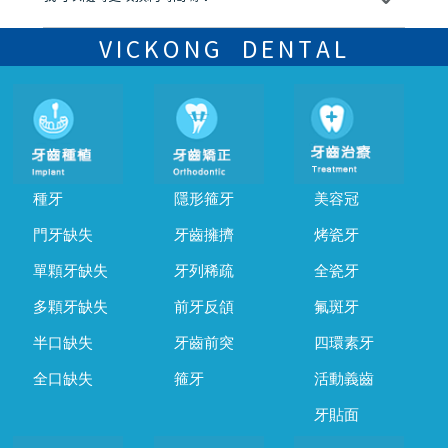
可以，請盡早通過wechat或whatsapp聯絡我們，告知我們你原本預約
的時間及資料，並且重新預約的日期及時段
VICKONG DENTAL
種牙
隱形箍牙
美容冠
門牙缺失
牙齒擁擠
烤瓷牙
單顆牙缺失
牙列稀疏
全瓷牙
多顆牙缺失
前牙反頜
氟斑牙
半口缺失
牙齒前突
四環素牙
全口缺失
箍牙
活動義齒
牙貼面