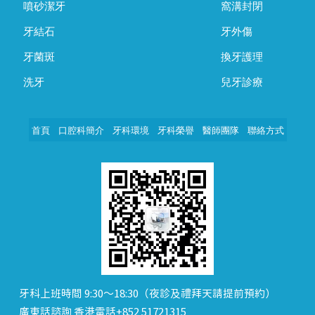
噴砂潔牙
窩溝封閉
牙結石
牙外傷
牙菌斑
換牙護理
洗牙
兒牙診療
首頁
口腔科簡介
牙科環境
牙科榮譽
醫師團隊
聯絡方式
牙科上班時間 9:30～18:30（夜診及禮拜天請提前預約）
廣東話諮詢 香港電話+852 51721315