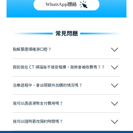
WhatsApp聯絡
常見問題
點解要選擇維港口腔？
維港口腔踐行「醫道濟世」的大學校訓，各分院匯聚來自香港、內地的
博士碩士高資歷牙醫，十七年穩定開診。榮獲「2024香港企業領袖品
假如我在 CT 掃描後不接受報價，我將會被收費嗎？？
牌」、「2025香港企業領袖品牌」，是諾貝爾種植系統全球放心植牙中
心，香港新城電台與廣東衛視推薦品牌
不會！只要未開始實際服務之前，你不會被收取任何費用。
至今已服務超過三十個國家和地區的顧客，受到粵港澳大灣區及周邊城
市市民極高的口碑評價及信任推薦 珠海、深圳設有八大分院，香港亦設
治療過程中，會出現額外加價的情況嗎？
有咨詢及服務保障中心，有任何問題都可以隨時預約免費咨詢，讓人十
分放心
不會，治療前我們會詳細說明治療方案及對應的價錢，顧客同意並簽字
後，我們才會正式進行診療服務
我可以透過港幣支付費用嗎？
可以。維港口腔會按照當日匯率轉算收取費用，而匯率會及時告知客人
我可以隨時更改預約時間嗎？
可以，請盡早通過wechat或whatsapp聯絡我們，告知我們你原本預約