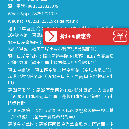
深圳電話+86 13128823079
WhatsApp:+85251721315
WeChat: +85251721315 or dentalhk
福田口岸香江院：福田區福田口岸正對面，海悅華城
104號地鋪（東鐵線落馬洲站出關對面即到）
拎$400優惠券
福田口岸廣場院：福田區裕亨路3-1號福田口岸商業廣場
地鋪034號（福田口岸出關右轉直行5分鐘即到）
福田口岸星光院：福田區裕亨路3-1號福田口岸商業廣場
地鋪033號（福田口岸出關右轉直行5分鐘即到）
福田皇崗院：福田區皇崗口岸皇禦苑（皇城廣場C門）
深港1號地鋪全層（近福田口岸、皇崗口岸地鐵站E出
口）
羅湖區委院：羅湖區愛國路1002號外貿輕工大廈8樓
（近羅湖口岸和蓮塘口岸，蓮塘口岸2個地鐵站，近東
門步行街）
羅湖三康院：深圳市羅湖區人民南路熙龍大廈一樓二樓
（2043號）（金光華廣場西門對面）
羅湖金光華院：羅湖區國貿金光華廣場東二門對面，南