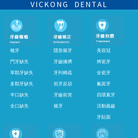
的時間及資料，並且重新預約的日期及時段
VICKONG DENTAL
種牙
隱形箍牙
美容冠
門牙缺失
牙齒擁擠
烤瓷牙
單顆牙缺失
牙列稀疏
全瓷牙
多顆牙缺失
前牙反頜
氟斑牙
半口缺失
牙齒前突
四環素牙
全口缺失
箍牙
活動義齒
牙貼面