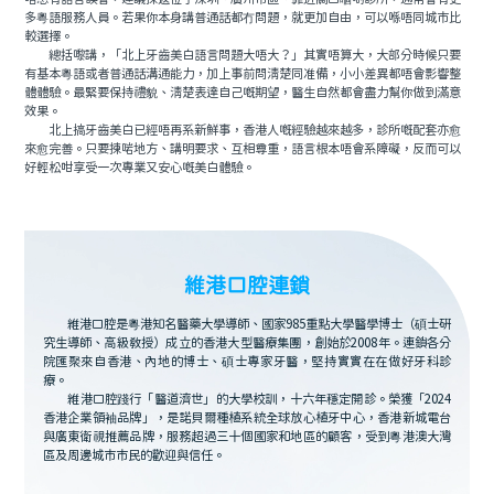
多粵語服務人員。若果你本身講普通話都冇問題，就更加自由，可以喺唔同城市比
較選擇。
總括嚟講，「北上牙齒美白語言問題大唔大？」其實唔算大，大部分時候只要
有基本粵語或者普通話溝通能力，加上事前問清楚同准備，小小差異都唔會影響整
體體驗。最緊要保持禮貌、清楚表達自己嘅期望，醫生自然都會盡力幫你做到滿意
效果。
北上搞牙齒美白已經唔再系新鮮事，香港人嘅經驗越來越多，診所嘅配套亦愈
來愈完善。只要揀啱地方、講明要求、互相尊重，語言根本唔會系障礙，反而可以
好輕松咁享受一次專業又安心嘅美白體驗。
維港口腔連鎖
維港口腔是粵港知名醫藥大學導師、國家985重點大學醫學博士（碩士研
究生導師、高級教授）成立的香港大型醫療集團，創始於2008年。連鎖各分
院匯聚來自香港、內地的博士、碩士專家牙醫，堅持實實在在做好牙科診
療。
維港口腔踐行「醫道濟世」的大學校訓，十六年穩定開診。榮獲「2024
香港企業領袖品牌」，是諾貝爾種植系統全球放心植牙中心，香港新城電台
與廣東衛視推薦品牌，服務超過三十個國家和地區的顧客，受到粵港澳大灣
區及周邊城市市民的歡迎與信任。