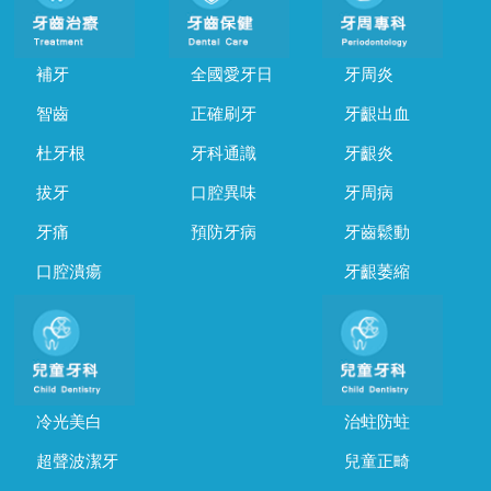
補牙
全國愛牙日
牙周炎
智齒
正確刷牙
牙齦出血
杜牙根
牙科通識
牙齦炎
拔牙
口腔異味
牙周病
牙痛
預防牙病
牙齒鬆動
口腔潰瘍
牙齦萎縮
冷光美白
治蛀防蛀
超聲波潔牙
兒童正畸