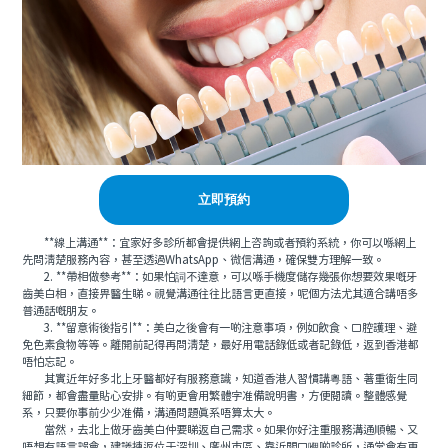
立即預約
**線上溝通**：宜家好多診所都會提供網上咨詢或者預約系統，你可以喺網上
先問清楚服務內容，甚至透過WhatsApp、微信溝通，確保雙方理解一致。
2. **帶相做參考**：如果怕詞不達意，可以喺手機度儲存幾張你想要效果嘅牙
齒美白相，直接畀醫生睇。視覺溝通往往比語言更直接，呢個方法尤其適合講唔多
普通話嘅朋友。
3. **留意術後指引**：美白之後會有一啲注意事項，例如飲食、口腔護理、避
免色素食物等等。離開前記得再問清楚，最好用電話錄低或者記錄低，返到香港都
唔怕忘記。
其實近年好多北上牙醫都好有服務意識，知道香港人習慣講粵語、著重衛生同
細節，都會盡量貼心安排。有啲更會用繁體字准備說明書，方便閱讀。整體感覺
系，只要你事前少少准備，溝通問題真系唔算太大。
當然，去北上做牙齒美白仲要睇返自己需求。如果你好注重服務溝通順暢、又
唔想有語言誤會，建議揀返位于深圳、廣州市區、靠近關口嗰啲診所，通常會有更