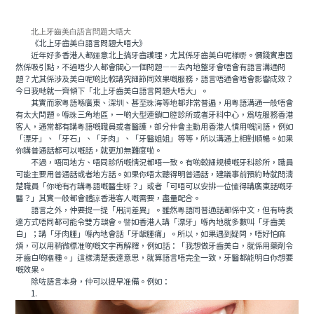
北上牙齒美白語言問題大唔大
《北上牙齒美白語言問題大唔大》
近年好多香港人都鍾意北上搞牙齒護理，尤其係牙齒美白呢樣嘢。價錢實惠固
然係吸引點，不過唔少人都會關心一個問題——去內地整牙會唔會有語言溝通問
題？尤其係涉及美白呢啲比較講究細節同效果嘅服務，語言唔通會唔會影響成效？
今日我哋就一齊傾下「北上牙齒美白語言問題大唔大」。
其實而家粵語喺廣東、深圳、甚至珠海等地都非常普遍，用粵語溝通一般唔會
有太大問題。喺珠三角地區，一啲大型連鎖口腔診所或者牙科中心，爲咗服務香港
客人，通常都有講粵語嘅職員或者醫護，部分仲會主動用香港人慣用嘅詞語，例如
「漂牙」、「牙石」、「牙肉」、「牙醫姐姐」等等，所以溝通上相對順暢。如果
你講普通話都可以嘅話，就更加無難度啦。
不過，唔同地方、唔同診所嘅情況都唔一致。有啲較細規模嘅牙科診所，職員
可能主要用普通話或者地方話。如果你唔太聽得明普通話，建議事前預約時就問清
楚職員「你哋有冇講粵語嘅醫生呀？」或者「可唔可以安排一位懂得講廣東話嘅牙
醫？」其實一般都會體諒香港客人嘅需要，盡量配合。
語言之外，仲要提一提「用詞差異」。雖然粵語同普通話都係中文，但有時表
達方式唔同都可能令雙方誤會。譬如香港人講「漂牙」喺內地就多數叫「牙齒美
白」；講「牙肉腫」喺內地會話「牙龈腫痛」。所以，如果遇到疑問，唔好怕麻
煩，可以用稍微標准啲嘅文字再解釋，例如話：「我想做牙齒美白，就係用藥劑令
牙齒白啲嗰種。」這樣清楚表達意思，就算語言唔完全一致，牙醫都能明白你想要
嘅效果。
除咗語言本身，仲可以提早准備。例如：
1.