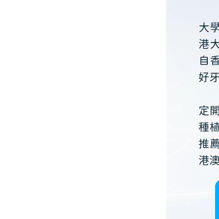
大
港
自
好
定
種
推
港