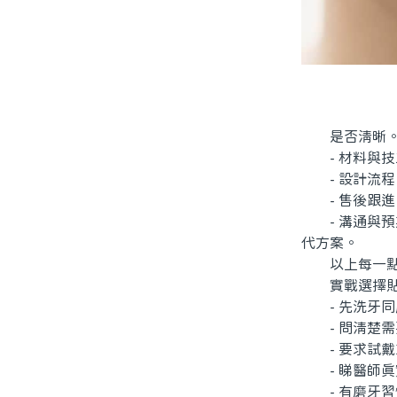
是否清晰
- 材料與技
- 設計流程：
- 售後跟進
- 溝通與預
代方案。
以上每一點都
實戰選擇貼
- 先洗牙同
- 問清楚需
- 要求試戴
- 睇醫師真
- 有磨牙習