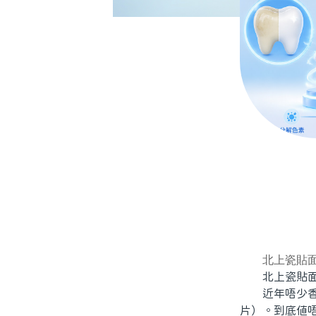
北上瓷貼
北上瓷貼面牙
近年唔少香港
片）。到底值唔值