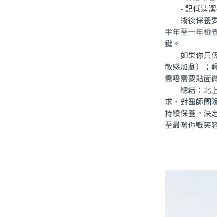
- 記低清潔
術後保養要跟
半年至一年檢
鍵。
如果你只係想
敏感加劇）；
需唔需要貼面
總結：北上做
求、對醫師團
持續保養。決
至最啱你嘅笑