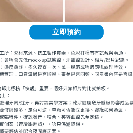
立即預約
。
工所：瓷材來源、技工製作質素、色彩打樣有冇試戴與溝通。
會唔會先做mock-up試笑線、牙齦線設計、相片/影片紀錄。
：邊度覆診、多久複查一次、萬一脫落或唔適應嘅處理時效。
期管理：口音溝通是否順暢、審美是否同頻、同意書內容是否講
比標榜「快靚」重要，唔好只靠相片對比就拍板。
士：
處理牙周/蛀牙，再討論美學方案；乾淨健康嘅牙齦線影響成品
要修磨幾多、是否可逆、單顆可否獨立更換、邊緣如何過渡。
或臨時件，確認發音、咬合、笑容曲線先至定稿。
實個案（連續跟進照），唔只係濾鏡相。
慣要評估並配合夜間護牙套。