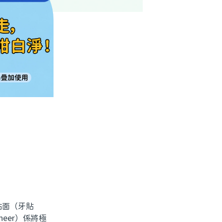
貼面（牙貼
neer）係將極