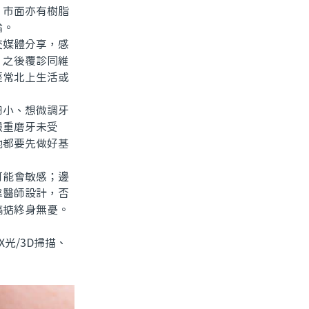
；市面亦有樹脂
論。
媒體分享，感
、之後覆診同維
經常北上生活或
小、想微調牙
嚴重磨牙未受
地都要先做好基
能會敏感；邊
靠醫師設計，否
搞掂終身無憂。
光/3D掃描、