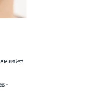
清楚風險與替
觀感。