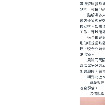
薄嘅瓷層黐喺
貼片，較快但
點解咁多人諗
覺方便兼即見
修安排。如果
工作，跨城覆
適合做瓷貼面
形但唔想長時
控、咬合問題
礎治療。
風險同局限要
緣清潔唔好容
則會顯假。壽
講到北上 v
- 資歷與團
咬合評估。
- 設備與消