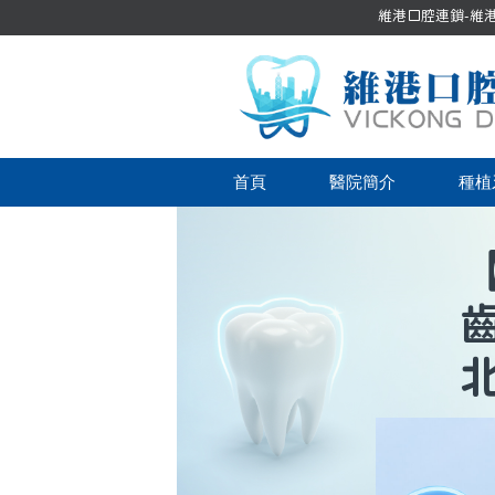
維港口腔連鎖-維港口
首頁
醫院簡介
種植