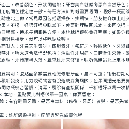
牙面上，改善顏色、形狀同縫隙；牙齒美白就偏向漂白自然牙色
耐用度同色穩定性一般。每種方法針對嘅需要唔同，唔好一概而
住北上做？常見原因包括選擇多、排期快、朋友推介加上社交
效果。不過，好唔好唔只睇當下，仲要計埋時間成本、來回交通
你日程緊、追求長期跟進方便，本地就近優勢會好明顯；如果你
診相對易接受，就可以將呢點放輕。
嘅人：牙齒天生黃啡、四環素牙、氟斑牙、輕微缺角、牙縫細
間箍牙。唔太適合嘅情況包括：活動性牙周病、口腔衛生欠佳、
未處理、牙體結構太薄、嚴重蛀牙未修復。呢啲係無論北上定本
講明：瓷貼面多數需要輕微修磨牙面，屬不可逆；術後初期可
易積垢發炎；用力咬硬物會有脫落或崩角風險；色澤同透光感要
命同你嘅咬合習慣、清潔、覆診有直接關係。千祈唔好以為一次
s 本地，重點要比對唔係單一因素。你要留意：
隊：有冇註冊牙醫、是否由專科（修復、牙周）參與、是否先做X
毒：診所感染控制、麻醉與緊急處置流程