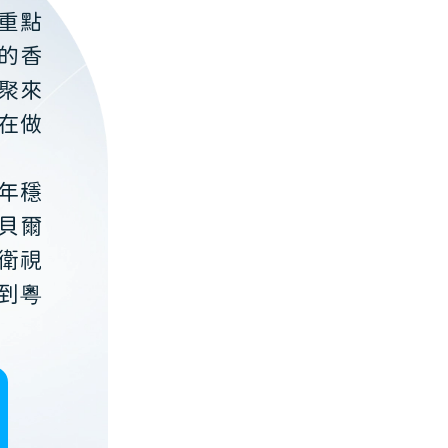
重點
的香
聚來
在做
年穩
貝爾
衛視
到粵