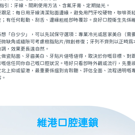
指引：牙線、間刷使用方法、含氟牙膏、定期拋光。
足：每日用牙線清潔貼面邊緣，避免用門牙咬硬物，咖啡茶紅
查；有任何鬆動、刮舌、邊緣粗糙即時覆診。良好口腔衛生先係
「白少少」，可以先試保守選項：專業冷光或居家美白（需要
輕微缺角或縫隙可考慮樹脂貼片/微創修復；牙列不齊則以正畸為
微調，效果更長遠自然。
瓷貼面、牙齒美白、牙貼片值唔值得，取決於你嘅目標、對跟
隊嘅信任同你自己嘅口腔狀況。唔好只看即時外觀或流行，先重
定北上抑或留港，最重要係搵到肯聆聽、評估全面、流程透明嘅
容。
維港口腔連鎖