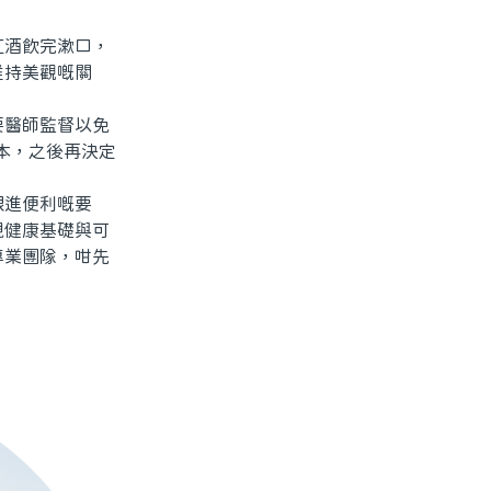
酒飲完漱口，
維持美觀嘅關
醫師監督以免
本，之後再決定
進便利嘅要
視健康基礎與可
專業團隊，咁先