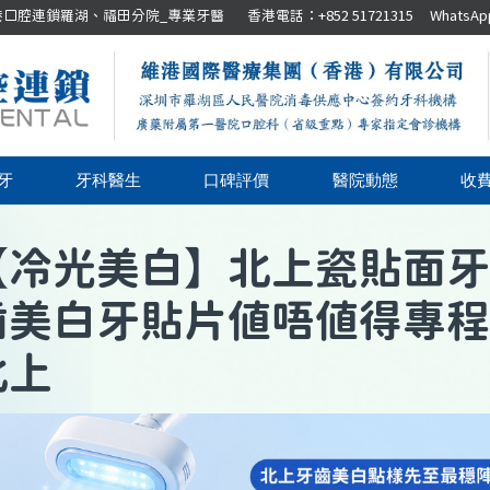
腔連鎖羅湖、福田分院_專業牙醫 香港電話：+852 51721315 WhatsApp：+8
牙
牙科醫生
口碑評價
醫院動態
收
【
冷光美白
】
北上瓷貼面牙
齒美白牙貼片值唔值得專程
北上