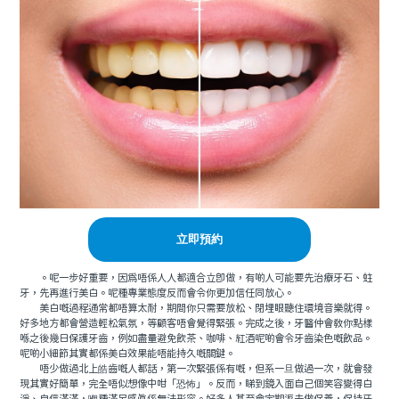
立即預約
。呢一步好重要，因爲唔係人人都適合立即做，有啲人可能要先治療牙石、蛀
牙，先再進行美白。呢種專業態度反而會令你更加信任同放心。
美白嘅過程通常都唔算太耐，期間你只需要放松、閉埋眼聽住環境音樂就得。
好多地方都會營造輕松氣氛，等顧客唔會覺得緊張。完成之後，牙醫仲會教你點樣
喺之後幾日保護牙齒，例如盡量避免飲茶、咖啡、紅酒呢啲會令牙齒染色嘅飲品。
呢啲小細節其實都係美白效果能唔能持久嘅關鍵。
唔少做過北上皓齒嘅人都話，第一次緊張係有嘅，但系一旦做過一次，就會發
現其實好簡單，完全唔似想像中咁「恐怖」。反而，睇到鏡入面自己個笑容變得白