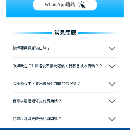
WhatsApp聯絡
常見問題
點解要選擇維港口腔？
維港口腔踐行「醫道濟世」的大學校訓，各分院匯聚來自香港、內地的
博士碩士高資歷牙醫，十七年穩定開診。榮獲「2024香港企業領袖品
假如我在 CT 掃描後不接受報價，我將會被收費嗎？？
牌」、「2025香港企業領袖品牌」，是諾貝爾種植系統全球放心植牙中
心，香港新城電台與廣東衛視推薦品牌
不會！只要未開始實際服務之前，你不會被收取任何費用。
至今已服務超過三十個國家和地區的顧客，受到粵港澳大灣區及周邊城
市市民極高的口碑評價及信任推薦 珠海、深圳設有八大分院，香港亦設
治療過程中，會出現額外加價的情況嗎？
有咨詢及服務保障中心，有任何問題都可以隨時預約免費咨詢，讓人十
分放心
不會，治療前我們會詳細說明治療方案及對應的價錢，顧客同意並簽字
後，我們才會正式進行診療服務
我可以透過港幣支付費用嗎？
可以。維港口腔會按照當日匯率轉算收取費用，而匯率會及時告知客人
我可以隨時更改預約時間嗎？
可以，請盡早通過wechat或whatsapp聯絡我們，告知我們你原本預約