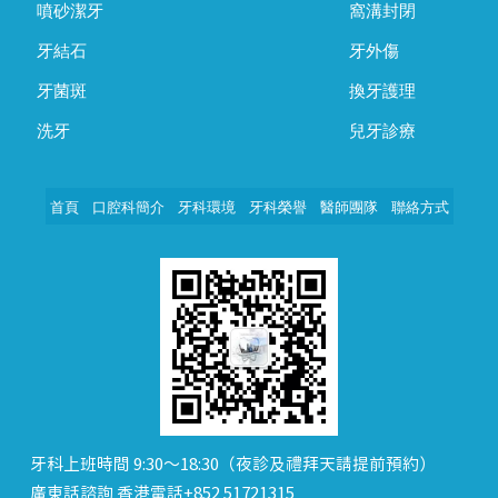
噴砂潔牙
窩溝封閉
牙結石
牙外傷
牙菌斑
換牙護理
洗牙
兒牙診療
首頁
口腔科簡介
牙科環境
牙科榮譽
醫師團隊
聯絡方式
牙科上班時間 9:30～18:30（夜診及禮拜天請提前預約）
廣東話諮詢 香港電話+852 51721315