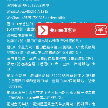
深圳電話+86 13128823079
WhatsApp:+85251721315
WeChat: +85251721315 or dentalhk
福田口岸香江院：福田區福田口岸正對面，海悅華城
104號地鋪（東鐵線落馬洲站出關對面即到）
拎$400優惠券
福田口岸廣場院：福田區裕亨路3-1號福田口岸商業廣場
地鋪034號（福田口岸出關右轉直行5分鐘即到）
福田口岸星光院：福田區裕亨路3-1號福田口岸商業廣場
地鋪033號（福田口岸出關右轉直行5分鐘即到）
福田皇崗院：福田區皇崗口岸皇禦苑（皇城廣場C門）
深港1號地鋪全層（近福田口岸、皇崗口岸地鐵站E出
口）
羅湖區委院：羅湖區愛國路1002號外貿輕工大廈8樓
（近羅湖口岸和蓮塘口岸，蓮塘口岸2個地鐵站，近東
門步行街）
羅湖三康院：深圳市羅湖區人民南路熙龍大廈一樓二樓
（2043號）（金光華廣場西門對面）
羅湖金光華院：羅湖區國貿金光華廣場東二門對面，南