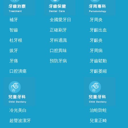
補牙
全國愛牙日
牙周炎
智齒
正確刷牙
牙齦出血
杜牙根
牙科通識
牙齦炎
拔牙
口腔異味
牙周病
牙痛
預防牙病
牙齒鬆動
口腔潰瘍
牙齦萎縮
冷光美白
治蛀防蛀
超聲波潔牙
兒童正畸