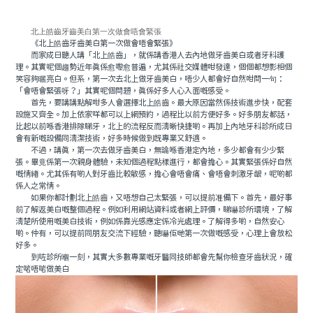
北上皓齒牙齒美白第一次做會唔會緊張
《北上皓齒牙齒美白第一次做會唔會緊張》
而家成日聽人講「北上皓齒」，就係講香港人去內地做牙齒美白或者牙科護
理。其實呢個趨勢近年真係愈嚟愈普遍，尤其係社交媒體咁發達，個個都想影相個
笑容夠曬亮白。但系，第一次去北上做牙齒美白，唔少人都會好自然咁問一句：
「會唔會緊張呀？」其實呢個問題，真係好多人心入面嘅感受。
首先，要講講點解咁多人會選擇北上皓齒。最大原因當然係技術進步快，配套
設施又齊全。加上依家咩都可以上網預約，過程比以前方便好多。好多朋友都話，
比起以前喺香港排隊睇牙，北上的流程反而清晰快捷啲。再加上內地牙科診所成日
會有新嘅設備同清潔技術，好多時候做到既專業又舒適。
不過，講真，第一次去做牙齒美白，無論喺香港定內地，多少都會有少少緊
張。畢竟係第一次親身體驗，未知個過程點樣進行，都會擔心。其實緊張係好自然
嘅情緒。尤其係有啲人對牙齒比較敏感，擔心會唔會痛、會唔會刺激牙龈，呢啲都
係人之常情。
如果你都計劃北上皓齒，又唔想自己太緊張，可以提前准備下。首先，最好事
前了解返美白嘅整個過程。例如利用網站資料或者網上評價，睇嚇診所環境，了解
清楚所使用嘅美白技術，例如係靠光感應定係冷光處理。了解得多啲，自然安心
啲。仲有，可以提前同朋友交流下經驗，聽嚇佢哋第一次做嘅感受，心理上會放松
好多。
到咗診所嗰一刻，其實大多數專業嘅牙醫同技師都會先幫你檢查牙齒狀況，確
定啱唔啱做美白