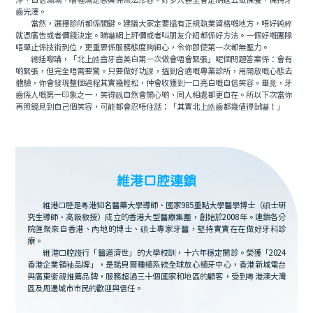
淨、自信滿滿，嗰種滿足感真係無法形容。好多人甚至會定期返去做保養，保持牙
齒光澤。
當然，選擇診所都係關鍵。建議大家定要搵有正規執業資格嘅地方，唔好純粹
就憑廣告或者價錢決定。睇嚇網上評價或者叫朋友介紹都係好方法。一個好嘅團隊
唔單止係技術到位，更重要係服務態度夠細心，令你即使第一次都無壓力。
總括嚟講，「北上皓齒牙齒美白第一次做會唔會緊張」呢個問題答案係：會有
啲緊張，但完全唔需要驚。只要做好功課，搵到合適嘅專業診所，用開放嘅心態去
體驗，你會發現整個過程其實幾輕松，仲會收獲到一口亮白嘅自信笑容。畢竟，牙
齒係人嘅第一印象之一，笑得靓自然會開心啲、同人相處都更自在。所以下次當你
再照鏡見到自己個笑容，可能都會忍唔住話：「其實北上皓齒都幾值得試嚇！」
維港口腔連鎖
維港口腔是粵港知名醫藥大學導師、國家985重點大學醫學博士（碩士研
究生導師、高級教授）成立的香港大型醫療集團，創始於2008年。連鎖各分
院匯聚來自香港、內地的博士、碩士專家牙醫，堅持實實在在做好牙科診
療。
維港口腔踐行「醫道濟世」的大學校訓，十六年穩定開診。榮獲「2024
香港企業領袖品牌」，是諾貝爾種植系統全球放心植牙中心，香港新城電台
與廣東衛視推薦品牌，服務超過三十個國家和地區的顧客，受到粵港澳大灣
區及周邊城市市民的歡迎與信任。