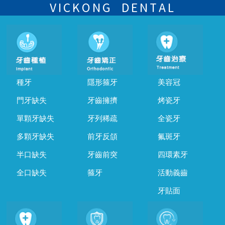
的時間及資料，並且重新預約的日期及時段
VICKONG DENTAL
種牙
隱形箍牙
美容冠
門牙缺失
牙齒擁擠
烤瓷牙
單顆牙缺失
牙列稀疏
全瓷牙
多顆牙缺失
前牙反頜
氟斑牙
半口缺失
牙齒前突
四環素牙
全口缺失
箍牙
活動義齒
牙貼面