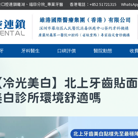
腔連鎖羅湖、福田分院_專業牙醫 香港電話：+852 51721315 WhatsApp：+8
牙
牙科醫生
口碑評價
醫院動態
收
【
冷光美白
】
北上牙齒貼面
美白診所環境舒適嗎