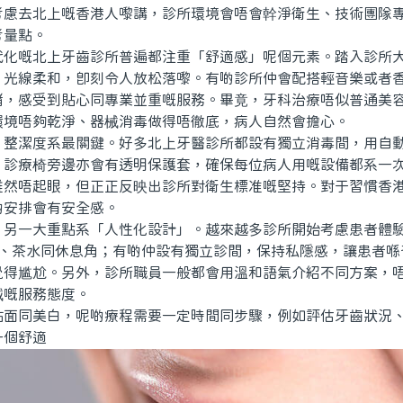
考慮去北上嘅香港人嚟講，診所環境會唔會幹淨衛生、技術團隊
考量點。
嘅北上牙齒診所普遍都注重「舒適感」呢個元素。踏入診所大
、光線柔和，即刻令人放松落嚟。有啲診所仲會配搭輕音樂或者
緒，感受到貼心同專業並重嘅服務。畢竟，牙科治療唔似普通美
環境唔夠乾淨、器械消毒做得唔徹底，病人自然會擔心。
潔度系最關鍵。好多北上牙醫診所都設有獨立消毒間，用自動
。診療椅旁邊亦會有透明保護套，確保每位病人用嘅設備都系一
雖然唔起眼，但正正反映出診所對衛生標准嘅堅持。對于習慣香
啲安排會有安全感。
一大重點系「人性化設計」。越來越多診所開始考慮患者體驗
-Fi、茶水同休息角；有啲仲設有獨立診間，保持私隱感，讓患者
覺得尴尬。另外，診所職員一般都會用溫和語氣介紹不同方案，
誠嘅服務態度。
同美白，呢啲療程需要一定時間同步驟，例如評估牙齒狀況、
一個舒適