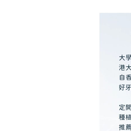
大
港
自
好
定
種
推