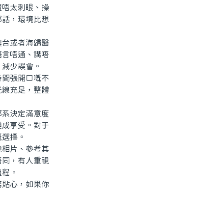
唔太刺眼、操
都話，環境比想
台或者海歸醫
語言唔通、講唔
、減少誤會。
間張開口嘅不
光線充足，整體
系決定滿意度
變成享受。對于
嘅選擇。
相片、參考其
唔同，有人重視
過程。
貼心，如果你