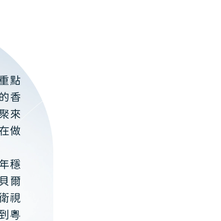
重點
的香
聚來
在做
年穩
貝爾
衛視
到粵