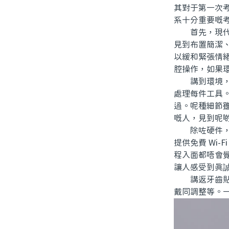
其對于第一次
系十分重要嘅
首先，現代化
見到布置簡潔
以緩和緊張情
腔操作，如果
講到環境，整
處理每件工具
過。呢種細節
嘅人，見到呢
除咗硬件，另
提供免費 Wi
程入面都唔會
讓人感受到真
講返牙齒貼面
戴同調整等。