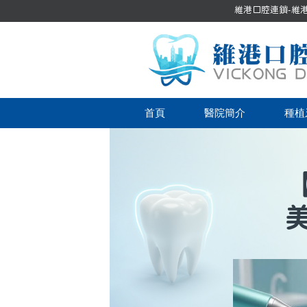
維港口腔連鎖-維港口
首頁
醫院簡介
種植