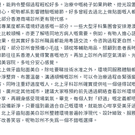
能夠令整個過程輕松好多。治療中嘅椅子如果夠軟、燈光設置
細心，呢啲都系影響體驗嘅細節。好多曾經去過北上做貼面嘅人
比部分香港商場診所更有現代感。
業度都系環境舒適感嘅一部分。一些大型牙科集團會安排港澳
上比較順暢，亦更了解唔同地方病人嘅需要。例如，有啲人擔心
效果，但其實好多診所職員都能用粵語交流，令咨詢過程更自然
，部分診所會預備小毛毯、頸枕等輔助用品，照顧到患者長時
細節往往系香港人覺得驚喜嘅地方。再加上診所內部空氣清新、
檔美容院，多咗分安心感覺。
做牙齒貼面美白，除咗要睇技術水准之外，環境同服務體驗都
幹淨整齊、布置溫馨、溝通順暢嘅診所，可以令治療過程由緊張
容、同時注重舒適度嘅人，北上牙科診所確實提供咗一個值得試
廣州定其他城市，建議大家喺預約前先透過網絡查看診所環境
分享，再親身感受現場氣氛。畢竟，每個人對「舒適」嘅定義都
重設備新淨，只要搵到最適合自己嘅環境，就能放心咁享受美牙
上牙齒貼面美白診所整體環境普遍幹淨現代、設計細致、服務
下改善笑容，呢啲診所不失爲一個不錯嘅選擇。