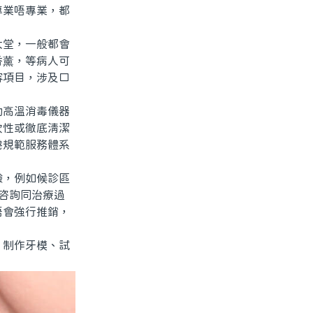
專業唔專業，都
堂，一般都會
香薰，等病人可
容項目，涉及口
高溫消毒儀器
次性或徹底清潔
港規範服務體系
，例如候診區
喺咨詢同治療過
唔會強行推銷，
制作牙模、試