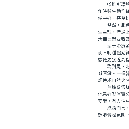
嘅診所環境，
作時醫生動作
像中好，甚至
當然，服務專
生主理，溝通
清自己想要嘅
至于治療過程
便。呢種體貼
感覺更接近高
講到尾，北上
嘅關鍵。一個
想追求自然笑
無論系深圳、
他患者嘅真實
安靜，有人注
總括而言，北
想喺輕松氛圍