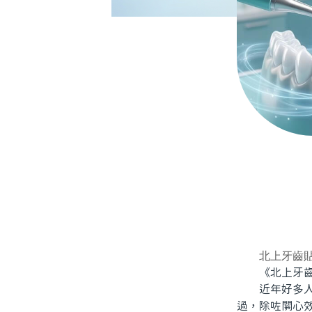
北上牙齒
《北上牙齒貼
近年好多人都
過，除咗關心