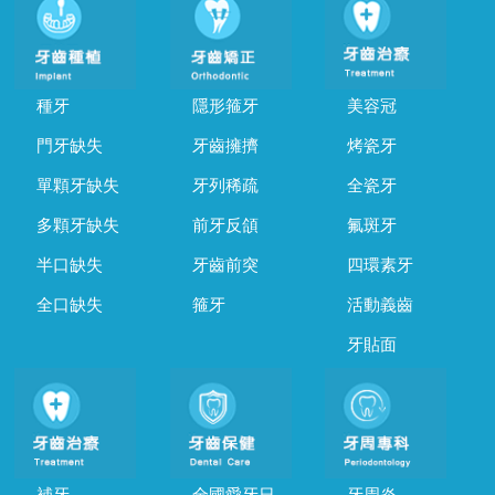
種牙
隱形箍牙
美容冠
門牙缺失
牙齒擁擠
烤瓷牙
單顆牙缺失
牙列稀疏
全瓷牙
多顆牙缺失
前牙反頜
氟斑牙
半口缺失
牙齒前突
四環素牙
全口缺失
箍牙
活動義齒
牙貼面