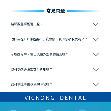
常見問題
點解要選擇維港口腔？
維港口腔踐行「醫道濟世」的大學校訓，各分院匯聚來自香港、內地的
博士碩士高資歷牙醫，十七年穩定開診。榮獲「2024香港企業領袖品
假如我在 CT 掃描後不接受報價，我將會被收費嗎？？
牌」、「2025香港企業領袖品牌」，是諾貝爾種植系統全球放心植牙中
心，香港新城電台與廣東衛視推薦品牌
不會！只要未開始實際服務之前，你不會被收取任何費用。
至今已服務超過三十個國家和地區的顧客，受到粵港澳大灣區及周邊城
市市民極高的口碑評價及信任推薦 珠海、深圳設有八大分院，香港亦設
治療過程中，會出現額外加價的情況嗎？
有咨詢及服務保障中心，有任何問題都可以隨時預約免費咨詢，讓人十
分放心
不會，治療前我們會詳細說明治療方案及對應的價錢，顧客同意並簽字
後，我們才會正式進行診療服務
我可以透過港幣支付費用嗎？
可以。維港口腔會按照當日匯率轉算收取費用，而匯率會及時告知客人
我可以隨時更改預約時間嗎？
可以，請盡早通過wechat或whatsapp聯絡我們，告知我們你原本預約
的時間及資料，並且重新預約的日期及時段
VICKONG DENTAL