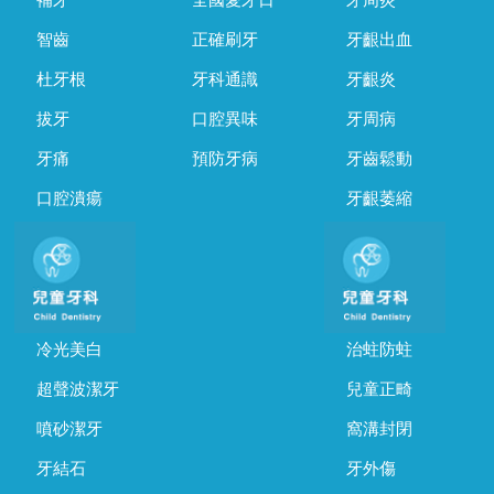
補牙
全國愛牙日
牙周炎
智齒
正確刷牙
牙齦出血
杜牙根
牙科通識
牙齦炎
拔牙
口腔異味
牙周病
牙痛
預防牙病
牙齒鬆動
口腔潰瘍
牙齦萎縮
冷光美白
治蛀防蛀
超聲波潔牙
兒童正畸
噴砂潔牙
窩溝封閉
牙結石
牙外傷