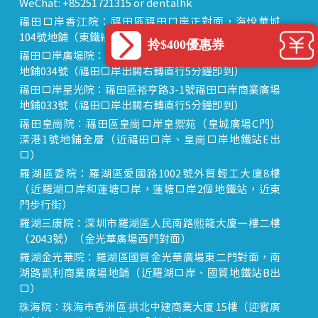
WeChat: +85251721315 or dentalhk
福田口岸香江院：福田區福田口岸正對面，海悅華城
104號地鋪（東鐵線落馬洲站出關對面即到）
拎$400優惠券
福田口岸廣場院：福田區裕亨路3-1號福田口岸商業廣場
地鋪034號（福田口岸出關右轉直行5分鐘即到）
福田口岸星光院：福田區裕亨路3-1號福田口岸商業廣場
地鋪033號（福田口岸出關右轉直行5分鐘即到）
福田皇崗院：福田區皇崗口岸皇禦苑（皇城廣場C門）
深港1號地鋪全層（近福田口岸、皇崗口岸地鐵站E出
口）
羅湖區委院：羅湖區愛國路1002號外貿輕工大廈8樓
（近羅湖口岸和蓮塘口岸，蓮塘口岸2個地鐵站，近東
門步行街）
羅湖三康院：深圳市羅湖區人民南路熙龍大廈一樓二樓
（2043號）（金光華廣場西門對面）
羅湖金光華院：羅湖區國貿金光華廣場東二門對面，南
湖路凱利商業廣場地鋪（近羅湖口岸、國貿地鐵站B出
口）
珠海院：珠海市香洲區 拱北中建商業大廈 15樓（迎賓廣