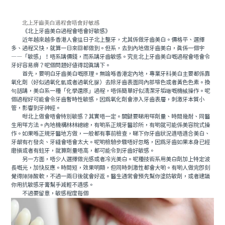
北上牙齒美白過程會唔會好敏感
《北上牙齒美白過程會唔會好敏感》
近年越來越多香港人會揾日子北上整牙，尤其係做牙齒美白。價格平、選擇
多、過程又快，就算一日來回都做到。但系，去到內地做牙齒美白，真係一個字
——「敏感」！唔系講價錢，而系講牙齒敏感。究竟北上牙齒美白嘅過程會唔會令
牙好容易痹？呢個問題好值得認真講下。
首先，要明白牙齒美白嘅原理。無論喺香港定內地，專業牙科美白主要都係靠
氧化劑（好似過氧化氫或者過氧化脲）去除牙齒表面同內部啡色或者黃色色素。換
句話講，美白系一種「化學還原」過程，唔係簡單好似清潔牙垢噉嘅機械操作。呢
個過程好可能會令牙齒暫時性敏感，因爲氧化劑會滲入牙齒表層，刺激牙本質小
管，影響到牙神經。
咁北上做會唔會特別敏感？其實唔一定。關鍵要睇用咩劑量、時間幾耐、同醫
生用咩方法。內地機構林林總總，有啲系正規牙醫診所，有啲就可能係美容院式操
作。如果喺正規牙醫地方做，一般都有事前檢查，睇下你牙齒狀況適唔適合美白、
牙龈有冇發炎、牙縫會唔會太大。呢啲檢驗步驟唔好忽略，因為牙齒如果本身已經
磨損或者有蛀牙，就算劑量唔高，都可能令到牙齒好敏感。
另一方面，唔少人選擇做光感或者冷光美白。呢種技術系用美白劑加上特定波
長嘅光，加快反應。時間短，效果明顯，但同時刺激性都會大啲。有啲人做完即刻
覺得陣陣酸軟，不過一兩日後就會好返。醫生通常會預先幫你塗防敏劑，或者建議
你用抗敏感牙膏幫手減輕不適感。
不過要留意，敏感程度每個