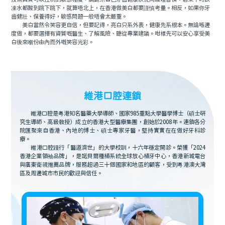
凍水都酸到跳下跳下，就算唔北上，在香港做美白都要謹慎考量。相反，如果你牙
齒健壯、保養得好，敏感問題一般唔會太嚴重。
美白當然令笑容更自信，但要記得，亮白只系外表，健康先系根本。無論喺邊
度做，都要選擇有資質嘅醫生、了解風險、聽從專業建議。咁樣先可以安心享受美
白後來嗰份由內而外嘅笑容光彩。
維港口腔連鎖
維港口腔是粵港知名醫藥大學導師、國家985重點大學醫學博士（碩士研
究生導師、高級教授）成立的香港大型醫療集團，創始於2008年。連鎖各分
院匯聚來自香港、內地的博士、碩士專家牙醫，堅持實實在在做好牙科診
療。
維港口腔踐行「醫道濟世」的大學校訓，十六年穩定開診。榮獲「2024
香港企業領袖品牌」，是諾貝爾種植系統全球放心植牙中心，香港新城電台
與廣東衛視推薦品牌，服務超過三十個國家和地區的顧客，受到粵港澳大灣
區及周邊城市市民的歡迎與信任。