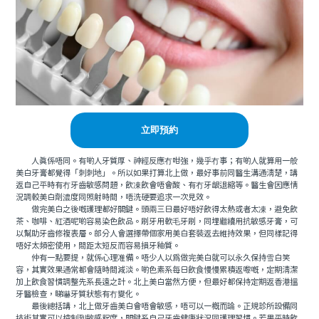
立即預約
人真係唔同。有啲人牙質厚、神經反應冇咁強，幾乎冇事；有啲人就算用一般
美白牙膏都覺得「刺刺地」。所以如果打算北上做，最好事前同醫生溝通清楚，講
返自己平時有冇牙齒敏感問題，飲凍飲會唔會酸、有冇牙龈退縮等。醫生會因應情
況調較美白劑濃度同照射時間，唔洗硬要追求一次見效。
做完美白之後嘅護理都好關鍵。頭兩三日最好唔好飲得太熱或者太凍，避免飲
茶、咖啡、紅酒呢啲容易染色飲品。刷牙用軟毛牙刷，同埋繼續用抗敏感牙膏，可
以幫助牙齒修複表層。部分人會選擇帶個家用美白套裝返去維持效果，但同樣記得
唔好太頻密使用，間距太短反而容易損牙釉質。
仲有一點要提，就係心理准備。唔少人以爲做完美白就可以永久保持雪白笑
容，其實效果通常都會隨時間減淡。啲色素系每日飲食慢慢累積返嚟嘅，定期清潔
加上飲食習慣調整先系長遠之計。北上美白當然方便，但最好都保持定期返香港搵
牙醫檢查，睇嚇牙質狀態有冇變化。
最後總括講，北上做牙齒美白會唔會敏感，唔可以一概而論。正規診所設備同
技術其實可以控制到敏感程度，關鍵系自己牙齒健康狀況同護理習慣。若果平時飲