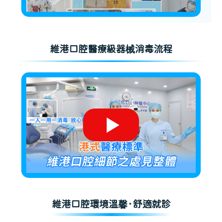
維港口腔醫療級器械消毒流程
維港口腔環境溫馨·舒適就診