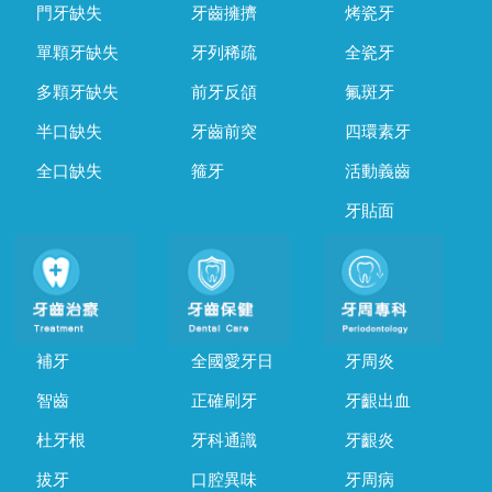
門牙缺失
牙齒擁擠
烤瓷牙
單顆牙缺失
牙列稀疏
全瓷牙
多顆牙缺失
前牙反頜
氟斑牙
半口缺失
牙齒前突
四環素牙
全口缺失
箍牙
活動義齒
牙貼面
補牙
全國愛牙日
牙周炎
智齒
正確刷牙
牙齦出血
杜牙根
牙科通識
牙齦炎
拔牙
口腔異味
牙周病