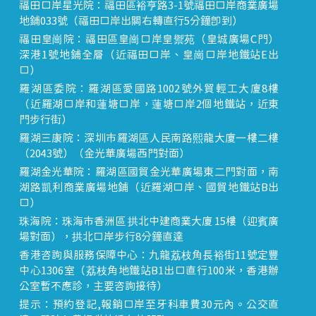
福田口岸星光院：福田區裕亨路3-1號福田口岸商業廣場
地鋪033號（福田口岸出關右轉直行5分鐘即到）
福田皇崗院：福田區皇崗口岸皇禦苑（皇城廣場C門）
深港1號地鋪全層（近福田口岸、皇崗口岸地鐵站E出
口）
羅湖區委院：羅湖區愛國路1002號外貿輕工大廈8樓
（近羅湖口岸和蓮塘口岸，蓮塘口岸2個地鐵站，近東
門步行街）
羅湖三康院：深圳市羅湖區人民南路熙龍大廈一樓二樓
（2043號）（金光華廣場西門對面）
羅湖金光華院：羅湖區國貿金光華廣場東二門對面，南
湖路凱利商業廣場地鋪（近羅湖口岸、國貿地鐵站B出
口）
珠海院：珠海市香洲區 拱北中建商業大廈 15樓（迎賓廣
場對面），拱北口岸步行8分鐘直達
香港咨詢與服務保障中心：九龍荔枝角長裕街11號定豐
中心1306室（荔枝角地鐵站B1出口直行100米，香港辦
公室暫不應診，主要咨詢接待）
提示：預約登記,報銷口岸至牙科車費30元內。公交直