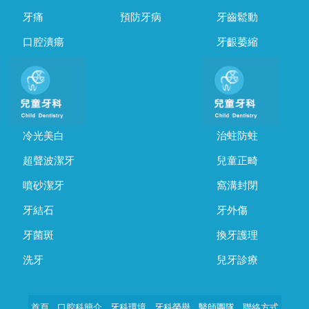
牙痛
預防牙病
牙齒鬆動
口腔潰瘍
牙齦萎縮
冷光美白
治蛀防蛀
超聲波潔牙
兒童正畸
噴砂潔牙
窩溝封閉
牙結石
牙外傷
牙菌斑
換牙護理
洗牙
兒牙診療
首頁
口腔科簡介
牙科環境
牙科榮譽
醫師團隊
聯絡方式