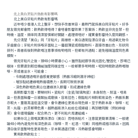
北上美白牙貼片熱飲有影響嗎
北上美白牙貼片熱飲有影響嗎
近年唔少香港人北上整牙，想快手改善笑容，最熱門就係美白同牙貼片。好多
朋友做完都會問：飲熱飲得唔得？會唔會影響效果？答案係：熱飲並非完全禁，但
時機、溫度、頻率同清潔習慣都好關鍵，處理得唔好，確實會影響持久度同觀感。
先分清楚「美白」同「牙貼片」兩樣嘢。美白通常指漂白牙齒，用過氧化物令
牙齒變白；牙貼片則係喺牙面貼上一層超薄瓷或樹脂物料，直接改善顔色、形狀同
排列。兩者術後對熱飲嘅注意事項有啲唔同，但都有共通點：避免極端溫度同色素
積聚。
做完牙貼片之後，頭48小時要最小心。雖然黏結膠多爲光固化/雙固化，即場已
穩陣，但要達到較佳機械強度同穩定性，一般都要多啲時間。呢段時間飲過熱嘅咖
啡、茶或者湯水，可能會：
- 令剛處理過嘅牙齒感覺更敏感（熱脹冷縮刺激牙神經）
- 增加黏結邊緣嘅熱循環應力，長期可致微滲漏
- 深色熱飲嘅色素沿住邊緣滲入膠層，形成邊線色帶
長期影響方面，要睇材料。瓷貼片（全瓷/玻璃陶瓷）本身耐色、耐溫、唔易
染，但表面釉層一旦被酸蝕或磨損，容易挂色；樹脂貼片相對較易染色，熱脹系數
亦較大，重複高溫低溫交替，會令邊緣位更易出現色線。至于熱飲本身，咖啡、紅
茶、烏龍、奶茶都帶色素，越熱越易滲入粗糙位或細縫；再加糖同酸（例如檸檬
茶）會令環境偏酸，配合熱力，更不利貼片周邊組織。
如果你北上做嘅其實係漂白（美白）而唔係貼片，注意就更簡單清晰：一般建
議48小時內避免所有深色飲品（咖啡、茶、紅酒、可樂）同極熱或極冷飲品。因爲
漂白後牙面暫時性更易吸色，牙本質通道打開，冷熱敏感會明顯。
實用飲熱飲貼士：