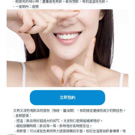
- 剛做完的48小時：盡量避免熱飲。真係想飲，等到溫溫地先飲。
- 一星期內：避開
立即預約
又熱又深色嘅飲品同食物（咖喱、醬油類），有助穩定邊緣同減少初期挂色。
- 長期習慣：
- 控溫：飲品唔好超過大約60°C，太燙對口腔軟組織都唔好。
- 縮短接觸時間：飲前等一等，飲時唔好長時間含住。
- 用飲管：可以減低色素同熱力直接接觸前牙面，但記住溫度始終會傳導，唔