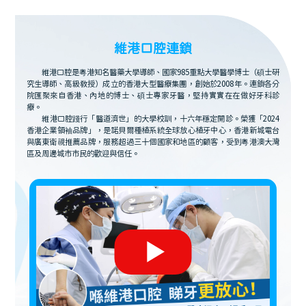
維港口腔連鎖
維港口腔是粵港知名醫藥大學導師、國家985重點大學醫學博士（碩士研
究生導師、高級教授）成立的香港大型醫療集團，創始於2008年。連鎖各分
院匯聚來自香港、內地的博士、碩士專家牙醫，堅持實實在在做好牙科診
療。
維港口腔踐行「醫道濟世」的大學校訓，十六年穩定開診。榮獲「2024
香港企業領袖品牌」，是諾貝爾種植系統全球放心植牙中心，香港新城電台
與廣東衛視推薦品牌，服務超過三十個國家和地區的顧客，受到粵港澳大灣
區及周邊城市市民的歡迎與信任。