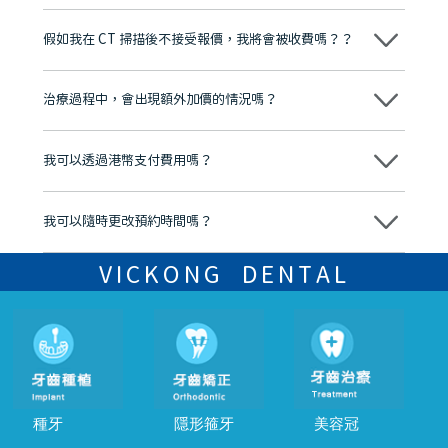
維港口腔踐行「醫道濟世」的大學校訓，各分院匯聚來自香港、內地的
博士碩士高資歷牙醫，十七年穩定開診。榮獲「2024香港企業領袖品
假如我在 CT 掃描後不接受報價，我將會被收費嗎？？
牌」、「2025香港企業領袖品牌」，是諾貝爾種植系統全球放心植牙中
心，香港新城電台與廣東衛視推薦品牌
不會！只要未開始實際服務之前，你不會被收取任何費用。
至今已服務超過三十個國家和地區的顧客，受到粵港澳大灣區及周邊城
市市民極高的口碑評價及信任推薦 珠海、深圳設有八大分院，香港亦設
治療過程中，會出現額外加價的情況嗎？
有咨詢及服務保障中心，有任何問題都可以隨時預約免費咨詢，讓人十
分放心
不會，治療前我們會詳細說明治療方案及對應的價錢，顧客同意並簽字
後，我們才會正式進行診療服務
我可以透過港幣支付費用嗎？
可以。維港口腔會按照當日匯率轉算收取費用，而匯率會及時告知客人
我可以隨時更改預約時間嗎？
可以，請盡早通過wechat或whatsapp聯絡我們，告知我們你原本預約
的時間及資料，並且重新預約的日期及時段
VICKONG DENTAL
種牙
隱形箍牙
美容冠