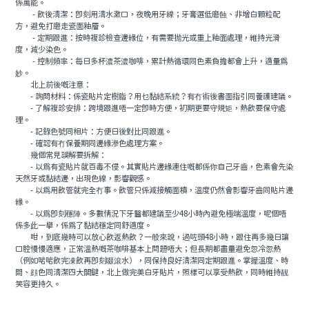
係萬能。
- 飲後清潔：即刻用清水漱口，夜晚用牙線；牙膏選低磨蝕、非增白顆粒配
方，避免打磨走瓷面釉層。
- 定期跟進：按時複診檢查邊緣位，有需要抛光或重上釉面處理，維持光滑
度，減少染色。
- 控制頻率：每日多杯濃茶濃咖啡，累計熱循環同色素負擔都會上升，適量爲
妙。
北上前後嘅注意：
- 詢問材料：係瓷貼片定樹脂？用乜黏結系統？有冇術後書面指引同養護建議。
- 了解複診安排：跨境跟進唔一定即時方便，初期更要守規矩，熱飲要保守處
理。
- 記錄色號同相片：方便日後對比同跟進。
- 確認有冇保養期同邊緣滲色處理方案。
幾個常見誤解要拆解：
- 以爲有瓷貼片就百毒不侵。其實貼片邊緣連住嘅都係你自己牙齒，色素會先染
天然牙或黏結邊，出現色線，影響觀感。
- 以爲用飲管就完全冇事。飲管只係減接觸面積，溫度仍然會影響牙齒同貼片邊
緣。
- 以爲即刻穩陣。多數情況下牙醫都建議至少48小時內避免極端溫度，呢個唔
係多此一舉，係爲了黏結穩定同舒適度。
咁，到底幾時可以放心飲返熱飲？一般來說，過咗頭48小時，跟住再多幾日讓
口腔慢慢適應，正常溫熱嘅茶咖啡基本上問題唔大；但長期都盡量避免忽冷忽熱
（例如啱啱飲完凍飲再即刻啜滾水），同保持良好清潔同定期跟進。掌握溫度、時
間、顔色同清潔四大關鍵，北上做完美白牙貼片，照樣可以享受熱飲，同時維持靓
笑容更持久。