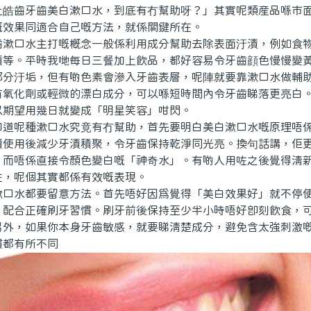
上皓齒牙齒美白漱口水，到底有冇幫助呀？」其實呢類産品喺市
嘅效果同適合自己嘅方法，就係關鍵所在。
口水主打嘅概念一般係利用成分幫助去除表面汙漬，例如食物
漬等。平時我哋每日三餐加上飲品，都好容易令牙齒顔色慢慢變
部分汙垢，但有啲色素會滲入牙齒表層，呢陣就要靠漱口水做輔
有氧化劑或輕微的漂白成分，可以喺短時間內令牙齒睇落更亮白
以期望用幾日就變成「明星笑容」咁閃。
呢種漱口水究竟有冇幫助，首先要明白美白漱口水嘅原理唔係
續使用後減少牙漬積聚，令牙齒保持乾淨同光亮。換句話講，佢
，而唔係直接令顏色變白嘅「神奇水」。有啲人用咗之後覺得清
咗，呢個其實都係有效嘅表現。
水都要留意方法。首先唔好因為覺得「美白效果好」就不停使
，配合正確刷牙習慣。刷牙前後保持至少半小時唔好即刻飲食，
另外，如果你本身牙齒敏感，就要睇清楚成分，避免含太強刺激
慣都有所不同