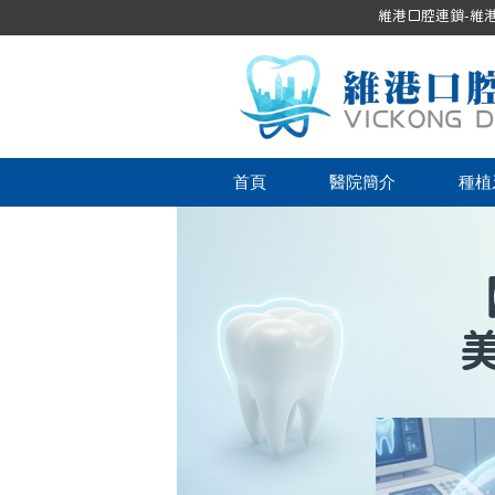
維港口腔連鎖-維港口
首頁
醫院簡介
種植