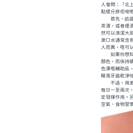
人會問：「北
點樣分辨佢哋
首先，皓齒漱
茶漬，或者煙
然可以清潔大
漱口水通常含
人而異，唔可
如果你想知道
顏色，而係持
色澤嘅輔助品
睇落牙齒乾淨
不過，用漱口
每日一至兩次
定發揮作用。
空氣、食物習