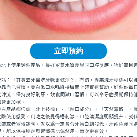
立即預約
上使用類似產品，最好留意水質差異同口腔反應，唔好盲目追
：「其實去牙醫洗牙咪更乾淨？」冇錯，專業洗牙梗係可以即
要靠自己習慣。美白漱口水喺維持層面上確實有幫助，好似你每
代沖涼。保持良好刷牙、飲食同漱口習慣，可以令牙齒長期保持
果會更加穩。
產品都強調「北上技術」、「進口成分」、「天然萃取」，其
實際使用感受。用咗之後覺得唔刺激、口腔清潔度明顯提升，就
包裝或者宣傳語句，就以為一定會令牙齒白到發光。牙齒色澤同
連，所以保持穩定嘅習慣遠比偶然用一兩次更有效。