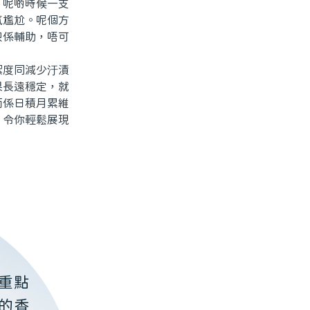
呢啲時候一支
氣尷尬。呢個方
只係輔助，唔可
度同減少汙漬
果長遠穩定，就
而係日積月累維
，令你輕鬆展現
重點
的香