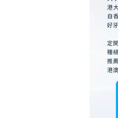
港
自
好
定
種
推
港