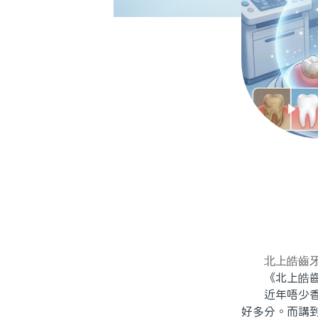
北上皓齒
《北上皓齒牙
近年唔少香港
好多分。而講