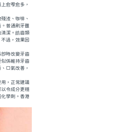
面上愈嚟愈多，
殘渣、咖啡、
黃。普通刷牙雖
助清潔。皓齒類
。不過，效果因
即時改變牙齒
更似係維持牙齒
新、口氣改善，
用，正常建議
可以令成分更穩
嘅化學劑。香港