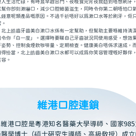
生活忙碌，有時晨早趕出門、夜晚食完宵夜就攰到唔想刷牙，
以幫你即刻漱嚇口，減少口腔細菌滋生，同時令你第二朝唔怕口
人鍾意呢類產品嘅原因。不過千祈唔好以為漱口水等於刷牙，佢
潔。
上皓齒牙齒美白漱口水係有一定幫助，但幫助主要喺維持清潔
刻令你「白一度」。選擇時要睇自己牙齒狀況同使用感受，想效
牙姿勢、控制食煙飲咖啡量、定期檢查。健康美白唔係求速成，
用得恰當，北上皓齒美白漱口水都可以成為你笑容管理嘅好夥伴
笑容。
維港口腔連鎖
維港口腔是粵港知名醫藥大學導師、國家985
學醫學博士（碩士研究生導師、高級教授）成立