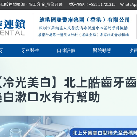
腔連鎖羅湖、福田分院_專業牙醫 香港電話：+852 51721315 WhatsApp：+8
牙
牙科醫生
口碑評價
醫院動態
收
【
冷光美白
】
北上皓齒牙齒
美白漱口水有冇幫助