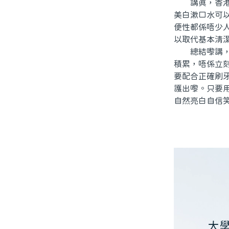
講真，香港人
美白漱口水可
便性都係唔少
以取代基本清
總結嚟講，北
積累，唔係立
要配合正確刷
護出嚟。只要
自然亮白自信
大