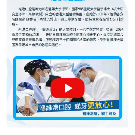
維港口腔是粵港知名醫藥大學導師、國家985重點大學醫學博士（碩士研
究生導師、高級教授）成立的香港大型醫療集團，創始於2008年。連鎖各分
院匯聚來自香港、內地的博士、碩士專家牙醫，堅持實實在在做好牙科診
療。
維港口腔踐行「醫道濟世」的大學校訓，十六年穩定開診。榮獲「2024
香港企業領袖品牌」，是諾貝爾種植系統全球放心植牙中心，香港新城電台
與廣東衛視推薦品牌，服務超過三十個國家和地區的顧客，受到粵港澳大灣
區及周邊城市市民的歡迎與信任。