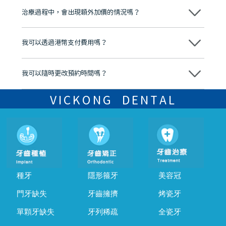
市市民極高的口碑評價及信任推薦 珠海、深圳設有八大分院，香港亦設
治療過程中，會出現額外加價的情況嗎？
有咨詢及服務保障中心，有任何問題都可以隨時預約免費咨詢，讓人十
分放心
不會，治療前我們會詳細說明治療方案及對應的價錢，顧客同意並簽字
後，我們才會正式進行診療服務
我可以透過港幣支付費用嗎？
可以。維港口腔會按照當日匯率轉算收取費用，而匯率會及時告知客人
我可以隨時更改預約時間嗎？
可以，請盡早通過wechat或whatsapp聯絡我們，告知我們你原本預約
的時間及資料，並且重新預約的日期及時段
VICKONG DENTAL
種牙
隱形箍牙
美容冠
門牙缺失
牙齒擁擠
烤瓷牙
單顆牙缺失
牙列稀疏
全瓷牙