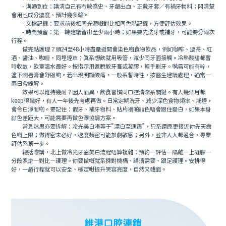
- 溝通到位：講清自己有冇敏感史、牙龈出血、正戴牙套／有補牙物料；問清楚
會用乜成分濃度、預計幾多輪。
- 文檔記錄：要求前後相同光源嘅對比相同色階記錄，方便評估效果。
- 時間預留：第一轉建議留出至少兩小時；如果要先洗牙或補牙，可能要分兩次
行程。
做完點護理？頭24至48小時盡量避開會染色嘅食物飲品，例如咖啡、濃茶、紅
酒、醬油、咖喱，同埋煙草；真系想飲就用吸管，減少同牙面接觸。冷熱酸甜都暫
時收斂，飲室溫水最好。按指示用返脫敏牙膏或凝膠，輕手刷牙。嘴唇可能有幹，
塗下潤唇膏會舒服啲。若出現明顯酸痛，一般系暫時性，按醫生建議處理，通常一
兩日會緩解。
效果可以維持幾耐？因人而異，飲食習慣同口腔清潔系關鍵。有人幾個月都
keep得幾好，有人一年後先考慮再做。日常定期洗牙、減少深色食物頻率、戒煙，
會令白淨耐啲。要記住：假牙、補牙物料、貼片嗰啲顔色唔會跟住變白，如果本身
顔色差距大，可能需要再做色澤協調方案。
常見迷思亦要拆解：冷光美白唔等于“漂白至通透”，只系還原更接近你先天齒
色嘅上限；做得密未必好，過度頻密可能加劇敏感；另外，並非人人都適合，專業
評估系第一步。
總括嚟講，北上做冷光牙齒美白流程唔算複雜：預約—評估—隔離—上凝膠—
分段照燈—對比—護理。你要做嘅就系揀對機構、講清需要、跟足護理。安排得
好，一趟行程就可以安全、穩定咁提升笑容亮度，自然又體面。
維港口腔連鎖