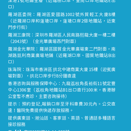
深港1號地鋪全層（近福田口岸、皇崗口岸地鐵站E出
口）
羅湖區委院：羅湖區愛國路1002號外貿輕工大廈8樓
（近羅湖口岸和蓮塘口岸，蓮塘口岸2個地鐵站，近東
門步行街）
羅湖三康院：深圳市羅湖區人民南路熙龍大廈一樓二樓
（2043號）（金光華廣場西門對面）
羅湖金光華院：羅湖區國貿金光華廣場東二門對面，南
湖路凱利商業廣場地鋪（近羅湖口岸、國貿地鐵站B出
口）
珠海院：珠海市香洲區 拱北中建商業大廈 15樓（迎賓廣
場對面），拱北口岸步行8分鐘直達
香港咨詢與服務保障中心：九龍荔枝角長裕街11號定豐
中心1306室（荔枝角地鐵站B1出口直行100米，香港辦
公室暫不應診，主要咨詢接待）
提示：預約登記,報銷口岸至牙科車費30元內。公交直
達！醫院免費提供快遞存放服務。
提供廣東話、潮汕話、客家話、英語、普通話多種語言
接診服務