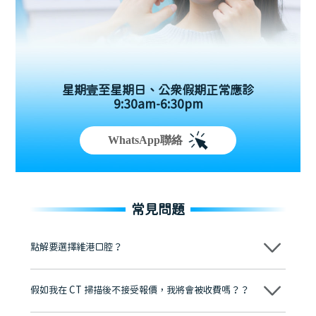
星期壹至星期日、公眾假期正常應診
9:30am-6:30pm
WhatsApp聯絡
常見問題
點解要選擇維港口腔？
維港口腔踐行「醫道濟世」的大學校訓，各分院匯聚來自香港、內地的
博士碩士高資歷牙醫，十七年穩定開診。榮獲「2024香港企業領袖品
假如我在 CT 掃描後不接受報價，我將會被收費嗎？？
牌」、「2025香港企業領袖品牌」，是諾貝爾種植系統全球放心植牙中
心，香港新城電台與廣東衛視推薦品牌
不會！只要未開始實際服務之前，你不會被收取任何費用。
至今已服務超過三十個國家和地區的顧客，受到粵港澳大灣區及周邊城