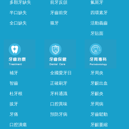
多顆牙缺失
前牙反頜
氟斑牙
半口缺失
牙齒前突
四環素牙
全口缺失
箍牙
活動義齒
牙貼面
補牙
全國愛牙日
牙周炎
智齒
正確刷牙
牙齦出血
杜牙根
牙科通識
牙齦炎
拔牙
口腔異味
牙周病
牙痛
預防牙病
牙齒鬆動
口腔潰瘍
牙齦萎縮