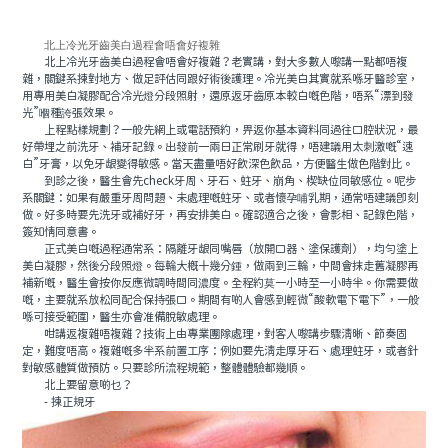
北上冷光牙齒美白過程會唔會好複雜
北上冷光牙齒美白過程會唔會好複雜？老實講，對大多數人嚟講一點都唔複
雜，關鍵系揀對地方、做足評估同跟好術後護理。冷光美白其實就系喺牙醫診室，
用專用美白凝膠配合冷光燈分段照射，還原返牙齒原本較白嘅色階，唔系“漂到發
光”嗰種誇張效果。
上程點樣規劃？一般先網上或電話預約，畀返你基本資料同過往口腔狀況，最
好帶埋之前洗牙、補牙記錄。出發前一兩日正常刷牙就得，唔建議用太刺激嘅“速
白”牙膏，以免牙龈變得敏感。當天盡量唔好飲深色飲品，方便醫生做色階對比。
到診之後，醫生會先check牙周、牙石、蛀牙、崩角、楔缺位同敏感位。呢步
系關鍵：如果有嚴重牙周問題、未處理嘅蛀牙、或者懷孕哺乳期，通常唔建議即刻
做。好多時要先洗牙或補好牙，再安排美白。確認適合之後，會影相、記錄色階，
簽知情同意書。
正式美白嘅過程通常系：隔離牙龈同嘴唇（放開口器、塗保護劑），均勻塗上
美白凝膠，然後分段照燈。每輪大概十幾分鍾，做兩到三輪，中間會抹走舊凝膠再
補新嘅，醫生會按你反應微調時間同濃度。全程約莫一小時至一小時半。你需要做
嘅，主要就系放松同配合保持張口。期間有啲人會感到輕微“酸軟電下電下”，一般
喺可接受範圍，醫生亦會准備脫敏處理。
咁講返複雜唔複雜？技術上由專業團隊處理，對客人嚟講步驟清晰、節奏固
定，難度唔高。複雜嘅多半系前置工序：例如要先清走厚牙石、處理蛀牙，或者針
對敏感體質做預防。只要診所流程規範，整體體驗都幾順。
北上要留意啲乜？
- 揀正規牙