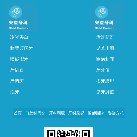
冷光美白
治蛀防蛀
超聲波潔牙
兒童正畸
噴砂潔牙
窩溝封閉
牙結石
牙外傷
牙菌斑
換牙護理
洗牙
兒牙診療
首頁
口腔科簡介
牙科環境
牙科榮譽
醫師團隊
聯絡方式