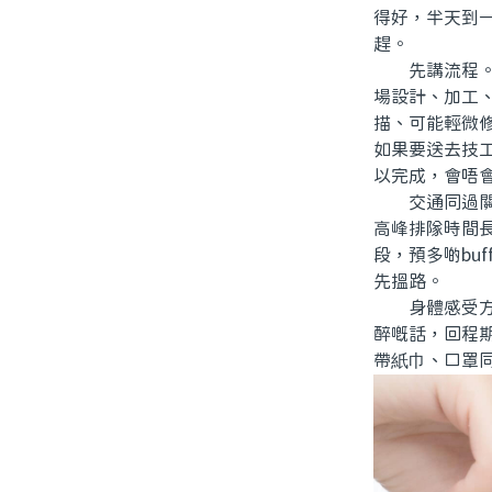
得好，半天到
趕。
先講流程。同
場設計、加工
描、可能輕微
如果要送去技
以完成，會唔
交通同過關係
高峰排隊時間
段，預多啲bu
先搵路。
身體感受方面
醉嘅話，回程
帶紙巾、口罩