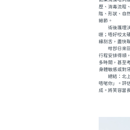
歷、消毒流程
階、形狀、自然
細節。
術後護理決定
喱；唔好咬太
緣刮舌，盡快
咁即日來回到
行程安排得順
多時間，甚至
身體敏感或對
總結：北上做
唔啱你」。評
成。將笑容當