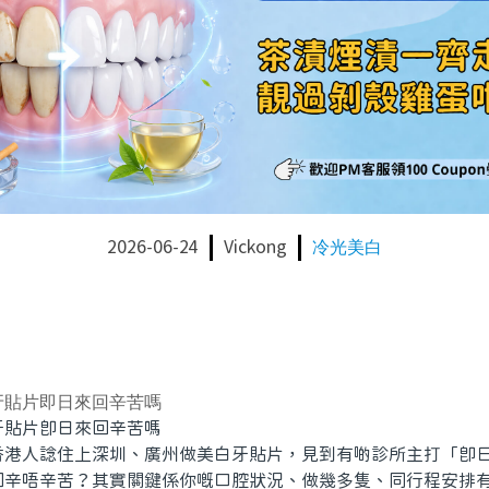
2026-06-24
Vickong
冷光美白
牙貼片即日來回辛苦嗎
貼片即日來回辛苦嗎
人諗住上深圳、廣州做美白牙貼片，見到有啲診所主打「即日
回辛唔辛苦？其實關鍵係你嘅口腔狀況、做幾多隻、同行程安排