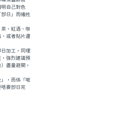
講明自己對色
「即日」而犧牲
茶、紅酒、咖
痛、或者貼片邊
日加工，同埋
隻，強烈建議預
後）盡量避開，
」，而係「啱
要唔要即日完