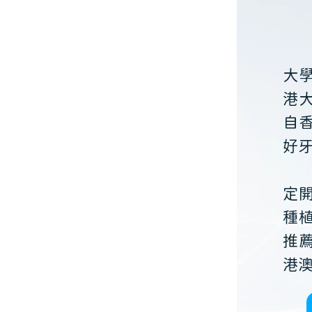
大
港
自
好
定
種
推
港