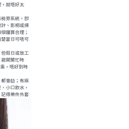
理，就唔好太
椅旁系統，即
設計、影相或掃
四個鐘算合理；
清楚當日可唔可
但假日或放工
、避開繁忙時
轉乘，唔好到時
都會攰；有麻
餐、小口飲水，
，記得帶件外套