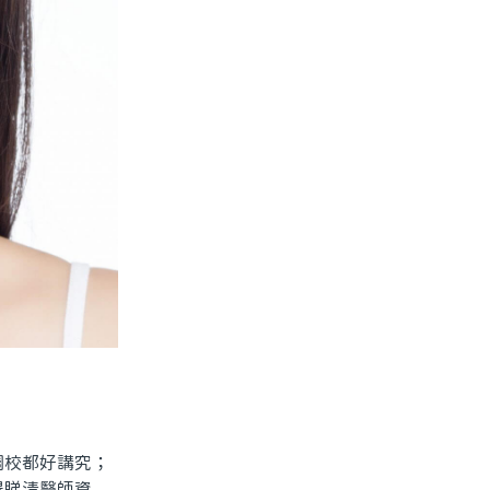
。
校都好講究；
得睇清醫師資