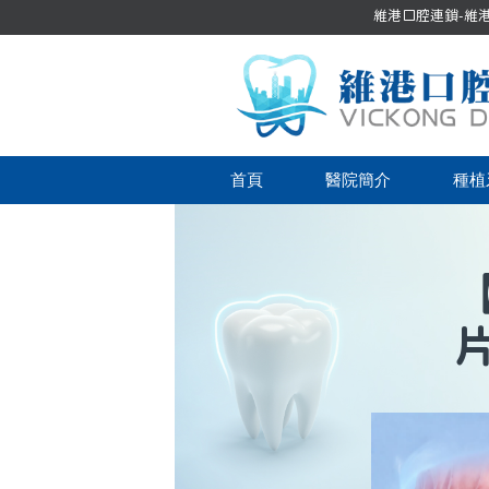
維港口腔連鎖-維港口
首頁
醫院簡介
種植