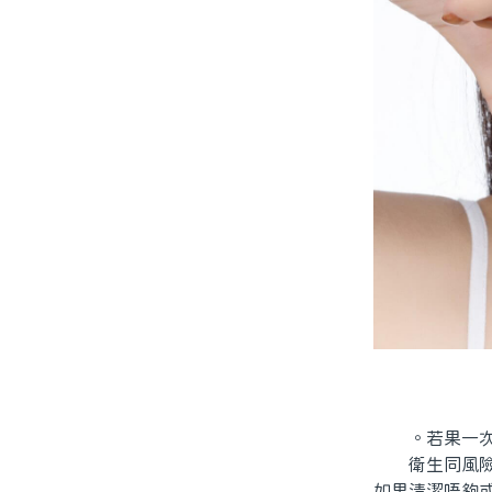
。若果一次做
衛生同風險唔
如果清潔唔夠