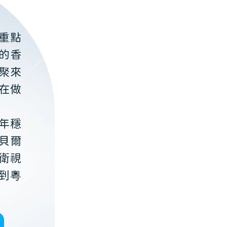
重點
的香
聚來
在做
年穩
貝爾
衛視
到粵