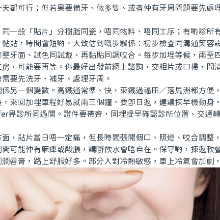
一天都可行；但若果要備牙、做多隻、或者仲有牙周問題要先處
一般「貼片」分樹脂同瓷，唔同物料、唔同工序；有啲診所有
、黏貼，時間會短啲。大致估到嘅步驟係：初步檢查同溝通笑容
修整牙面、試色同試戴、再黏貼同調咬合。每步加埋等候，兩至
工房，可能要再等。你最好出發前網上諮詢，交相片或口掃，問
會需要先洗牙、補牙、處理牙周。
另一個變數。高鐵通常準、快，東鐵過福田／落馬洲都方便，
長，來回加埋車程好易就兩三個鐘。要即日返，建議揀早機動身
ffer畀診所同過關。證件要帶齊，同埋提早確認診所位置、交通
，貼片當日唔一定痛，但長時間張開個口、照燈、咬合調整，
期間可能仲有麻痺或酸脹，講嘢飲水會唔自在。保守啲，揀返軟
同潤唇膏，路上舒服好多。部分人對冷熱敏感，車上冷氣會加劇