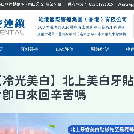
腔連鎖羅湖、福田分院_專業牙醫 香港電話：+852 51721315 WhatsApp：+8
牙
牙科醫生
口碑評價
醫院動態
收
【
冷光美白
】
北上美白牙貼
片即日來回辛苦嗎