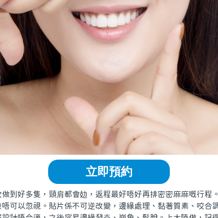
立即預約
到好多隻，頸肩都會攰，返程最好唔好再排密密麻麻嘅行程
可以忽視。貼片係不可逆改變，邊緣處理、黏著質素、咬合調
或設計唔合適，之後容易邊緣發炎、崩角、鬆脫。上大陸做，記