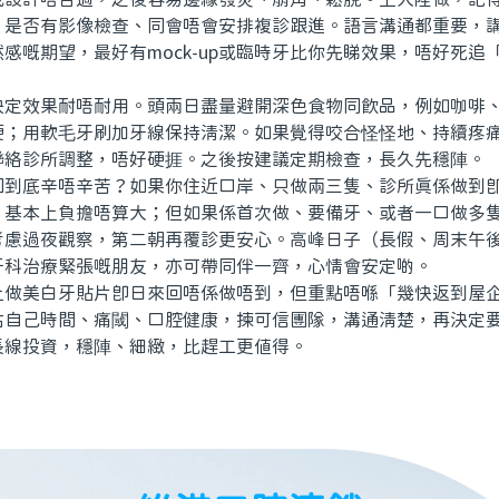
、是否有影像檢查、同會唔會安排複診跟進。語言溝通都重要，
感嘅期望，最好有mock-up或臨時牙比你先睇效果，唔好死追
效果耐唔耐用。頭兩日盡量避開深色食物同飲品，例如咖啡、
硬；用軟毛牙刷加牙線保持清潔。如果覺得咬合怪怪地、持續疼
聯絡診所調整，唔好硬捱。之後按建議定期檢查，長久先穩陣。
底辛唔辛苦？如果你住近口岸、只做兩三隻、診所真係做到即
，基本上負擔唔算大；但如果係首次做、要備牙、或者一口做多
考慮過夜觀察，第二朝再覆診更安心。高峰日子（長假、周末午
牙科治療緊張嘅朋友，亦可帶同伴一齊，心情會安定啲。
美白牙貼片即日來回唔係做唔到，但重點唔喺「幾快返到屋企
估自己時間、痛閾、口腔健康，揀可信團隊，溝通清楚，再決定
長線投資，穩陣、細緻，比趕工更值得。