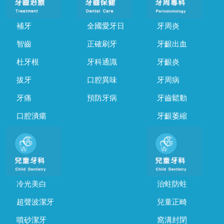
補牙
全國愛牙日
牙周炎
智齒
正確刷牙
牙齦出血
杜牙根
牙科通識
牙齦炎
拔牙
口腔異味
牙周病
牙痛
預防牙病
牙齒鬆動
口腔潰瘍
牙齦萎縮
冷光美白
治蛀防蛀
超聲波潔牙
兒童正畸
噴砂潔牙
窩溝封閉