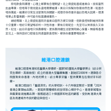
除咗飲食同護理，心理上都要有合理期望。北上做瓷貼面或者美白，技術當然
愈趨專業，但唔等于做完就永遠唔需要維護。美白只係幫你恢複自然色澤，貼面亦
唔係萬能，維護好日常生活習慣先係關鍵。戒煙亦係改善牙齒顔色嘅大因素，煙漬
唔單止影響美觀，仲可能令貼面邊緣著色。
總結嚟講，北上做瓷貼面同牙齒美白固然方便又快捷，但飲食控制對維持效果
十分重要。唔好只寄望喺診所一次性改善，要有日常配合，先至可以笑得長久又自
然。記住，靓白牙齒唔只係靠療程，更係靠持續生活習慣同細心保養。無論喺香港
定北上，保持良好口腔衛生同適當飲食控制，都係你最重要嘅投資。
維港口腔連鎖
維港口腔是粵港知名醫藥大學導師、國家985重點大學醫學博士（碩士研
究生導師、高級教授）成立的香港大型醫療集團，創始於2008年。連鎖各分
院匯聚來自香港、內地的博士、碩士專家牙醫，堅持實實在在做好牙科診
療。
維港口腔踐行「醫道濟世」的大學校訓，十六年穩定開診。榮獲「2024
香港企業領袖品牌」，是諾貝爾種植系統全球放心植牙中心，香港新城電台
與廣東衛視推薦品牌，服務超過三十個國家和地區的顧客，受到粵港澳大灣
區及周邊城市市民的歡迎與信任。