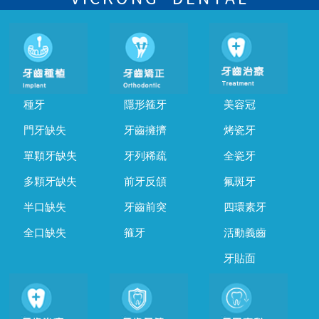
種牙
隱形箍牙
美容冠
門牙缺失
牙齒擁擠
烤瓷牙
單顆牙缺失
牙列稀疏
全瓷牙
多顆牙缺失
前牙反頜
氟斑牙
半口缺失
牙齒前突
四環素牙
全口缺失
箍牙
活動義齒
牙貼面