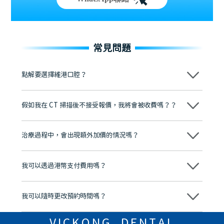
常見問題
點解要選擇維港口腔？
維港口腔踐行「醫道濟世」的大學校訓，各分院匯聚來自香港、內地的
博士碩士高資歷牙醫，十七年穩定開診。榮獲「2024香港企業領袖品
假如我在 CT 掃描後不接受報價，我將會被收費嗎？？
牌」、「2025香港企業領袖品牌」，是諾貝爾種植系統全球放心植牙中
心，香港新城電台與廣東衛視推薦品牌
不會！只要未開始實際服務之前，你不會被收取任何費用。
至今已服務超過三十個國家和地區的顧客，受到粵港澳大灣區及周邊城
市市民極高的口碑評價及信任推薦 珠海、深圳設有八大分院，香港亦設
治療過程中，會出現額外加價的情況嗎？
有咨詢及服務保障中心，有任何問題都可以隨時預約免費咨詢，讓人十
分放心
不會，治療前我們會詳細說明治療方案及對應的價錢，顧客同意並簽字
後，我們才會正式進行診療服務
我可以透過港幣支付費用嗎？
可以。維港口腔會按照當日匯率轉算收取費用，而匯率會及時告知客人
我可以隨時更改預約時間嗎？
可以，請盡早通過wechat或whatsapp聯絡我們，告知我們你原本預約
的時間及資料，並且重新預約的日期及時段
VICKONG DENTAL