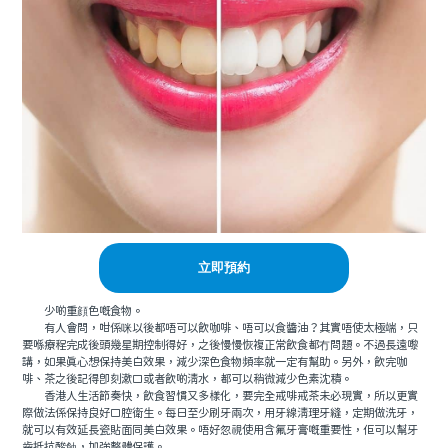
立即預約
少啲重顔色嘅食物。
有人會問，咁係咪以後都唔可以飲咖啡、唔可以食醬油？其實唔使太極端，只
要喺療程完成後頭幾星期控制得好，之後慢慢恢複正常飲食都冇問題。不過長遠嚟
講，如果真心想保持美白效果，減少深色食物頻率就一定有幫助。另外，飲完咖
啡、茶之後記得即刻漱口或者飲啲清水，都可以稍微減少色素沈積。
香港人生活節奏快，飲食習慣又多樣化，要完全戒啡戒茶未必現實，所以更實
際做法係保持良好口腔衛生。每日至少刷牙兩次，用牙線清理牙縫，定期做洗牙，
就可以有效延長瓷貼面同美白效果。唔好忽視使用含氟牙膏嘅重要性，佢可以幫牙
齒抵抗酸蝕，加強整體保護。