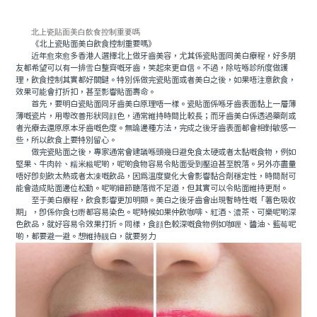
北上瓷貼面美白飲食控制重要嗎
《北上瓷貼面美白飲食控制重要嗎》
近年愈來愈多香港人選擇北上做牙齒美容，尤其係瓷貼面同美白療程，好多朋
友都希望可以有一排雪白整齊嘅牙齒，笑起來更自信。不過，除咗喺診所度做護
理，飲食控制其實都好關鍵。特別係做完瓷貼面或者美白之後，如果唔注意飲食，
效果可能會打折扣，甚至影響貼面壽命。
首先，要明白瓷貼面同牙齒美白原理唔一樣。瓷貼面係喺牙齒表面黏上一層薄
薄嘅瓷片，用嚟改善形狀同顔色，通常維持時間比較長；而牙齒美白係透過藥劑或
者光療去還原原本牙齒嘅色度。無論邊種方法，完成之後牙齒表面都會相對敏感一
些，所以飲食上要特別留心。
做完瓷貼面之後，專家通常會建議喺頭幾日避免食太硬或者太黏嘅食物，例如
堅果、牛肉幹、糯米糍呢啲，呢啲食物容易令貼面受到壓迫甚至脫落。另外亦盡量
唔好即刻飲太熱或者太凍嘅飲品，因爲溫度變化大會影響黏合劑穩定性，時間耐可
能會造成貼面邊位松動。呢啲細節聽落微不足道，但其實可以令貼面維持更耐。
至于美白療程，飲食影響更加明顯。美白之後牙齒會出現暫時性嘅「著色吸收
期」，即係你食乜嘢都容易染色。呢時候如果仲飲咖啡、紅酒、濃茶、可樂呢啲深
色飲品，就好容易令效果打折。同樣，食顔色較深嘅食物例如咖喱、醬油、藍莓呢
啲，都要避一避。想維持靓白，就要努力