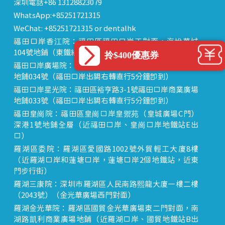
深圳電話+86 13128823079
WhatsApp:+85251721315
WeChat: +85251721315 or dentalhk
福田口岸香江院：福田區福田口岸正對面，海悅華城
104號地鋪（東鐵線落馬洲站出關對面即到）
拎$400優惠券
福田口岸廣場院：福田區裕亨路3-1號福田口岸商業廣場
地鋪034號（福田口岸出關右轉直行5分鐘即到）
福田口岸星光院：福田區裕亨路3-1號福田口岸商業廣場
地鋪033號（福田口岸出關右轉直行5分鐘即到）
福田皇崗院：福田區皇崗口岸皇禦苑（皇城廣場C門）
深港1號地鋪全層（近福田口岸、皇崗口岸地鐵站E出
口）
羅湖區委院：羅湖區愛國路1002號外貿輕工大廈8樓
（近羅湖口岸和蓮塘口岸，蓮塘口岸2個地鐵站，近東
門步行街）
羅湖三康院：深圳市羅湖區人民南路熙龍大廈一樓二樓
（2043號）（金光華廣場西門對面）
羅湖金光華院：羅湖區國貿金光華廣場東二門對面，南
湖路凱利商業廣場地鋪（近羅湖口岸、國貿地鐵站B出